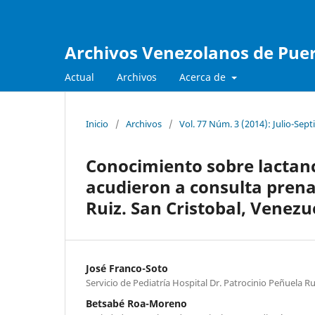
Archivos Venezolanos de Pueri
Actual
Archivos
Acerca de
Inicio
/
Archivos
/
Vol. 77 Núm. 3 (2014): Julio-Sep
Conocimiento sobre lacta
acudieron a consulta prena
Ruiz. San Cristobal, Venezu
José Franco-Soto
Servicio de Pediatría Hospital Dr. Patrocinio Peñuela Ru
Betsabé Roa-Moreno