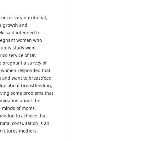
 necessary nutritional,
he growth and
 He said intended to
pregnant women who
munity study went
ics service of Dr.
to pregnant a survey of
nt women responded that
g and want to breastfeed
dge about breastfeeding,
olving some problems that
emination about the
he minds of moms,
ledge to achieve that
atal consultation is an
o futures mothers.