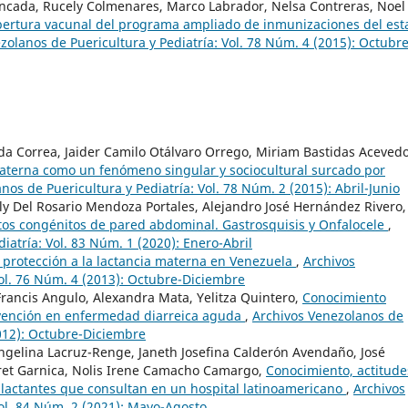
oncada, Rucely Colmenares, Marco Labrador, Nelsa Contreras, Noel
ertura vacunal del programa ampliado de inmunizaciones del est
zolanos de Puericultura y Pediatría: Vol. 78 Núm. 4 (2015): Octubre
da Correa, Jaider Camilo Otálvaro Orrego, Miriam Bastidas Acevedo
materna como un fenómeno singular y sociocultural surcado por
nos de Puericultura y Pediatría: Vol. 78 Núm. 2 (2015): Abril-Junio
 Del Rosario Mendoza Portales, Alejandro José Hernández Rivero,
tos congénitos de pared abdominal. Gastrosquisis y Onfalocele
,
iatría: Vol. 83 Núm. 1 (2020): Enero-Abril
 protección a la lactancia materna en Venezuela
,
Archivos
Vol. 76 Núm. 4 (2013): Octubre-Diciembre
Francis Angulo, Alexandra Mata, Yelitza Quintero,
Conocimiento
evención en enfermedad diarreica aguda
,
Archivos Venezolanos de
2012): Octubre-Diciembre
ngelina Lacruz-Renge, Janeth Josefina Calderón Avendaño, José
oret Garnica, Nolis Irene Camacho Camargo,
Conocimiento, actitude
 lactantes que consultan en un hospital latinoamericano
,
Archivos
Vol. 84 Núm. 2 (2021): Mayo-Agosto