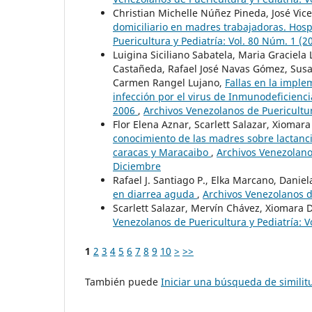
Christian Michelle Núñez Pineda, José Vic
domiciliario en madres trabajadoras. Hosp
Puericultura y Pediatría: Vol. 80 Núm. 1 (
Luigina Siciliano Sabatela, Maria Graciela
Castañeda, Rafael José Navas Gómez, Susan
Carmen Rangel Lujano,
Fallas en la imple
infección por el virus de Inmunodeficienc
2006
,
Archivos Venezolanos de Puericultur
Flor Elena Aznar, Scarlett Salazar, Xiomar
conocimiento de las madres sobre lactanci
caracas y Maracaibo
,
Archivos Venezolanos
Diciembre
Rafael J. Santiago P., Elka Marcano, Dani
en diarrea aguda
,
Archivos Venezolanos de
Scarlett Salazar, Mervín Chávez, Xiomara
Venezolanos de Puericultura y Pediatría: 
1
2
3
4
5
6
7
8
9
10
>
>>
También puede
Iniciar una búsqueda de simili