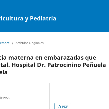
cultura y Pediatría
tiembre
/
Artículos Originales
ncia materna en embarazadas que
tal. Hospital Dr. Patrocinino Peñuela
ela
iz IVSS
PDF