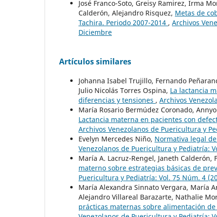
José Franco-Soto, Greisy Ramirez, Irma M
Calderón, Alejandro Risquez,
Metas de cob
Tachira. Periodo 2007-2014
,
Archivos Vene
Diciembre
Artículos similares
Johanna Isabel Trujillo, Fernando Peñaran
Julio Nicolás Torres Ospina,
La lactancia 
diferencias y tensiones
,
Archivos Venezola
María Rosario Bermúdez Coronado, Annyoly
Lactancia materna en pacientes con defec
Archivos Venezolanos de Puericultura y Ped
Evelyn Mercedes Niño,
Normativa legal de
Venezolanos de Puericultura y Pediatría: 
María A. Lacruz-Rengel, Janeth Calderón, 
materno sobre estrategias básicas de pr
Puericultura y Pediatría: Vol. 75 Núm. 4 (
María Alexandra Sinnato Vergara, María A
Alejandro Villareal Barazarte, Nathalie M
prácticas maternas sobre alimentación de
Venezolanos de Puericultura y Pediatría: 