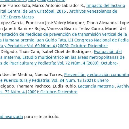
ente Franco Soto, Marco Antonio Labrador R.,
Impacto del lactario
ital Central de San Cristóbal. 2015
,
Archivos Venezolanos de
2017): Enero-Marzo
 López García, Francisco José Valery Márquez, Diana Alexandra Lóp
 Janeth Ramírez Rojas, Vanessa Beatriz Téllez Canro, Marieli del
mentación de medidas de prevención de transmisión vertical de la
ia Humana premio Juan Guido Tata. LII Congreso Nacional de Pedia
a y Pediatría: Vol. 69 Núm. 4 (2006): Octubre-Diciembre
a Delgado, Thaís Cani, Isabel Cluet de Rodríguez,
Evaluación del
a materna. Estudio multicéntrico en las áreas metropolitanas de
 de Puericultura y Pediatría: Vol. 72 Núm. 4 (2009): Octubre-
ela Useche Medina, Noema Torres,
Prevención y educación comunita
 Puericultura y Pediatría: Vol. 84 Núm. 1S (2021): Enero
 Delgado, Thamara Pacheco, Eudis Rubio,
Lactancia materna
,
Archi
Vol. 72 Núm. 4 (2009): Octubre-Diciembre
tud avanzada
para este artículo.