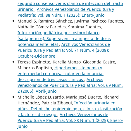
segundo consenso venezolano de infección del tracto
urinario
,
Archivos Venezolanos de Puericultura y
Pediatría: Vol. 88 Núm. 1 (2025): Enero-Junio
Manuel S. Ramírez Sánchez, Juvirma Pacheco Fuentes,
Nathalie Gómez Paredes, Soraima Fuentes,
Intoxicación pediátrica por fósforo blanco
(saltapericos). Supervivencia a ingesta de dosis
potencialmente letal
,
Archivos Venezolanos de
Puericultura y Pediatría: Vol. 71 Núm. 4 (2008):
Octubre-Diciembre
Teresa Espinette, Karelia Manzo, Gioconda Castro,
Milagros Baptista,
Hiperhomocisteinemia y
enfermedad cerebrovascular en la infancia:
descripción de tres casos clínicos
,
Archivos
Venezolanos de Puericultura y Pediatría: Vol. 69 Núm.
2 (2006): Abril-Junio
Michelle López Luzardo, María José Duerto, Richard
Hernández, Patricia Zibaoui,
Infección urinaria en
niños. Definición, epidemiología, clínica, clasificación
y factores de riesgo
,
Archivos Venezolanos de
Puericultura y Pediatría: Vol. 88 Núm. 1 (2025): Enero-
Junio