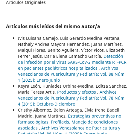
Artículos Originales
Artículos más leídos del mismo autor/a
Ivis Luisana Camejo, Luis Gerardo Medina Pestana,
Nathaly Andrea Mayora Hernández, Juana Martínez,
Maiqui Flores, Benito Aguilera, Víctor Picos, Elizabeth
Ferrer Jesús, Daria Elena Camacho García,
Detección
de infección por el virus SARS-CoV-2 mediante RT-PCR
en pacientes pediátricos hospitalizados
,
Archivos
Venezolanos de Puericultura y Pediatría: Vol. 88 Núm.
1 (2025): Enero-Junio
Keyra León, Huniades Urbina-Medina, Editza Sanchez,
Maria Teresa Artis,
Productos y efectos
,
Archivos
Venezolanos de Puericultura y Pediatría: Vol. 78 Núm.
4 (2015): Octubre-Diciembre
Cristhy Albornoz, Belen Arteaga, Elvia Irene Badell
Madrid, Juana Martínez,
Estrategias preventivas no
farmacológicas. Profilaxis. Manejo de condiciones
asociadas
,
Archivos Venezolanos de Puericultura y
Pediatría: Vol. 88 Núm. 1 (2025): Enero-Junio