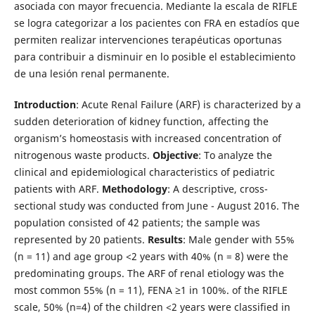
asociada con mayor frecuencia. Mediante la escala de RIFLE
se logra categorizar a los pacientes con FRA en estadíos que
permiten realizar intervenciones terapéuticas oportunas
para contribuir a disminuir en lo posible el establecimiento
de una lesión renal permanente.
Introduction
: Acute Renal Failure (ARF) is characterized by a
sudden deterioration of kidney function, affecting the
organism’s homeostasis with increased concentration of
nitrogenous waste products.
Objective
: To analyze the
clinical and epidemiological characteristics of pediatric
patients with ARF.
Methodology
: A descriptive, cross-
sectional study was conducted from June - August 2016. The
population consisted of 42 patients; the sample was
represented by 20 patients.
Results
: Male gender with 55%
(n = 11) and age group <2 years with 40% (n = 8) were the
predominating groups. The ARF of renal etiology was the
most common 55% (n = 11), FENA ≥1 in 100%. of the RIFLE
scale, 50% (n=4) of the children <2 years were classified in