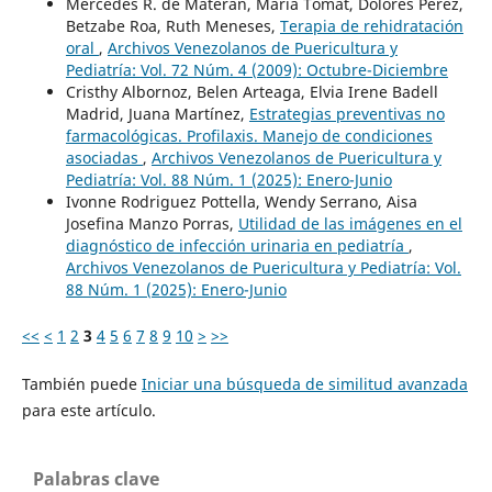
Mercedes R. de Materán, María Tomat, Dolores Pérez,
Betzabe Roa, Ruth Meneses,
Terapia de rehidratación
oral
,
Archivos Venezolanos de Puericultura y
Pediatría: Vol. 72 Núm. 4 (2009): Octubre-Diciembre
Cristhy Albornoz, Belen Arteaga, Elvia Irene Badell
Madrid, Juana Martínez,
Estrategias preventivas no
farmacológicas. Profilaxis. Manejo de condiciones
asociadas
,
Archivos Venezolanos de Puericultura y
Pediatría: Vol. 88 Núm. 1 (2025): Enero-Junio
Ivonne Rodriguez Pottella, Wendy Serrano, Aisa
Josefina Manzo Porras,
Utilidad de las imágenes en el
diagnóstico de infección urinaria en pediatría
,
Archivos Venezolanos de Puericultura y Pediatría: Vol.
88 Núm. 1 (2025): Enero-Junio
<<
<
1
2
3
4
5
6
7
8
9
10
>
>>
También puede
Iniciar una búsqueda de similitud avanzada
para este artículo.
Palabras clave