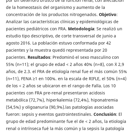
por un deterioro brusco de la función renal, con afectación
de la homeostasis del organismo y aumento de la
concentración de los productos nitrogenados.
Objetivo
:
Analizar las características clínicas y epidemiológicas de
pacientes pediátricos con FRA.
Metodología
: Se realizó un
estudio tipo descriptivo, de corte transversal de junio a
agosto 2016. La población estuvo conformada por 42
pacientes y la muestra quedó representada por 20
pacientes.
Resultados
: Predominó el sexo masculino con
55% (n=11); el grupo de edad < 2 años 40% (n=8), con Ẋ 2,9
años, de 2.3. el FRA de etiología renal fue el más común 55%
(n=11), FENA ≥1 en 100%. en la escala de RIFLE, el 50% (n=4)
de los < 2 años se ubicaron en el rango de Falla. Los 10
pacientes con FRA pre-renal presentaron acidosis
metabólica (72,7%), hiperkalemia (72,4%), hiponatremia
(54,5%) y oligoanuria (90,9%).las patologías asociadas
fueron: sepsis y eventos gastrointestinales.
Conclusión
: El
grupo de edad predominante fue el de < 2 años, la etiología
renal o intrínseca fué la más común y la sepsis la patología