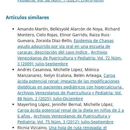
Artículos similares
Amando Martín, Belkisyolé Alarcón de Noya, Richard
Montero, Cielo Rojas, Elinor Garrido, Raiza Ruiz-
Guevara, Zoraida Díaz-Bello,
Epidemia de Chagas
agudo adquirido por vía oral en una escuela de
caracas: descripción del caso índice
,
Archivos
Venezolanos de Puericultura y Pediatría: Vol. 72 Núm.
3 (2009): Julio-Septiembre
Andrés Casanova, Michelle Lopez, Mónica
Manzanarez, Nelyn Ecalona, Belén Arteaga,
Carga
ácida potencial renal: impacto de las modificaciones
dietéticas en pacientes pediátricos con hipercalciuria
,
Archivos Venezolanos de Puericultura y Pediatría: Vol.
88 Núm. 2 (2025): Julio-Diciembre
Mayerling López, Jennifer Bernal, Michelle López,
Carga ácida potencial renal de la dieta en niños de 2 a
6 años
,
Archivos Venezolanos de Puericultura y
Pediatría: Vol. 75 Núm. 3 (2012): Julio-Septiembre
Ricnia Vizcaino,
Una hoja de ruta renovada: el