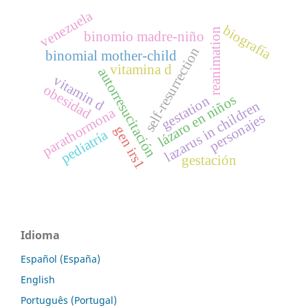
venezuela
biografía
reanimation
binomio madre-niño
self-resurrection
binomial mother-child
vitamina d
autorresucitación
vitamin d
obesidad
lázaro en niños
gestation
lazarus in children
parathormona
personajes
gen irs1
pediatría
gestación
Idioma
Español (España)
English
Português (Portugal)