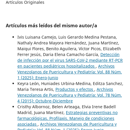
Artículos Originales
Artículos más leídos del mismo autor/a
Ivis Luisana Camejo, Luis Gerardo Medina Pestana,
Nathaly Andrea Mayora Hernández, Juana Martínez,
Maiqui Flores, Benito Aguilera, Víctor Picos, Elizabeth
Ferrer Jesús, Daria Elena Camacho García,
Detección
de infección por el virus SARS-CoV-2 mediante RT-PCR
en pacientes pediátricos hospitalizados
,
Archivos
Venezolanos de Puericultura y Pediatría: Vol. 88 Núm.
1 (2025): Enero-Junio
Keyra León, Huniades Urbina-Medina, Editza Sanchez,
Maria Teresa Artis,
Productos y efectos
,
Archivos
Venezolanos de Puericultura y Pediatría: Vol. 78 Núm.
4 (2015): Octubre-Diciembre
Cristhy Albornoz, Belen Arteaga, Elvia Irene Badell
Madrid, Juana Martínez,
Estrategias preventivas no
farmacológicas. Profilaxis. Manejo de condiciones
asociadas
,
Archivos Venezolanos de Puericultura y
Pediatría: Vol. 88 Núm. 1 (2025): Enero-Junio