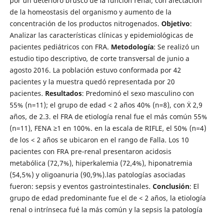
por un deterioro brusco de la función renal, con afectación
de la homeostasis del organismo y aumento de la
concentración de los productos nitrogenados.
Objetivo
:
Analizar las características clínicas y epidemiológicas de
pacientes pediátricos con FRA.
Metodología
: Se realizó un
estudio tipo descriptivo, de corte transversal de junio a
agosto 2016. La población estuvo conformada por 42
pacientes y la muestra quedó representada por 20
pacientes.
Resultados
: Predominó el sexo masculino con
55% (n=11); el grupo de edad < 2 años 40% (n=8), con Ẋ 2,9
años, de 2.3. el FRA de etiología renal fue el más común 55%
(n=11), FENA ≥1 en 100%. en la escala de RIFLE, el 50% (n=4)
de los < 2 años se ubicaron en el rango de Falla. Los 10
pacientes con FRA pre-renal presentaron acidosis
metabólica (72,7%), hiperkalemia (72,4%), hiponatremia
(54,5%) y oligoanuria (90,9%).las patologías asociadas
fueron: sepsis y eventos gastrointestinales.
Conclusión
: El
grupo de edad predominante fue el de < 2 años, la etiología
renal o intrínseca fué la más común y la sepsis la patología