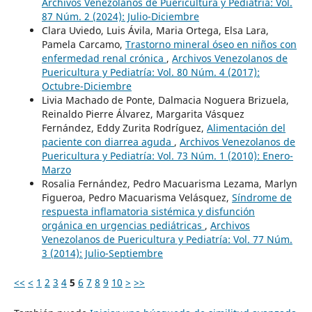
Archivos Venezolanos de Puericultura y Pediatría: Vol.
87 Núm. 2 (2024): Julio-Diciembre
Clara Uviedo, Luis Ávila, Maria Ortega, Elsa Lara,
Pamela Carcamo,
Trastorno mineral óseo en niños con
enfermedad renal crónica
,
Archivos Venezolanos de
Puericultura y Pediatría: Vol. 80 Núm. 4 (2017):
Octubre-Diciembre
Livia Machado de Ponte, Dalmacia Noguera Brizuela,
Reinaldo Pierre Álvarez, Margarita Vásquez
Fernández, Eddy Zurita Rodríguez,
Alimentación del
paciente con diarrea aguda
,
Archivos Venezolanos de
Puericultura y Pediatría: Vol. 73 Núm. 1 (2010): Enero-
Marzo
Rosalia Fernández, Pedro Macuarisma Lezama, Marlyn
Figueroa, Pedro Macuarisma Velásquez,
Síndrome de
respuesta inflamatoria sistémica y disfunción
orgánica en urgencias pediátricas
,
Archivos
Venezolanos de Puericultura y Pediatría: Vol. 77 Núm.
3 (2014): Julio-Septiembre
<<
<
1
2
3
4
5
6
7
8
9
10
>
>>