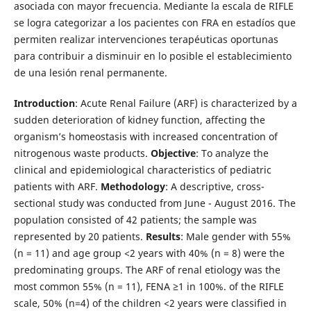
asociada con mayor frecuencia. Mediante la escala de RIFLE
se logra categorizar a los pacientes con FRA en estadíos que
permiten realizar intervenciones terapéuticas oportunas
para contribuir a disminuir en lo posible el establecimiento
de una lesión renal permanente.
Introduction
: Acute Renal Failure (ARF) is characterized by a
sudden deterioration of kidney function, affecting the
organism’s homeostasis with increased concentration of
nitrogenous waste products.
Objective
: To analyze the
clinical and epidemiological characteristics of pediatric
patients with ARF.
Methodology
: A descriptive, cross-
sectional study was conducted from June - August 2016. The
population consisted of 42 patients; the sample was
represented by 20 patients.
Results
: Male gender with 55%
(n = 11) and age group <2 years with 40% (n = 8) were the
predominating groups. The ARF of renal etiology was the
most common 55% (n = 11), FENA ≥1 in 100%. of the RIFLE
scale, 50% (n=4) of the children <2 years were classified in