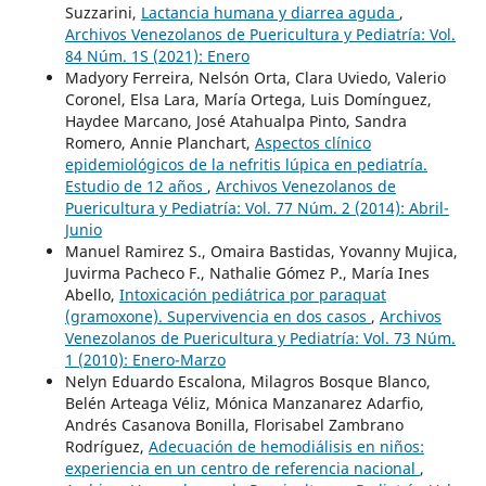
Suzzarini,
Lactancia humana y diarrea aguda
,
Archivos Venezolanos de Puericultura y Pediatría: Vol.
84 Núm. 1S (2021): Enero
Madyory Ferreira, Nelsón Orta, Clara Uviedo, Valerio
Coronel, Elsa Lara, María Ortega, Luis Domínguez,
Haydee Marcano, José Atahualpa Pinto, Sandra
Romero, Annie Planchart,
Aspectos clínico
epidemiológicos de la nefritis lúpica en pediatría.
Estudio de 12 años
,
Archivos Venezolanos de
Puericultura y Pediatría: Vol. 77 Núm. 2 (2014): Abril-
Junio
Manuel Ramirez S., Omaira Bastidas, Yovanny Mujica,
Juvirma Pacheco F., Nathalie Gómez P., María Ines
Abello,
Intoxicación pediátrica por paraquat
(gramoxone). Supervivencia en dos casos
,
Archivos
Venezolanos de Puericultura y Pediatría: Vol. 73 Núm.
1 (2010): Enero-Marzo
Nelyn Eduardo Escalona, Milagros Bosque Blanco,
Belén Arteaga Véliz, Mónica Manzanarez Adarfio,
Andrés Casanova Bonilla, Florisabel Zambrano
Rodríguez,
Adecuación de hemodiálisis en niños:
experiencia en un centro de referencia nacional
,