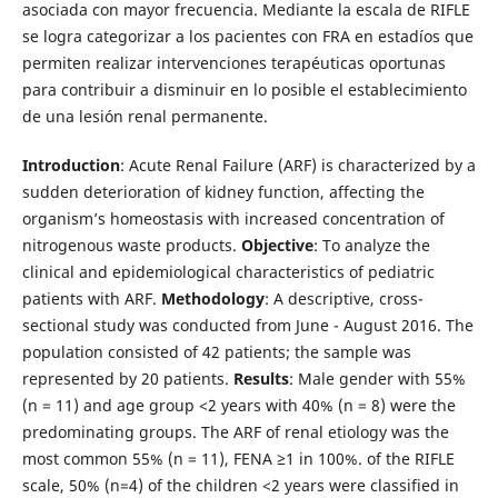
asociada con mayor frecuencia. Mediante la escala de RIFLE
se logra categorizar a los pacientes con FRA en estadíos que
permiten realizar intervenciones terapéuticas oportunas
para contribuir a disminuir en lo posible el establecimiento
de una lesión renal permanente.
Introduction
: Acute Renal Failure (ARF) is characterized by a
sudden deterioration of kidney function, affecting the
organism’s homeostasis with increased concentration of
nitrogenous waste products.
Objective
: To analyze the
clinical and epidemiological characteristics of pediatric
patients with ARF.
Methodology
: A descriptive, cross-
sectional study was conducted from June - August 2016. The
population consisted of 42 patients; the sample was
represented by 20 patients.
Results
: Male gender with 55%
(n = 11) and age group <2 years with 40% (n = 8) were the
predominating groups. The ARF of renal etiology was the
most common 55% (n = 11), FENA ≥1 in 100%. of the RIFLE
scale, 50% (n=4) of the children <2 years were classified in