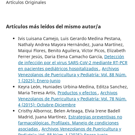
Artículos Originales
Artículos más leídos del mismo autor/a
Ivis Luisana Camejo, Luis Gerardo Medina Pestana,
Nathaly Andrea Mayora Hernández, Juana Martínez,
Maiqui Flores, Benito Aguilera, Víctor Picos, Elizabeth
Ferrer Jesús, Daria Elena Camacho García,
Detección
de infección por el virus SARS-CoV-2 mediante RT-PCR
en pacientes pediátricos hospitalizados
,
Archivos
Venezolanos de Puericultura y Pediatría: Vol. 88 Núm.
1 (2025): Enero-Junio
Keyra León, Huniades Urbina-Medina, Editza Sanchez,
Maria Teresa Artis,
Productos y efectos
,
Archivos
Venezolanos de Puericultura y Pediatría: Vol. 78 Núm.
4 (2015): Octubre-Diciembre
Cristhy Albornoz, Belen Arteaga, Elvia Irene Badell
Madrid, Juana Martínez,
Estrategias preventivas no
farmacológicas. Profilaxis. Manejo de condiciones
asociadas
,
Archivos Venezolanos de Puericultura y
Pediatría: Vol. 88 Núm. 1 (2025): Enero-Junio