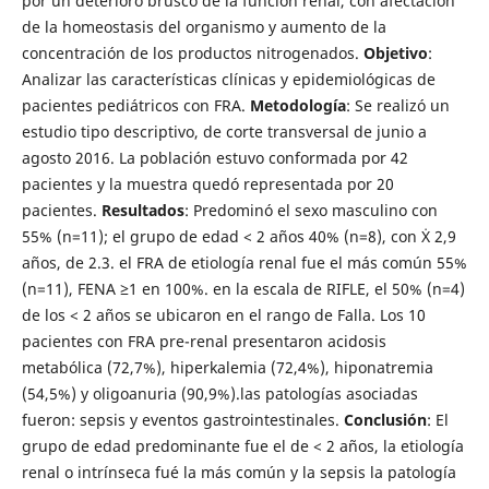
por un deterioro brusco de la función renal, con afectación
de la homeostasis del organismo y aumento de la
concentración de los productos nitrogenados.
Objetivo
:
Analizar las características clínicas y epidemiológicas de
pacientes pediátricos con FRA.
Metodología
: Se realizó un
estudio tipo descriptivo, de corte transversal de junio a
agosto 2016. La población estuvo conformada por 42
pacientes y la muestra quedó representada por 20
pacientes.
Resultados
: Predominó el sexo masculino con
55% (n=11); el grupo de edad < 2 años 40% (n=8), con Ẋ 2,9
años, de 2.3. el FRA de etiología renal fue el más común 55%
(n=11), FENA ≥1 en 100%. en la escala de RIFLE, el 50% (n=4)
de los < 2 años se ubicaron en el rango de Falla. Los 10
pacientes con FRA pre-renal presentaron acidosis
metabólica (72,7%), hiperkalemia (72,4%), hiponatremia
(54,5%) y oligoanuria (90,9%).las patologías asociadas
fueron: sepsis y eventos gastrointestinales.
Conclusión
: El
grupo de edad predominante fue el de < 2 años, la etiología
renal o intrínseca fué la más común y la sepsis la patología