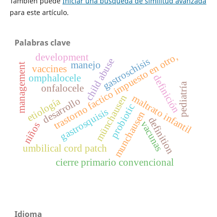
También puede
Iniciar una búsqueda de similitud avanzada
para este artículo.
Palabras clave
trastorno factico impuesto en otro,
development
gastroschisis
child abuse
manejo
management
vaccines
omphalocele
definición
pediatría
onfalocele
maltrato infantil
münchausen
desarrollo
etiología
probiotic
gastrosquisis
munchausen
definition
vacunas
niños
umbilical cord patch
cierre primario convencional
Idioma