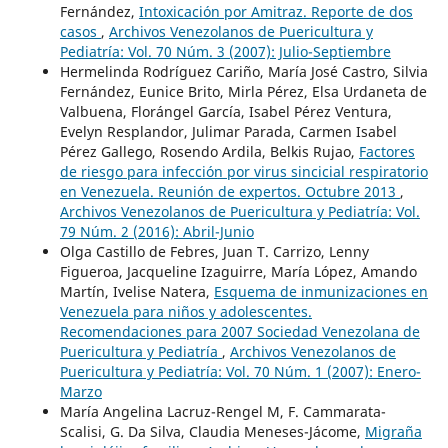
Fernández,
Intoxicación por Amitraz. Reporte de dos
casos
,
Archivos Venezolanos de Puericultura y
Pediatría: Vol. 70 Núm. 3 (2007): Julio-Septiembre
Hermelinda Rodríguez Cariño, María José Castro, Silvia
Fernández, Eunice Brito, Mirla Pérez, Elsa Urdaneta de
Valbuena, Florángel García, Isabel Pérez Ventura,
Evelyn Resplandor, Julimar Parada, Carmen Isabel
Pérez Gallego, Rosendo Ardila, Belkis Rujao,
Factores
de riesgo para infección por virus sincicial respiratorio
en Venezuela. Reunión de expertos. Octubre 2013
,
Archivos Venezolanos de Puericultura y Pediatría: Vol.
79 Núm. 2 (2016): Abril-Junio
Olga Castillo de Febres, Juan T. Carrizo, Lenny
Figueroa, Jacqueline Izaguirre, María López, Amando
Martín, Ivelise Natera,
Esquema de inmunizaciones en
Venezuela para niños y adolescentes.
Recomendaciones para 2007 Sociedad Venezolana de
Puericultura y Pediatría
,
Archivos Venezolanos de
Puericultura y Pediatría: Vol. 70 Núm. 1 (2007): Enero-
Marzo
María Angelina Lacruz-Rengel M, F. Cammarata-
Scalisi, G. Da Silva, Claudia Meneses-Jácome,
Migraña