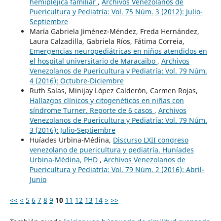
hemipléjica familiar
,
Archivos Venezolanos de
Puericultura y Pediatría: Vol. 75 Núm. 3 (2012): Julio-
Septiembre
María Gabriela Jiménez-Méndez, Freda Hernández,
Laura Calzadilla, Gabriela Ríos, Fátima Correia,
Emergencias neuropediátricas en niños atendidos en
el hospital universitario de Maracaibo
,
Archivos
Venezolanos de Puericultura y Pediatría: Vol. 79 Núm.
4 (2016): Octubre-Diciembre
Ruth Salas, Minijay López Calderón, Carmen Rojas,
Hallazgos clínicos y citogenéticos en niñas con
síndrome Turner. Reporte de 6 casos
,
Archivos
Venezolanos de Puericultura y Pediatría: Vol. 79 Núm.
3 (2016): Julio-Septiembre
Huíades Urbina-Médina,
Discurso LXII congreso
venezolano de puericultura y pediatría. Huníades
Urbina-Médina, PHD
,
Archivos Venezolanos de
Puericultura y Pediatría: Vol. 79 Núm. 2 (2016): Abril-
Junio
<<
<
5
6
7
8
9
10
11
12
13
14
>
>>