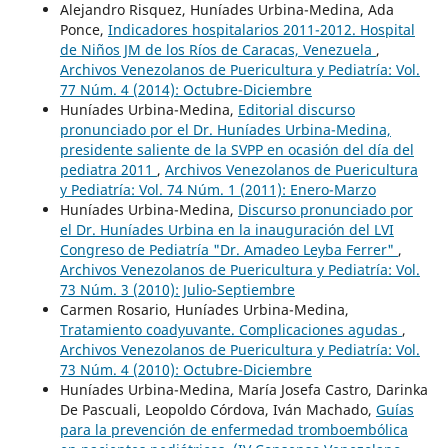
Alejandro Risquez, Huníades Urbina-Medina, Ada
Ponce,
Indicadores hospitalarios 2011-2012. Hospital
de Niños JM de los Ríos de Caracas, Venezuela
,
Archivos Venezolanos de Puericultura y Pediatría: Vol.
77 Núm. 4 (2014): Octubre-Diciembre
Huníades Urbina-Medina,
Editorial discurso
pronunciado por el Dr. Huníades Urbina-Medina,
presidente saliente de la SVPP en ocasión del día del
pediatra 2011
,
Archivos Venezolanos de Puericultura
y Pediatría: Vol. 74 Núm. 1 (2011): Enero-Marzo
Huníades Urbina-Medina,
Discurso pronunciado por
el Dr. Huníades Urbina en la inauguración del LVI
Congreso de Pediatría "Dr. Amadeo Leyba Ferrer"
,
Archivos Venezolanos de Puericultura y Pediatría: Vol.
73 Núm. 3 (2010): Julio-Septiembre
Carmen Rosario, Huníades Urbina-Medina,
Tratamiento coadyuvante. Complicaciones agudas
,
Archivos Venezolanos de Puericultura y Pediatría: Vol.
73 Núm. 4 (2010): Octubre-Diciembre
Huníades Urbina-Medina, María Josefa Castro, Darinka
De Pascuali, Leopoldo Córdova, Iván Machado,
Guías
para la prevención de enfermedad tromboembólica