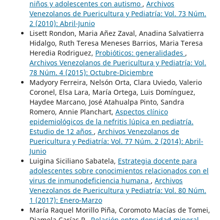
niños y adolescentes con autismo
,
Archivos
Venezolanos de Puericultura y Pediatría: Vol. 73 Núm.
2 (2010): Abril-Junio
Lisett Rondon, Maria Añez Zaval, Anadina Salvatierra
Hidalgo, Ruth Teresa Meneses Barrios, Maria Teresa
Heredia Rodriguez,
Probióticos: generalidades
,
Archivos Venezolanos de Puericultura y Pediatría: Vol.
78 Núm. 4 (2015): Octubre-Diciembre
Madyory Ferreira, Nelsón Orta, Clara Uviedo, Valerio
Coronel, Elsa Lara, María Ortega, Luis Domínguez,
Haydee Marcano, José Atahualpa Pinto, Sandra
Romero, Annie Planchart,
Aspectos clínico
epidemiológicos de la nefritis lúpica en pediatría.
Estudio de 12 años
,
Archivos Venezolanos de
Puericultura y Pediatría: Vol. 77 Núm. 2 (2014): Abril-
Junio
Luigina Siciliano Sabatela,
Estrategia docente para
adolescentes sobre conocimientos relacionados con el
virus de inmunodeficiencia humana
,
Archivos
Venezolanos de Puericultura y Pediatría: Vol. 80 Núm.
1 (2017): Enero-Marzo
María Raquel Morillo Piña, Coromoto Macías de Tomei,
Diamela Carías P.,
Relación entre densidad mineral