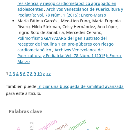
resistencia y riesgo cardiometabolico agrupado en
adolescentes
,
Archivos Venezolanos de Puericultura y
Pediatría: Vol. 78 Núm. 1 (2015): Enero-Marzo
María Fátima Garcés , Mee-Lien Fung, María Eugenia
Rivero, Hilda Stekman, Celsy Hernández, Ana López,
Ingrid Soto de Sanabria, Mercedes Cerviño,
Polimorfismo GLY972ARG del gen sustrato del
receptor de insulina 1 en pre-púberes con riesgo
cardiometabólico
,
Archivos Venezolanos de
Puericultura y Pediatría: Vol. 78 Núm. 1 (2015): Enero-
Marzo
1
2
3
4
5
6
7
8
9
10
>
>>
También puede
Iniciar una búsqueda de similitud avanzada
para este artículo.
Palabras clave
congénito