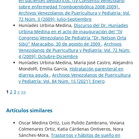
en pacientes pediátricos. (IV Consenso Venezolano
sobre enfermedad Tromboembólica 2008-2009)
,
Archivos Venezolanos de Puericultura y Pediatría: Vol.
72 Núm. 3 (2009): Julio-Septiembre
Huníades Urbina-Medina,
Discurso del Dr. Huníades
Urbina Medina en el acto de inauguración del “IV
Congreso Venezolano De Pediatría “Dr. Nelson Orta
Sibú” Maracaibo, 30 de agosto de 2009
,
Archivos
Venezolanos de Puericultura y Pediatría: Vol. 72 Núm.
4 (2009): Octubre-Diciembre
Huníades Urbina-Medina, María José Castro, Alejandro
Mondolfi, Emilia García,
Hidratación parenteral en
diarrea aguda
,
Archivos Venezolanos de Puericultura
y Pediatría: Vol. 84 Núm. 1S (2021): Enero
1
2
3
>
>>
Artículos similares
Oscar Medina Ortiz, Luis Pulido Zambrano, Viviana
Colmenares Ortiz, Katia Cárdenas Ontiveros, Nora
Sánches-Mora,
Trastornos y hábitos de sueño en