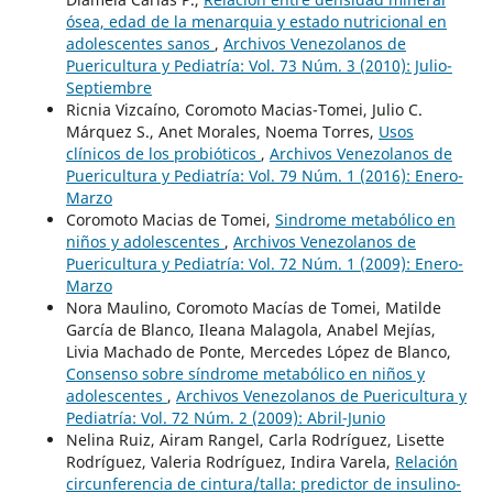
ósea, edad de la menarquia y estado nutricional en
adolescentes sanos
,
Archivos Venezolanos de
Puericultura y Pediatría: Vol. 73 Núm. 3 (2010): Julio-
Septiembre
Ricnia Vizcaíno, Coromoto Macias-Tomei, Julio C.
Márquez S., Anet Morales, Noema Torres,
Usos
clínicos de los probióticos
,
Archivos Venezolanos de
Puericultura y Pediatría: Vol. 79 Núm. 1 (2016): Enero-
Marzo
Coromoto Macias de Tomei,
Sindrome metabólico en
niños y adolescentes
,
Archivos Venezolanos de
Puericultura y Pediatría: Vol. 72 Núm. 1 (2009): Enero-
Marzo
Nora Maulino, Coromoto Macías de Tomei, Matilde
García de Blanco, Ileana Malagola, Anabel Mejías,
Livia Machado de Ponte, Mercedes López de Blanco,
Consenso sobre síndrome metabólico en niños y
adolescentes
,
Archivos Venezolanos de Puericultura y
Pediatría: Vol. 72 Núm. 2 (2009): Abril-Junio
Nelina Ruiz, Airam Rangel, Carla Rodríguez, Lisette
Rodríguez, Valeria Rodríguez, Indira Varela,
Relación
circunferencia de cintura/talla: predictor de insulino-