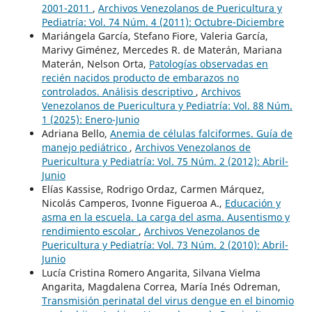
2001-2011
,
Archivos Venezolanos de Puericultura y
Pediatría: Vol. 74 Núm. 4 (2011): Octubre-Diciembre
Mariángela García, Stefano Fiore, Valeria García,
Marivy Giménez, Mercedes R. de Materán, Mariana
Materán, Nelson Orta,
Patologías observadas en
recién nacidos producto de embarazos no
controlados. Análisis descriptivo
,
Archivos
Venezolanos de Puericultura y Pediatría: Vol. 88 Núm.
1 (2025): Enero-Junio
Adriana Bello,
Anemia de células falciformes. Guía de
manejo pediátrico
,
Archivos Venezolanos de
Puericultura y Pediatría: Vol. 75 Núm. 2 (2012): Abril-
Junio
Elías Kassise, Rodrigo Ordaz, Carmen Márquez,
Nicolás Camperos, Ivonne Figueroa A.,
Educación y
asma en la escuela. La carga del asma. Ausentismo y
rendimiento escolar
,
Archivos Venezolanos de
Puericultura y Pediatría: Vol. 73 Núm. 2 (2010): Abril-
Junio
Lucía Cristina Romero Angarita, Silvana Vielma
Angarita, Magdalena Correa, María Inés Odreman,
Transmisión perinatal del virus dengue en el binomio