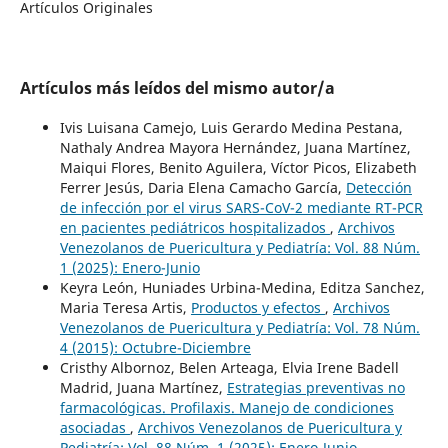
Artículos Originales
Artículos más leídos del mismo autor/a
Ivis Luisana Camejo, Luis Gerardo Medina Pestana,
Nathaly Andrea Mayora Hernández, Juana Martínez,
Maiqui Flores, Benito Aguilera, Víctor Picos, Elizabeth
Ferrer Jesús, Daria Elena Camacho García,
Detección
de infección por el virus SARS-CoV-2 mediante RT-PCR
en pacientes pediátricos hospitalizados
,
Archivos
Venezolanos de Puericultura y Pediatría: Vol. 88 Núm.
1 (2025): Enero-Junio
Keyra León, Huniades Urbina-Medina, Editza Sanchez,
Maria Teresa Artis,
Productos y efectos
,
Archivos
Venezolanos de Puericultura y Pediatría: Vol. 78 Núm.
4 (2015): Octubre-Diciembre
Cristhy Albornoz, Belen Arteaga, Elvia Irene Badell
Madrid, Juana Martínez,
Estrategias preventivas no
farmacológicas. Profilaxis. Manejo de condiciones
asociadas
,
Archivos Venezolanos de Puericultura y
Pediatría: Vol. 88 Núm. 1 (2025): Enero-Junio