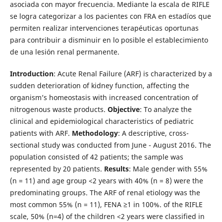
asociada con mayor frecuencia. Mediante la escala de RIFLE
se logra categorizar a los pacientes con FRA en estadíos que
permiten realizar intervenciones terapéuticas oportunas
para contribuir a disminuir en lo posible el establecimiento
de una lesión renal permanente.
Introduction
: Acute Renal Failure (ARF) is characterized by a
sudden deterioration of kidney function, affecting the
organism’s homeostasis with increased concentration of
nitrogenous waste products.
Objective
: To analyze the
clinical and epidemiological characteristics of pediatric
patients with ARF.
Methodology
: A descriptive, cross-
sectional study was conducted from June - August 2016. The
population consisted of 42 patients; the sample was
represented by 20 patients.
Results
: Male gender with 55%
(n = 11) and age group <2 years with 40% (n = 8) were the
predominating groups. The ARF of renal etiology was the
most common 55% (n = 11), FENA ≥1 in 100%. of the RIFLE
scale, 50% (n=4) of the children <2 years were classified in