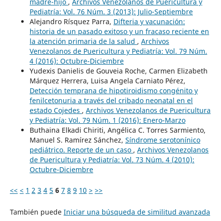
madre-hijo
,
Archivos Venezolanos de Puericultura y
Pediatría: Vol. 76 Núm. 3 (2013): Julio-Septiembre
Alejandro Rísquez Parra,
Difteria y vacunación:
historia de un pasado exitoso y un fracaso reciente en
la atención primaria de la salud
,
Archivos
Venezolanos de Puericultura y Pediatría: Vol. 79 Núm.
4 (2016): Octubre-Diciembre
Yudexis Danielis de Gouveia Roche, Carmen Elizabeth
Márquez Herrera, Luisa Angela Carniato Pérez,
Detección temprana de hipotiroidismo congénito y
fenilcetonuria a través del cribado neonatal en el
estado Cojedes
,
Archivos Venezolanos de Puericultura
y Pediatría: Vol. 79 Núm. 1 (2016): Enero-Marzo
Buthaina Elkadi Chiriti, Angélica C. Torres Sarmiento,
Manuel S. Ramírez Sánchez,
Síndrome serotonínico
pediátrico. Reporte de un caso
,
Archivos Venezolanos
de Puericultura y Pediatría: Vol. 73 Núm. 4 (2010):
Octubre-Diciembre
<<
<
1
2
3
4
5
6
7
8
9
10
>
>>
También puede
Iniciar una búsqueda de similitud avanzada