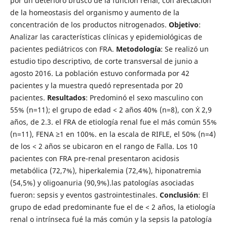
por un deterioro brusco de la función renal, con afectación
de la homeostasis del organismo y aumento de la
concentración de los productos nitrogenados.
Objetivo
:
Analizar las características clínicas y epidemiológicas de
pacientes pediátricos con FRA.
Metodología
: Se realizó un
estudio tipo descriptivo, de corte transversal de junio a
agosto 2016. La población estuvo conformada por 42
pacientes y la muestra quedó representada por 20
pacientes.
Resultados
: Predominó el sexo masculino con
55% (n=11); el grupo de edad < 2 años 40% (n=8), con Ẋ 2,9
años, de 2.3. el FRA de etiología renal fue el más común 55%
(n=11), FENA ≥1 en 100%. en la escala de RIFLE, el 50% (n=4)
de los < 2 años se ubicaron en el rango de Falla. Los 10
pacientes con FRA pre-renal presentaron acidosis
metabólica (72,7%), hiperkalemia (72,4%), hiponatremia
(54,5%) y oligoanuria (90,9%).las patologías asociadas
fueron: sepsis y eventos gastrointestinales.
Conclusión
: El
grupo de edad predominante fue el de < 2 años, la etiología
renal o intrínseca fué la más común y la sepsis la patología