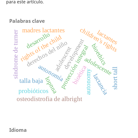
para este artículo.
Palabras clave
children's rights
madres lactantes
lactantes
síndrome de turner
desarrollo
rights of the child
development
derechos del niño
bioethics
protección integral
adolescent
adolescente
autonomía
bioética
short tall
autonomy
lactancia
lopnna
talla baja
probióticos
osteodistrofia de albright
Idioma