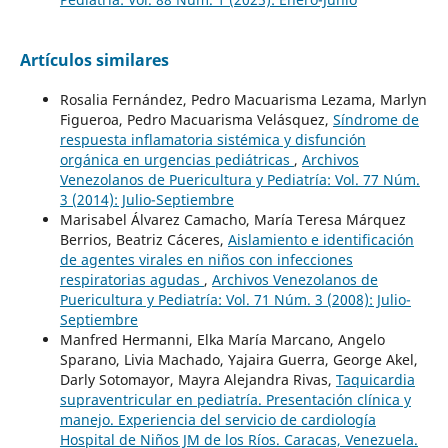
Artículos similares
Rosalia Fernández, Pedro Macuarisma Lezama, Marlyn
Figueroa, Pedro Macuarisma Velásquez,
Síndrome de
respuesta inflamatoria sistémica y disfunción
orgánica en urgencias pediátricas
,
Archivos
Venezolanos de Puericultura y Pediatría: Vol. 77 Núm.
3 (2014): Julio-Septiembre
Marisabel Álvarez Camacho, María Teresa Márquez
Berrios, Beatriz Cáceres,
Aislamiento e identificación
de agentes virales en niños con infecciones
respiratorias agudas
,
Archivos Venezolanos de
Puericultura y Pediatría: Vol. 71 Núm. 3 (2008): Julio-
Septiembre
Manfred Hermanni, Elka María Marcano, Angelo
Sparano, Livia Machado, Yajaira Guerra, George Akel,
Darly Sotomayor, Mayra Alejandra Rivas,
Taquicardia
supraventricular en pediatría. Presentación clínica y
manejo. Experiencia del servicio de cardiología
Hospital de Niños JM de los Ríos. Caracas, Venezuela.