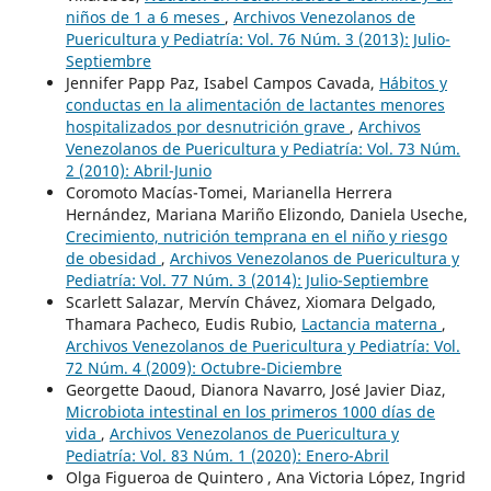
niños de 1 a 6 meses
,
Archivos Venezolanos de
Puericultura y Pediatría: Vol. 76 Núm. 3 (2013): Julio-
Septiembre
Jennifer Papp Paz, Isabel Campos Cavada,
Hábitos y
conductas en la alimentación de lactantes menores
hospitalizados por desnutrición grave
,
Archivos
Venezolanos de Puericultura y Pediatría: Vol. 73 Núm.
2 (2010): Abril-Junio
Coromoto Macías-Tomei, Marianella Herrera
Hernández, Mariana Mariño Elizondo, Daniela Useche,
Crecimiento, nutrición temprana en el niño y riesgo
de obesidad
,
Archivos Venezolanos de Puericultura y
Pediatría: Vol. 77 Núm. 3 (2014): Julio-Septiembre
Scarlett Salazar, Mervín Chávez, Xiomara Delgado,
Thamara Pacheco, Eudis Rubio,
Lactancia materna
,
Archivos Venezolanos de Puericultura y Pediatría: Vol.
72 Núm. 4 (2009): Octubre-Diciembre
Georgette Daoud, Dianora Navarro, José Javier Diaz,
Microbiota intestinal en los primeros 1000 días de
vida
,
Archivos Venezolanos de Puericultura y
Pediatría: Vol. 83 Núm. 1 (2020): Enero-Abril
Olga Figueroa de Quintero , Ana Victoria López, Ingrid