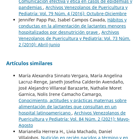
Comunicación efectiva y ética en casos de epidemias y
pandemias
,
Archivos Venezolanos de Puericultura y
Pediatría: Vol. 79 Núm. 4 (2016): Octubre-Diciembre
Jennifer Papp Paz, Isabel Campos Cavada,
Hábitos y
conductas en la alimentación de lactantes menores
hospitalizados por desnutrición grave
,
Archivos
Venezolanos de Puericultura y Pediatría: Vol. 73 Núm.
2 (2010): Abril-Junio
Artículos similares
María Alexandra Sinnato Vergara, María Angelina
Lacruz-Renge, Janeth Josefina Calderón Avendaño,
José Alejandro Villareal Barazarte, Nathalie Moret
Garnica, Nolis Irene Camacho Camargo,
Conocimiento, actitudes y prácticas maternas sobre
alimentación de lactantes que consultan en un
hospital latinoamericano
,
Archivos Venezolanos de
Puericultura y Pediatría: Vol. 84 Núm. 2 (2021): Mayo-
Agosto
Marianella Herrera H., Livia Machado, Daniel
Villalobos,
Nutición en recién nacidos a término y en