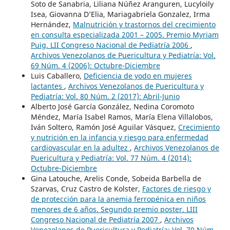
Soto de Sanabria, Liliana Núñez Aranguren, Lucyloily
Isea, Giovanna D’Elia, Mariagabriela Gonzalez, Irma
Hernández,
Malnutrición y trastornos del crecimiento
en consulta especializada 2001 – 2005. Premio Myriam
Puig. LII Congreso Nacional de Pediatría 2006
,
Archivos Venezolanos de Puericultura y Pediatría: Vol.
69 Núm. 4 (2006): Octubre-Diciembre
Luis Caballero,
Deficiencia de yodo en mujeres
lactantes
,
Archivos Venezolanos de Puericultura y
Pediatría: Vol. 80 Núm. 2 (2017): Abril-Junio
Alberto José García González, Nedina Coromoto
Méndez, María Isabel Ramos, María Elena Villalobos,
Iván Soltero, Ramón José Aguilar Vásquez,
Crecimiento
y nutrición en la infancia y riesgo para enfermedad
cardiovascular en la adultez
,
Archivos Venezolanos de
Puericultura y Pediatría: Vol. 77 Núm. 4 (2014):
Octubre-Diciembre
Gina Latouche, Arelis Conde, Sobeida Barbella de
Szarvas, Cruz Castro de Kolster,
Factores de riesgo y
de protección para la anemia ferropénica en niños
menores de 6 años. Segundo premio poster. LIII
Congreso Nacional de Pediatría 2007
,
Archivos
Venezolanos de Puericultura y Pediatría: Vol. 70 Núm.