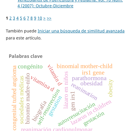
4 (2007): Octubre-Diciembre
1
2
3
4
5
6
7
8
9
10
>
>>
También puede
Iniciar una búsqueda de similitud avanzada
para este artículo.
Palabras clave
binomial mother-child
vitamin d
congénito
congenital tufted angioma
irs1 gene
lázaro en niños
binomio madre-niño
vitamina d
parathormona
sociedades médicas
obesity
obesidad
reanimation
self-resurrection
gen irs1
gestation
lazarus in children
biografía
autorresucitación
gestación
reanimación cardiopulmonar