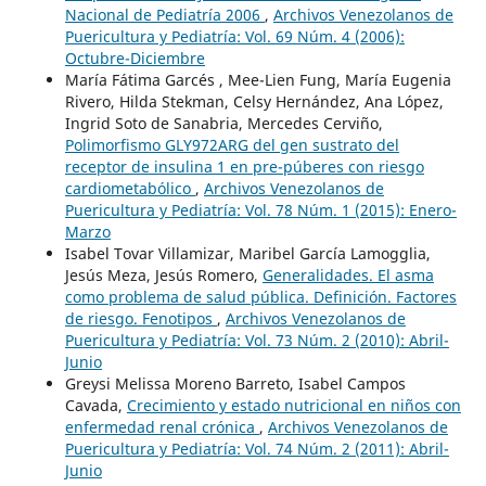
Nacional de Pediatría 2006
,
Archivos Venezolanos de
Puericultura y Pediatría: Vol. 69 Núm. 4 (2006):
Octubre-Diciembre
María Fátima Garcés , Mee-Lien Fung, María Eugenia
Rivero, Hilda Stekman, Celsy Hernández, Ana López,
Ingrid Soto de Sanabria, Mercedes Cerviño,
Polimorfismo GLY972ARG del gen sustrato del
receptor de insulina 1 en pre-púberes con riesgo
cardiometabólico
,
Archivos Venezolanos de
Puericultura y Pediatría: Vol. 78 Núm. 1 (2015): Enero-
Marzo
Isabel Tovar Villamizar, Maribel García Lamogglia,
Jesús Meza, Jesús Romero,
Generalidades. El asma
como problema de salud pública. Definición. Factores
de riesgo. Fenotipos
,
Archivos Venezolanos de
Puericultura y Pediatría: Vol. 73 Núm. 2 (2010): Abril-
Junio
Greysi Melissa Moreno Barreto, Isabel Campos
Cavada,
Crecimiento y estado nutricional en niños con
enfermedad renal crónica
,
Archivos Venezolanos de
Puericultura y Pediatría: Vol. 74 Núm. 2 (2011): Abril-
Junio