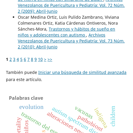
Venezolanos de Puericultura y Pediatría: Vol. 72 Núm.
2 (2009): Abril-Junio
Oscar Medina Ortiz, Luis Pulido Zambrano, Viviana
Colmenares Ortiz, Katia Cárdenas Ontiveros, Nora
Sánches-Mora,
Trastornos y hábitos de sueño en
niños y adolescentes con autismo
,
Archivos
Venezolanos de Puericultura y Pediatría: Vol. 73 Núm.
2 (2010): Abril-Junio
1
2
3
4
5
6
7
8
9
10
>
>>
También puede
Iniciar una búsqueda de similitud avanzada
para este artículo.
Palabras clave
evolution
vacunas
autism spectrum disorder
children
indígena
alteraciones neuroconductuales
trastorno del espectro autista
pathobiont
mortality
niños