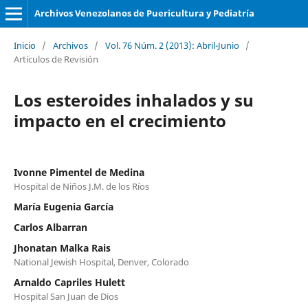
Archivos Venezolanos de Puericultura y Pediatría
Inicio
/
Archivos
/
Vol. 76 Núm. 2 (2013): Abril-Junio
/
Artículos de Revisión
Los esteroides inhalados y su
impacto en el crecimiento
Ivonne Pimentel de Medina
Hospital de Niños J.M. de los Ríos
María Eugenia García
Carlos Albarran
Jhonatan Malka Rais
National Jewish Hospital, Denver, Colorado
Arnaldo Capriles Hulett
Hospital San Juan de Dios