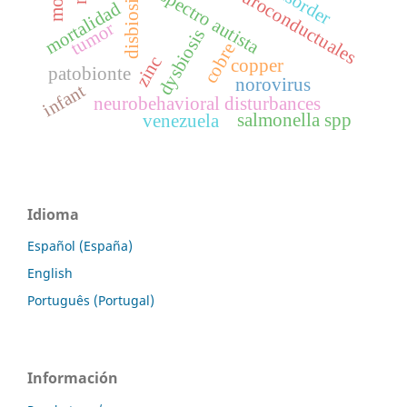
disbiosis
mortalidad
tumor
dysbiosis
cobre
zinc
copper
patobionte
norovirus
infant
neurobehavioral disturbances
salmonella spp
venezuela
Idioma
Español (España)
English
Português (Portugal)
Información