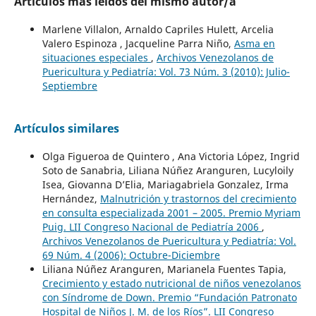
Artículos más leídos del mismo autor/a
Marlene Villalon, Arnaldo Capriles Hulett, Arcelia
Valero Espinoza , Jacqueline Parra Niño,
Asma en
situaciones especiales
,
Archivos Venezolanos de
Puericultura y Pediatría: Vol. 73 Núm. 3 (2010): Julio-
Septiembre
Artículos similares
Olga Figueroa de Quintero , Ana Victoria López, Ingrid
Soto de Sanabria, Liliana Núñez Aranguren, Lucyloily
Isea, Giovanna D’Elia, Mariagabriela Gonzalez, Irma
Hernández,
Malnutrición y trastornos del crecimiento
en consulta especializada 2001 – 2005. Premio Myriam
Puig. LII Congreso Nacional de Pediatría 2006
,
Archivos Venezolanos de Puericultura y Pediatría: Vol.
69 Núm. 4 (2006): Octubre-Diciembre
Liliana Núñez Aranguren, Marianela Fuentes Tapia,
Crecimiento y estado nutricional de niños venezolanos
con Síndrome de Down. Premio “Fundación Patronato
Hospital de Niños J. M. de los Ríos”. LII Congreso