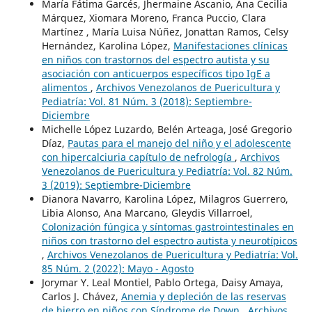
María Fátima Garcés, Jhermaine Ascanio, Ana Cecilia
Márquez, Xiomara Moreno, Franca Puccio, Clara
Martínez , María Luisa Núñez, Jonattan Ramos, Celsy
Hernández, Karolina López,
Manifestaciones clínicas
en niños con trastornos del espectro autista y su
asociación con anticuerpos específicos tipo IgE a
alimentos
,
Archivos Venezolanos de Puericultura y
Pediatría: Vol. 81 Núm. 3 (2018): Septiembre-
Diciembre
Michelle López Luzardo, Belén Arteaga, José Gregorio
Díaz,
Pautas para el manejo del niño y el adolescente
con hipercalciuria capítulo de nefrología
,
Archivos
Venezolanos de Puericultura y Pediatría: Vol. 82 Núm.
3 (2019): Septiembre-Diciembre
Dianora Navarro, Karolina López, Milagros Guerrero,
Libia Alonso, Ana Marcano, Gleydis Villarroel,
Colonización fúngica y síntomas gastrointestinales en
niños con trastorno del espectro autista y neurotípicos
,
Archivos Venezolanos de Puericultura y Pediatría: Vol.
85 Núm. 2 (2022): Mayo - Agosto
Jorymar Y. Leal Montiel, Pablo Ortega, Daisy Amaya,
Carlos J. Chávez,
Anemia y depleción de las reservas
de hierro en niños con Síndrome de Down
,
Archivos