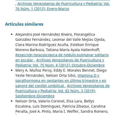
,
Archivos Venezolanos de Puericultura y Pediatría: Vol.
76 Núm. 1 (2013): Enero-Marzo
Artículos similares
Alejandro José Hernández Rivero, Florangélica
González Fernández, Leomar del Valle Mejías Ojeda,
Clara Marina Rodríguez Acuña, Esteban Enrique
Moreno Barboza, Tatiana María Ayala Haltenhoff,
Resección toracoscópica de nódulo pulmonar solitario
en escolar
,
Archivos Venezolanos de Puericultura y
Pediatría: Vol. 75 Núm. 4 (2012): Octubre-Diciembre
Mery A. Muñoz Persy, Eddy E. Morales Bennet, Diego
Yeste Fernández, Nelson Orta Sibú,
Vitamina D y
parathormona en gestantes en último trimestre y en
sangre del cordón umbilical
,
Archivos Venezolanos de
Puericultura y Pediatría: Vol. 82 Núm. 3 (2019):
Septiembre-Diciembre
Nelson Orta, Valerio Coronel, Elsa Lara, Betlys
Escalona, Luis Domínguez, Patricia Zibaoui, Carolina
Peralta, José A. Pinto, María I. Weffer, Sandra Romero,