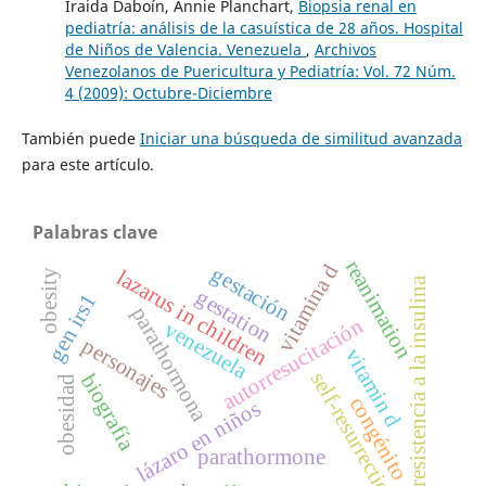
Íraida Daboín, Annie Planchart,
Biopsia renal en
pediatría: análisis de la casuística de 28 años. Hospital
de Niños de Valencia. Venezuela
,
Archivos
Venezolanos de Puericultura y Pediatría: Vol. 72 Núm.
4 (2009): Octubre-Diciembre
También puede
Iniciar una búsqueda de similitud avanzada
para este artículo.
Palabras clave
reanimation
vitamina d
gestación
lazarus in children
obesity
resistencia a la insulina
gestation
gen irs1
parathormona
autorresucitación
venezuela
personajes
vitamin d
self-resurrection
biografía
obesidad
congénito
lázaro en niños
parathormone