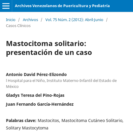
Archivos Venezolanos de Puericultura y Pediatría
Inicio
/
Archivos
/
Vol. 75 Núm. 2 (2012): Abril-Junio
/
Casos Clínicos
Mastocitoma solitario:
presentación de un caso
Antonio David Pérez-Elizondo
l Hospital para el Niño, Instituto Materno-Infantil del Estado de
México
Gladys Teresa del Pino-Rojas
Juan Fernando García-Hernández
Palabras clave:
Mastocitos, Mastocitoma Cutáneo Solitario,
Solitary Mastocytoma