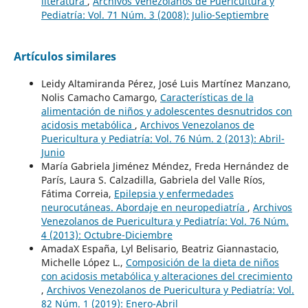
literatura
,
Archivos Venezolanos de Puericultura y
Pediatría: Vol. 71 Núm. 3 (2008): Julio-Septiembre
Artículos similares
Leidy Altamiranda Pérez, José Luis Martínez Manzano,
Nolis Camacho Camargo,
Características de la
alimentación de niños y adolescentes desnutridos con
acidosis metabólica
,
Archivos Venezolanos de
Puericultura y Pediatría: Vol. 76 Núm. 2 (2013): Abril-
Junio
María Gabriela Jiménez Méndez, Freda Hernández de
París, Laura S. Calzadilla, Gabriela del Valle Ríos,
Fátima Correia,
Epilepsia y enfermedades
neurocutáneas. Abordaje en neuropediatría
,
Archivos
Venezolanos de Puericultura y Pediatría: Vol. 76 Núm.
4 (2013): Octubre-Diciembre
AmadaX España, Lyl Belisario, Beatriz Giannastacio,
Michelle López L.,
Composición de la dieta de niños
con acidosis metabólica y alteraciones del crecimiento
,
Archivos Venezolanos de Puericultura y Pediatría: Vol.
82 Núm. 1 (2019): Enero-Abril