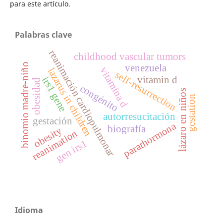
para este artículo.
Palabras clave
reanimación cardiopulmonar
childhood vascular tumors
binomio madre-niño
venezuela
vitamina d
lazarus in children
self-resurrection
vitamin d
irs1 gene
obesidad
congénito
lázaro en niños
gestation
autorresucitación
gestación
parathormona
biografía
obesity
reanimation
gen irs1
Idioma