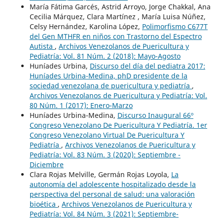
María Fátima Garcés, Astrid Arroyo, Jorge Chakkal, Ana
Cecilia Márquez, Clara Martínez , María Luisa Núñez,
Celsy Hernández, Karolina López,
Polimorfismo C677T
del Gen MTHFR en niños con Trastorno del Espectro
Autista
,
Archivos Venezolanos de Puericultura y
Pediatría: Vol. 81 Núm. 2 (2018): Mayo-Agosto
Huníades Urbina,
Discurso del día del pediatra 2017:
Huníades Urbina-Medina, phD presidente de la
sociedad venezolana de puericultura y pediatría
,
Archivos Venezolanos de Puericultura y Pediatría: Vol.
80 Núm. 1 (2017): Enero-Marzo
Huníades Urbina-Medina,
Discurso Inaugural 66º
Congreso Venezolano De Puericultura Y Pediatría. 1er
Congreso Venezolano Virtual De Puericultura Y
Pediatría
,
Archivos Venezolanos de Puericultura y
Pediatría: Vol. 83 Núm. 3 (2020): Septiembre -
Diciembre
Clara Rojas Melville, Germán Rojas Loyola,
La
autonomía del adolescente hospitalizado desde la
perspectiva del personal de salud: una valoración
bioética
,
Archivos Venezolanos de Puericultura y
Pediatría: Vol. 84 Núm. 3 (2021): Septiembre-