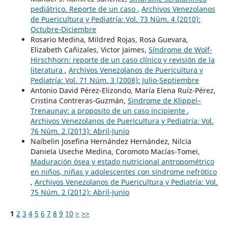
pediátrico. Reporte de un caso
,
Archivos Venezolanos
de Puericultura y Pediatría: Vol. 73 Núm. 4 (2010):
Octubre-Diciembre
Rosario Medina, Mildred Rojas, Rosa Guevara,
Elizabeth Cañizales, Victor Jaimes,
Síndrome de Wolf-
Hirschhorn: reporte de un caso clínico y revisión de la
literatura
,
Archivos Venezolanos de Puericultura y
Pediatría: Vol. 71 Núm. 3 (2008): Julio-Septiembre
Antonio David Pérez-Elizondo, María Elena Ruíz-Pérez,
Cristina Contreras-Guzmán,
Sindrome de Klippel–
Trenaunay: a proposito de un caso incipiente
,
Archivos Venezolanos de Puericultura y Pediatría: Vol.
76 Núm. 2 (2013): Abril-Junio
Naibelin Josefina Hernández Hernández, Nilcia
Daniela Useche Medina, Coromoto Macías-Tomei,
Maduración ósea y estado nutricional antropométrico
en niños, niñas y adolescentes con síndrome nefrótico
,
Archivos Venezolanos de Puericultura y Pediatría: Vol.
75 Núm. 2 (2012): Abril-Junio
1
2
3
4
5
6
7
8
9
10
>
>>