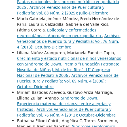
Pautas nacionales de síndrome nefrótico en pediatría
2025
,
Archivos Venezolanos de Puericultura y
Pediatría: Vol. 88 Núm. 2 (2025): Julio-Diciembre
María Gabriela Jiménez Méndez, Freda Hernández de
París, Laura S. Calzadilla, Gabriela del Valle Ríos,
Fátima Correia,
Epilepsia y enfermedades
neurocutáneas. Abordaje en neuropediatría
,
Archivos
Venezolanos de Puericultura y Pediatría: Vol. 76 Núm.
4 (2013): Octubre-Diciembre
Liliana Núñez Aranguren, Marianela Fuentes Tapia,
Crecimiento y estado nutricional de niños venezolanos
con Síndrome de Down. Premio “Fundación Patronato
Hospital de Niños J. M. de los Ríos”. LII Congreso
Nacional de Pediatría 2006
,
Archivos Venezolanos de
Puericultura y Pediatría: Vol. 69 Núm. 4 (2006):
Octubre-Diciembre
Miriam Bastidas Acevedo, Gustavo Ariza Marriaga,
Liliana Zuliani Arango,
Síndrome de Down.
Experiencia maternal de crianza: entre alegrías y
tristezas
,
Archivos Venezolanos de Puericultura y
Pediatría: Vol. 76 Núm. 4 (2013): Octubre-Diciembre
Buthaina Elkadi Chiriti, Angélica C. Torres Sarmiento,
Manuel S. Ramírez Sánchez,
Síndrome serotonínico