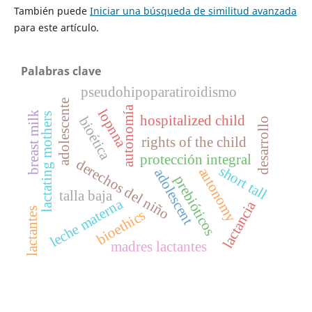
También puede
Iniciar una búsqueda de similitud avanzada
para este artículo.
Palabras clave
pseudohipoparatiroidismo
adolescente
autonomía
lopnna
k
lactating mothers
hospitalized child
bioética
desarrollo
rights of the child
b
r
e
a
s
t
m
i
l
protección integral
derechos del niño
short tall
autonomy
adolescent
prebióticos
talla baja
leche materna
lactancia
lactantes
bioethics
madres lactantes