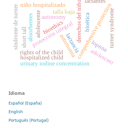
lactantes
derechos del niño
niño hospitalizado
comprehensive protection
síndrome de turner
turner syndrome
talla baja
adolescente
bioética
absorbentes
autonomy
bioethics
protección integral
short tall
lactancia
autonomía
lopnna
adolescent
rights of the child
hospitalized child
urinary iodine concentration
Idioma
Español (España)
English
Português (Portugal)