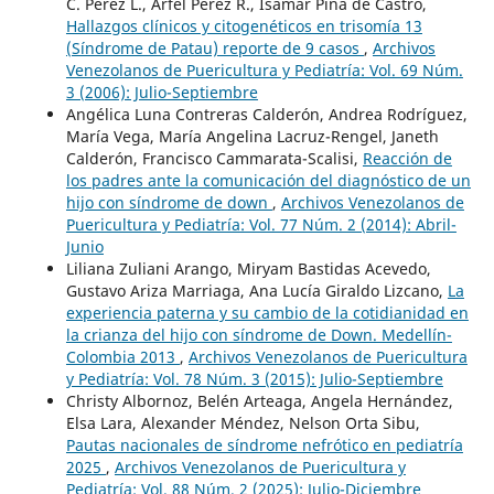
C. Pérez L., Arfel Pérez R., Isamar Piña de Castro,
Hallazgos clínicos y citogenéticos en trisomía 13
(Síndrome de Patau) reporte de 9 casos
,
Archivos
Venezolanos de Puericultura y Pediatría: Vol. 69 Núm.
3 (2006): Julio-Septiembre
Angélica Luna Contreras Calderón, Andrea Rodríguez,
María Vega, María Angelina Lacruz-Rengel, Janeth
Calderón, Francisco Cammarata-Scalisi,
Reacción de
los padres ante la comunicación del diagnóstico de un
hijo con síndrome de down
,
Archivos Venezolanos de
Puericultura y Pediatría: Vol. 77 Núm. 2 (2014): Abril-
Junio
Liliana Zuliani Arango, Miryam Bastidas Acevedo,
Gustavo Ariza Marriaga, Ana Lucía Giraldo Lizcano,
La
experiencia paterna y su cambio de la cotidianidad en
la crianza del hijo con síndrome de Down. Medellín-
Colombia 2013
,
Archivos Venezolanos de Puericultura
y Pediatría: Vol. 78 Núm. 3 (2015): Julio-Septiembre
Christy Albornoz, Belén Arteaga, Angela Hernández,
Elsa Lara, Alexander Méndez, Nelson Orta Sibu,
Pautas nacionales de síndrome nefrótico en pediatría
2025
,
Archivos Venezolanos de Puericultura y
Pediatría: Vol. 88 Núm. 2 (2025): Julio-Diciembre