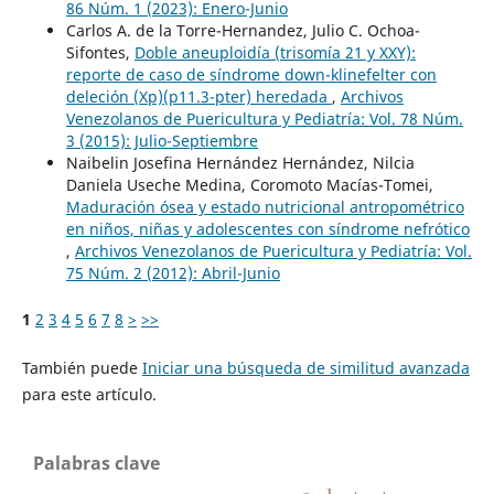
86 Núm. 1 (2023): Enero-Junio
Carlos A. de la Torre-Hernandez, Julio C. Ochoa-
Sifontes,
Doble aneuploidía (trisomía 21 y XXY):
reporte de caso de síndrome down-klinefelter con
deleción (Xp)(p11.3-pter) heredada
,
Archivos
Venezolanos de Puericultura y Pediatría: Vol. 78 Núm.
3 (2015): Julio-Septiembre
Naibelin Josefina Hernández Hernández, Nilcia
Daniela Useche Medina, Coromoto Macías-Tomei,
Maduración ósea y estado nutricional antropométrico
en niños, niñas y adolescentes con síndrome nefrótico
,
Archivos Venezolanos de Puericultura y Pediatría: Vol.
75 Núm. 2 (2012): Abril-Junio
1
2
3
4
5
6
7
8
>
>>
También puede
Iniciar una búsqueda de similitud avanzada
para este artículo.
Palabras clave