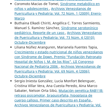
Coromoto Macias de Tomei,
Sindrome metabólico en
niños y adolescentes
,
Archivos Venezolanos de
Puericultura y Pediatría: Vol. 72 Núm. 1 (2009): Enero-
Marzo
Buthaina Elkadi Chiriti, Angélica C. Torres Sarmiento,
Manuel S. Ramírez Sánchez,
Síndrome serotonínico
pediátrico. Reporte de un caso
,
Archivos Venezolanos
de Puericultura y Pediatría: Vol. 73 Núm. 4 (2010):
Octubre-Diciembre
Liliana Núñez Aranguren, Marianela Fuentes Tapia,
Crecimiento y estado nutricional de niños venezolanos
con Síndrome de Down. Premio “Fundación Patronato
Hospital de Niños J. M. de los Ríos”. LII Congreso
Nacional de Pediatría 2006
,
Archivos Venezolanos de
Puericultura y Pediatría: Vol. 69 Núm. 4 (2006):
Octubre-Diciembre
Sergio Iniesta González, Lucía Monfort Belenguer,
Cristina Villar Vera, Ana Cuesta Peredo, Aina Marco
Sabater, Nelson Orta Sibú,
Mutación genética RAB11B:
retraso psicomotor, braquicefalia, hipoplasia de
cuerpo calloso. Primer caso descrito en España
,
Archivos Venezolanos de Puericultura y Pediatría: Vol.