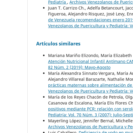
Pediatría
,
Archivos Venezolanos de Puericu
Juan T. Carrizo Ch., Adelfa Betancourt, J
Figueroa, Alejandro Risquez, José Levy, En
de Venezuela recomendaciones enero 2019
Venezolanos de Puericultura y Pediatría: V
Artículos similares
Mariana Mariño Elizondo, María Elizabeth
Atención Nutricional Infantil Antímano C
82 Núm. 2 (2019): Mayo-Agosto
María Alexandra Sinnato Vergara, María A
Alejandro Villareal Barazarte, Nathalie M
prácticas maternas sobre alimentación de
Venezolanos de Puericultura y Pediatría: 
María de los Reyes Chacón de Petrola, Olga
Casanova de Escalona, María Elis Flores C
positivos mediante PCR: relación con serol
Pediatría: Vol. 70 Núm. 3 (2007): Julio-Sep
Mayerling López, Jennifer Bernal, Michell
Archivos Venezolanos de Puericultura y Ped
Luis Caballero,
Deficiencia de yodo en muj