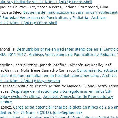
ltura y Pediatría: Vol. 81 Núm. 1 (2018): Enero-Abril
acqueline De Izaguirre, Yecenia Pérez, Tatiana Drummond, Dina
riqueta Sileo,
Esquema de inmunizaciones para niños y adolescent
 Sociedad Venezolana de Puericultura y Pediatría
,
Archivos
ol. 82 Núm. 1 (2019): Enero-Abril
 Montilla,
Desnutrición grave en pacientes atendidos en el Centro 
ANIA. 2011-2017
,
Archivos Venezolanos de Puericultura y Pediatría: 
ngelina Lacruz-Renge, Janeth Josefina Calderón Avendaño, José
oret Garnica, Nolis Irene Camacho Camargo,
Conocimiento, actitude
 lactantes que consultan en un hospital latinoamericano
,
Archivos
Vol. 84 Núm. 2 (2021): Mayo-Agosto
 Teresa Castillo de Febres, Mirian de Naveda, Liliana Castro, Lady
havéz,
Despistaje de infección por citomegalovirus en niños VIH
ogía y evolución clínica
,
Archivos Venezolanos de Puericultura y
tiembre
e López,
Carga ácida potencial renal de la dieta en niños de 2 a 6 
iatría: Vol. 75 Núm. 3 (2012): Julio-Septiembre
eres lactantes
,
Archivos Venezolanos de Puericultura y Pediatría: V