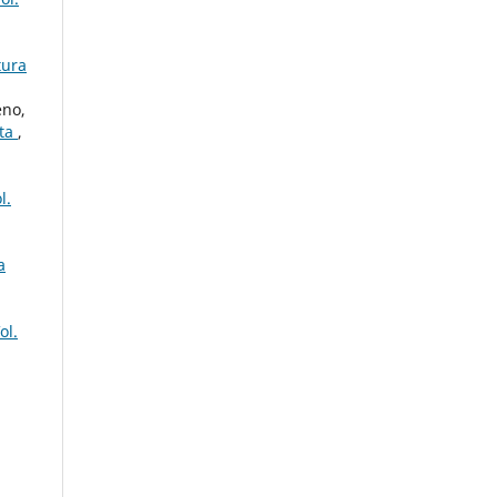
tura
eno,
sta
,
l.
a
ol.