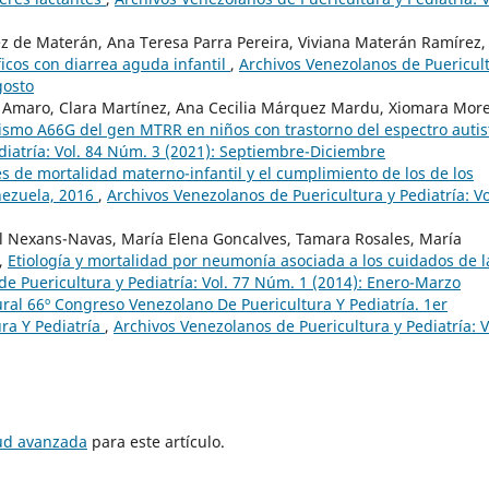
 de Materán, Ana Teresa Parra Pereira, Viviana Materán Ramírez,
ficos con diarrea aguda infantil
,
Archivos Venezolanos de Puericul
gosto
sa Amaro, Clara Martínez, Ana Cecilia Márquez Mardu, Xiomara Mor
ismo A66G del gen MTRR en niños con trastorno del espectro auti
diatría: Vol. 84 Núm. 3 (2021): Septiembre-Diciembre
s de mortalidad materno-infantil y el cumplimiento de los de los
enezuela, 2016
,
Archivos Venezolanos de Puericultura y Pediatría: Vo
l Nexans-Navas, María Elena Goncalves, Tamara Rosales, María
a,
Etiología y mortalidad por neumonía asociada a los cuidados de l
e Puericultura y Pediatría: Vol. 77 Núm. 1 (2014): Enero-Marzo
ral 66º Congreso Venezolano De Puericultura Y Pediatría. 1er
ra Y Pediatría
,
Archivos Venezolanos de Puericultura y Pediatría: V
tud avanzada
para este artículo.