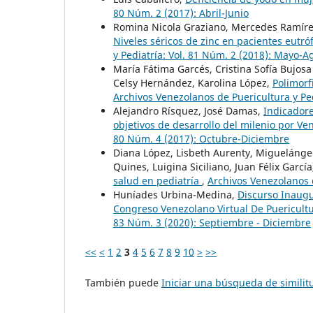
80 Núm. 2 (2017): Abril-Junio
Romina Nicola Graziano, Mercedes Ramírez
Niveles séricos de zinc en pacientes eutró
y Pediatría: Vol. 81 Núm. 2 (2018): Mayo-A
María Fátima Garcés, Cristina Sofía Bujo
Celsy Hernández, Karolina López,
Polimorf
Archivos Venezolanos de Puericultura y Pe
Alejandro Rísquez, José Damas,
Indicadore
objetivos de desarrollo del milenio por V
80 Núm. 4 (2017): Octubre-Diciembre
Diana López, Lisbeth Aurenty, Miguelánge
Quines, Luigina Siciliano, Juan Félix Garcí
salud en pediatría
,
Archivos Venezolanos d
Huníades Urbina-Medina,
Discurso Inaugu
Congreso Venezolano Virtual De Puericultu
83 Núm. 3 (2020): Septiembre - Diciembre
<<
<
1
2
3
4
5
6
7
8
9
10
>
>>
También puede
Iniciar una búsqueda de simili