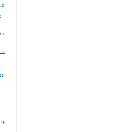
 y
:
ra
bre
es
ara