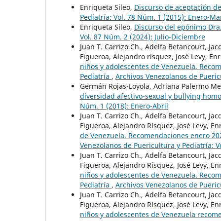
Enriqueta Sileo,
Discurso de aceptación d
Pediatría: Vol. 78 Núm. 1 (2015): Enero-Ma
Enriqueta Sileo,
Discurso del epónimo Dra.
Vol. 87 Núm. 2 (2024): Julio-Diciembre
Juan T. Carrizo Ch., Adelfa Betancourt, J
Figueroa, Alejandro rísquez, José Levy, En
niños y adolescentes de Venezuela. Reco
Pediatría
,
Archivos Venezolanos de Puericu
Germán Rojas-Loyola, Adriana Palermo Me
diversidad afectivo-sexual y bullying hom
Núm. 1 (2018): Enero-Abril
Juan T. Carrizo Ch., Adelfa Betancourt, J
Figueroa, Alejandro Rísquez, José Levy, En
de Venezuela. Recomendaciones enero 202
Venezolanos de Puericultura y Pediatría: V
Juan T. Carrizo Ch., Adelfa Betancourt, J
Figueroa, Alejandro Rísquez, José Levy, Enr
niños y adolescentes de Venezuela. Reco
Pediatría
,
Archivos Venezolanos de Puericu
Juan T. Carrizo Ch., Adelfa Betancourt, J
Figueroa, Alejandro Rísquez, José Levy, En
niños y adolescentes de Venezuela recom