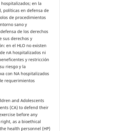
hospitalizados; en la
d, políticas en defensa de
colos de procedimientos
entorno sano y
 defensa de los derechos
e sus derechos y
ón: en el HLO no existen
de nA hospitalizados ni
beneficentes y restricción
u riesgo y la
tiva con NA hospitalizados
de requerimientos
hildren and Adolescents
cents (CA) to defend their
exercise before any
right, as a bioethical
the health personnel (HP)