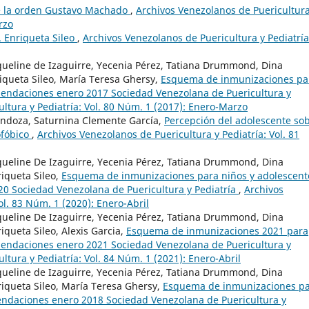
e la orden Gustavo Machado
,
Archivos Venezolanos de Puericultura
rzo
 Enriqueta Sileo
,
Archivos Venezolanos de Puericultura y Pediatría
acqueline de Izaguirre, Yecenia Pérez, Tatiana Drummond, Dina
riqueta Sileo, María Teresa Ghersy,
Esquema de inmunizaciones pa
mendaciones enero 2017 Sociedad Venezolana de Puericultura y
ltura y Pediatría: Vol. 80 Núm. 1 (2017): Enero-Marzo
ndoza, Saturnina Clemente García,
Percepción del adolescente so
ofóbico
,
Archivos Venezolanos de Puericultura y Pediatría: Vol. 81
acqueline De Izaguirre, Yecenia Pérez, Tatiana Drummond, Dina
riqueta Sileo,
Esquema de inmunizaciones para niños y adolescent
0 Sociedad Venezolana de Puericultura y Pediatría
,
Archivos
ol. 83 Núm. 1 (2020): Enero-Abril
acqueline De Izaguirre, Yecenia Pérez, Tatiana Drummond, Dina
iqueta Sileo, Alexis Garcia,
Esquema de inmunizaciones 2021 para
mendaciones enero 2021 Sociedad Venezolana de Puericultura y
ltura y Pediatría: Vol. 84 Núm. 1 (2021): Enero-Abril
acqueline de Izaguirre, Yecenia Pérez, Tatiana Drummond, Dina
riqueta Sileo, María Teresa Ghersy,
Esquema de inmunizaciones p
endaciones enero 2018 Sociedad Venezolana de Puericultura y