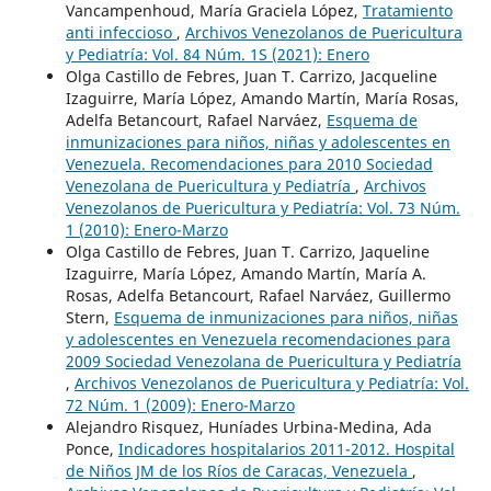
Vancampenhoud, María Graciela López,
Tratamiento
anti infeccioso
,
Archivos Venezolanos de Puericultura
y Pediatría: Vol. 84 Núm. 1S (2021): Enero
Olga Castillo de Febres, Juan T. Carrizo, Jacqueline
Izaguirre, María López, Amando Martín, María Rosas,
Adelfa Betancourt, Rafael Narváez,
Esquema de
inmunizaciones para niños, niñas y adolescentes en
Venezuela. Recomendaciones para 2010 Sociedad
Venezolana de Puericultura y Pediatría
,
Archivos
Venezolanos de Puericultura y Pediatría: Vol. 73 Núm.
1 (2010): Enero-Marzo
Olga Castillo de Febres, Juan T. Carrizo, Jaqueline
Izaguirre, María López, Amando Martín, María A.
Rosas, Adelfa Betancourt, Rafael Narváez, Guillermo
Stern,
Esquema de inmunizaciones para niños, niñas
y adolescentes en Venezuela recomendaciones para
2009 Sociedad Venezolana de Puericultura y Pediatría
,
Archivos Venezolanos de Puericultura y Pediatría: Vol.
72 Núm. 1 (2009): Enero-Marzo
Alejandro Risquez, Huníades Urbina-Medina, Ada
Ponce,
Indicadores hospitalarios 2011-2012. Hospital
de Niños JM de los Ríos de Caracas, Venezuela
,