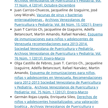
Archivos Venezolanos de Puericultura y Pediatría: Vol.
77 Núm. 4 (2014): Octubre-Diciembre
Juan Carrizo-Chuecos, Jacqueline de Izaguirre, José
Levy Mizrahi,
Vacunas de virus y bacterias
enteropatógenas
,
Archivos Venezolanos de
Puericultura y Pediatría: Vol. 84 Núm. 1S (2021): Enero
Juan T Carrizo Ch, Jacqueline de Izaguirre, Adelfa
Betancourt, Martin Amando, Rafael Narváez,
Esquema
de inmunizaciones para niños y adolescentes de
Venezuela recomendaciones para 2013-2014.
Sociedad Venezolana de Puericultura y Pediatría
,
Archivos Venezolanos de Puericultura y Pediatría: Vol.
76 Núm. 1 (2013): Enero-Marzo
Olga Castillo de Febres, Juan T. Carrizo Ch., Jacqueline
Izaguirre, Adelfa Betancourt, Rafael Narváez, Martin
Amando,
Esquema de inmunizaciones para niños,
niñas y adolescentes en Venezuela. Recomendaciones
para 2012-2013 Sociedad Venezolana de Puericultura
y Pediatría
,
Archivos Venezolanos de Puericultura y
Pediatría: Vol. 75 Núm. 1 (2012): Enero-Marzo
Germán Rojas-Loyola, Enriqueta Sileo,
Derechos de
niños y adolescentes hospitalizados: una valoración
bioética
,
Archivos Venezolanos de Puericultura y