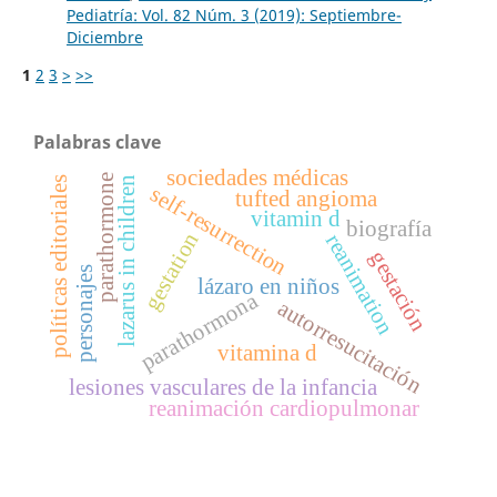
Pediatría: Vol. 82 Núm. 3 (2019): Septiembre-
Diciembre
1
2
3
>
>>
Palabras clave
sociedades médicas
parathormone
lazarus in children
políticas editoriales
self-resurrection
tufted angioma
vitamin d
biografía
gestation
reanimation
gestación
personajes
lázaro en niños
parathormona
autorresucitación
vitamina d
lesiones vasculares de la infancia
reanimación cardiopulmonar