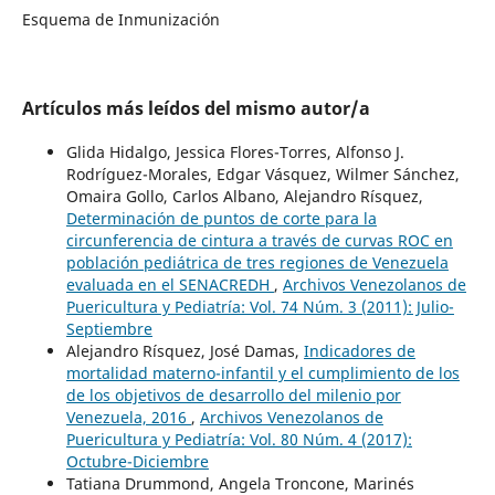
Esquema de Inmunización
Artículos más leídos del mismo autor/a
Glida Hidalgo, Jessica Flores-Torres, Alfonso J.
Rodríguez-Morales, Edgar Vásquez, Wilmer Sánchez,
Omaira Gollo, Carlos Albano, Alejandro Rísquez,
Determinación de puntos de corte para la
circunferencia de cintura a través de curvas ROC en
población pediátrica de tres regiones de Venezuela
evaluada en el SENACREDH
,
Archivos Venezolanos de
Puericultura y Pediatría: Vol. 74 Núm. 3 (2011): Julio-
Septiembre
Alejandro Rísquez, José Damas,
Indicadores de
mortalidad materno-infantil y el cumplimiento de los
de los objetivos de desarrollo del milenio por
Venezuela, 2016
,
Archivos Venezolanos de
Puericultura y Pediatría: Vol. 80 Núm. 4 (2017):
Octubre-Diciembre
Tatiana Drummond, Angela Troncone, Marinés