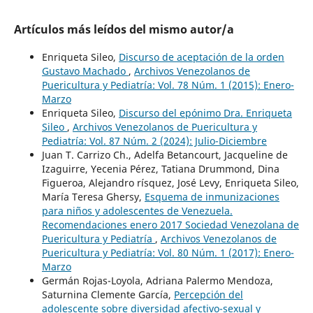
Artículos más leídos del mismo autor/a
Enriqueta Sileo,
Discurso de aceptación de la orden
Gustavo Machado
,
Archivos Venezolanos de
Puericultura y Pediatría: Vol. 78 Núm. 1 (2015): Enero-
Marzo
Enriqueta Sileo,
Discurso del epónimo Dra. Enriqueta
Sileo
,
Archivos Venezolanos de Puericultura y
Pediatría: Vol. 87 Núm. 2 (2024): Julio-Diciembre
Juan T. Carrizo Ch., Adelfa Betancourt, Jacqueline de
Izaguirre, Yecenia Pérez, Tatiana Drummond, Dina
Figueroa, Alejandro rísquez, José Levy, Enriqueta Sileo,
María Teresa Ghersy,
Esquema de inmunizaciones
para niños y adolescentes de Venezuela.
Recomendaciones enero 2017 Sociedad Venezolana de
Puericultura y Pediatría
,
Archivos Venezolanos de
Puericultura y Pediatría: Vol. 80 Núm. 1 (2017): Enero-
Marzo
Germán Rojas-Loyola, Adriana Palermo Mendoza,
Saturnina Clemente García,
Percepción del
adolescente sobre diversidad afectivo-sexual y