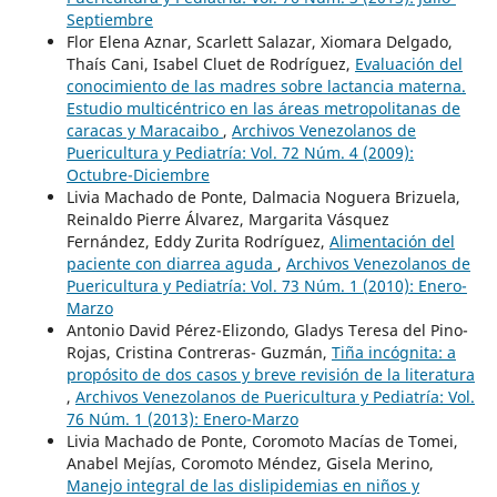
Septiembre
Flor Elena Aznar, Scarlett Salazar, Xiomara Delgado,
Thaís Cani, Isabel Cluet de Rodríguez,
Evaluación del
conocimiento de las madres sobre lactancia materna.
Estudio multicéntrico en las áreas metropolitanas de
caracas y Maracaibo
,
Archivos Venezolanos de
Puericultura y Pediatría: Vol. 72 Núm. 4 (2009):
Octubre-Diciembre
Livia Machado de Ponte, Dalmacia Noguera Brizuela,
Reinaldo Pierre Álvarez, Margarita Vásquez
Fernández, Eddy Zurita Rodríguez,
Alimentación del
paciente con diarrea aguda
,
Archivos Venezolanos de
Puericultura y Pediatría: Vol. 73 Núm. 1 (2010): Enero-
Marzo
Antonio David Pérez-Elizondo, Gladys Teresa del Pino-
Rojas, Cristina Contreras- Guzmán,
Tiña incógnita: a
propósito de dos casos y breve revisión de la literatura
,
Archivos Venezolanos de Puericultura y Pediatría: Vol.
76 Núm. 1 (2013): Enero-Marzo
Livia Machado de Ponte, Coromoto Macías de Tomei,
Anabel Mejías, Coromoto Méndez, Gisela Merino,
Manejo integral de las dislipidemias en niños y