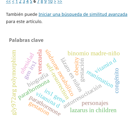
<<
<
1
2
3
4
5
6
7
8
9
10
>
>>
También puede
Iniciar una búsqueda de similitud avanzada
para este artículo.
Palabras clave
síndrome metabólico
venezuela
gly972arg polymorphism
binomio madre-niño
obesidad
lázaro en niños
vitamin d
obesity
gestación
gen irs1
self-resurrection
congénito
reanimation
biografía
parathormona
autorresucitación
irs1 gene
vitamina d
parathormone
gestation
personajes
lazarus in children