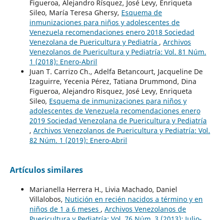
Figueroa, Alejandro Rísquez, José Levy, Enriqueta
Sileo, María Teresa Ghersy,
Esquema de
inmunizaciones para niños y adolescentes de
Venezuela recomendaciones enero 2018 Sociedad
Venezolana de Puericultura y Pediatría
,
Archivos
Venezolanos de Puericultura y Pediatría: Vol. 81 Núm.
1 (2018): Enero-Abril
Juan T. Carrizo Ch., Adelfa Betancourt, Jacqueline De
Izaguirre, Yecenia Pérez, Tatiana Drummond, Dina
Figueroa, Alejandro Risquez, José Levy, Enriqueta
Sileo,
Esquema de inmunizaciones para niños y
adolescentes de Venezuela recomendaciones enero
2019 Sociedad Venezolana de Puericultura y Pediatría
,
Archivos Venezolanos de Puericultura y Pediatría: Vol.
82 Núm. 1 (2019): Enero-Abril
Artículos similares
Marianella Herrera H., Livia Machado, Daniel
Villalobos,
Nutición en recién nacidos a término y en
niños de 1 a 6 meses
,
Archivos Venezolanos de
Puericultura y Pediatría: Vol. 76 Núm. 3 (2013): Julio-