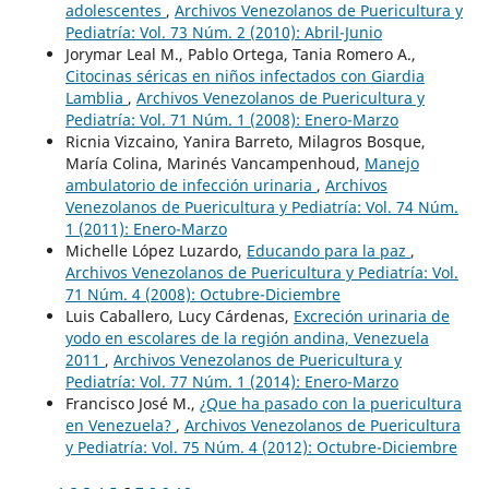
adolescentes
,
Archivos Venezolanos de Puericultura y
Pediatría: Vol. 73 Núm. 2 (2010): Abril-Junio
Jorymar Leal M., Pablo Ortega, Tania Romero A.,
Citocinas séricas en niños infectados con Giardia
Lamblia
,
Archivos Venezolanos de Puericultura y
Pediatría: Vol. 71 Núm. 1 (2008): Enero-Marzo
Ricnia Vizcaino, Yanira Barreto, Milagros Bosque,
María Colina, Marinés Vancampenhoud,
Manejo
ambulatorio de infección urinaria
,
Archivos
Venezolanos de Puericultura y Pediatría: Vol. 74 Núm.
1 (2011): Enero-Marzo
Michelle López Luzardo,
Educando para la paz
,
Archivos Venezolanos de Puericultura y Pediatría: Vol.
71 Núm. 4 (2008): Octubre-Diciembre
Luis Caballero, Lucy Cárdenas,
Excreción urinaria de
yodo en escolares de la región andina, Venezuela
2011
,
Archivos Venezolanos de Puericultura y
Pediatría: Vol. 77 Núm. 1 (2014): Enero-Marzo
Francisco José M.,
¿Que ha pasado con la puericultura
en Venezuela?
,
Archivos Venezolanos de Puericultura
y Pediatría: Vol. 75 Núm. 4 (2012): Octubre-Diciembre