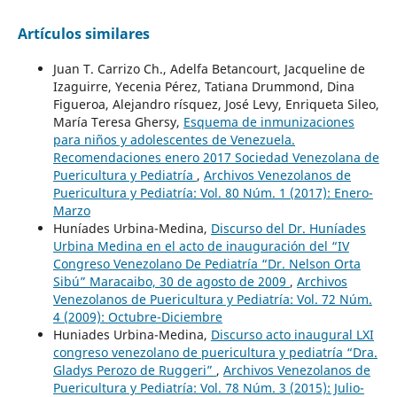
Artículos similares
Juan T. Carrizo Ch., Adelfa Betancourt, Jacqueline de
Izaguirre, Yecenia Pérez, Tatiana Drummond, Dina
Figueroa, Alejandro rísquez, José Levy, Enriqueta Sileo,
María Teresa Ghersy,
Esquema de inmunizaciones
para niños y adolescentes de Venezuela.
Recomendaciones enero 2017 Sociedad Venezolana de
Puericultura y Pediatría
,
Archivos Venezolanos de
Puericultura y Pediatría: Vol. 80 Núm. 1 (2017): Enero-
Marzo
Huníades Urbina-Medina,
Discurso del Dr. Huníades
Urbina Medina en el acto de inauguración del “IV
Congreso Venezolano De Pediatría “Dr. Nelson Orta
Sibú” Maracaibo, 30 de agosto de 2009
,
Archivos
Venezolanos de Puericultura y Pediatría: Vol. 72 Núm.
4 (2009): Octubre-Diciembre
Huniades Urbina-Medina,
Discurso acto inaugural LXI
congreso venezolano de puericultura y pediatría “Dra.
Gladys Perozo de Ruggeri”
,
Archivos Venezolanos de
Puericultura y Pediatría: Vol. 78 Núm. 3 (2015): Julio-