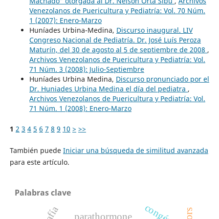
Machado” otorgada al Dr. Nelson Orta Sibu
,
Archivos
Venezolanos de Puericultura y Pediatría: Vol. 70 Núm.
1 (2007): Enero-Marzo
Huníades Urbina-Medina,
Discurso inaugural. LIV
Congreso Nacional de Pediatría. Dr. José Luís Peroza
Maturín, del 30 de agosto al 5 de septiembre de 2008
,
Archivos Venezolanos de Puericultura y Pediatría: Vol.
71 Núm. 3 (2008): Julio-Septiembre
Huníades Urbina Medina,
Discurso pronunciado por el
Dr. Huniades Urbina Medina el día del pediatra
,
Archivos Venezolanos de Puericultura y Pediatría: Vol.
71 Núm. 1 (2008): Enero-Marzo
1
2
3
4
5
6
7
8
9
10
>
>>
También puede
Iniciar una búsqueda de similitud avanzada
para este artículo.
Palabras clave
congénito
parathormone