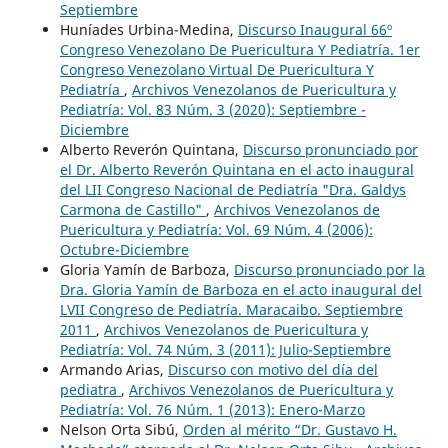
Septiembre
Huníades Urbina-Medina,
Discurso Inaugural 66º
Congreso Venezolano De Puericultura Y Pediatría. 1er
Congreso Venezolano Virtual De Puericultura Y
Pediatría
,
Archivos Venezolanos de Puericultura y
Pediatría: Vol. 83 Núm. 3 (2020): Septiembre -
Diciembre
Alberto Reverón Quintana,
Discurso pronunciado por
el Dr. Alberto Reverón Quintana en el acto inaugural
del LII Congreso Nacional de Pediatría "Dra. Galdys
Carmona de Castillo"
,
Archivos Venezolanos de
Puericultura y Pediatría: Vol. 69 Núm. 4 (2006):
Octubre-Diciembre
Gloria Yamín de Barboza,
Discurso pronunciado por la
Dra. Gloria Yamín de Barboza en el acto inaugural del
LVII Congreso de Pediatría. Maracaibo. Septiembre
2011
,
Archivos Venezolanos de Puericultura y
Pediatría: Vol. 74 Núm. 3 (2011): Julio-Septiembre
Armando Arias,
Discurso con motivo del día del
pediatra
,
Archivos Venezolanos de Puericultura y
Pediatría: Vol. 76 Núm. 1 (2013): Enero-Marzo
Nelson Orta Sibú,
Orden al mérito “Dr. Gustavo H.