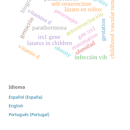
biografía
childhood vascular tumors
self-resurrection
lázaro en niños
personajes
vitamina d
autorresucitación
gestación
gestation
parathormona
gen irs1
reanimation
irs1 gene
obesidad
lazarus in children
vitamin d
obesity
infección vih
Idioma
Español (España)
English
Português (Portugal)