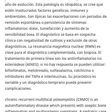
año de evolución. Esta patología es idiopática, se cree que
estén involucrados factores genéticos, inmunes y
ambientales. Son típicas las exacerbaciones con periodos de
remisión espontánea o persistencia de síntomas
inflamatorios: dolor, tumefacción y aumento de la
sensibilidad ósea. El diagnóstico se basa en sospecha
clínica con negatividad de cultivos y exclusión de otros
diagnósticos. La resonancia magnética nuclear (RMN) es
clave para el diagnóstico complementada, con biopsia. El
tratamiento de primera línea son los antiinflamatorios no
esteroideos (AINES); si no hay respuesta se pueden utilizar:
bifosfonatos, metotrexato, sulfasalazina, colchicina o
inhibidores del TNFα e interleucinas. Su pronóstico es
variable y un diagnóstico temprano puede prevenir
complicaciones.
chronic recurrent multifocal osteomyelitis (CRMO) is an
autoinflammatory disease which presents with aseptic bone
inflammation and multisystemic symptoms. A pediatric case