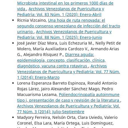
Microbiota intestinal en los primeros 1000 días de
vida
,
Archivos Venezolanos de Puericultura y
Pediatría: Vol. 83 Núm. 1 (2020): Enero-Abril
Ricnia Vizcaino,
Una hoja de ruta renovada: el
segundo consenso venezolano de infección del tracto
urinario
,
Archivos Venezolanos de Puericultura y
Pediatría: Vol. 88 Núm. 1 (2025): Enero-Junio
José Javier Díaz Mora, Luis Echezuria M., Nelly Petit de
Molero, María Auxiliadora Cardozo V., Armando Arias
G., Alejandro Rísquez P.,
Diarrea aguda:
epidemiología, concepto, clasificación, clínica,
diagnóstico, vacuna contra rotavirus
,
Archivos
Venezolanos de Puericultura y Pediatría: Vol. 77 Núm.
1 (2014): Enero-Marzo
Lorena Esperanza Barreto Espinoza, Ronald Antonio
Rojas Lárez, Jairo Alexander Sánchez Mago, Pedro
Macuarisma Lezama,
Poliendocrinopatía autoinmune
tipo i, presentación de caso y revisión de la literatura
,
Archivos Venezolanos de Puericultura y Pediatría: Vol.
77 Núm. 3 (2014): Julio-Septiembre
Madyory Ferreira, Nelsón Orta, Clara Uviedo, Valerio
Coronel, Elsa Lara, María Ortega, Luis Domínguez,