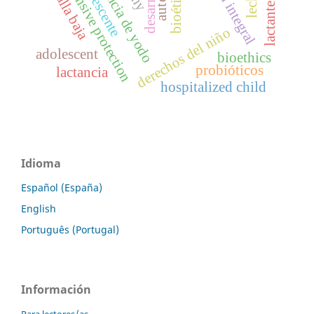
comprehensive protection
deficiencia de yodo
adolescente
desarrollo
bioética
talla baja
lactantes
derechos del niño
adolescent
bioethics
probióticos
lactancia
hospitalized child
Idioma
Español (España)
English
Português (Portugal)
Información
Para lectores/as