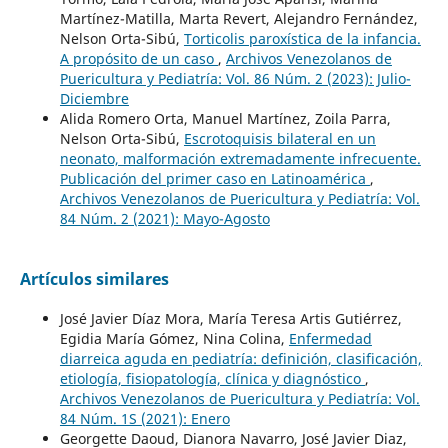
Martínez-Matilla, Marta Revert, Alejandro Fernández,
Nelson Orta-Sibú,
Torticolis paroxística de la infancia.
A propósito de un caso
,
Archivos Venezolanos de
Puericultura y Pediatría: Vol. 86 Núm. 2 (2023): Julio-
Diciembre
Alida Romero Orta, Manuel Martínez, Zoila Parra,
Nelson Orta-Sibú,
Escrotoquisis bilateral en un
neonato, malformación extremadamente infrecuente.
Publicación del primer caso en Latinoamérica
,
Archivos Venezolanos de Puericultura y Pediatría: Vol.
84 Núm. 2 (2021): Mayo-Agosto
Artículos similares
José Javier Díaz Mora, María Teresa Artis Gutiérrez,
Egidia María Gómez, Nina Colina,
Enfermedad
diarreica aguda en pediatría: definición, clasificación,
etiología, fisiopatología, clínica y diagnóstico
,
Archivos Venezolanos de Puericultura y Pediatría: Vol.
84 Núm. 1S (2021): Enero
Georgette Daoud, Dianora Navarro, José Javier Diaz,