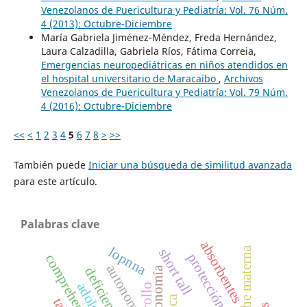
Venezolanos de Puericultura y Pediatría: Vol. 76 Núm.
4 (2013): Octubre-Diciembre
María Gabriela Jiménez-Méndez, Freda Hernández,
Laura Calzadilla, Gabriela Ríos, Fátima Correia,
Emergencias neuropediátricas en niños atendidos en
el hospital universitario de Maracaibo
,
Archivos
Venezolanos de Puericultura y Pediatría: Vol. 79 Núm.
4 (2016): Octubre-Diciembre
<<
<
1
2
3
4
5
6
7
8
>
>>
También puede
Iniciar una búsqueda de similitud avanzada
para este artículo.
Palabras clave
absorbentes
leche materna
lopnna
short tall
protección integral
autonomy
autonomía