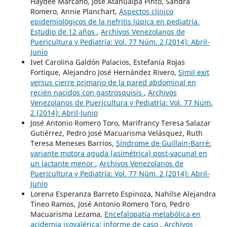
Haydee Marcano, José Atahualpa Pinto, Sandra
Romero, Annie Planchart,
Aspectos clínico
epidemiológicos de la nefritis lúpica en pediatría.
Estudio de 12 años
,
Archivos Venezolanos de
Puericultura y Pediatría: Vol. 77 Núm. 2 (2014): Abril-
Junio
Ivet Carolina Galdón Palacios, Estefanía Rojas
Fortique, Alejandro José Hernández Rivero,
Simil exit
versus cierre primario de la pared abdominal en
recién nacidos con gastrosquisis
,
Archivos
Venezolanos de Puericultura y Pediatría: Vol. 77 Núm.
2 (2014): Abril-Junio
José Antonio Romero Toro, Marifrancy Teresa Salazar
Gutiérrez, Pedro José Macuarisma Velásquez, Ruth
Teresa Meneses Barrios,
Síndrome de Guillain-Barré:
variante motora aguda (asimétrica) post-vacunal en
un lactante menor
,
Archivos Venezolanos de
Puericultura y Pediatría: Vol. 77 Núm. 2 (2014): Abril-
Junio
Lorena Esperanza Barreto Espinoza, Nahilse Alejandra
Tineo Ramos, José Antonio Romero Toro, Pedro
Macuarisma Lezama,
Encefalopatía metabólica en
acidemia isovalérica: informe de caso
,
Archivos