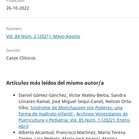
Publicado
26-10-2022
Número
Vol. 84 Núm. 2 (2021): Mayo-Agosto
Sección
Casos Clínicos
Artículos más leídos del mismo autor/a
Daniel Gómez-Sánchez, Víctor Mateu-Beitia, Sandra
Llinares-Ramal, José Miguel Sequi-Canet, Nelson Orta-
Sibú,
Sindrome de Münchausen por Poderes: una
forma de maltrato infantil
,
Archivos Venezolanos de
Puericultura y Pediatría: Vol. 85 Núm. 1 (2022): Enero-
Abril
Alberto Alcantud, Francisco Martínez, María Teresa
Tormo, Laia Pedrola, María Jose Aparisi, Marina