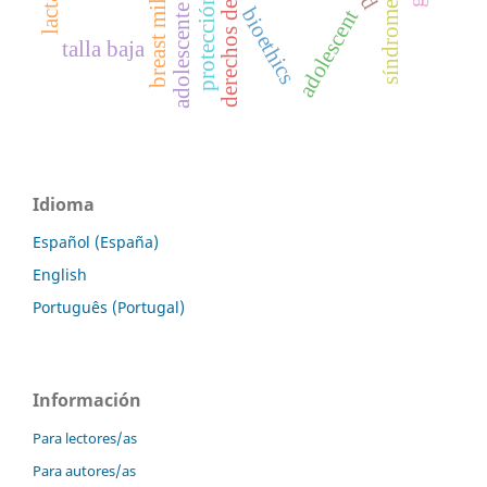
protección integral
derechos del niño
k
adolescente
bioethics
adolescent
b
r
e
a
s
t
m
i
l
talla baja
Idioma
Español (España)
English
Português (Portugal)
Información
Para lectores/as
Para autores/as