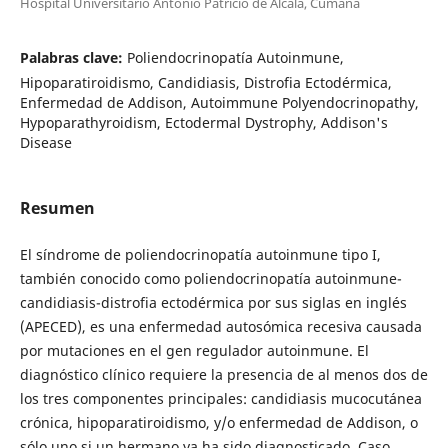
Hospital Universitario Antonio Patricio de Alcalá, Cumaná
Palabras clave:
Poliendocrinopatía Autoinmune,
Hipoparatiroidismo, Candidiasis, Distrofia Ectodérmica,
Enfermedad de Addison, Autoimmune Polyendocrinopathy,
Hypoparathyroidism, Ectodermal Dystrophy, Addison's
Disease
Resumen
El síndrome de poliendocrinopatía autoinmune tipo I,
también conocido como poliendocrinopatía autoinmune-
candidiasis-distrofia ectodérmica por sus siglas en inglés
(APECED), es una enfermedad autosómica recesiva causada
por mutaciones en el gen regulador autoinmune. El
diagnóstico clínico requiere la presencia de al menos dos de
los tres componentes principales: candidiasis mucocutánea
crónica, hipoparatiroidismo, y/o enfermedad de Addison, o
sólo uno si un hermano ya ha sido diagnosticado. Caso