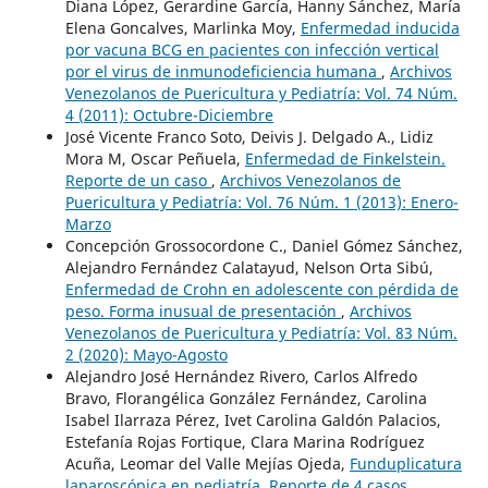
Diana López, Gerardine García, Hanny Sánchez, María
Elena Goncalves, Marlinka Moy,
Enfermedad inducida
por vacuna BCG en pacientes con infección vertical
por el virus de inmunodeficiencia humana
,
Archivos
Venezolanos de Puericultura y Pediatría: Vol. 74 Núm.
4 (2011): Octubre-Diciembre
José Vicente Franco Soto, Deivis J. Delgado A., Lidiz
Mora M, Oscar Peñuela,
Enfermedad de Finkelstein.
Reporte de un caso
,
Archivos Venezolanos de
Puericultura y Pediatría: Vol. 76 Núm. 1 (2013): Enero-
Marzo
Concepción Grossocordone C., Daniel Gómez Sánchez,
Alejandro Fernández Calatayud, Nelson Orta Sibú,
Enfermedad de Crohn en adolescente con pérdida de
peso. Forma inusual de presentación
,
Archivos
Venezolanos de Puericultura y Pediatría: Vol. 83 Núm.
2 (2020): Mayo-Agosto
Alejandro José Hernández Rivero, Carlos Alfredo
Bravo, Florangélica González Fernández, Carolina
Isabel Ilarraza Pérez, Ivet Carolina Galdón Palacios,
Estefanía Rojas Fortique, Clara Marina Rodríguez
Acuña, Leomar del Valle Mejías Ojeda,
Funduplicatura
laparoscópica en pediatría. Reporte de 4 casos
,