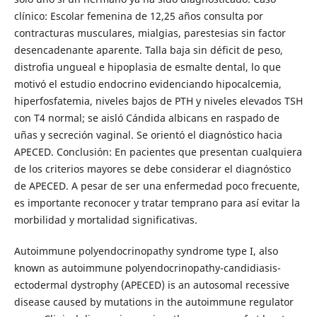
clínico: Escolar femenina de 12,25 años consulta por
contracturas musculares, mialgias, parestesias sin factor
desencadenante aparente. Talla baja sin déficit de peso,
distrofia ungueal e hipoplasia de esmalte dental, lo que
motivó el estudio endocrino evidenciando hipocalcemia,
hiperfosfatemia, niveles bajos de PTH y niveles elevados TSH
con T4 normal; se aisló Cándida albicans en raspado de
uñas y secreción vaginal. Se orientó el diagnóstico hacia
APECED. Conclusión: En pacientes que presentan cualquiera
de los criterios mayores se debe considerar el diagnóstico
de APECED. A pesar de ser una enfermedad poco frecuente,
es importante reconocer y tratar temprano para así evitar la
morbilidad y mortalidad significativas.
Autoimmune polyendocrinopathy syndrome type I, also
known as autoimmune polyendocrinopathy-candidiasis-
ectodermal dystrophy (APECED) is an autosomal recessive
disease caused by mutations in the autoimmune regulator