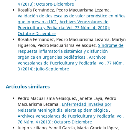
4 (2013): Octubre-Diciembre
Rosalía Fernández, Pedro Macuarisma Lezama,
Validación de dos escalas de valor pronóstico en niños
que ingresan a UCI
,
Archivos Venezolanos de
Puericultura y Pediatría: Vol. 73 Núm. 4 (2010):
Octubre-Diciembre
Rosalia Fernández, Pedro Macuarisma Lezama, Marlyn
Figueroa, Pedro Macuarisma Velásquez,
Síndrome de
respuesta inflamatoria sistémica y disfunción
orgánica en urgencias pediátricas
,
Archivos
Venezolanos de Puericultura y Pediatría: Vol. 77 Núm.
3 (2014): Julio-Septiembre
Artículos similares
Pedro Macuarisma Velásquez, Janette Laya, Pedro
Macuarisma Lezama ,
Enfermedad invasiva por
Neisseria Meningitidis, alerta epidemiológica
,
Archivos Venezolanos de Puericultura y Pediatría: Vol.
76 Núm. 4 (2013): Octubre-Diciembre
luigin siciliano, Yanell García, María Graciela lópez,