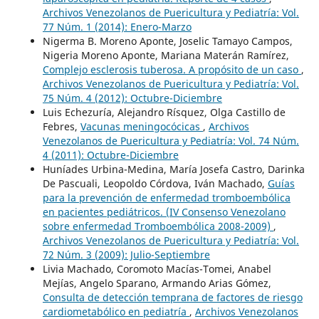
Archivos Venezolanos de Puericultura y Pediatría: Vol.
77 Núm. 1 (2014): Enero-Marzo
Nigerma B. Moreno Aponte, Joselic Tamayo Campos,
Nigeria Moreno Aponte, Mariana Materán Ramírez,
Complejo esclerosis tuberosa. A propósito de un caso
,
Archivos Venezolanos de Puericultura y Pediatría: Vol.
75 Núm. 4 (2012): Octubre-Diciembre
Luis Echezuría, Alejandro Rísquez, Olga Castillo de
Febres,
Vacunas meningocócicas
,
Archivos
Venezolanos de Puericultura y Pediatría: Vol. 74 Núm.
4 (2011): Octubre-Diciembre
Huníades Urbina-Medina, María Josefa Castro, Darinka
De Pascuali, Leopoldo Córdova, Iván Machado,
Guías
para la prevención de enfermedad tromboembólica
en pacientes pediátricos. (IV Consenso Venezolano
sobre enfermedad Tromboembólica 2008-2009)
,
Archivos Venezolanos de Puericultura y Pediatría: Vol.
72 Núm. 3 (2009): Julio-Septiembre
Livia Machado, Coromoto Macías-Tomei, Anabel
Mejías, Angelo Sparano, Armando Arias Gómez,
Consulta de detección temprana de factores de riesgo
cardiometabólico en pediatría
,
Archivos Venezolanos