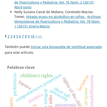
de Puericultura y Pediatría: Vol. 76 Núm. 2 (2013):
Abril-Junio
Nelly Susana Canal de Molano, Coromoto Macías-
Tomei,
Hígado graso no alcohólico en niños
,
Archivos
Venezolanos de Puericultura y Pediatría: Vol. 78 Núm.
1 (2015): Enero-Marzo
1
2
3
4
5
6
7
8
9
10
>
>>
También puede
Iniciar una búsqueda de similitud avanzada
para este artículo.
Palabras clave
comprehensive protection
children's rights
probióticos
lactancia
gonadoblastoma
rights of the child
lopnna
short tall
síndrome de turner
autonomy
bioética
lactantes
autonomía