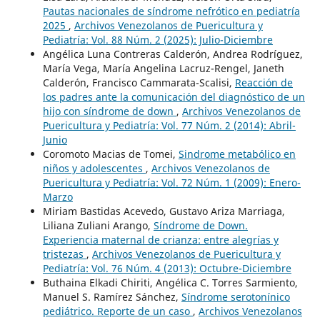
Pautas nacionales de síndrome nefrótico en pediatría
2025
,
Archivos Venezolanos de Puericultura y
Pediatría: Vol. 88 Núm. 2 (2025): Julio-Diciembre
Angélica Luna Contreras Calderón, Andrea Rodríguez,
María Vega, María Angelina Lacruz-Rengel, Janeth
Calderón, Francisco Cammarata-Scalisi,
Reacción de
los padres ante la comunicación del diagnóstico de un
hijo con síndrome de down
,
Archivos Venezolanos de
Puericultura y Pediatría: Vol. 77 Núm. 2 (2014): Abril-
Junio
Coromoto Macias de Tomei,
Sindrome metabólico en
niños y adolescentes
,
Archivos Venezolanos de
Puericultura y Pediatría: Vol. 72 Núm. 1 (2009): Enero-
Marzo
Miriam Bastidas Acevedo, Gustavo Ariza Marriaga,
Liliana Zuliani Arango,
Síndrome de Down.
Experiencia maternal de crianza: entre alegrías y
tristezas
,
Archivos Venezolanos de Puericultura y
Pediatría: Vol. 76 Núm. 4 (2013): Octubre-Diciembre
Buthaina Elkadi Chiriti, Angélica C. Torres Sarmiento,
Manuel S. Ramírez Sánchez,
Síndrome serotonínico
pediátrico. Reporte de un caso
,
Archivos Venezolanos