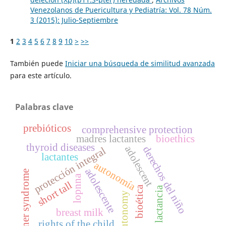
Venezolanos de Puericultura y Pediatría: Vol. 78 Núm.
3 (2015): Julio-Septiembre
1
2
3
4
5
6
7
8
9
10
>
>>
También puede
Iniciar una búsqueda de similitud avanzada
para este artículo.
Palabras clave
prebióticos
comprehensive protection
madres lactantes
bioethics
thyroid diseases
adolescent
derechos del niño
protección integral
lactantes
autonomía
adolescente
turner syndrome
lopnna
short tall
bioética
lactancia
autonomy
breast milk
rights of the child