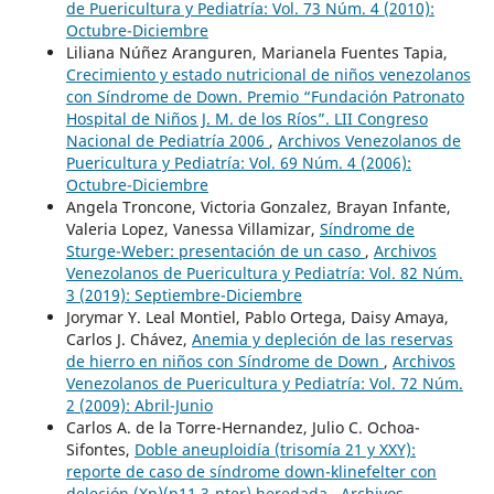
de Puericultura y Pediatría: Vol. 73 Núm. 4 (2010):
Octubre-Diciembre
Liliana Núñez Aranguren, Marianela Fuentes Tapia,
Crecimiento y estado nutricional de niños venezolanos
con Síndrome de Down. Premio “Fundación Patronato
Hospital de Niños J. M. de los Ríos”. LII Congreso
Nacional de Pediatría 2006
,
Archivos Venezolanos de
Puericultura y Pediatría: Vol. 69 Núm. 4 (2006):
Octubre-Diciembre
Angela Troncone, Victoria Gonzalez, Brayan Infante,
Valeria Lopez, Vanessa Villamizar,
Síndrome de
Sturge-Weber: presentación de un caso
,
Archivos
Venezolanos de Puericultura y Pediatría: Vol. 82 Núm.
3 (2019): Septiembre-Diciembre
Jorymar Y. Leal Montiel, Pablo Ortega, Daisy Amaya,
Carlos J. Chávez,
Anemia y depleción de las reservas
de hierro en niños con Síndrome de Down
,
Archivos
Venezolanos de Puericultura y Pediatría: Vol. 72 Núm.
2 (2009): Abril-Junio
Carlos A. de la Torre-Hernandez, Julio C. Ochoa-
Sifontes,
Doble aneuploidía (trisomía 21 y XXY):
reporte de caso de síndrome down-klinefelter con
deleción (Xp)(p11.3-pter) heredada
,
Archivos