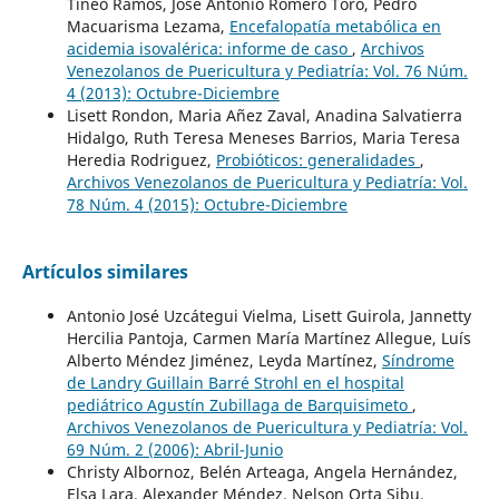
Tineo Ramos, José Antonio Romero Toro, Pedro
Macuarisma Lezama,
Encefalopatía metabólica en
acidemia isovalérica: informe de caso
,
Archivos
Venezolanos de Puericultura y Pediatría: Vol. 76 Núm.
4 (2013): Octubre-Diciembre
Lisett Rondon, Maria Añez Zaval, Anadina Salvatierra
Hidalgo, Ruth Teresa Meneses Barrios, Maria Teresa
Heredia Rodriguez,
Probióticos: generalidades
,
Archivos Venezolanos de Puericultura y Pediatría: Vol.
78 Núm. 4 (2015): Octubre-Diciembre
Artículos similares
Antonio José Uzcátegui Vielma, Lisett Guirola, Jannetty
Hercilia Pantoja, Carmen María Martínez Allegue, Luís
Alberto Méndez Jiménez, Leyda Martínez,
Síndrome
de Landry Guillain Barré Strohl en el hospital
pediátrico Agustín Zubillaga de Barquisimeto
,
Archivos Venezolanos de Puericultura y Pediatría: Vol.
69 Núm. 2 (2006): Abril-Junio
Christy Albornoz, Belén Arteaga, Angela Hernández,
Elsa Lara, Alexander Méndez, Nelson Orta Sibu,