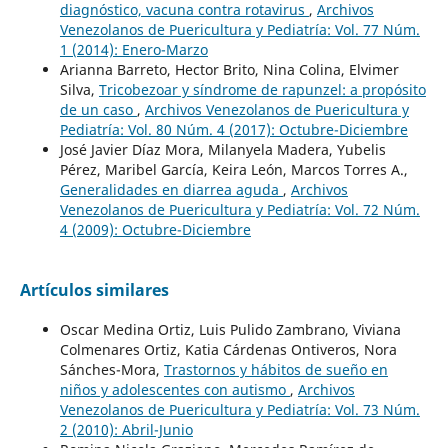
diagnóstico, vacuna contra rotavirus
,
Archivos
Venezolanos de Puericultura y Pediatría: Vol. 77 Núm.
1 (2014): Enero-Marzo
Arianna Barreto, Hector Brito, Nina Colina, Elvimer
Silva,
Tricobezoar y síndrome de rapunzel: a propósito
de un caso
,
Archivos Venezolanos de Puericultura y
Pediatría: Vol. 80 Núm. 4 (2017): Octubre-Diciembre
José Javier Díaz Mora, Milanyela Madera, Yubelis
Pérez, Maribel García, Keira León, Marcos Torres A.,
Generalidades en diarrea aguda
,
Archivos
Venezolanos de Puericultura y Pediatría: Vol. 72 Núm.
4 (2009): Octubre-Diciembre
Artículos similares
Oscar Medina Ortiz, Luis Pulido Zambrano, Viviana
Colmenares Ortiz, Katia Cárdenas Ontiveros, Nora
Sánches-Mora,
Trastornos y hábitos de sueño en
niños y adolescentes con autismo
,
Archivos
Venezolanos de Puericultura y Pediatría: Vol. 73 Núm.
2 (2010): Abril-Junio