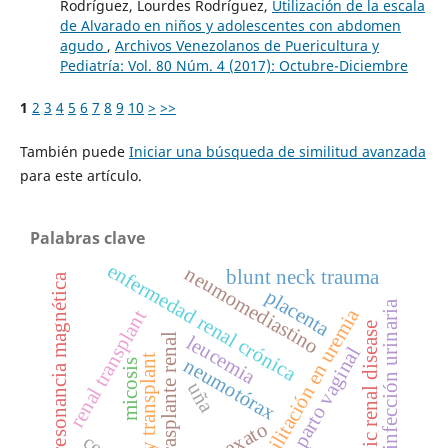
Rodríguez, Lourdes Rodríguez,
Utilización de la escala
de Alvarado en niños y adolescentes con abdomen
agudo
,
Archivos Venezolanos de Puericultura y
Pediatría: Vol. 80 Núm. 4 (2017): Octubre-Diciembre
1
2
3
4
5
6
7
8
9
10
>
>>
También puede
Iniciar una búsqueda de similitud avanzada
para este artículo.
Palabras clave
enfermedad renal crónica
neumomediastino
blunt neck trauma
resonancia magnética
placenta
infección urinaria
rehabilitación en uremia
renal transplant
chronic renal disease
trasplante renal
leucemia
parto vaginal
kidney transplant
neumotórax
micosis
uña