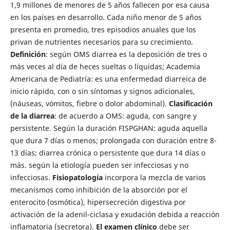
1,9 millones de menores de 5 años fallecen por esa causa
en los países en desarrollo. Cada niño menor de 5 años
presenta en promedio, tres episodios anuales que los
privan de nutrientes necesarios para su crecimiento.
Definición
: según OMS diarrea es la deposición de tres o
más veces al día de heces sueltas o líquidas; Academia
Americana de Pediatría: es una enfermedad diarreica de
inicio rápido, con o sin síntomas y signos adicionales,
(náuseas, vómitos, fiebre o dolor abdominal).
Clasificación
de la diarrea
: de acuerdo a OMS: aguda, con sangre y
persistente. Según la duración FISPGHAN: aguda aquella
que dura 7 días o menos; prolongada con duración entre 8-
13 días; diarrea crónica o persistente que dura 14 días o
más. según la etiología pueden ser infecciosas y no
infecciosas.
Fisiopatología
incorpora la mezcla de varios
mecanismos como inhibición de la absorción por el
enterocito (osmótica), hipersecreción digestiva por
activación de la adenil-ciclasa y exudación debida a reacción
inflamatoria (secretora).
El examen clínico
debe ser