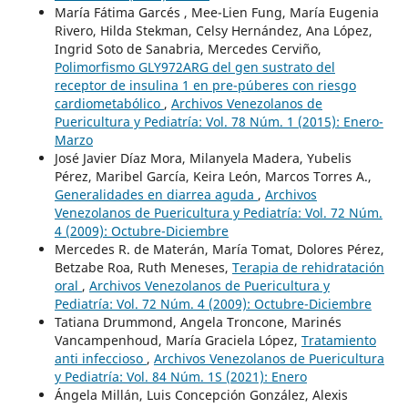
María Fátima Garcés , Mee-Lien Fung, María Eugenia
Rivero, Hilda Stekman, Celsy Hernández, Ana López,
Ingrid Soto de Sanabria, Mercedes Cerviño,
Polimorfismo GLY972ARG del gen sustrato del
receptor de insulina 1 en pre-púberes con riesgo
cardiometabólico
,
Archivos Venezolanos de
Puericultura y Pediatría: Vol. 78 Núm. 1 (2015): Enero-
Marzo
José Javier Díaz Mora, Milanyela Madera, Yubelis
Pérez, Maribel García, Keira León, Marcos Torres A.,
Generalidades en diarrea aguda
,
Archivos
Venezolanos de Puericultura y Pediatría: Vol. 72 Núm.
4 (2009): Octubre-Diciembre
Mercedes R. de Materán, María Tomat, Dolores Pérez,
Betzabe Roa, Ruth Meneses,
Terapia de rehidratación
oral
,
Archivos Venezolanos de Puericultura y
Pediatría: Vol. 72 Núm. 4 (2009): Octubre-Diciembre
Tatiana Drummond, Angela Troncone, Marinés
Vancampenhoud, María Graciela López,
Tratamiento
anti infeccioso
,
Archivos Venezolanos de Puericultura
y Pediatría: Vol. 84 Núm. 1S (2021): Enero
Ángela Millán, Luis Concepción González, Alexis