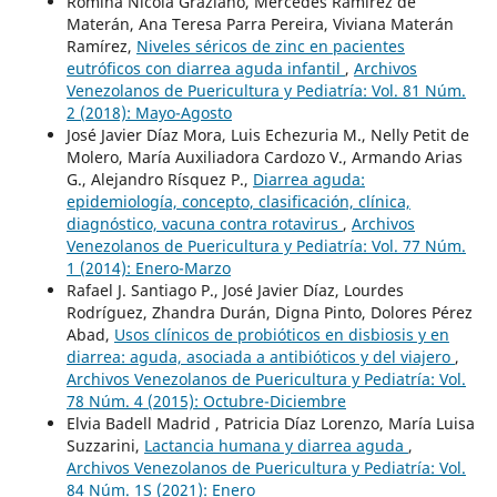
Romina Nicola Graziano, Mercedes Ramírez de
Materán, Ana Teresa Parra Pereira, Viviana Materán
Ramírez,
Niveles séricos de zinc en pacientes
eutróficos con diarrea aguda infantil
,
Archivos
Venezolanos de Puericultura y Pediatría: Vol. 81 Núm.
2 (2018): Mayo-Agosto
José Javier Díaz Mora, Luis Echezuria M., Nelly Petit de
Molero, María Auxiliadora Cardozo V., Armando Arias
G., Alejandro Rísquez P.,
Diarrea aguda:
epidemiología, concepto, clasificación, clínica,
diagnóstico, vacuna contra rotavirus
,
Archivos
Venezolanos de Puericultura y Pediatría: Vol. 77 Núm.
1 (2014): Enero-Marzo
Rafael J. Santiago P., José Javier Díaz, Lourdes
Rodríguez, Zhandra Durán, Digna Pinto, Dolores Pérez
Abad,
Usos clínicos de probióticos en disbiosis y en
diarrea: aguda, asociada a antibióticos y del viajero
,
Archivos Venezolanos de Puericultura y Pediatría: Vol.
78 Núm. 4 (2015): Octubre-Diciembre
Elvia Badell Madrid , Patricia Díaz Lorenzo, María Luisa
Suzzarini,
Lactancia humana y diarrea aguda
,
Archivos Venezolanos de Puericultura y Pediatría: Vol.
84 Núm. 1S (2021): Enero