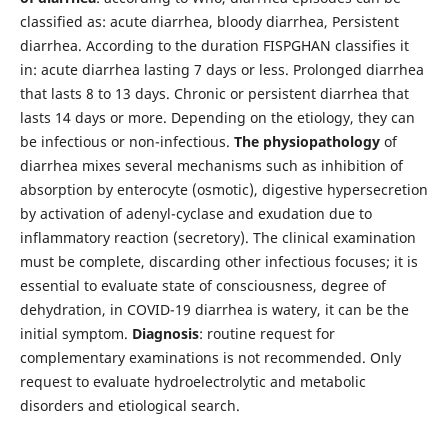
classified as: acute diarrhea, bloody diarrhea, Persistent
diarrhea. According to the duration FISPGHAN classifies it
in: acute diarrhea lasting 7 days or less. Prolonged diarrhea
that lasts 8 to 13 days. Chronic or persistent diarrhea that
lasts 14 days or more. Depending on the etiology, they can
be infectious or non-infectious.
The physiopathology
of
diarrhea mixes several mechanisms such as inhibition of
absorption by enterocyte (osmotic), digestive hypersecretion
by activation of adenyl-cyclase and exudation due to
inflammatory reaction (secretory). The clinical examination
must be complete, discarding other infectious focuses; it is
essential to evaluate state of consciousness, degree of
dehydration, in COVID-19 diarrhea is watery, it can be the
initial symptom.
Diagnosis
: routine request for
complementary examinations is not recommended. Only
request to evaluate hydroelectrolytic and metabolic
disorders and etiological search.