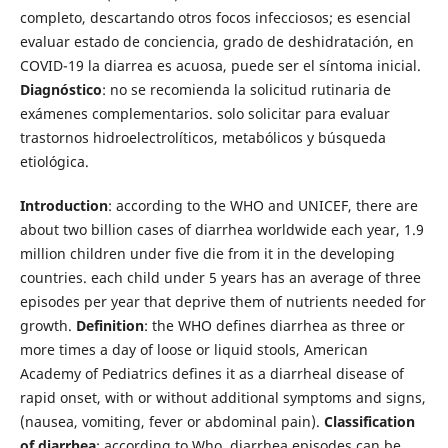
completo, descartando otros focos infecciosos; es esencial
evaluar estado de conciencia, grado de deshidratación, en
COVID-19 la diarrea es acuosa, puede ser el síntoma inicial.
Diagnóstico
: no se recomienda la solicitud rutinaria de
exámenes complementarios. solo solicitar para evaluar
trastornos hidroelectrolíticos, metabólicos y búsqueda
etiológica.
Introduction
: according to the WHO and UNICEF, there are
about two billion cases of diarrhea worldwide each year, 1.9
million children under five die from it in the developing
countries. each child under 5 years has an average of three
episodes per year that deprive them of nutrients needed for
growth.
Definition
: the WHO defines diarrhea as three or
more times a day of loose or liquid stools, American
Academy of Pediatrics defines it as a diarrheal disease of
rapid onset, with or without additional symptoms and signs,
(nausea, vomiting, fever or abdominal pain).
Classification
of diarrhea
: according to Who, diarrhea episodes can be