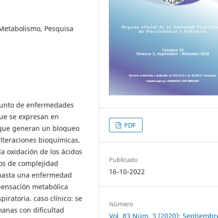
o Metabolismo, Pesquisa
njunto de enfermedades
ue se expresan en
PDF
, que generan un bloqueo
lteraciones bioquímicas.
 la oxidación de los ácidos
Publicado
os de complejidad
16-10-2022
 hasta una enfermedad
mpensación metabólica
iratoria. caso clínico: se
Número
anas con dificultad
Vol. 83 Núm. 3 (2020): Septiembr