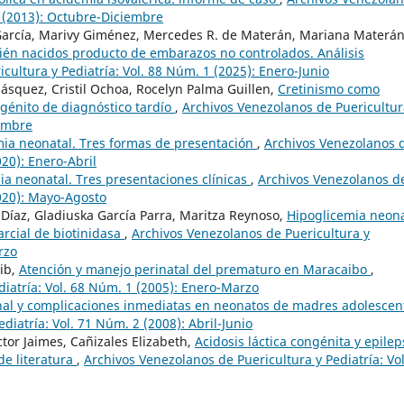
4 (2013): Octubre-Diciembre
 García, Marivy Giménez, Mercedes R. de Materán, Mariana Materán
ién nacidos producto de embarazos no controlados. Análisis
cultura y Pediatría: Vol. 88 Núm. 1 (2025): Enero-Junio
ásquez, Cristil Ochoa, Rocelyn Palma Guillen,
Cretinismo como
ngénito de diagnóstico tardío
,
Archivos Venezolanos de Puericultur
iembre
ia neonatal. Tres formas de presentación
,
Archivos Venezolanos 
020): Enero-Abril
a neonatal. Tres presentaciones clínicas
,
Archivos Venezolanos d
2020): Mayo-Agosto
Díaz, Gladiuska García Parra, Maritza Reynoso,
Hipoglicemia neona
arcial de biotinidasa
,
Archivos Venezolanos de Puericultura y
rzo
tib,
Atención y manejo perinatal del prematuro en Maracaibo
,
diatría: Vol. 68 Núm. 1 (2005): Enero-Marzo
nal y complicaciones inmediatas en neonatos de madres adolescen
diatría: Vol. 71 Núm. 2 (2008): Abril-Junio
ctor Jaimes, Cañizales Elizabeth,
Acidosis láctica congénita y epilep
de literatura
,
Archivos Venezolanos de Puericultura y Pediatría: Vol