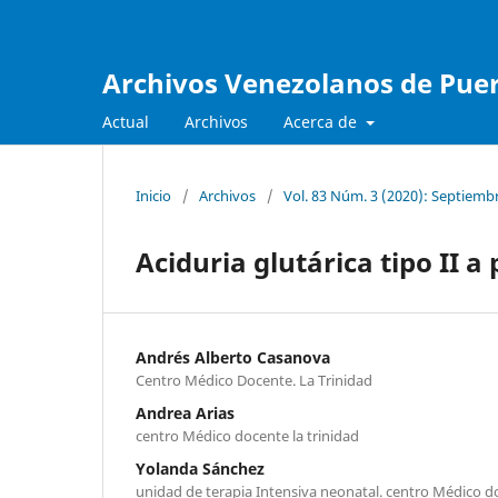
Archivos Venezolanos de Pueri
Actual
Archivos
Acerca de
Inicio
/
Archivos
/
Vol. 83 Núm. 3 (2020): Septiemb
Aciduria glutárica tipo II a
Andrés Alberto Casanova
Centro Médico Docente. La Trinidad
Andrea Arias
centro Médico docente la trinidad
Yolanda Sánchez
unidad de terapia Intensiva neonatal. centro Médico do