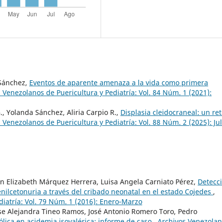
 Sánchez,
Eventos de aparente amenaza a la vida como primera
 Venezolanos de Puericultura y Pediatría: Vol. 84 Núm. 1 (2021):
., Yolanda Sánchez, Aliria Carpio R.,
Displasia cleidocraneal: un re
 Venezolanos de Puericultura y Pediatría: Vol. 88 Núm. 2 (2025): Jul
n Elizabeth Márquez Herrera, Luisa Angela Carniato Pérez,
Detecc
nilcetonuria a través del cribado neonatal en el estado Cojedes
,
diatría: Vol. 79 Núm. 1 (2016): Enero-Marzo
se Alejandra Tineo Ramos, José Antonio Romero Toro, Pedro
lica en acidemia isovalérica: informe de caso
,
Archivos Venezola