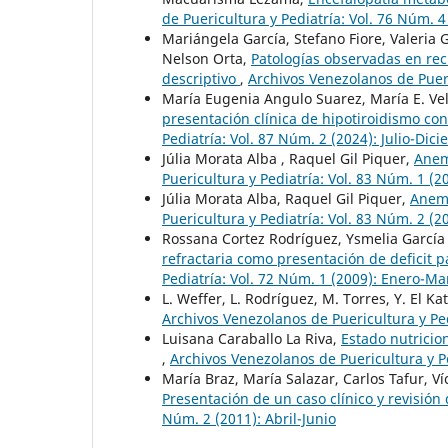
de Puericultura y Pediatría: Vol. 76 Núm. 
Mariángela García, Stefano Fiore, Valeria
Nelson Orta,
Patologías observadas en rec
descriptivo
,
Archivos Venezolanos de Pueri
María Eugenia Angulo Suarez, María E. Vel
presentación clínica de hipotiroidismo co
Pediatría: Vol. 87 Núm. 2 (2024): Julio-Dic
Júlia Morata Alba , Raquel Gil Piquer,
Anem
Puericultura y Pediatría: Vol. 83 Núm. 1 (2
Júlia Morata Alba, Raquel Gil Piquer,
Anemi
Puericultura y Pediatría: Vol. 83 Núm. 2 (
Rossana Cortez Rodríguez, Ysmelia García 
refractaria como presentación de deficit p
Pediatría: Vol. 72 Núm. 1 (2009): Enero-Ma
L. Weffer, L. Rodríguez, M. Torres, Y. El Ka
Archivos Venezolanos de Puericultura y Pe
Luisana Caraballo La Riva,
Estado nutricio
,
Archivos Venezolanos de Puericultura y Pe
María Braz, María Salazar, Carlos Tafur, Ví
Presentación de un caso clínico y revisión 
Núm. 2 (2011): Abril-Junio