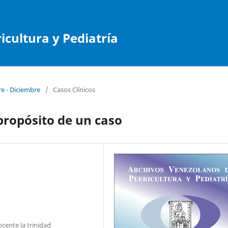
cultura y Pediatría
re - Diciembre
/
Casos Clínicos
 propósito de un caso
cente la trinidad