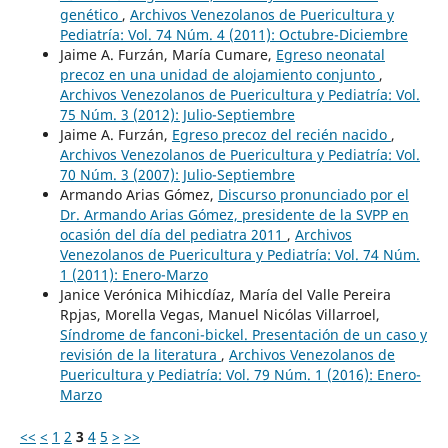
genético
,
Archivos Venezolanos de Puericultura y
Pediatría: Vol. 74 Núm. 4 (2011): Octubre-Diciembre
Jaime A. Furzán, María Cumare,
Egreso neonatal
precoz en una unidad de alojamiento conjunto
,
Archivos Venezolanos de Puericultura y Pediatría: Vol.
75 Núm. 3 (2012): Julio-Septiembre
Jaime A. Furzán,
Egreso precoz del recién nacido
,
Archivos Venezolanos de Puericultura y Pediatría: Vol.
70 Núm. 3 (2007): Julio-Septiembre
Armando Arias Gómez,
Discurso pronunciado por el
Dr. Armando Arias Gómez, presidente de la SVPP en
ocasión del día del pediatra 2011
,
Archivos
Venezolanos de Puericultura y Pediatría: Vol. 74 Núm.
1 (2011): Enero-Marzo
Janice Verónica Mihicdíaz, María del Valle Pereira
Rpjas, Morella Vegas, Manuel Nicólas Villarroel,
Síndrome de fanconi-bickel. Presentación de un caso y
revisión de la literatura
,
Archivos Venezolanos de
Puericultura y Pediatría: Vol. 79 Núm. 1 (2016): Enero-
Marzo
<<
<
1
2
3
4
5
>
>>