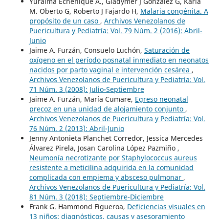
Yuraima Echenique A., Gladymer J Gonzalez G, Karla
M. Oberto G, Roberto J Fajardo H,
Malaria congénita. A
propósito de un caso
,
Archivos Venezolanos de
Puericultura y Pediatría: Vol. 79 Núm. 2 (2016): Abril-
Junio
Jaime A. Furzán, Consuelo Luchón,
Saturación de
oxígeno en el período posnatal inmediato en neonatos
nacidos por parto vaginal e intervención cesárea
,
Archivos Venezolanos de Puericultura y Pediatría: Vol.
71 Núm. 3 (2008): Julio-Septiembre
Jaime A. Furzán, María Cumare,
Egreso neonatal
precoz en una unidad de alojamiento conjunto
,
Archivos Venezolanos de Puericultura y Pediatría: Vol.
76 Núm. 2 (2013): Abril-Junio
Jenny Antonieta Planchet Corredor, Jessica Mercedes
Álvarez Pirela, Josan Carolina López Pazmiño ,
Neumonía necrotizante por Staphylococcus aureus
resistente a meticilina adquirida en la comunidad
complicada con empiema y absceso pulmonar
,
Archivos Venezolanos de Puericultura y Pediatría: Vol.
81 Núm. 3 (2018): Septiembre-Diciembre
Frank G. Hammond Figueroa,
Deficiencias visuales en
13 niños: diagnósticos, causas y asesoramiento