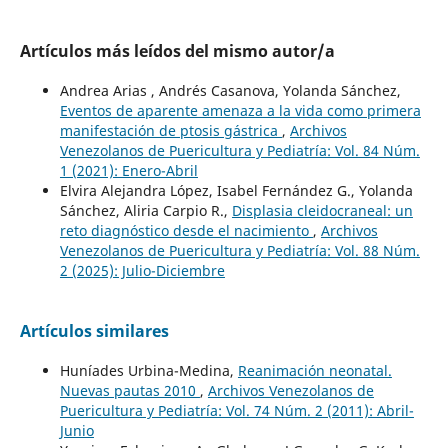
Artículos más leídos del mismo autor/a
Andrea Arias , Andrés Casanova, Yolanda Sánchez,
Eventos de aparente amenaza a la vida como primera
manifestación de ptosis gástrica
,
Archivos
Venezolanos de Puericultura y Pediatría: Vol. 84 Núm.
1 (2021): Enero-Abril
Elvira Alejandra López, Isabel Fernández G., Yolanda
Sánchez, Aliria Carpio R.,
Displasia cleidocraneal: un
reto diagnóstico desde el nacimiento
,
Archivos
Venezolanos de Puericultura y Pediatría: Vol. 88 Núm.
2 (2025): Julio-Diciembre
Artículos similares
Huníades Urbina-Medina,
Reanimación neonatal.
Nuevas pautas 2010
,
Archivos Venezolanos de
Puericultura y Pediatría: Vol. 74 Núm. 2 (2011): Abril-
Junio