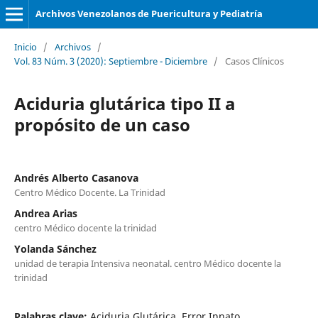
Archivos Venezolanos de Puericultura y Pediatría
Inicio
/
Archivos
/
Vol. 83 Núm. 3 (2020): Septiembre - Diciembre
/
Casos Clínicos
Aciduria glutárica tipo II a
propósito de un caso
Andrés Alberto Casanova
Centro Médico Docente. La Trinidad
Andrea Arias
centro Médico docente la trinidad
Yolanda Sánchez
unidad de terapia Intensiva neonatal. centro Médico docente la
trinidad
Palabras clave:
Aciduria Glutárica, Error Innato