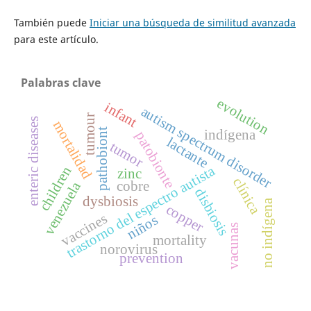
También puede
Iniciar una búsqueda de similitud avanzada
para este artículo.
Palabras clave
evolution
infant
autism spectrum disorder
tumour
enteric diseases
mortalidad
pathobiont
indígena
patobionte
lactante
tumor
trastorno del espectro autista
children
zinc
clínica
cobre
venezuela
disbiosis
dysbiosis
no indígena
copper
vaccines
niños
vacunas
mortality
norovirus
prevention