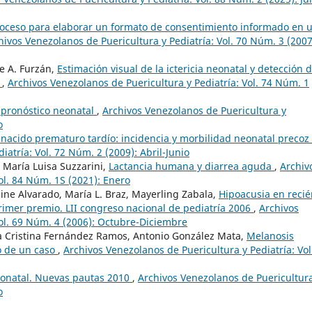
oceso para elaborar un formato de consentimiento informado en 
hivos Venezolanos de Puericultura y Pediatría: Vol. 70 Núm. 3 (2007
e A. Furzán,
Estimación visual de la ictericia neonatal y detección d
a
,
Archivos Venezolanos de Puericultura y Pediatría: Vol. 74 Núm. 1
 pronóstico neonatal
,
Archivos Venezolanos de Puericultura y
o
 nacido prematuro tardío: incidencia y morbilidad neonatal precoz
atría: Vol. 72 Núm. 2 (2009): Abril-Junio
, María Luisa Suzzarini,
Lactancia humana y diarrea aguda
,
Archiv
ol. 84 Núm. 1S (2021): Enero
line Alvarado, María L. Braz, Mayerling Zabala,
Hipoacusia en recié
primer premio. LII congreso nacional de pediatría 2006
,
Archivos
Vol. 69 Núm. 4 (2006): Octubre-Diciembre
a Cristina Fernández Ramos, Antonio González Mata,
Melanosis
to de un caso
,
Archivos Venezolanos de Puericultura y Pediatría: Vol
onatal. Nuevas pautas 2010
,
Archivos Venezolanos de Puericultur
o