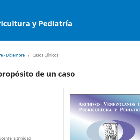
cultura y Pediatría
re - Diciembre
/
Casos Clínicos
 propósito de un caso
cente la trinidad