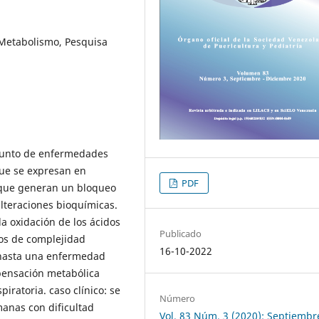
o Metabolismo, Pesquisa
njunto de enfermedades
ue se expresan en
PDF
, que generan un bloqueo
lteraciones bioquímicas.
 la oxidación de los ácidos
Publicado
os de complejidad
16-10-2022
 hasta una enfermedad
mpensación metabólica
iratoria. caso clínico: se
Número
anas con dificultad
Vol. 83 Núm. 3 (2020): Septiembr