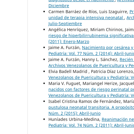
Diciembre
Carmen Barráez de Ríos, Luis Izaguirre,
Pr
unidad de terapia intensiva neonatal
,
Arc
Julio-Septiembre
Angélica Henríquez, Miriam Chirinos, Jaim
riesgo de hiperbilirrubinemia significativ
(2011): Enero-Marzo
Jaime A. Furzán,
Nacimiento por cesárea y
Pediatría: Vol. 77 Núm. 2 (2014): Abril-Juni
Jaime A. Furzán, Hanny L. Sánchez,
Recién
Archivos Venezolanos de Puericultura y Pedi
Elvia Badell Madrid , Patricia Díaz Lorenzo
Venezolanos de Puericultura y Pediatría: V
Maria V. Fuguet, Mariangel Herize, Jacque
nacidos con factores de riesgo perinatal 
Venezolanos de Puericultura y Pediatría: 
Isabel Cristina Ramos de Fernández, Marí
pustulosa neonatal transitoria. A propósi
Núm. 2 (2015): Abril-Junio
Huníades Urbina-Medina,
Reanimación ne
Pediatría: Vol. 74 Núm. 2 (2011): Abril-Juni