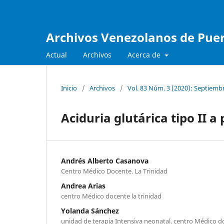
Archivos Venezolanos de Pueri
Actual
Archivos
Acerca de
Inicio
/
Archivos
/
Vol. 83 Núm. 3 (2020): Septiemb
Aciduria glutárica tipo II a
Andrés Alberto Casanova
Centro Médico Docente. La Trinidad
Andrea Arias
centro Médico docente la trinidad
Yolanda Sánchez
unidad de terapia Intensiva neonatal. centro Médico do