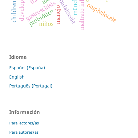
development
maltrato infantil
onfalocele
gastroschisis
children
omphalocele
manejo
probiótico
niños
Idioma
Español (España)
English
Português (Portugal)
Información
Para lectores/as
Para autores/as