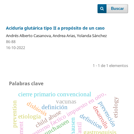
Buscar
Aciduria glutárica tipo II a propósito de un caso
Andrés Alberto Casanova, Andrea Arias, Yolanda Sánchez
86-88
16-10-2022
1 - 1 de 1 elementos
Palabras clave
trastorno factico impuesto en otro,
cierre primario convencional
etiology
vacunas
prevención
prevention
disbiosis
definición
desarrollo
child abuse
definition
etiología
münchausen
munchausen
gastrosquisis