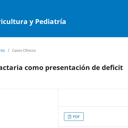
cultura y Pediatría
rzo
/
Casos Clínicos
actaria como presentación de deficit
PDF