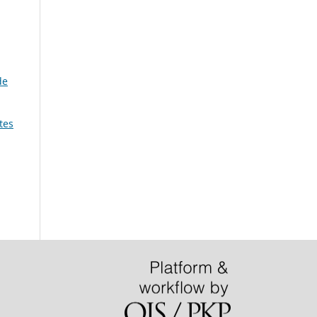
de
tes