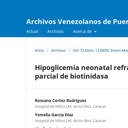
Archivos Venezolanos de Pueri
Actual
Archivos
Acerca de
Inicio
/
Archivos
/
Vol. 72 Núm. 1 (2009): Enero-Ma
Hipoglicemia neonatal refr
parcial de biotinidasa
Rossana Cortez Rodríguez
Hospital de Niños J.M. de los Ríos. Caracas
Ysmelia García Díaz
Hospital de Niños J.M. de los Ríos. Caracas