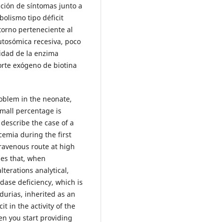
ación de síntomas junto a
bolismo tipo déficit
storno perteneciente al
utosómica recesiva, poco
vidad de la enzima
porte exógeno de biotina
oblem in the neonate,
small percentage is
 describe the case of a
cemia during the first
travenous route at high
des that, when
terations analytical,
idase deficiency, which is
durias, inherited as an
t in the activity of the
n you start providing