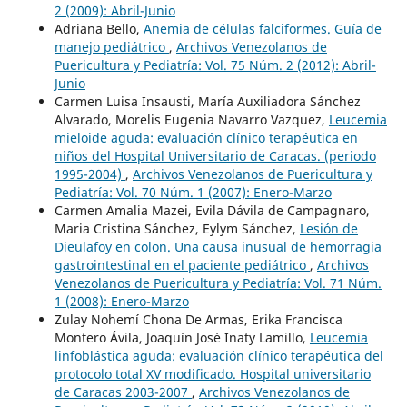
2 (2009): Abril-Junio
Adriana Bello,
Anemia de células falciformes. Guía de
manejo pediátrico
,
Archivos Venezolanos de
Puericultura y Pediatría: Vol. 75 Núm. 2 (2012): Abril-
Junio
Carmen Luisa Insausti, María Auxiliadora Sánchez
Alvarado, Morelis Eugenia Navarro Vazquez,
Leucemia
mieloide aguda: evaluación clínico terapéutica en
niños del Hospital Universitario de Caracas. (periodo
1995-2004)
,
Archivos Venezolanos de Puericultura y
Pediatría: Vol. 70 Núm. 1 (2007): Enero-Marzo
Carmen Amalia Mazei, Evila Dávila de Campagnaro,
Maria Cristina Sánchez, Eylym Sánchez,
Lesión de
Dieulafoy en colon. Una causa inusual de hemorragia
gastrointestinal en el paciente pediátrico
,
Archivos
Venezolanos de Puericultura y Pediatría: Vol. 71 Núm.
1 (2008): Enero-Marzo
Zulay Nohemí Chona De Armas, Erika Francisca
Montero Ávila, Joaquín José Inaty Lamillo,
Leucemia
linfoblástica aguda: evaluación clínico terapéutica del
protocolo total XV modificado. Hospital universitario
de Caracas 2003-2007
,
Archivos Venezolanos de