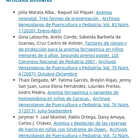
Artículos similares
Júlia Morata Alba , Raquel Gil Piquer,
Anemia
neonatal. Tres formas de presentación
,
Archivos
Venezolanos de Puericultura y Pediatría: Vol. 83 Núm.
1 (2020): Enero-Abril
Gina Latouche, Arelis Conde, Sobeida Barbella de
Szarvas, Cruz Castro de Kolster,
Factores de riesgo y
de protección para la anemia ferropénica en niños
menores de 6 años. Segundo premio poster. LIII
Congreso Nacional de Pediatría 2007
,
Archivos
Venezolanos de Puericultura y Pediatría: Vol. 70 Núm.
4 (2007): Octubre-Diciembre
Thais Delgado, Mª. Fatima Garcés, Breylin Rojas, Jenny
San Juan, Luisa Elena Fernández, Lourdes Freitas,
Isidro Piedra,
Anemia ferropénica y variantes de
hemoglobina en niños de Caracas
,
Archivos
Venezolanos de Puericultura y Pediatría: Vol. 76 Núm.
3 (2013): Julio-Septiembre
Jorymar Y. Leal Montiel, Pablo Ortega, Daisy Amaya,
Carlos J. Chávez,
Anemia y depleción de las reservas
de hierro en niños con Síndrome de Down
,
Archivos
Venezolanos de Puericultura y Pediatría: Vol. 72 Núm.