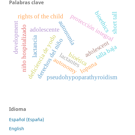
Palabras clave
bioethics
short tall
protección integral
rights of the child
autonomía
development
niño hospitalizado
adolescente
deficiencia de yodo
lactancia
derechos del niño
adolescent
talla baja
bioética
lactantes
autonomy
lopnna
pseudohypoparathyroidism
Idioma
Español (España)
English