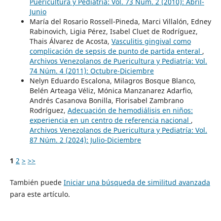
Puericultura y Pediatría: Vol. 73 Núm. 2 (2010): Abril-
Junio
María del Rosario Rossell-Pineda, Marci Villalón, Edney
Rabinovich, Ligia Pérez, Isabel Cluet de Rodríguez,
Thais Álvarez de Acosta,
Vasculitis gingival como
complicación de sepsis de punto de partida enteral
,
Archivos Venezolanos de Puericultura y Pediatría: Vol.
74 Núm. 4 (2011): Octubre-Diciembre
Nelyn Eduardo Escalona, Milagros Bosque Blanco,
Belén Arteaga Véliz, Mónica Manzanarez Adarfio,
Andrés Casanova Bonilla, Florisabel Zambrano
Rodríguez,
Adecuación de hemodiálisis en niños:
experiencia en un centro de referencia nacional
,
Archivos Venezolanos de Puericultura y Pediatría: Vol.
87 Núm. 2 (2024): Julio-Diciembre
1
2
>
>>
También puede
Iniciar una búsqueda de similitud avanzada
para este artículo.