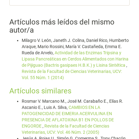
Artículos más leídos del mismo
autor/a
Milagro V. León, Janeth J. Colina, Daniel Rico, Humberto
Araque, Mario Rossini, María V. Castañeda, Emma E.
Rueda de Arvelo,
Actividad de las Enzimas Tripsina y
Lipasa Pancreáticas en Cerdos Alimentados con Harina
de Pijiguao (Bactris gasipaes H.B.K.) y Lisina Sintética
,
Revista de la Facultad de Ciencias Veterinarias, UCV:
Vol. 55 Núm. 1 (2014)
Artículos similares
Rosmar V. Marcano M., José M. Carabaño E., Elías R.
Ascanio E., Luis A. Silva,
CAMBIOS EN LA
PATOGENICIDAD DE EIMERIA ACERVULINA EN
PRESENCIA DE AFLATOXINA B1 EN POLLOS DE
ENGORDE
,
Revista de la Facultad de Ciencias
Veterinarias, UCV: Vol. 46 Núm. 2 (2005)
Jesús A. Rojas U., Simón G. Comerma S., Tony Chacón,