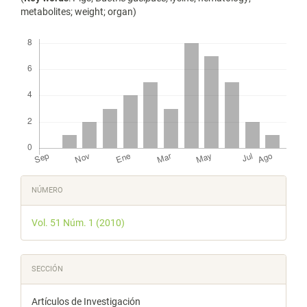
metabolites; weight; organ)
Descargas
Detalles
NÚMERO
del
Vol. 51 Núm. 1 (2010)
artículo
SECCIÓN
Artículos de Investigación