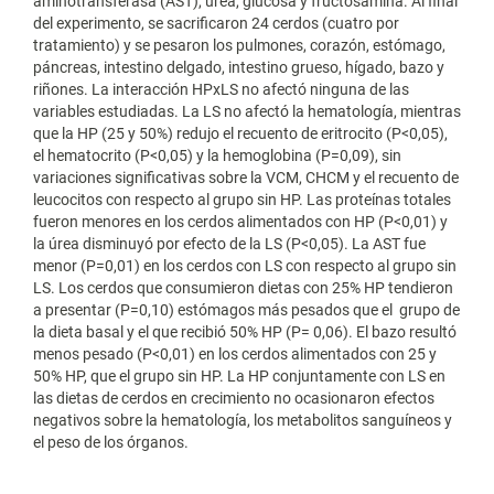
aminotransferasa (AST), úrea, glucosa y fructosamina. Al final
del experimento, se sacrificaron 24 cerdos (cuatro por
tratamiento) y se pesaron los pulmones, corazón, estómago,
páncreas, intestino delgado, intestino grueso, hígado, bazo y
riñones. La interacción HPxLS no afectó ninguna de las
variables estudiadas. La LS no afectó la hematología, mientras
que la HP (25 y 50%) redujo el recuento de eritrocito (P<0,05),
el hematocrito (P<0,05) y la hemoglobina (P=0,09), sin
variaciones significativas sobre la VCM, CHCM y el recuento de
leucocitos con respecto al grupo sin HP. Las proteínas totales
fueron menores en los cerdos alimentados con HP (P<0,01) y
la úrea disminuyó por efecto de la LS (P<0,05). La AST fue
menor (P=0,01) en los cerdos con LS con respecto al grupo sin
LS. Los cerdos que consumieron dietas con 25% HP tendieron
a presentar (P=0,10) estómagos más pesados que el grupo de
la dieta basal y el que recibió 50% HP (P= 0,06). El bazo resultó
menos pesado (P<0,01) en los cerdos alimentados con 25 y
50% HP, que el grupo sin HP. La HP conjuntamente con LS en
las dietas de cerdos en crecimiento no ocasionaron efectos
negativos sobre la hematología, los metabolitos sanguíneos y
el peso de los órganos.