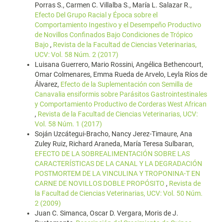
Porras S., Carmen C. Villalba S., María L. Salazar R.,
Efecto Del Grupo Racial y Época sobre el
Comportamiento Ingestivo y el Desempeño Productivo
de Novillos Confinados Bajo Condiciones de Trópico
Bajo
,
Revista de la Facultad de Ciencias Veterinarias,
UCV: Vol. 58 Núm. 2 (2017)
Luisana Guerrero, Mario Rossini, Angélica Bethencourt,
Omar Colmenares, Emma Rueda de Arvelo, Leyla Ríos de
Álvarez,
Efecto de la Suplementación con Semilla de
Canavalia ensiformis sobre Parásitos Gastrointestinales
y Comportamiento Productivo de Corderas West African
,
Revista de la Facultad de Ciencias Veterinarias, UCV:
Vol. 58 Núm. 1 (2017)
Soján Uzcátegui-Bracho, Nancy Jerez-Timaure, Ana
Zuley Ruiz, Richard Araneda, María Teresa Sulbaran,
EFECTO DE LA SOBREALIMENTACIÓN SOBRE LAS
CARACTERÍSTICAS DE LA CANAL Y LA DEGRADACIÓN
POSTMORTEM DE LA VINCULINA Y TROPONINA-T EN
CARNE DE NOVILLOS DOBLE PROPÓSITO
,
Revista de
la Facultad de Ciencias Veterinarias, UCV: Vol. 50 Núm.
2 (2009)
Juan C. Simanca, Oscar D. Vergara, Moris de J.