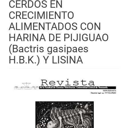
CERDOS EN
CRECIMIENTO
ALIMENTADOS CON
HARINA DE PIJIGUAO
(Bactris gasipaes
H.B.K.) Y LISINA
Barra
lateral
del
artículo