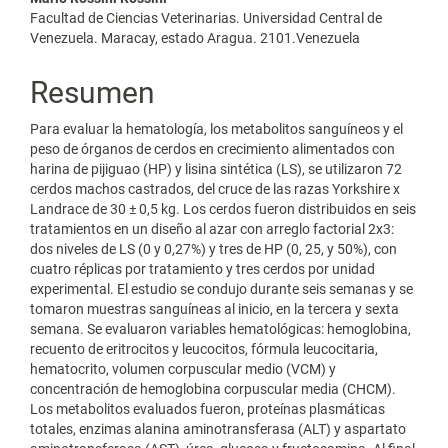
Facultad de Ciencias Veterinarias. Universidad Central de
Venezuela. Maracay, estado Aragua. 2101.Venezuela
Resumen
Para evaluar la hematología, los metabolitos sanguíneos y el
peso de órganos de cerdos en crecimiento alimentados con
harina de pijiguao (HP) y lisina sintética (LS), se utilizaron 72
cerdos machos castrados, del cruce de las razas Yorkshire x
Landrace de 30 ± 0,5 kg. Los cerdos fueron distribuidos en seis
tratamientos en un diseño al azar con arreglo factorial 2x3:
dos niveles de LS (0 y 0,27%) y tres de HP (0, 25, y 50%), con
cuatro réplicas por tratamiento y tres cerdos por unidad
experimental. El estudio se condujo durante seis semanas y se
tomaron muestras sanguíneas al inicio, en la tercera y sexta
semana. Se evaluaron variables hematológicas: hemoglobina,
recuento de eritrocitos y leucocitos, fórmula leucocitaria,
hematocrito, volumen corpuscular medio (VCM) y
concentración de hemoglobina corpuscular media (CHCM).
Los metabolitos evaluados fueron, proteínas plasmáticas
totales, enzimas alanina aminotransferasa (ALT) y aspartato