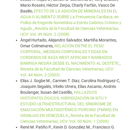
Mario Rossini, Héctor Zerpa, Charly Farfán, Vasco De
Basilio,
EFECTO DE LA ADICIÓN DE MINERALES EN EL
AGUA O ALIMENTO SOBRE La Frecuencia Cardiaca, en
Pollos de Engorde Sometidos a Estrés Calórico Crónico y
Agudo
,
Revista de la Facultad de Ciencias Veterinarias,
UCV: Vol. 49 Núm. 2 (2008)
Ángel Hurtado, Alejandro Salvador, Martiña Morantes,
Omar Colmenares,
RELACIÓN ENTRE EL PESO
CORPORAL, MEDIDAS CORPORALES Y EDAD EN
CORDEROS DE RAZA WEST AFRICAN Y BARBADOS
BARRIGA NEGRA DESDE EL NACIMIENTO AL DESTETE
,
Revista de la Facultad de Ciencias Veterinarias, UCV:
Vol. 44 Núm. 2 (2003)
Elías J. Sogbe M., Carmen T. Díaz, Carolina Rodríguez-C,
Joaquim Segalés, Vitelio Utrera, Elías Ascanio, Andrés
Boulanger, Susan del Castillo,
HALLAZGOS
HISTOPATOLÓGICOS, HIBRIDIZACIÓN IN SITU Y
ESTUDIO ULTRAESTRUCTURAL DEL SÍNDROME DE
EMACIACIÓN MULTISISTÉMICO PORCINO (PMWS) EN
GRANJAS EN VENEZUELA
,
Revista de la Facultad de
Ciencias Veterinarias, UCV: Vol. 50 Núm. 1 (2009)
René M. Patiño P., Kevin D. González M., Francisco G.