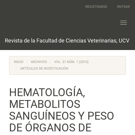
Navegación
REGISTRARSE
ENTRAR
principal
Contenido
principal
Toggl
Barra
navig
lateral
Revista de la Facultad de Ciencias Veterinarias, UCV
INICIO
ARCHIVOS
VOL. 51 NÚM. 1 (2010)
ARTÍCULOS DE INVESTIGACIÓN
HEMATOLOGÍA,
METABOLITOS
SANGUÍNEOS Y PESO
DE ÓRGANOS DE