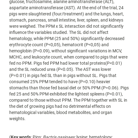
glucose, fructosamine, alanine aminotransferase (ALT),
aspartate aminotransferase (AST). At the end of the trial, 24
pigs were slaughtered (four/treatment) and the lungs, heart,
stomach, pancreas, small intestine, liver, spleen, and kidneys
were weighed. The PPM x SL interaction did not significantly
influence the variables studied. The SL did not affect
hematology, while PPM (25 and 50%) significantly decreased
erythrocyte count (P<0,05), hematocrit (P<0,05) and
hemoglobin (P=0.09), without significant variations in MCV,
MCHC, and leukocyte count, when compared to pigs that were
fed no PPM. Pigs fed PPM had lower total proteins(P<0.01)
and the SL reduced urea (P<0.05). The AST was lower
(P=0.01) in pigs fed SL than in pigs without SL. Pigs that
consumed 25% PPM tended to have (P=0.10) heavier
stomachs than those fed basal diet or 50% PPM (P=0.06). Pigs
fed 25 and 50% PPM exhibited the lightest spleens (P<0.01),
compared to those without PPM. The PPM together with SL in
the diet of growing pigs had no detrimental effects on
hematological variables, blood metabolites, and organ
weights.
(
Key words
: Pigs;
Bactris gasipaes;
lysine; hematology;