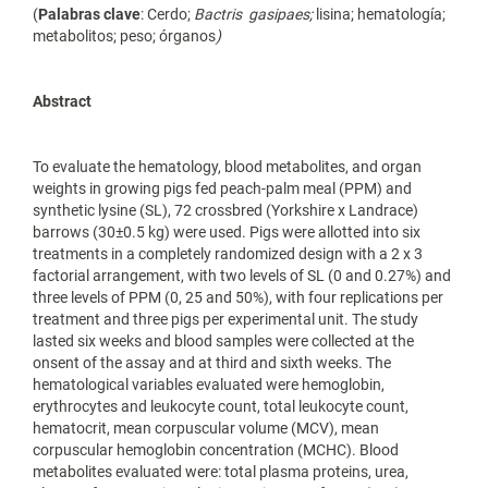
(
Palabras clave
: Cerdo;
Bactris gasipaes;
lisina; hematología;
metabolitos; peso; órganos
)
Abstract
To evaluate the hematology, blood metabolites, and organ
weights in growing pigs fed peach-palm meal (PPM) and
synthetic lysine (SL), 72 crossbred (Yorkshire x Landrace)
barrows (30±0.5 kg) were used. Pigs were allotted into six
treatments in a completely randomized design with a 2 x 3
factorial arrangement, with two levels of SL (0 and 0.27%) and
three levels of PPM (0, 25 and 50%), with four replications per
treatment and three pigs per experimental unit. The study
lasted six weeks and blood samples were collected at the
onsent of the assay and at third and sixth weeks. The
hematological variables evaluated were hemoglobin,
erythrocytes and leukocyte count, total leukocyte count,
hematocrit, mean corpuscular volume (MCV), mean
corpuscular hemoglobin concentration (MCHC). Blood
metabolites evaluated were: total plasma proteins, urea,