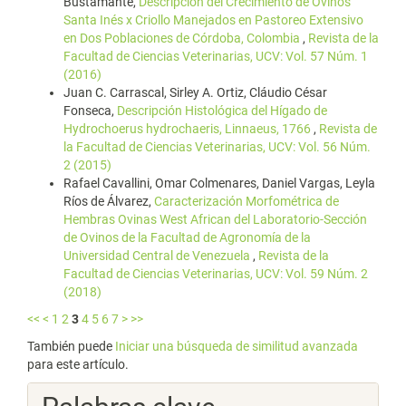
Bustamante,
Descripción del Crecimiento de Ovinos
Santa Inés x Criollo Manejados en Pastoreo Extensivo
en Dos Poblaciones de Córdoba, Colombia
,
Revista de la
Facultad de Ciencias Veterinarias, UCV: Vol. 57 Núm. 1
(2016)
Juan C. Carrascal, Sirley A. Ortiz, Cláudio César
Fonseca,
Descripción Histológica del Hígado de
Hydrochoerus hydrochaeris, Linnaeus, 1766
,
Revista de
la Facultad de Ciencias Veterinarias, UCV: Vol. 56 Núm.
2 (2015)
Rafael Cavallini, Omar Colmenares, Daniel Vargas, Leyla
Ríos de Álvarez,
Caracterización Morfométrica de
Hembras Ovinas West African del Laboratorio-Sección
de Ovinos de la Facultad de Agronomía de la
Universidad Central de Venezuela
,
Revista de la
Facultad de Ciencias Veterinarias, UCV: Vol. 59 Núm. 2
(2018)
<<
<
1
2
3
4
5
6
7
>
>>
También puede
Iniciar una búsqueda de similitud avanzada
para este artículo.