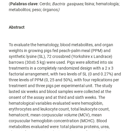
(
Palabras clave
: Cerdo;
Bactris gasipaes;
lisina; hematología;
metabolitos; peso; órganos
)
Abstract
To evaluate the hematology, blood metabolites, and organ
weights in growing pigs fed peach-palm meal (PPM) and
synthetic lysine (SL), 72 crossbred (Yorkshire x Landrace)
barrows (30±0.5 kg) were used. Pigs were allotted into six
treatments in a completely randomized design with a 2 x 3
factorial arrangement, with two levels of SL (0 and 0.27%) and
three levels of PPM (0, 25 and 50%), with four replications per
treatment and three pigs per experimental unit. The study
lasted six weeks and blood samples were collected at the
onsent of the assay and at third and sixth weeks. The
hematological variables evaluated were hemoglobin,
erythrocytes and leukocyte count, total leukocyte count,
hematocrit, mean corpuscular volume (MCV), mean
corpuscular hemoglobin concentration (MCHC). Blood
metabolites evaluated were: total plasma proteins, urea,