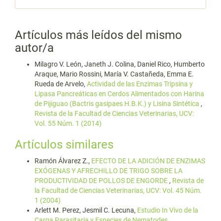
Artículos más leídos del mismo
autor/a
Milagro V. León, Janeth J. Colina, Daniel Rico, Humberto
Araque, Mario Rossini, María V. Castañeda, Emma E.
Rueda de Arvelo,
Actividad de las Enzimas Tripsina y
Lipasa Pancreáticas en Cerdos Alimentados con Harina
de Pijiguao (Bactris gasipaes H.B.K.) y Lisina Sintética
,
Revista de la Facultad de Ciencias Veterinarias, UCV:
Vol. 55 Núm. 1 (2014)
Artículos similares
Ramón Álvarez Z.,
EFECTO DE LA ADICIÓN DE ENZIMAS
EXÓGENAS Y AFRECHILLO DE TRIGO SOBRE LA
PRODUCTIVIDAD DE POLLOS DE ENGORDE
,
Revista de
la Facultad de Ciencias Veterinarias, UCV: Vol. 45 Núm.
1 (2004)
Arlett M. Perez, Jesmil C. Lecuna,
Estudio In Vivo de la
Carga Parasitaria y Especies de Nematodes