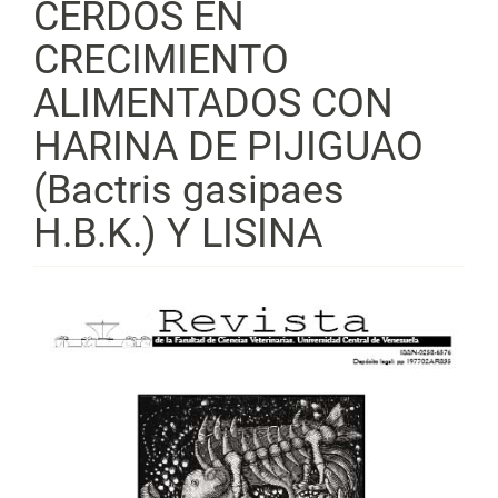
CERDOS EN
CRECIMIENTO
ALIMENTADOS CON
HARINA DE PIJIGUAO
(Bactris gasipaes
H.B.K.) Y LISINA
Barra
lateral
del
artículo