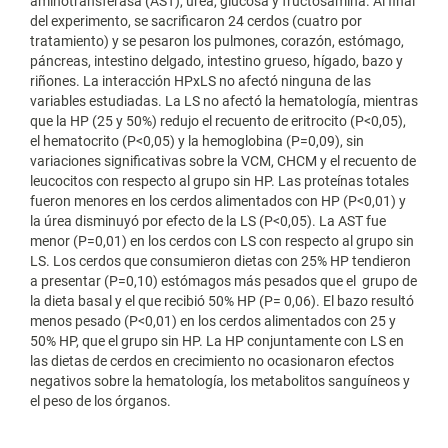
aminotransferasa (AST), úrea, glucosa y fructosamina. Al final
del experimento, se sacrificaron 24 cerdos (cuatro por
tratamiento) y se pesaron los pulmones, corazón, estómago,
páncreas, intestino delgado, intestino grueso, hígado, bazo y
riñones. La interacción HPxLS no afectó ninguna de las
variables estudiadas. La LS no afectó la hematología, mientras
que la HP (25 y 50%) redujo el recuento de eritrocito (P<0,05),
el hematocrito (P<0,05) y la hemoglobina (P=0,09), sin
variaciones significativas sobre la VCM, CHCM y el recuento de
leucocitos con respecto al grupo sin HP. Las proteínas totales
fueron menores en los cerdos alimentados con HP (P<0,01) y
la úrea disminuyó por efecto de la LS (P<0,05). La AST fue
menor (P=0,01) en los cerdos con LS con respecto al grupo sin
LS. Los cerdos que consumieron dietas con 25% HP tendieron
a presentar (P=0,10) estómagos más pesados que el grupo de
la dieta basal y el que recibió 50% HP (P= 0,06). El bazo resultó
menos pesado (P<0,01) en los cerdos alimentados con 25 y
50% HP, que el grupo sin HP. La HP conjuntamente con LS en
las dietas de cerdos en crecimiento no ocasionaron efectos
negativos sobre la hematología, los metabolitos sanguíneos y
el peso de los órganos.