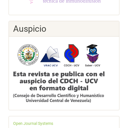
técnica de inmunodifusión
Auspicio
Desarrollado
Open Journal Systems