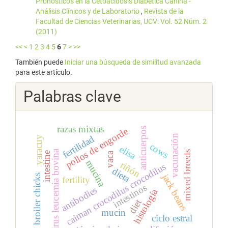
Pronósticos en la Cetoacidosis Diabética Canina -
Análisis Clínicos y de Laboratorio
,
Revista de la
Facultad de Ciencias Veterinarias, UCV: Vol. 52 Núm. 2
(2011)
<<
<
1
2
3
4
5
6
7
>
>>
También puede
Iniciar una búsqueda de similitud avanzada
para este artículo.
Palabras clave
razas mixtas
anticuerpos
pollos de engorde
vacunación
fertilidad
yaracuy
cows
elisa
virus leucemia bovina
mixed breeds
intestine
vaca
mucina
riñón
caiman crocodilus crocodilus
dieta
jack beans
broiler chicks
fertility
intestinos
antibodies
histología
diet
mucin
ciclo estral