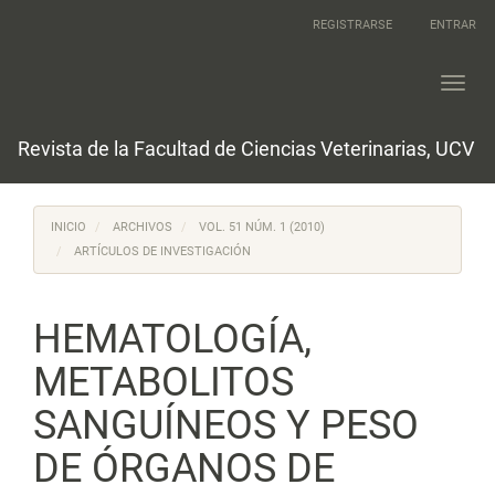
Navegación
REGISTRARSE
ENTRAR
principal
Contenido
principal
Toggl
Barra
navig
lateral
Revista de la Facultad de Ciencias Veterinarias, UCV
INICIO
ARCHIVOS
VOL. 51 NÚM. 1 (2010)
ARTÍCULOS DE INVESTIGACIÓN
HEMATOLOGÍA,
METABOLITOS
SANGUÍNEOS Y PESO
DE ÓRGANOS DE