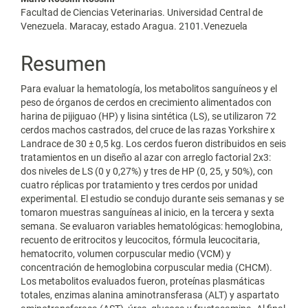
Facultad de Ciencias Veterinarias. Universidad Central de
Venezuela. Maracay, estado Aragua. 2101.Venezuela
Resumen
Para evaluar la hematología, los metabolitos sanguíneos y el
peso de órganos de cerdos en crecimiento alimentados con
harina de pijiguao (HP) y lisina sintética (LS), se utilizaron 72
cerdos machos castrados, del cruce de las razas Yorkshire x
Landrace de 30 ± 0,5 kg. Los cerdos fueron distribuidos en seis
tratamientos en un diseño al azar con arreglo factorial 2x3:
dos niveles de LS (0 y 0,27%) y tres de HP (0, 25, y 50%), con
cuatro réplicas por tratamiento y tres cerdos por unidad
experimental. El estudio se condujo durante seis semanas y se
tomaron muestras sanguíneas al inicio, en la tercera y sexta
semana. Se evaluaron variables hematológicas: hemoglobina,
recuento de eritrocitos y leucocitos, fórmula leucocitaria,
hematocrito, volumen corpuscular medio (VCM) y
concentración de hemoglobina corpuscular media (CHCM).
Los metabolitos evaluados fueron, proteínas plasmáticas
totales, enzimas alanina aminotransferasa (ALT) y aspartato