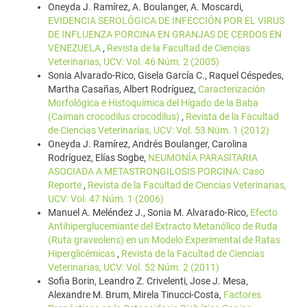
Oneyda J. Ramírez, A. Boulanger, A. Moscardi,
EVIDENCIA SEROLÓGICA DE INFECCIÓN POR EL VIRUS
DE INFLUENZA PORCINA EN GRANJAS DE CERDOS EN
VENEZUELA
,
Revista de la Facultad de Ciencias
Veterinarias, UCV: Vol. 46 Núm. 2 (2005)
Sonia Alvarado-Rico, Gisela García C., Raquel Céspedes,
Martha Casañas, Albert Rodríguez,
Caracterización
Morfológica e Histoquímica del Hígado de la Baba
(Caiman crocodilus crocodilus)
,
Revista de la Facultad
de Ciencias Veterinarias, UCV: Vol. 53 Núm. 1 (2012)
Oneyda J. Ramírez, Andrés Boulanger, Carolina
Rodríguez, Elías Sogbe,
NEUMONÍA PARASITARIA
ASOCIADA A METASTRONGILOSIS PORCINA: Caso
Reporte
,
Revista de la Facultad de Ciencias Veterinarias,
UCV: Vol. 47 Núm. 1 (2006)
Manuel A. Meléndez J., Sonia M. Alvarado-Rico,
Efecto
Antihiperglucemiante del Extracto Metanólico de Ruda
(Ruta graveolens) en un Modelo Experimental de Ratas
Hiperglicémicas
,
Revista de la Facultad de Ciencias
Veterinarias, UCV: Vol. 52 Núm. 2 (2011)
Sofia Borin, Leandro Z. Crivelenti, Jose J. Mesa,
Alexandre M. Brum, Mirela Tinucci-Costa,
Factores