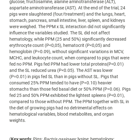
glucose, fructosamine, alanine aminotransferase (ALT),
aspartate aminotransferase (AST). At the end of the trial, 24
pigs were slaughtered (four/treatment) and the lungs, heart,
stomach, pancreas, small intestine, liver, spleen, and kidneys
were weighed. The PPM x SL interaction did not significantly
influence the variables studied. The SL did not affect
hematology, while PPM (25 and 50%) significantly decreased
erythrocyte count (P<0,05), hematocrit (P<0,05) and
hemoglobin (P=0.09), without significant variations in MCV,
MCHC, and leukocyte count, when compared to pigs that were
fed no PPM. Pigs fed PPM had lower total proteins(P<0.01)
and the SL reduced urea (P<0.05). The AST was lower
(P=0.01) in pigs fed SL than in pigs without SL. Pigs that
consumed 25% PPM tended to have (P=0.10) heavier
stomachs than those fed basal diet or 50% PPM (P=0.06). Pigs
fed 25 and 50% PPM exhibited the lightest spleens (P<0.01),
compared to those without PPM. The PPM together with SL in
the diet of growing pigs had no detrimental effects on
hematological variables, blood metabolites, and organ
weights.
(
Key words
: Pigs;
Bactris gasipaes;
lysine; hematology;