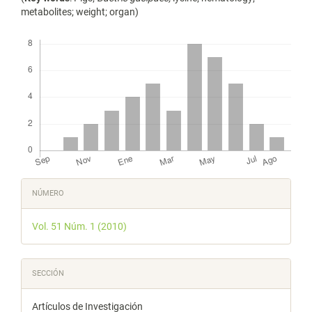
metabolites; weight; organ)
Descargas
Detalles
NÚMERO
del
Vol. 51 Núm. 1 (2010)
artículo
SECCIÓN
Artículos de Investigación