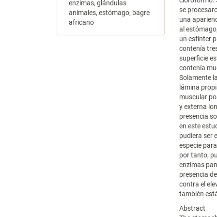
cloroformo. 
enzimas, glándulas
se procesaro
animales, estómago, bagre
una aparienc
africano
al estómago,
un esfínter 
contenía tres
superficie e
contenía muc
Solamente la
lámina propi
muscular pos
y externa lo
presencia so
en este estu
pudiera ser 
especie para
por tanto, p
enzimas panc
presencia d
contra el el
también está
Abstract