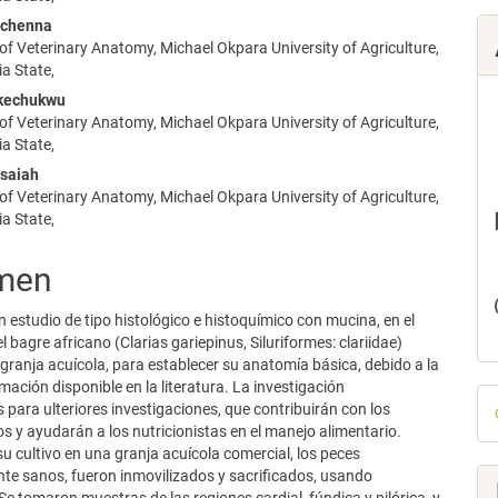
Uchenna
f Veterinary Anatomy, Michael Okpara University of Agriculture,
lo
a State,
kechukwu
f Veterinary Anatomy, Michael Okpara University of Agriculture,
a State,
Isaiah
f Veterinary Anatomy, Michael Okpara University of Agriculture,
a State,
men
n estudio de tipo histológico e histoquímico con mucina, en el
 bagre africano (Clarias gariepinus, Siluriformes: clariidae)
 granja acuícola, para establecer su anatomía básica, debido a la
mación disponible en la literatura. La investigación
D
 para ulteriores investigaciones, que contribuirán con los
p
os y ayudarán a los nutricionistas en el manejo alimentario.
u cultivo en una granja acuícola comercial, los peces
e sanos, fueron inmovilizados y sacrificados, usando