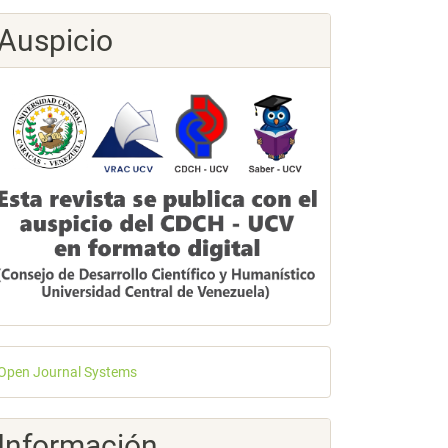
Auspicio
esarrollado
Open Journal Systems
or
Información