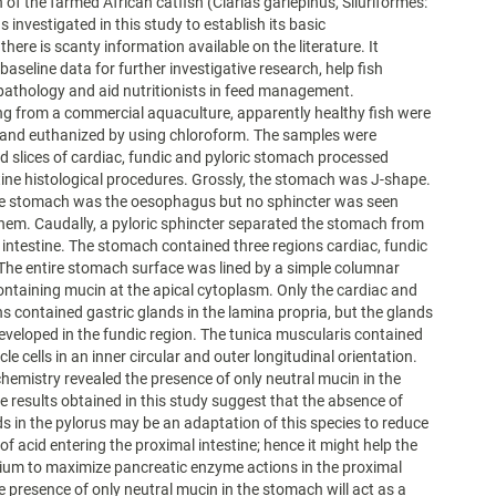
of the farmed African catfish (Clarias gariepinus, Siluriformes:
s investigated in this study to establish its basic
here is scanty information available on the literature. It
aseline data for further investigative research, help fish
n pathology and aid nutritionists in feed management.
ng from a commercial aquaculture, apparently healthy fish were
 and euthanized by using chloroform. The samples were
d slices of cardiac, fundic and pyloric stomach processed
ine histological procedures. Grossly, the stomach was J-shape.
the stomach was the oesophagus but no sphincter was seen
hem. Caudally, a pyloric sphincter separated the stomach from
 intestine. The stomach contained three regions cardiac, fundic
 The entire stomach surface was lined by a simple columnar
ontaining mucin at the apical cytoplasm. Only the cardiac and
ns contained gastric glands in the lamina propria, but the glands
veloped in the fundic region. The tunica muscularis contained
e cells in an inner circular and outer longitudinal orientation.
hemistry revealed the presence of only neutral mucin in the
 results obtained in this study suggest that the absence of
ds in the pylorus may be an adaptation of this species to reduce
of acid entering the proximal intestine; hence it might help the
ium to maximize pancreatic enzyme actions in the proximal
he presence of only neutral mucin in the stomach will act as a