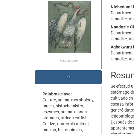
del
del
Nlebedum 
Department o
artículo
artícu
Umudike, Abi
Nnadozie O
Department o
Umudike, Abi
Agbakwuru 
Department o
Umudike, Abi
Resu
PDF
Se efectuó u
estómago del
Palabras clave:
cultivado en
Culture, animal morphology,
escasa infor
mucin, histochemistry,
generó datos
enzymes, animal glands,
ictiopatólog
stomach, african catfish,
Después de s
Cultivo, anatomía animal,
aparentement
mucina, histoquímica,