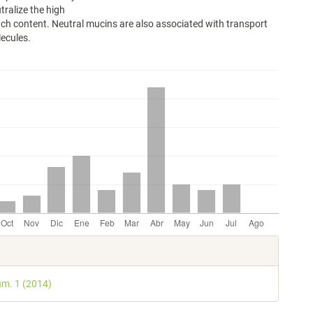
tralize the high
ch content. Neutral mucins are also associated with transport
ecules.
les
úm. 1 (2014)
lo