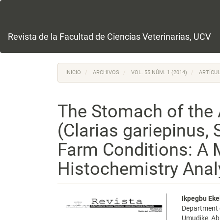
Navegación
principal
Contenido
principal
Revista de la Facultad de Ciencias Veterinarias, UCV
Barra
lateral
INICIO
ARCHIVOS
VOL. 55 NÚM. 1 (2014)
ARTÍCUL
The Stomach of the A
(Clarias gariepinus, 
Farm Conditions: A 
Histochemistry Anal
Barra
Conte
Ikpegbu Eke
Department o
lateral
princi
Umudike, Abi