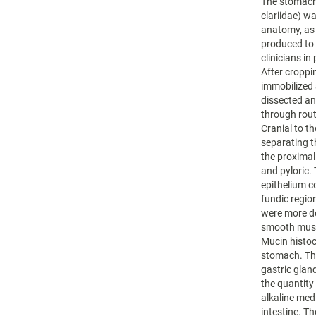
The stomach 
clariidae) wa
anatomy, as t
produced to b
clinicians i
After croppi
immobilized
dissected an
through rout
Cranial to 
separating t
the proximal
and pyloric.
epithelium c
fundic regio
were more de
smooth muscl
Mucin histoc
stomach. The
gastric glan
the quantity 
alkaline med
intestine. T