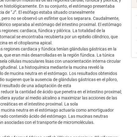
Se tomaron muestras de las regiones cardial, fúndica y pilórica, y
n histológicamente. En su conjunto, el estómago presentaba
ia de “J”. El esófago estaba situado cranealmente
 pero no se observó un esfínter que los separara. Caudalmente,
pilórico separaba al estómago del intestino proximal. El estómago
 regiones: cardiaca, fúndica y pilórica. La totalidad de la
stomacal se encontraba recubierta por un epitelio cilíndrico, que
ina en el citoplasma apical.
s regiones cardiaca y fúndica tenían glándulas gástricas en la
a, que eran más desarrolladas en la región fúndica. La túnica
eía células musculares lisas con unaorientación interna circular
ngitudinal. La histoquímica mediante la mucina reveló la
lo de mucina neutra en el estómago. Los resultados obtenidos
dio sugieren que la ausencia de glándulas gástricas en el píloro,
el resultado de una adaptación de esta
 reducir la cantidad de ácido que penetra en el intestino proximal;
udiera ayudar al medio alcalino a maximizar las acciones de las
reáticas en el intestino proximal. La sola
e mucina neutra en el estómago actuaría como amortiguador
evado contenido ácido del estómago. Las mucinas neutras
n asociadas con el transporte de micromoléculas.