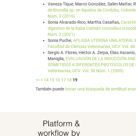
Vaneza Tique, Marco González, Salim Mattar, R
de Brucella sp. en équidos de Córdoba, Colomb
Núm. 2 (2016)
Sonia Alvarado-Rico, Martha Casañas,
Caracter
digestivo de la Baba Caimán crocodilus crocod
Núm. 2 (2021)
Sonia Puche,
APLASIA UTERINA UNILATERAL
Facultad de Ciencias Veterinarias, UCV: Vol. 4
Sergio A. Flores, Héctor A. Zerpa, Elias Ascanio
Maniglia,
EVALUACIÓN DE LA INDUCCIÓN AN
SOMETIDOS A DIFERENTES PROTOCOLOS DE
Veterinarias, UCV: Vol. 50 Núm. 1 (2009)
<<
<
14
15
16
17
18
19
También puede
Iniciar una búsqueda de similitud av