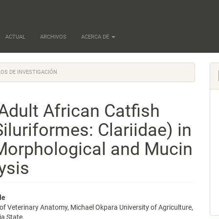
ACTUAL
ARCHIVOS
ACERCA DE
OS DE INVESTIGACIÓN
dult African Catfish
Siluriformes: Clariidae) in
Morphological and Mucin
ysis
nido
le
f Veterinary Anatomy, Michael Okpara University of Agriculture,
pal
a State,