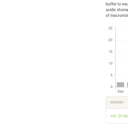
buffer to neu
acidic stoma
of macromol
Descargas
Detal
NÚMERO
del
Vol. 55 N
artícu