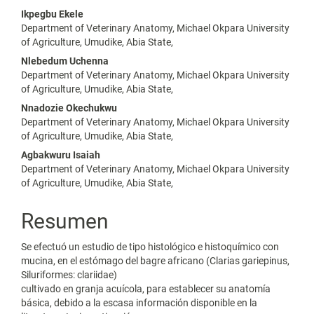
Contenido
Ikpegbu Ekele
Department of Veterinary Anatomy, Michael Okpara University
principal
of Agriculture, Umudike, Abia State,
del
Nlebedum Uchenna
Department of Veterinary Anatomy, Michael Okpara University
artículo
of Agriculture, Umudike, Abia State,
Nnadozie Okechukwu
Department of Veterinary Anatomy, Michael Okpara University
of Agriculture, Umudike, Abia State,
Agbakwuru Isaiah
Department of Veterinary Anatomy, Michael Okpara University
of Agriculture, Umudike, Abia State,
Resumen
Se efectuó un estudio de tipo histológico e histoquímico con
mucina, en el estómago del bagre africano (Clarias gariepinus,
Siluriformes: clariidae)
cultivado en granja acuícola, para establecer su anatomía
básica, debido a la escasa información disponible en la