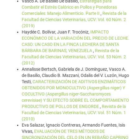
Vasco A. De Basilio De Basilio,
Estrategias para
Combatir el Estrés Calórico en Pollos y Ponedoras
Comerciales: Manejo Alimenticio. Parte II
,
Revista de la
Facultad de Ciencias Veterinarias, UCV: Vol. 60 Núm. 2
(2019)
Haydée C. Bolívar, Juan F. Trocóniz,
IMPACTO
ECONÓMICO DE LA VARIACIÓN DEL PRECIO DE LECHE.
CASO: UN CASO EN LA FINCA LECHERA DE SANTA
BÁRBARA DE BARINAS, VENEZUELA
,
Revista de la
Facultad de Ciencias Veterinarias, UCV: Vol. 53 Núm. 2
(2012)
Annalisse Bertsch, Gabriela de J. Domínguez, Vasco A.
de Basilio, Claudio B. Mazzani, Odalis del V. Luzón, Hugo
Testi,
CARACTERIZACIÓN DE ADITIVOS ENZIMÁTICOS
OBTENIDOS POR MONOCULTIVO (Aspergillus niger) Y
COCULTIVO (Aspergillus niger-Saccharomyces
cerevisiae) Y SU EFECTO SOBRE EL COMPORTAMIENTO
PRODUCTIVO DE POLLOS DE ENGORDE
,
Revista de la
Facultad de Ciencias Veterinarias, UCV: Vol. 51 Núm. 1
(2010)
Eva Salazar, Ignacio Contreras, Armando Fuentes, Isis
Vivas,
EVALUACIÓN DE TRES MÉTODOS DE
SINCRONIZACIÓN DEL CELO EN UN REBAÑO CAPRINO