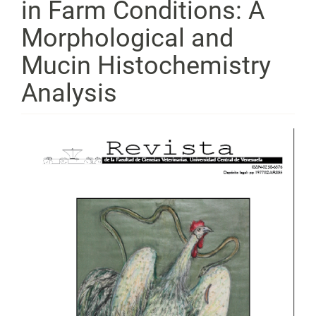
in Farm Conditions: A
Morphological and
Mucin Histochemistry
Analysis
Barra
lateral
del
artículo