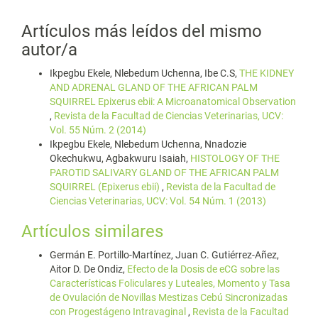
Artículos más leídos del mismo
autor/a
Ikpegbu Ekele, Nlebedum Uchenna, Ibe C.S,
THE KIDNEY
AND ADRENAL GLAND OF THE AFRICAN PALM
SQUIRREL Epixerus ebii: A Microanatomical Observation
,
Revista de la Facultad de Ciencias Veterinarias, UCV:
Vol. 55 Núm. 2 (2014)
Ikpegbu Ekele, Nlebedum Uchenna, Nnadozie
Okechukwu, Agbakwuru Isaiah,
HISTOLOGY OF THE
PAROTID SALIVARY GLAND OF THE AFRICAN PALM
SQUIRREL (Epixerus ebii)
,
Revista de la Facultad de
Ciencias Veterinarias, UCV: Vol. 54 Núm. 1 (2013)
Artículos similares
Germán E. Portillo-Martínez, Juan C. Gutiérrez-Añez,
Aitor D. De Ondiz,
Efecto de la Dosis de eCG sobre las
Características Foliculares y Luteales, Momento y Tasa
de Ovulación de Novillas Mestizas Cebú Sincronizadas
con Progestágeno Intravaginal
,
Revista de la Facultad