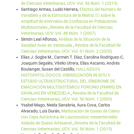
de Ciencias Veterinarias, UCV: Vol. 56 Núm. 1 (2015)
Santiago Armas, Lusbi Herrera,
Efectos del Número de
Variables y de la Estructura de la Matriz  sobre la
Amplitud de Intervalos de Confianza en Poblaciones
Multinormales
,
Revista de la Facultad de Ciencias
Veterinarias, UCV: Vol. 48 Núm. 1 (2007)
Simón Leal Alfonzo,
Análisis de la Situación de la
Sanidad Aviar en Venezuela
,
Revista de la Facultad de
Ciencias Veterinarias, UCV: Vol. 61 Núm. 2 (2020)
Elías J. Sogbe M., Carmen T. Díaz, Carolina Rodríguez-C,
Joaquim Segalés, Vitelio Utrera, Elías Ascanio, Andrés
Boulanger, Susan del Castillo,
HALLAZGOS
HISTOPATOLÓGICOS, HIBRIDIZACIÓN IN SITU Y
ESTUDIO ULTRAESTRUCTURAL DEL SÍNDROME DE
EMACIACIÓN MULTISISTÉMICO PORCINO (PMWS) EN
GRANJAS EN VENEZUELA
,
Revista de la Facultad de
Ciencias Veterinarias, UCV: Vol. 50 Núm. 1 (2009)
Ysabel Mago, Neida Sanabria, Aura Cova, Carlos
Alvarado, Luis Durán,
Maduración de Queso de Cabra
con Cepa Autóctona de Leuconostoc mesenteroides
Aislada de Queso Artesanal
,
Revista de la Facultad de
Ciencias Veterinarias, UCV: Vol. 56 Núm. 1 (2015)