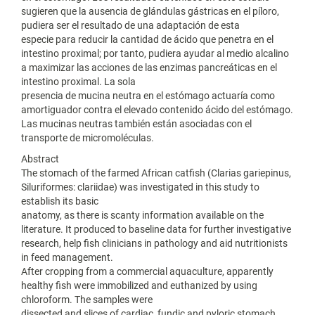
sugieren que la ausencia de glándulas gástricas en el píloro,
pudiera ser el resultado de una adaptación de esta
especie para reducir la cantidad de ácido que penetra en el
intestino proximal; por tanto, pudiera ayudar al medio alcalino
a maximizar las acciones de las enzimas pancreáticas en el
intestino proximal. La sola
presencia de mucina neutra en el estómago actuaría como
amortiguador contra el elevado contenido ácido del estómago.
Las mucinas neutras también están asociadas con el
transporte de micromoléculas.
Abstract
The stomach of the farmed African catfish (Clarias gariepinus,
Siluriformes: clariidae) was investigated in this study to
establish its basic
anatomy, as there is scanty information available on the
literature. It produced to baseline data for further investigative
research, help fish clinicians in pathology and aid nutritionists
in feed management.
After cropping from a commercial aquaculture, apparently
healthy fish were immobilized and euthanized by using
chloroform. The samples were
dissected and slices of cardiac, fundic and pyloric stomach