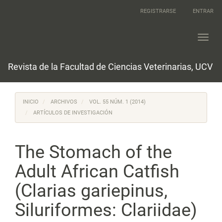
Navegación
REGISTRARSE
ENTRAR
principal
Contenido
principal
Toggl
Barra
navig
lateral
Revista de la Facultad de Ciencias Veterinarias, UCV
INICIO
ARCHIVOS
VOL. 55 NÚM. 1 (2014)
ARTÍCULOS DE INVESTIGACIÓN
The Stomach of the
Adult African Catfish
(Clarias gariepinus,
Siluriformes: Clariidae)