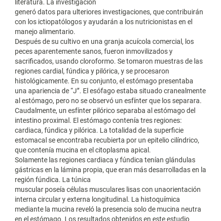
literatura. La investigación
generó datos para ulteriores investigaciones, que contribuirán
con los ictiopatólogos y ayudarán a los nutricionistas en el
manejo alimentario.
Después de su cultivo en una granja acuícola comercial, los
peces aparentemente sanos, fueron inmovilizados y
sacrificados, usando cloroformo. Se tomaron muestras de las
regiones cardial, fúndica y pilórica, y se procesaron
histológicamente. En su conjunto, el estómago presentaba
una apariencia de “J”. El esófago estaba situado cranealmente
al estómago, pero no se observó un esfínter que los separara.
Caudalmente, un esfínter pilórico separaba al estómago del
intestino proximal. El estómago contenía tres regiones:
cardiaca, fúndica y pilórica. La totalidad de la superficie
estomacal se encontraba recubierta por un epitelio cilíndrico,
que contenía mucina en el citoplasma apical.
Solamente las regiones cardiaca y fúndica tenían glándulas
gástricas en la lámina propia, que eran más desarrolladas en la
región fúndica. La túnica
muscular poseía células musculares lisas con unaorientación
interna circular y externa longitudinal. La histoquímica
mediante la mucina reveló la presencia solo de mucina neutra
en el estómago. Los resultados obtenidos en este estudio