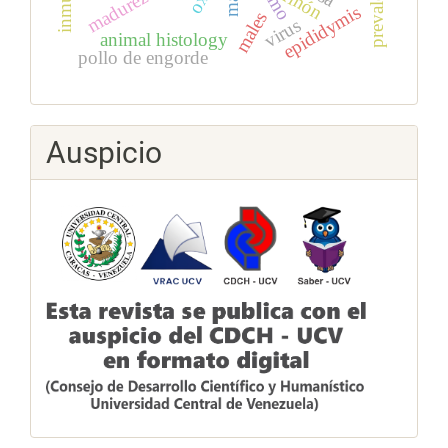
prevalencia
riñón
epididymis
males
virus
animal histology
pollo de engorde
Auspicio