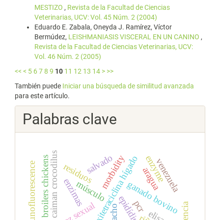
MESTIZO
,
Revista de la Facultad de Ciencias
Veterinarias, UCV: Vol. 45 Núm. 2 (2004)
Eduardo E. Zabala, Oneyda J. Ramírez, Víctor
Bermúdez,
LEISHMANIASIS VISCERAL EN UN CANINO
,
Revista de la Facultad de Ciencias Veterinarias, UCV:
Vol. 46 Núm. 2 (2005)
<<
<
5
6
7
8
9
10
11
12
13
14
>
>>
También puede
Iniciar una búsqueda de similitud avanzada
para este artículo.
Palabras clave
caiman crocodilus
salvado
morbidity
enzyme
oxitetraciclina hígado
broilers chickens
venezuela
inmunofluorescence
residuos
aragua
enzimas
músculo
ganado bovino
epidídimo
pcr
madurez sexual
macho
elisa