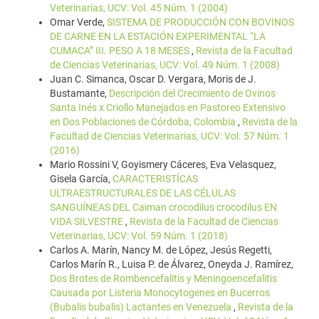
Veterinarias, UCV: Vol. 45 Núm. 1 (2004)
Omar Verde,
SISTEMA DE PRODUCCIÓN CON BOVINOS
DE CARNE EN LA ESTACIÓN EXPERIMENTAL “LA
CUMACA” III. PESO A 18 MESES
,
Revista de la Facultad
de Ciencias Veterinarias, UCV: Vol. 49 Núm. 1 (2008)
Juan C. Simanca, Oscar D. Vergara, Moris de J.
Bustamante,
Descripción del Crecimiento de Ovinos
Santa Inés x Criollo Manejados en Pastoreo Extensivo
en Dos Poblaciones de Córdoba, Colombia
,
Revista de la
Facultad de Ciencias Veterinarias, UCV: Vol. 57 Núm. 1
(2016)
Mario Rossini V, Goyismery Cáceres, Eva Velasquez,
Gisela García,
CARACTERISTÍCAS
ULTRAESTRUCTURALES DE LAS CÉLULAS
SANGUÍNEAS DEL Caiman crocodilus crocodilus EN
VIDA SILVESTRE
,
Revista de la Facultad de Ciencias
Veterinarias, UCV: Vol. 59 Núm. 1 (2018)
Carlos A. Marín, Nancy M. de López, Jesús Regetti,
Carlos Marín R., Luisa P. de Álvarez, Oneyda J. Ramírez,
Dos Brotes de Rombencefalitis y Meningoencefalitis
Causada por Listeria Monocytogenes en Bucerros
(Bubalis bubalis) Lactantes en Venezuela
,
Revista de la