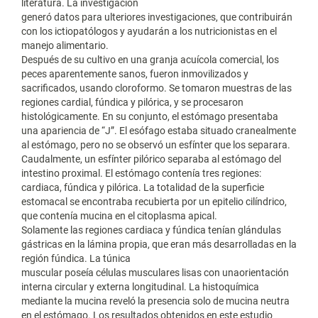
literatura. La investigación
generó datos para ulteriores investigaciones, que contribuirán
con los ictiopatólogos y ayudarán a los nutricionistas en el
manejo alimentario.
Después de su cultivo en una granja acuícola comercial, los
peces aparentemente sanos, fueron inmovilizados y
sacrificados, usando cloroformo. Se tomaron muestras de las
regiones cardial, fúndica y pilórica, y se procesaron
histológicamente. En su conjunto, el estómago presentaba
una apariencia de “J”. El esófago estaba situado cranealmente
al estómago, pero no se observó un esfínter que los separara.
Caudalmente, un esfínter pilórico separaba al estómago del
intestino proximal. El estómago contenía tres regiones:
cardiaca, fúndica y pilórica. La totalidad de la superficie
estomacal se encontraba recubierta por un epitelio cilíndrico,
que contenía mucina en el citoplasma apical.
Solamente las regiones cardiaca y fúndica tenían glándulas
gástricas en la lámina propia, que eran más desarrolladas en la
región fúndica. La túnica
muscular poseía células musculares lisas con unaorientación
interna circular y externa longitudinal. La histoquímica
mediante la mucina reveló la presencia solo de mucina neutra
en el estómago. Los resultados obtenidos en este estudio