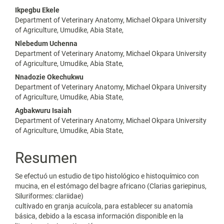
Contenido
Ikpegbu Ekele
Department of Veterinary Anatomy, Michael Okpara University
principal
of Agriculture, Umudike, Abia State,
del
Nlebedum Uchenna
Department of Veterinary Anatomy, Michael Okpara University
artículo
of Agriculture, Umudike, Abia State,
Nnadozie Okechukwu
Department of Veterinary Anatomy, Michael Okpara University
of Agriculture, Umudike, Abia State,
Agbakwuru Isaiah
Department of Veterinary Anatomy, Michael Okpara University
of Agriculture, Umudike, Abia State,
Resumen
Se efectuó un estudio de tipo histológico e histoquímico con
mucina, en el estómago del bagre africano (Clarias gariepinus,
Siluriformes: clariidae)
cultivado en granja acuícola, para establecer su anatomía
básica, debido a la escasa información disponible en la