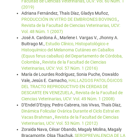
Facultad de Ciencias Veterinarias, UCV: Vol. 60 Núm. 1
(2019)
Adriana Fernández, Thaís Díaz, Gladys Muñoz,
PRODUCCIÓN IN VITRO DE EMBRIONES BOVINOS
,
Revista de la Facultad de Ciencias Veterinarias, UCV:
Vol. 48 Núm. 1 (2007)
José A. Cardona Á., Marlene I. Vargas V., Jhonny A.
Buitrago M.,
Estudio Clínico, Histopatológico e
Histoquímico del Melanoma Cutáneo en Caballos
(Equus ferus caballus) del Departamento de Córdoba,
Colombia
,
Revista de la Facultad de Ciencias
Veterinarias, UCV: Vol. 57 Núm. 1 (2016)
María de Lourdes Rodríguez, Sonia Puche, Oswaldo
Vale, Jesús E. Camacho,
HALLAZGOS PATOLÓGICOS
DEL TRACTO REPRODUCTIVO EN CERDAS DE
DESCARTE EN VENEZUELA
,
Revista de la Facultad de
Ciencias Veterinarias, UCV: Vol. 49 Núm. 1 (2008)
D’Endel D’Enjoy, Pedro Cabrera, Isis Vivas, Thaís Díaz,
Dinámica Folicular Ovárica Durante el Ciclo Estral en
Vacas Brahman
,
Revista de la Facultad de Ciencias
Veterinarias, UCV: Vol. 53 Núm. 1 (2012)
Zoraida Nava, César Obando, Magaly Molina, Magaly
Bracamonte, Olga Tkachuk,
SEROPREVALENCIA DE LA