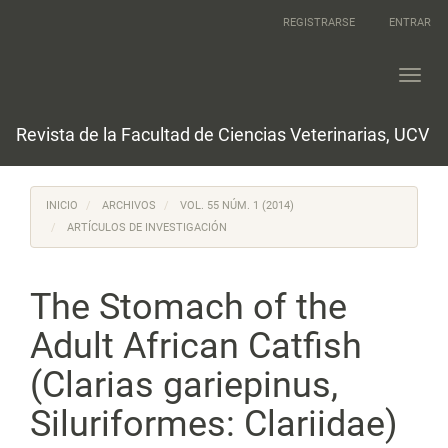
Navegación
REGISTRARSE
ENTRAR
principal
Contenido
principal
Toggl
Barra
navig
lateral
Revista de la Facultad de Ciencias Veterinarias, UCV
INICIO
ARCHIVOS
VOL. 55 NÚM. 1 (2014)
ARTÍCULOS DE INVESTIGACIÓN
The Stomach of the
Adult African Catfish
(Clarias gariepinus,
Siluriformes: Clariidae)