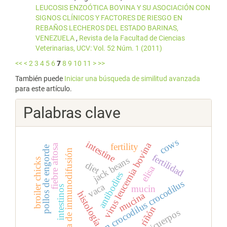
LEUCOSIS ENZOÓTICA BOVINA Y SU ASOCIACIÓN CON
SIGNOS CLÍNICOS Y FACTORES DE RIESGO EN
REBAÑOS LECHEROS DEL ESTADO BARINAS,
VENEZUELA
,
Revista de la Facultad de Ciencias
Veterinarias, UCV: Vol. 52 Núm. 1 (2011)
<<
<
2
3
4
5
6
7
8
9
10
11
>
>>
También puede
Iniciar una búsqueda de similitud avanzada
para este artículo.
Palabras clave
cows
intestine
virus leucemia bovina
fertility
fiebre aftosa
pollos de engorde
técnica de inmunodifusión
fertilidad
jack beans
broiler chicks
diet
elisa
antibodies
caiman crocodilus crocodilus
vaca
mucin
intestinos
histología
mucina
riñón
anticuerpos