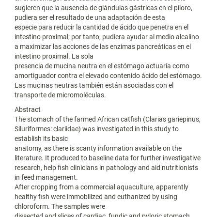
sugieren que la ausencia de glándulas gástricas en el píloro,
pudiera ser el resultado de una adaptación de esta
especie para reducir la cantidad de ácido que penetra en el
intestino proximal; por tanto, pudiera ayudar al medio alcalino
a maximizar las acciones de las enzimas pancreáticas en el
intestino proximal. La sola
presencia de mucina neutra en el estómago actuaría como
amortiguador contra el elevado contenido ácido del estómago.
Las mucinas neutras también están asociadas con el
transporte de micromoléculas.
Abstract
The stomach of the farmed African catfish (Clarias gariepinus,
Siluriformes: clariidae) was investigated in this study to
establish its basic
anatomy, as there is scanty information available on the
literature. It produced to baseline data for further investigative
research, help fish clinicians in pathology and aid nutritionists
in feed management.
After cropping from a commercial aquaculture, apparently
healthy fish were immobilized and euthanized by using
chloroform. The samples were
dissected and slices of cardiac, fundic and pyloric stomach