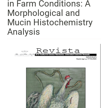
in Farm Conditions: A
Morphological and
Mucin Histochemistry
Analysis
Barra
lateral
del
artículo