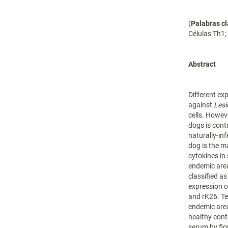
(
Palabras c
Células Th1;
Abstract
Different ex
against
Les
cells. Howeve
dogs is cont
naturally-in
dog is the m
cytokines in
endemic area
classified a
expression o
and rK26. Te
endemic are
healthy cont
serum by fl