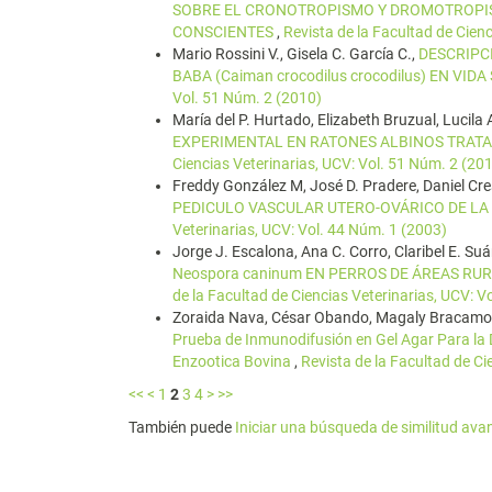
SOBRE EL CRONOTROPISMO Y DROMOTROPIS
CONSCIENTES
,
Revista de la Facultad de Cien
Mario Rossini V., Gisela C. García C.,
DESCRIPC
BABA (Caiman crocodilus crocodilus) EN VID
Vol. 51 Núm. 2 (2010)
María del P. Hurtado, Elizabeth Bruzual, Lucila 
EXPERIMENTAL EN RATONES ALBINOS TRAT
Ciencias Veterinarias, UCV: Vol. 51 Núm. 2 (20
Freddy González M, José D. Pradere, Daniel Cre
PEDICULO VASCULAR UTERO-OVÁRICO DE LA 
Veterinarias, UCV: Vol. 44 Núm. 1 (2003)
Jorge J. Escalona, Ana C. Corro, Claribel E. Suár
Neospora caninum EN PERROS DE ÁREAS RU
de la Facultad de Ciencias Veterinarias, UCV: V
Zoraida Nava, César Obando, Magaly Bracamon
Prueba de Inmunodifusión en Gel Agar Para la D
Enzootica Bovina
,
Revista de la Facultad de Ci
<<
<
1
2
3
4
>
>>
También puede
Iniciar una búsqueda de similitud av