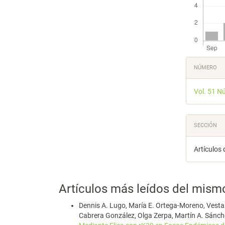
Detal
NÚMERO
del
Vol. 51 N
artícu
SECCIÓN
Artículos 
Artículos más leídos del mism
Dennis A. Lugo, María E. Ortega-Moreno, Vestali
Cabrera González, Olga Zerpa, Martín A. Sánch