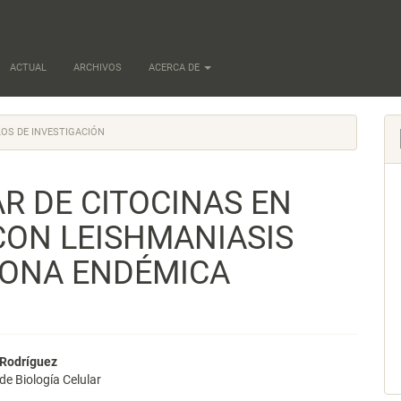
ACTUAL
ARCHIVOS
ACERCA DE
OS DE INVESTIGACIÓN
R DE CITOCINAS EN
CON LEISHMANIASIS
ZONA ENDÉMICA
nido
 Rodríguez
de Biología Celular
pal