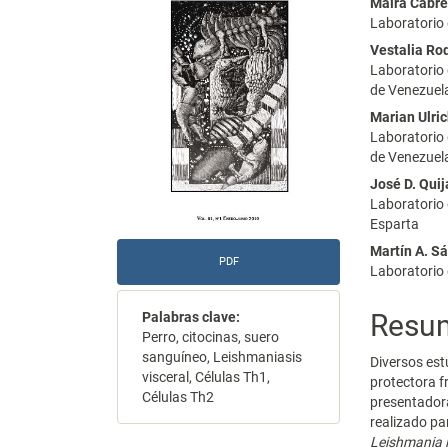
Maira Cabre
del
del
Laboratorio
Vestalia Ro
artículo
artícu
Laboratorio 
de Venezuela
Marian Ulri
Laboratorio 
de Venezuela
José D. Qui
Laboratorio 
Esparta
Martín A. S
PDF
Laboratorio 
Resu
Palabras clave:
Perro, citocinas, suero
sanguíneo, Leishmaniasis
Diversos es
visceral, Células Th1,
protectora f
Células Th2
presentadora
realizado pa
Leishmania 