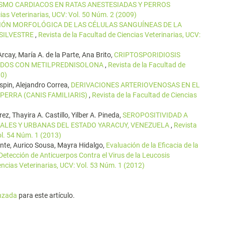
MO CARDIACOS EN RATAS ANESTESIADAS Y PERROS
cias Veterinarias, UCV: Vol. 50 Núm. 2 (2009)
IÓN MORFOLÓGICA DE LAS CÉLULAS SANGUÍNEAS DE LA
A SILVESTRE
,
Revista de la Facultad de Ciencias Veterinarias, UCV:
Arcay, María A. de la Parte, Ana Brito,
CRIPTOSPORIDIOSIS
ADOS CON METILPREDNISOLONA
,
Revista de la Facultad de
10)
spin, Alejandro Correa,
DERIVACIONES ARTERIOVENOSAS EN EL
PERRA (CANIS FAMILIARIS)
,
Revista de la Facultad de Ciencias
ez, Thayira A. Castillo, Yilber A. Pineda,
SEROPOSITIVIDAD A
RALES Y URBANAS DEL ESTADO YARACUY, VENEZUELA
,
Revista
ol. 54 Núm. 1 (2013)
te, Aurico Sousa, Mayra Hidalgo,
Evaluación de la Eficacia de la
etección de Anticuerpos Contra el Virus de la Leucosis
encias Veterinarias, UCV: Vol. 53 Núm. 1 (2012)
anzada
para este artículo.