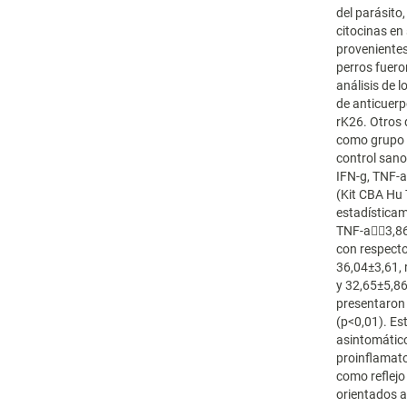
del parásito,
citocinas en
provenientes
perros fuero
análisis de l
de anticuerp
rK26. Otros 
como grupo 
control sano
IFN-g, TNF-a,
(Kit CBA Hu
estadísticam
TNF-a3,86±
con respecto
36,04±3,61, 
y 32,65±5,86
presentaron 
(p<0,01). Es
asintomático
proinflamato
como reflejo
orientados a