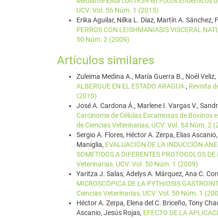
Mediante Elisa con rK39 en Focos Endémicos 
UCV: Vol. 56 Núm. 1 (2015)
Erika Aguilar, Nilka L. Díaz, Martín A. Sánchez, F
PERROS CON LEISHMANIASIS VISCERAL NA
50 Núm. 2 (2009)
Artículos similares
Zuleima Medina A., María Guerra B., Noél Veliz,
ALBERGUE EN EL ESTADO ARAGUA
,
Revista d
(2010)
José A. Cardona Á., Marlene I. Vargas V., Sand
Carcinoma de Células Escamosas de Bovinos e
de Ciencias Veterinarias, UCV: Vol. 54 Núm. 2 
Sergio A. Flores, Héctor A. Zerpa, Elias Ascanio
Maniglia,
EVALUACIÓN DE LA INDUCCIÓN AN
SOMETIDOS A DIFERENTES PROTOCOLOS DE
Veterinarias, UCV: Vol. 50 Núm. 1 (2009)
Yaritza J. Salas, Adelys A. Márquez, Ana C. Cor
MICROSCÓPICA DE LA PYTHIOSIS GASTROIN
Ciencias Veterinarias, UCV: Vol. 50 Núm. 1 (20
Héctor A. Zerpa, Elena del C. Briceño, Tony Ch
Ascanio, Jesús Rojas,
EFECTO DE LA APLICAC