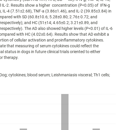
nd IL-2. Results show a higher concentration (P<0.05) of IFN-g
, IL-4 (7.51±2.68), TNF-a (3.86±1.46), and IL-2 (39.85±3.84) in
pared with SD (60.8±10.6; 5.28±0.80; 2.76± 0.72; and
respectively); and HC (51±14; 4.65±0.2; 3.21±0.89, and
respectively). The AD also showed higher levels (P<0.01) of IL-6
ompared with HC (4.02±0.64). Results show that AD exhibit a
rtion of cellular activation and proinflammatory cytokines.
cate that measuring of serum cytokines could reflect the
 status in dogs in future clinical trials oriented to either
or therapy.
 Dog; cytokines; blood serum; Leishmaniasis visceral; Th1 cells;