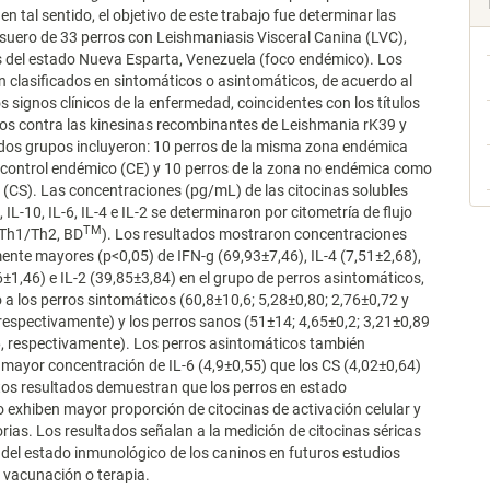
 en tal sentido, el objetivo de este trabajo fue determinar las
 suero de 33 perros con Leishmaniasis Visceral Canina (LVC),
 del estado Nueva Esparta, Venezuela (foco endémico). Los
n clasificados en sintomáticos o asintomáticos, de acuerdo al
os signos clínicos de la enfermedad, coincidentes con los títulos
os contra las kinesinas recombinantes de Leishmania rK39 y
dos grupos incluyeron: 10 perros de la misma zona endémica
control endémico (CE) y 10 perros de la zona no endémica como
 (CS). Las concentraciones (pg/mL) de las citocinas solubles
 IL-10, IL-6, IL-4 e IL-2 se determinaron por citometría de flujo
TM
 Th1/Th2, BD
). Los resultados mostraron concentraciones
ente mayores (p<0,05) de IFN-g (69,93±7,46), IL-4 (7,51±2,68),
1,46) e IL-2 (39,85±3,84) en el grupo de perros asintomáticos,
 a los perros sintomáticos (60,8±10,6; 5,28±0,80; 2,76±0,72 y
respectivamente) y los perros sanos (51±14; 4,65±0,2; 3,21±0,89
, respectivamente). Los perros asintomáticos también
mayor concentración de IL-6 (4,9±0,55) que los CS (4,02±0,64)
tos resultados demuestran que los perros en estado
 exhiben mayor proporción de citocinas de activación celular y
rias. Los resultados señalan a la medición de citocinas séricas
 del estado inmunológico de los caninos en futuros estudios
 vacunación o terapia.