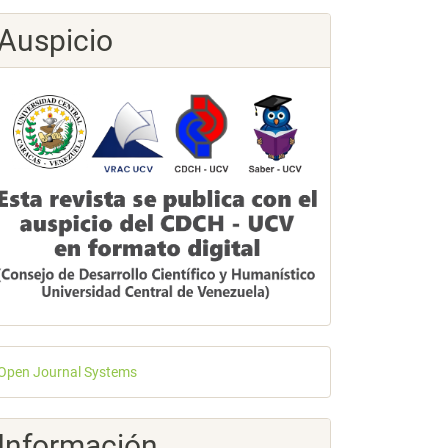
Auspicio
esarrollado
Open Journal Systems
or
Información