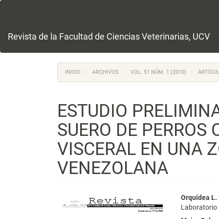
Navegación
principal
Contenido
principal
Revista de la Facultad de Ciencias Veterinarias, UCV
Barra
lateral
INICIO
ARCHIVOS
VOL. 51 NÚM. 1 (2010)
ARTÍCUL
ESTUDIO PRELIMINA
SUERO DE PERROS 
VISCERAL EN UNA 
VENEZOLANA
Barra
Conte
Orquídea L.
Laboratorio 
lateral
princi