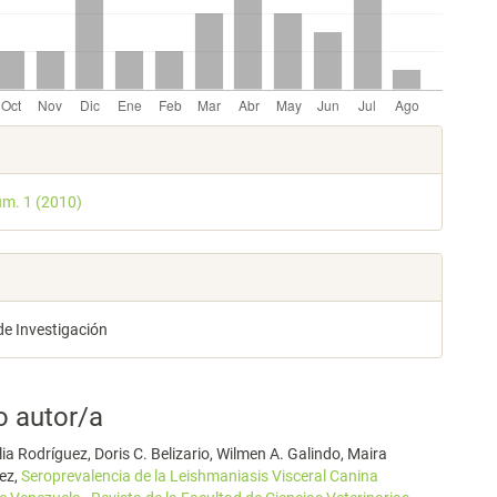
les
úm. 1 (2010)
lo
de Investigación
o autor/a
a Rodríguez, Doris C. Belizario, Wilmen A. Galindo, Maira
ez,
Seroprevalencia de la Leishmaniasis Visceral Canina