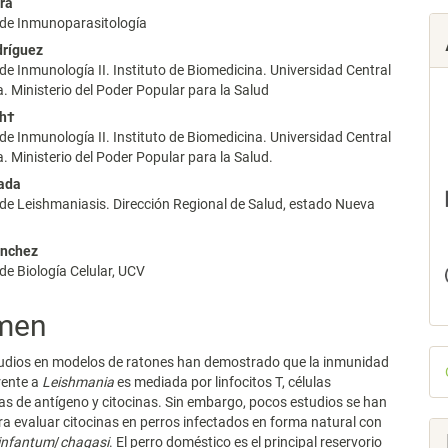
ra
 de Inmunoparasitología
dríguez
lo
de Inmunología II. Instituto de Biomedicina. Universidad Central
. Ministerio del Poder Popular para la Salud
ch†
de Inmunología II. Instituto de Biomedicina. Universidad Central
. Ministerio del Poder Popular para la Salud.
jada
de Leishmaniasis. Dirección Regional de Salud, estado Nueva
ánchez
de Biología Celular, UCV
men
D
tudios en modelos de ratones han demostrado que la inmunidad
rente a
Leishmania
es mediada por linfocitos T, células
p
s de antígeno y citocinas. Sin embargo, pocos estudios se han
ra evaluar citocinas en perros infectados en forma natural con
infantum
/
chagasi
. El perro doméstico es el principal reservorio