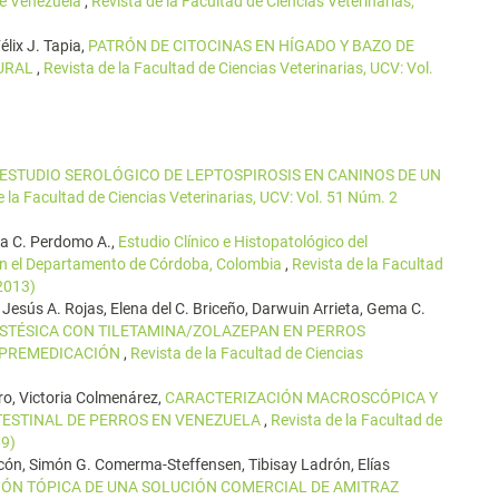
de Venezuela
,
Revista de la Facultad de Ciencias Veterinarias,
élix J. Tapia,
PATRÓN DE CITOCINAS EN HÍGADO Y BAZO DE
TURAL
,
Revista de la Facultad de Ciencias Veterinarias, UCV: Vol.
ESTUDIO SEROLÓGICO DE LEPTOSPIROSIS EN CANINOS DE UN
e la Facultad de Ciencias Veterinarias, UCV: Vol. 51 Núm. 2
ra C. Perdomo A.,
Estudio Clínico e Histopatológico del
n el Departamento de Córdoba, Colombia
,
Revista de la Facultad
(2013)
, Jesús A. Rojas, Elena del C. Briceño, Darwuin Arrieta, Gema C.
ESTÉSICA CON TILETAMINA/ZOLAZEPAN EN PERROS
 PREMEDICACIÓN
,
Revista de la Facultad de Ciencias
ro, Victoria Colmenárez,
CARACTERIZACIÓN MACROSCÓPICA Y
TESTINAL DE PERROS EN VENEZUELA
,
Revista de la Facultad de
09)
acón, Simón G. Comerma-Steffensen, Tibisay Ladrón, Elías
IÓN TÓPICA DE UNA SOLUCIÓN COMERCIAL DE AMITRAZ