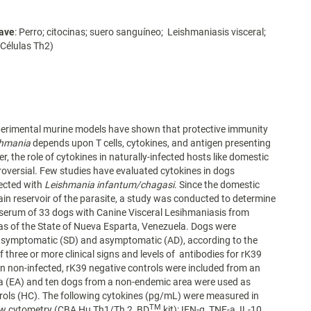
lave
: Perro; citocinas; suero sanguíneo; Leishmaniasis visceral;
 Células Th2)
perimental murine models have shown that protective immunity
ihmania
depends upon T cells, cytokines, and antigen presenting
r, the role of cytokines in naturally-infected hosts like domestic
roversial. Few studies have evaluated cytokines in dogs
fected with
Leishmania infantum/chagasi
. Since the domestic
ain reservoir of the parasite, a study was conducted to determine
 serum of 33 dogs with Canine Visceral Lesihmaniasis from
s of the State of Nueva Esparta, Venezuela. Dogs were
s symptomatic (SD) and asymptomatic (AD), according to the
f three or more clinical signs and levels of antibodies for rK39
n non-infected, rK39 negative controls were included from an
a (EA) and ten dogs from a non-endemic area were used as
rols (HC). The following cytokines (pg/mL) were measured in
TM
ow cytometry (CBA Hu Th1/Th 2, BD
kit): IFN-g, TNF-a, IL-10,