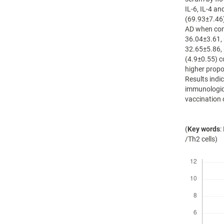
IL-6, IL-4 a
(69.93±7.46)
AD when com
36.04±3.61, 
32.65±5.86, 
(4.9±0.55) c
higher propo
Results indi
immunological
vaccination 
(
Key words
:
/Th2 cells)
Descargas