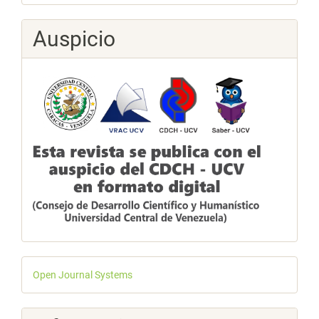
Auspicio
Desarrollado
Open Journal Systems
por