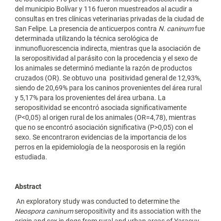
del municipio Bolívar y 116 fueron muestreados al acudir a
consultas en tres clínicas veterinarias privadas de la ciudad de
San Felipe. La presencia de anticuerpos contra
N. caninum
fue
determinada utilizando la técnica serológica de
inmunofluorescencia indirecta, mientras que la asociación de
la seropositividad al parásito con la procedencia y el sexo de
los animales se determinó mediante la razón de productos
cruzados (OR). Se obtuvo una positividad general de 12,93%,
siendo de 20,69% para los caninos provenientes del área rural
y 5,17% para los provenientes del área urbana. La
seropositividad se encontró asociada significativamente
(P<0,05) al origen rural de los animales (OR=4,78), mientras
que no se encontró asociación significativa (P>0,05) con el
sexo. Se encontraron evidencias de la importancia de los
perros en la epidemiología de la neosporosis en la región
estudiada.
Abstract
An exploratory study was conducted to determine the
Neospora caninum
seropositivity and its association with the
origin and sex in dogs from rural and urban areas of Yaracuy