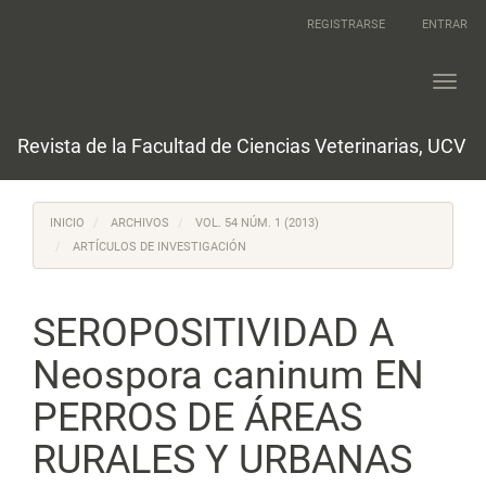
Navegación
REGISTRARSE
ENTRAR
principal
Contenido
principal
Toggl
Barra
navig
lateral
Revista de la Facultad de Ciencias Veterinarias, UCV
INICIO
ARCHIVOS
VOL. 54 NÚM. 1 (2013)
ARTÍCULOS DE INVESTIGACIÓN
SEROPOSITIVIDAD A
Neospora caninum EN
PERROS DE ÁREAS
RURALES Y URBANAS