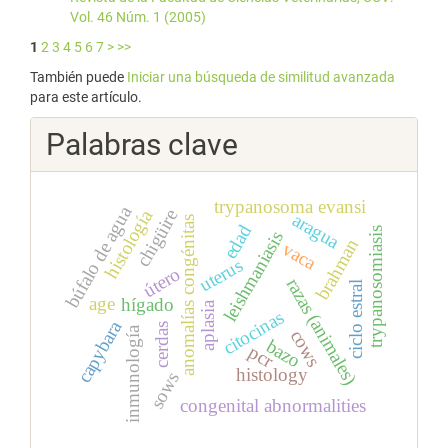
Vol. 46 Núm. 1 (2005)
1
2
3
4
5
6
7
>
>>
También puede
Iniciar una búsqueda de similitud avanzada
para este artículo.
Palabras clave
trypanosoma evansi
búfalo de agua
histología
chigüire
aragua
anomalías congénitas
edad
trypanosomiasis
leishmaniasis
brahman
vaca
uterus
útero
razas (animales)
ciclo estral
age
hígado
aplasia
citocinas
capybara
cerdas
inmunología
cows
bazo
pcr
histology
sows
congenital abnormalities