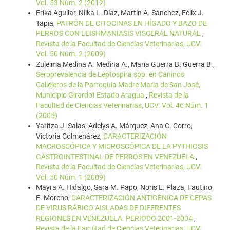
Vol. 53 Núm. 2 (2012)
Erika Aguilar, Nilka L. Díaz, Martín A. Sánchez, Félix J.
Tapia,
PATRÓN DE CITOCINAS EN HÍGADO Y BAZO DE
PERROS CON LEISHMANIASIS VISCERAL NATURAL
,
Revista de la Facultad de Ciencias Veterinarias, UCV:
Vol. 50 Núm. 2 (2009)
Zuleima Medina A. Medina A., Maria Guerra B. Guerra B.,
Seroprevalencia de Leptospira spp. en Caninos
Callejeros de la Parroquia Madre Maria de San José,
Municipio Girardot Estado Aragua
,
Revista de la
Facultad de Ciencias Veterinarias, UCV: Vol. 46 Núm. 1
(2005)
Yaritza J. Salas, Adelys A. Márquez, Ana C. Corro,
Victoria Colmenárez,
CARACTERIZACIÓN
MACROSCÓPICA Y MICROSCÓPICA DE LA PYTHIOSIS
GASTROINTESTINAL DE PERROS EN VENEZUELA
,
Revista de la Facultad de Ciencias Veterinarias, UCV:
Vol. 50 Núm. 1 (2009)
Mayra A. Hidalgo, Sara M. Papo, Noris E. Plaza, Fautino
E. Moreno,
CARACTERIZACIÓN ANTIGÉNICA DE CEPAS
DE VIRUS RÁBICO AISLADAS DE DIFERENTES
REGIONES EN VENEZUELA. PERIODO 2001-2004
,
Revista de la Facultad de Ciencias Veterinarias, UCV: