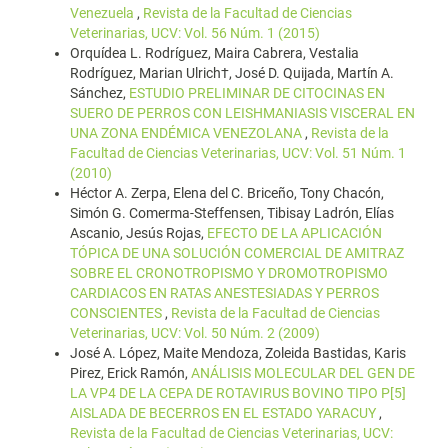
Venezuela
,
Revista de la Facultad de Ciencias
Veterinarias, UCV: Vol. 56 Núm. 1 (2015)
Orquídea L. Rodríguez, Maira Cabrera, Vestalia
Rodríguez, Marian Ulrich†, José D. Quijada, Martín A.
Sánchez,
ESTUDIO PRELIMINAR DE CITOCINAS EN
SUERO DE PERROS CON LEISHMANIASIS VISCERAL EN
UNA ZONA ENDÉMICA VENEZOLANA
,
Revista de la
Facultad de Ciencias Veterinarias, UCV: Vol. 51 Núm. 1
(2010)
Héctor A. Zerpa, Elena del C. Briceño, Tony Chacón,
Simón G. Comerma-Steffensen, Tibisay Ladrón, Elías
Ascanio, Jesús Rojas,
EFECTO DE LA APLICACIÓN
TÓPICA DE UNA SOLUCIÓN COMERCIAL DE AMITRAZ
SOBRE EL CRONOTROPISMO Y DROMOTROPISMO
CARDIACOS EN RATAS ANESTESIADAS Y PERROS
CONSCIENTES
,
Revista de la Facultad de Ciencias
Veterinarias, UCV: Vol. 50 Núm. 2 (2009)
José A. López, Maite Mendoza, Zoleida Bastidas, Karis
Pirez, Erick Ramón,
ANÁLISIS MOLECULAR DEL GEN DE
LA VP4 DE LA CEPA DE ROTAVIRUS BOVINO TIPO P[5]
AISLADA DE BECERROS EN EL ESTADO YARACUY
,
Revista de la Facultad de Ciencias Veterinarias, UCV: