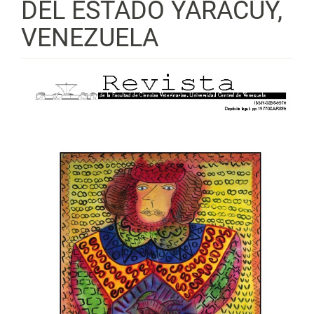
DEL ESTADO YARACUY,
VENEZUELA
Barra
lateral
del
artículo