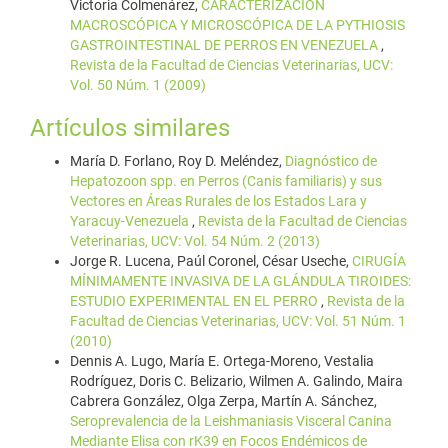
Victoria Colmenárez,
CARACTERIZACIÓN
MACROSCÓPICA Y MICROSCÓPICA DE LA PYTHIOSIS
GASTROINTESTINAL DE PERROS EN VENEZUELA
,
Revista de la Facultad de Ciencias Veterinarias, UCV:
Vol. 50 Núm. 1 (2009)
Artículos similares
María D. Forlano, Roy D. Meléndez,
Diagnóstico de
Hepatozoon spp. en Perros (Canis familiaris) y sus
Vectores en Áreas Rurales de los Estados Lara y
Yaracuy-Venezuela
,
Revista de la Facultad de Ciencias
Veterinarias, UCV: Vol. 54 Núm. 2 (2013)
Jorge R. Lucena, Paúl Coronel, César Useche,
CIRUGÍA
MÍNIMAMENTE INVASIVA DE LA GLÁNDULA TIROIDES:
ESTUDIO EXPERIMENTAL EN EL PERRO
,
Revista de la
Facultad de Ciencias Veterinarias, UCV: Vol. 51 Núm. 1
(2010)
Dennis A. Lugo, María E. Ortega-Moreno, Vestalia
Rodríguez, Doris C. Belizario, Wilmen A. Galindo, Maira
Cabrera González, Olga Zerpa, Martín A. Sánchez,
Seroprevalencia de la Leishmaniasis Visceral Canina
Mediante Elisa con rK39 en Focos Endémicos de