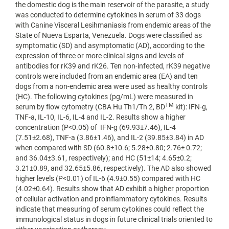
the domestic dog is the main reservoir of the parasite, a study
was conducted to determine cytokines in serum of 33 dogs
with Canine Visceral Lesihmaniasis from endemic areas of the
State of Nueva Esparta, Venezuela. Dogs were classified as
symptomatic (SD) and asymptomatic (AD), according to the
expression of three or more clinical signs and levels of
antibodies for rK39 and rK26. Ten non-infected, rK39 negative
controls were included from an endemic area (EA) and ten
dogs from a non-endemic area were used as healthy controls
(HC). The following cytokines (pg/mL) were measured in
TM
serum by flow cytometry (CBA Hu Th1/Th 2, BD
kit): IFN-g,
TNF-a, IL-10, IL-6, IL-4 and IL-2. Results show a higher
concentration (P<0.05) of IFN-g (69.93±7.46), IL-4
(7.51±2.68), TNF-a (3.86±1.46), and IL-2 (39.85±3.84) in AD
when compared with SD (60.8±10.6; 5.28±0.80; 2.76± 0.72;
and 36.04±3.61, respectively); and HC (51±14; 4.65±0.2;
3.21±0.89, and 32.65±5.86, respectively). The AD also showed
higher levels (P<0.01) of IL-6 (4.9±0.55) compared with HC
(4.02±0.64). Results show that AD exhibit a higher proportion
of cellular activation and proinflammatory cytokines. Results
indicate that measuring of serum cytokines could reflect the
immunological status in dogs in future clinical trials oriented to