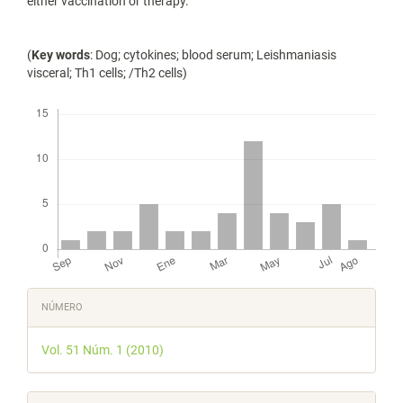
either vaccination or therapy.
(
Key words
: Dog; cytokines; blood serum; Leishmaniasis
visceral; Th1 cells; /Th2 cells)
Descargas
Detalles
NÚMERO
del
Vol. 51 Núm. 1 (2010)
artículo