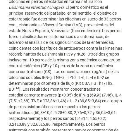
citocinas en perros infectados en forma natural con
Leishmania infantum
/
chagasi
. El perro doméstico es el
principal reservorio del parásito, en tal sentido, el objetivo de
este trabajo fue determinar las citocinas en suero de 33 perros
con Leishmaniasis Visceral Canina (LVC), provenientes del
estado Nueva Esparta, Venezuela (foco endémico). Los perros
fueron clasificados en sintomáticos o asintomáticos, de
acuerdo al análisis de los signos clínicos de la enfermedad,
coincidentes con los títulos de anticuerpos contra las kinesinas
recombinantes de Leishmania rK39 y rK26. Otros dos grupos
incluyeron: 10 perros de la misma zona endémica como grupo
control endémico (CE) y 10 perros de la zona no endémica
como control sano (CS). Las concentraciones (pg/mL) de las
citocinas solubles IFN-g, TNF-a, IL-10, IL-6, IL-4 e IL-2 se
determinaron por citometría de flujo (Kit CBA Hu Th1/Th2,
TM
BD
). Los resultados mostraron concentraciones
estadísticamente mayores (p<0,05) de IFN-g (69,93±7,46), IL-4
(7,51±2,68), TNF-a3,86±1,46) e IL-2 (39,85±3,84) en el grupo
de perros asintomáticos, con respecto a los perros
sintomáticos (60,8±10,6; 5,28±0,80; 2,76±0,72 y 36,04±3,61,
respectivamente) y los perros sanos (51±14; 4,65±0,2;
3,21±0,89 y 32,65±5,86, respectivamente). Los perros
asintomáticos también presentaron mayor concentración de