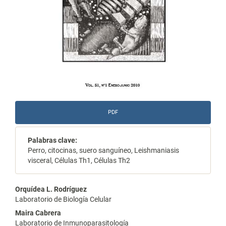
PDF
Palabras clave:
Perro, citocinas, suero sanguíneo, Leishmaniasis
visceral, Células Th1, Células Th2
Contenido
Orquídea L. Rodríguez
Laboratorio de Biología Celular
principal
Maira Cabrera
del
Laboratorio de Inmunoparasitología