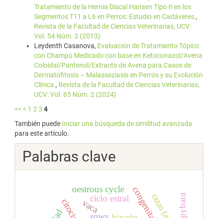
Tratamiento de la Hernia Discal Hansen Tipo II en los
Segmentos T11 a L6 en Perros: Estudio en Cadáveres
,
Revista de la Facultad de Ciencias Veterinarias, UCV:
Vol. 54 Núm. 2 (2013)
Leydenth Casanova,
Evaluación de Tratamiento Tópico
con Champú Medicado con base en Ketoconazol/Avena
Coloidal/Pantenol/Extracto de Avena para Casos de
Dermatofitosis – Malasseziasis en Perros y su Evolución
Clínica
,
Revista de la Facultad de Ciencias Veterinarias,
UCV: Vol. 65 Núm. 2 (2024)
<<
<
1
2
3
4
También puede
Iniciar una búsqueda de similitud avanzada
para este artículo.
Palabras clave
oestrous cycle
capybara
ciclo estral
citocinas
vaca
edad
sows
hígado