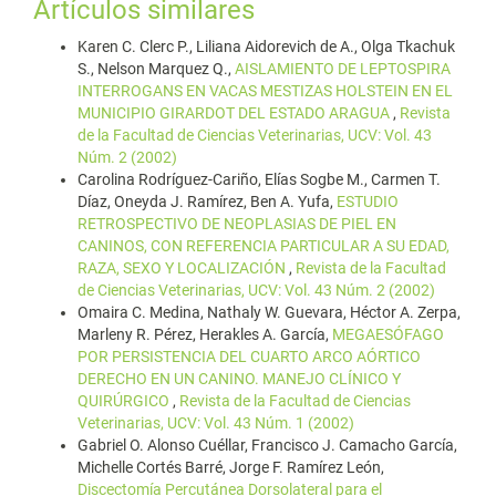
Artículos similares
Karen C. Clerc P., Liliana Aidorevich de A., Olga Tkachuk
S., Nelson Marquez Q.,
AISLAMIENTO DE LEPTOSPIRA
INTERROGANS EN VACAS MESTIZAS HOLSTEIN EN EL
MUNICIPIO GIRARDOT DEL ESTADO ARAGUA
,
Revista
de la Facultad de Ciencias Veterinarias, UCV: Vol. 43
Núm. 2 (2002)
Carolina Rodríguez-Cariño, Elías Sogbe M., Carmen T.
Díaz, Oneyda J. Ramírez, Ben A. Yufa,
ESTUDIO
RETROSPECTIVO DE NEOPLASIAS DE PIEL EN
CANINOS, CON REFERENCIA PARTICULAR A SU EDAD,
RAZA, SEXO Y LOCALIZACIÓN
,
Revista de la Facultad
de Ciencias Veterinarias, UCV: Vol. 43 Núm. 2 (2002)
Omaira C. Medina, Nathaly W. Guevara, Héctor A. Zerpa,
Marleny R. Pérez, Herakles A. García,
MEGAESÓFAGO
POR PERSISTENCIA DEL CUARTO ARCO AÓRTICO
DERECHO EN UN CANINO. MANEJO CLÍNICO Y
QUIRÚRGICO
,
Revista de la Facultad de Ciencias
Veterinarias, UCV: Vol. 43 Núm. 1 (2002)
Gabriel O. Alonso Cuéllar, Francisco J. Camacho García,
Michelle Cortés Barré, Jorge F. Ramírez León,
Discectomía Percutánea Dorsolateral para el