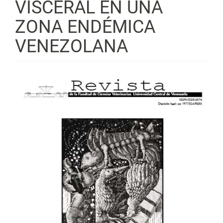
VISCERAL EN UNA
ZONA ENDÉMICA
VENEZOLANA
Barra
lateral
del
artículo