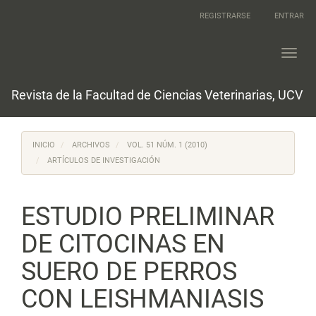
Navegación
REGISTRARSE
ENTRAR
principal
Contenido
principal
Toggl
Barra
navig
lateral
Revista de la Facultad de Ciencias Veterinarias, UCV
INICIO
ARCHIVOS
VOL. 51 NÚM. 1 (2010)
ARTÍCULOS DE INVESTIGACIÓN
ESTUDIO PRELIMINAR
DE CITOCINAS EN
SUERO DE PERROS
CON LEISHMANIASIS