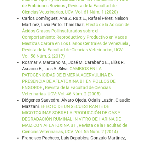
de Embriones Bovinos
,
Revista de la Facultad de
Ciencias Veterinarias, UCV: Vol. 61 Núm. 1 (2020)
Carlos Domínguez, Ana Z. Ruiz E., Rafael Pérez, Nelson
Martínez, Livia Pinto, Thais Díaz,
Efecto de la Adición de
Ácidos Grasos Poliinsaturados sobre el
Comportamiento Reproductivo y Productivo en Vacas
Mestizas Carora en Los Llanos Centrales de Venezuela
,
Revista de la Facultad de Ciencias Veterinarias, UCV:
Vol. 58 Núm. 2 (2017)
Rosmar V. Marcano M., José M. Carabaño E., Elías R.
Ascanio E., Luis A. Silva,
CAMBIOS EN LA
PATOGENICIDAD DE EIMERIA ACERVULINA EN
PRESENCIA DE AFLATOXINA B1 EN POLLOS DE
ENGORDE
,
Revista de la Facultad de Ciencias
Veterinarias, UCV: Vol. 46 Núm. 2 (2005)
Diógenes Saavedra, Álvaro Ojeda, Odalis Luzón, Claudio
Mazzani,
EFECTO DE UN SECUESTRANTE DE
MICOTOXINAS SOBRE LA PRODUCCIÓN DE GAS Y
DEGRADACIÓN RUMINAL IN VITRO DE HARINA DE
MAÍZ CON AFLATOXINA B1
,
Revista de la Facultad de
Ciencias Veterinarias, UCV: Vol. 55 Núm. 2 (2014)
Francisco Pacheco, Luis Depablos, Gonzalo Martínez,