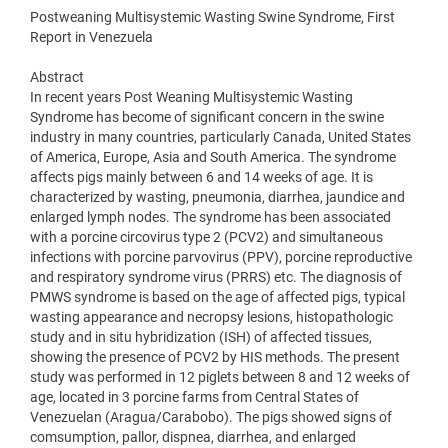
Postweaning Multisystemic Wasting Swine Syndrome, First
Report in Venezuela
Abstract
In recent years Post Weaning Multisystemic Wasting
Syndrome has become of significant concern in the swine
industry in many countries, particularly Canada, United States
of America, Europe, Asia and South America. The syndrome
affects pigs mainly between 6 and 14 weeks of age. It is
characterized by wasting, pneumonia, diarrhea, jaundice and
enlarged lymph nodes. The syndrome has been associated
with a porcine circovirus type 2 (PCV2) and simultaneous
infections with porcine parvovirus (PPV), porcine reproductive
and respiratory syndrome virus (PRRS) etc. The diagnosis of
PMWS syndrome is based on the age of affected pigs, typical
wasting appearance and necropsy lesions, histopathologic
study and in situ hybridization (ISH) of affected tissues,
showing the presence of PCV2 by HIS methods. The present
study was performed in 12 piglets between 8 and 12 weeks of
age, located in 3 porcine farms from Central States of
Venezuelan (Aragua/Carabobo). The pigs showed signs of
comsumption, pallor, dispnea, diarrhea, and enlarged