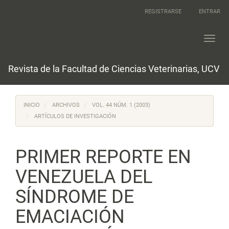
Navegación
REGISTRARSE
ENTRAR
principal
Contenido
principal
Toggl
Barra
navig
lateral
Revista de la Facultad de Ciencias Veterinarias, UCV
INICIO
ARCHIVOS
VOL. 44 NÚM. 1 (2003)
ARTÍCULOS DE INVESTIGACIÓN
PRIMER REPORTE EN
VENEZUELA DEL
SÍNDROME DE
EMACIACIÓN