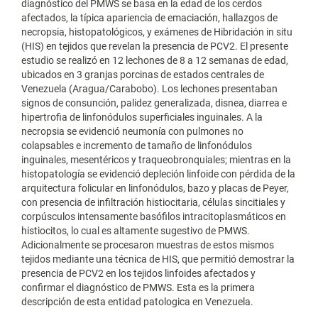
diagnóstico del PMWS se basa en la edad de los cerdos
afectados, la típica apariencia de emaciación, hallazgos de
necropsia, histopatológicos, y exámenes de Hibridación in situ
(HIS) en tejidos que revelan la presencia de PCV2. El presente
estudio se realizó en 12 lechones de 8 a 12 semanas de edad,
ubicados en 3 granjas porcinas de estados centrales de
Venezuela (Aragua/Carabobo). Los lechones presentaban
signos de consunción, palidez generalizada, disnea, diarrea e
hipertrofia de linfonódulos superficiales inguinales. A la
necropsia se evidenció neumonía con pulmones no
colapsables e incremento de tamaño de linfonódulos
inguinales, mesentéricos y traqueobronquiales; mientras en la
histopatología se evidenció depleción linfoide con pérdida de la
arquitectura folicular en linfonódulos, bazo y placas de Peyer,
con presencia de infiltración histiocitaria, células sincitiales y
corpúsculos intensamente basófilos intracitoplasmáticos en
histiocitos, lo cual es altamente sugestivo de PMWS.
Adicionalmente se procesaron muestras de estos mismos
tejidos mediante una técnica de HIS, que permitió demostrar la
presencia de PCV2 en los tejidos linfoides afectados y
confirmar el diagnóstico de PMWS. Esta es la primera
descripción de esta entidad patologica en Venezuela.