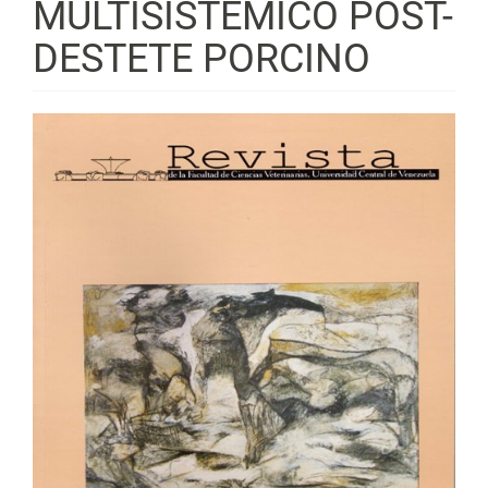
MULTISISTÉMICO POST-
DESTETE PORCINO
Barra
lateral
del
artículo