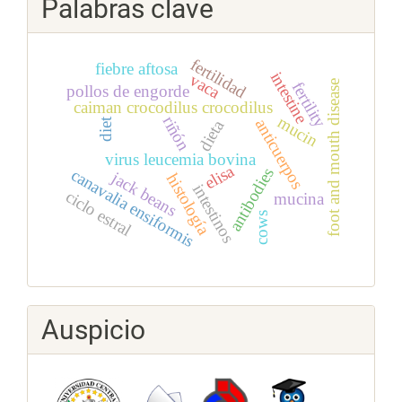
Palabras clave
fertilidad
fiebre aftosa
intestine
vaca
foot and mouth disease
fertility
pollos de engorde
caiman crocodilus crocodilus
mucin
riñón
anticuerpos
diet
dieta
virus leucemia bovina
elisa
antibodies
canavalia ensiformis
jack beans
histología
intestinos
ciclo estral
mucina
cows
Auspicio