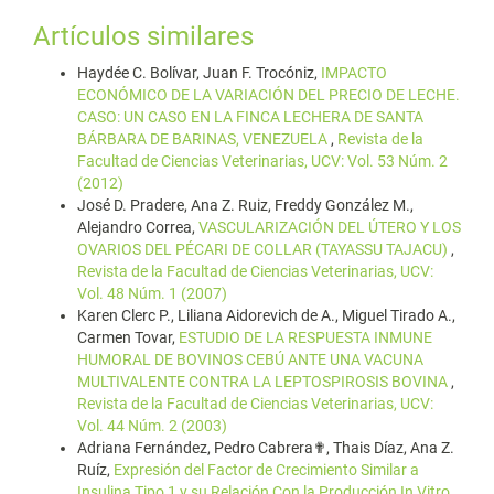
Artículos similares
Haydée C. Bolívar, Juan F. Trocóniz,
IMPACTO
ECONÓMICO DE LA VARIACIÓN DEL PRECIO DE LECHE.
CASO: UN CASO EN LA FINCA LECHERA DE SANTA
BÁRBARA DE BARINAS, VENEZUELA
,
Revista de la
Facultad de Ciencias Veterinarias, UCV: Vol. 53 Núm. 2
(2012)
José D. Pradere, Ana Z. Ruiz, Freddy González M.,
Alejandro Correa,
VASCULARIZACIÓN DEL ÚTERO Y LOS
OVARIOS DEL PÉCARI DE COLLAR (TAYASSU TAJACU)
,
Revista de la Facultad de Ciencias Veterinarias, UCV:
Vol. 48 Núm. 1 (2007)
Karen Clerc P., Liliana Aidorevich de A., Miguel Tirado A.,
Carmen Tovar,
ESTUDIO DE LA RESPUESTA INMUNE
HUMORAL DE BOVINOS CEBÚ ANTE UNA VACUNA
MULTIVALENTE CONTRA LA LEPTOSPIROSIS BOVINA
,
Revista de la Facultad de Ciencias Veterinarias, UCV:
Vol. 44 Núm. 2 (2003)
Adriana Fernández, Pedro Cabrera✟, Thais Díaz, Ana Z.
Ruíz,
Expresión del Factor de Crecimiento Similar a
Insulina Tipo 1 y su Relación Con la Producción In Vitro