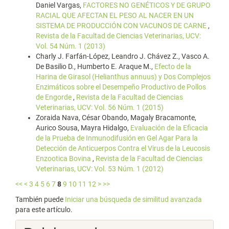
Daniel Vargas,
FACTORES NO GENÉTICOS Y DE GRUPO
RACIAL QUE AFECTAN EL PESO AL NACER EN UN
SISTEMA DE PRODUCCIÓN CON VACUNOS DE CARNE
,
Revista de la Facultad de Ciencias Veterinarias, UCV:
Vol. 54 Núm. 1 (2013)
Charly J. Farfán-López, Leandro J. Chávez Z., Vasco A.
De Basilio D., Humberto E. Araque M.,
Efecto de la
Harina de Girasol (Helianthus annuus) y Dos Complejos
Enzimáticos sobre el Desempeño Productivo de Pollos
de Engorde
,
Revista de la Facultad de Ciencias
Veterinarias, UCV: Vol. 56 Núm. 1 (2015)
Zoraida Nava, César Obando, Magaly Bracamonte,
Aurico Sousa, Mayra Hidalgo,
Evaluación de la Eficacia
de la Prueba de Inmunodifusión en Gel Agar Para la
Detección de Anticuerpos Contra el Virus de la Leucosis
Enzootica Bovina
,
Revista de la Facultad de Ciencias
Veterinarias, UCV: Vol. 53 Núm. 1 (2012)
<<
<
3
4
5
6
7
8
9
10
11
12
>
>>
También puede
Iniciar una búsqueda de similitud avanzada
para este artículo.