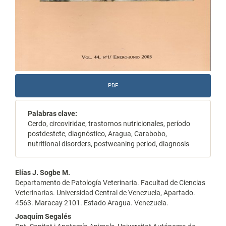
PDF
Palabras clave:
Cerdo, circoviridae, trastornos nutricionales, período
postdestete, diagnóstico, Aragua, Carabobo,
nutritional disorders, postweaning period, diagnosis
Contenido
Elías J. Sogbe M.
Departamento de Patología Veterinaria. Facultad de Ciencias
principal
Veterinarias. Universidad Central de Venezuela, Apartado.
4563. Maracay 2101. Estado Aragua. Venezuela.
del
Joaquím Segalés
artículo