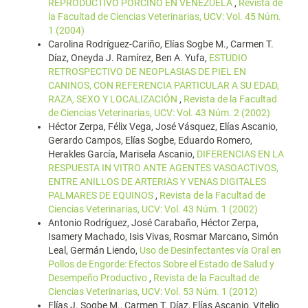
REPRODUCTIVO PORCINO EN VENEZUELA
,
Revista de
la Facultad de Ciencias Veterinarias, UCV: Vol. 45 Núm.
1 (2004)
Carolina Rodríguez-Cariño, Elías Sogbe M., Carmen T.
Díaz, Oneyda J. Ramírez, Ben A. Yufa,
ESTUDIO
RETROSPECTIVO DE NEOPLASIAS DE PIEL EN
CANINOS, CON REFERENCIA PARTICULAR A SU EDAD,
RAZA, SEXO Y LOCALIZACIÓN
,
Revista de la Facultad
de Ciencias Veterinarias, UCV: Vol. 43 Núm. 2 (2002)
Héctor Zerpa, Félix Vega, José Vásquez, Elías Ascanio,
Gerardo Campos, Elías Sogbe, Eduardo Romero,
Herakles García, Marisela Ascanio,
DIFERENCIAS EN LA
RESPUESTA IN VITRO ANTE AGENTES VASOACTIVOS,
ENTRE ANILLOS DE ARTERIAS Y VENAS DIGITALES
PALMARES DE EQUINOS
,
Revista de la Facultad de
Ciencias Veterinarias, UCV: Vol. 43 Núm. 1 (2002)
Antonio Rodríguez, José Carabaño, Héctor Zerpa,
Isamery Machado, Isis Vivas, Rosmar Marcano, Simón
Leal, Germán Liendo,
Uso de Desinfectantes vía Oral en
Pollos de Engorde: Efectos Sobre el Estado de Salud y
Desempeño Productivo
,
Revista de la Facultad de
Ciencias Veterinarias, UCV: Vol. 53 Núm. 1 (2012)
Elías J. Sogbe M., Carmen T. Díaz, Elías Ascanio, Vitelio