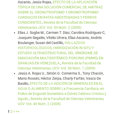
Ascanio, Jesús Rojas,
EFECTO DE LA APLICACIÓN
TÓPICA DE UNA SOLUCIÓN COMERCIAL DE AMITRAZ
SOBRE EL CRONOTROPISMO Y DROMOTROPISMO
CARDIACOS EN RATAS ANESTESIADAS Y PERROS
CONSCIENTES
,
Revista de la Facultad de Ciencias
Veterinarias, UCV: Vol. 50 Núm. 2 (2009)
Elías J. Sogbe M., Carmen T. Díaz, Carolina Rodríguez-C,
Joaquim Segalés, Vitelio Utrera, Elías Ascanio, Andrés
Boulanger, Susan del Castillo,
HALLAZGOS
HISTOPATOLÓGICOS, HIBRIDIZACIÓN IN SITU Y
ESTUDIO ULTRAESTRUCTURAL DEL SÍNDROME DE
EMACIACIÓN MULTISISTÉMICO PORCINO (PMWS) EN
GRANJAS EN VENEZUELA
,
Revista de la Facultad de
Ciencias Veterinarias, UCV: Vol. 50 Núm. 1 (2009)
Jesús A. Rojas U., Simón G. Comerma S., Tony Chacón,
Mario Rossini, Héctor Zerpa, Charly Farfán, Vasco De
Basilio,
EFECTO DE LA ADICIÓN DE MINERALES EN EL
AGUA O ALIMENTO SOBRE La Frecuencia Cardiaca, en
Pollos de Engorde Sometidos a Estrés Calórico Crónico y
Agudo
,
Revista de la Facultad de Ciencias Veterinarias,
UCV: Vol. 49 Núm. 2 (2008)
1
2
>
>>