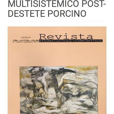
MULTISISTÉMICO POST-
DESTETE PORCINO
Barra
lateral
del
artículo