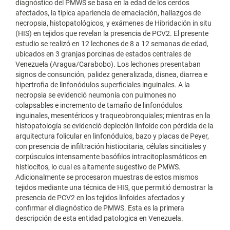
diagnóstico del PMWS se basa en la edad de los cerdos
afectados, la típica apariencia de emaciación, hallazgos de
necropsia, histopatológicos, y exámenes de Hibridación in situ
(HIS) en tejidos que revelan la presencia de PCV2. El presente
estudio se realizó en 12 lechones de 8 a 12 semanas de edad,
ubicados en 3 granjas porcinas de estados centrales de
Venezuela (Aragua/Carabobo). Los lechones presentaban
signos de consunción, palidez generalizada, disnea, diarrea e
hipertrofia de linfonódulos superficiales inguinales. A la
necropsia se evidenció neumonía con pulmones no
colapsables e incremento de tamaño de linfonódulos
inguinales, mesentéricos y traqueobronquiales; mientras en la
histopatología se evidenció depleción linfoide con pérdida de la
arquitectura folicular en linfonódulos, bazo y placas de Peyer,
con presencia de infiltración histiocitaria, células sincitiales y
corpúsculos intensamente basófilos intracitoplasmáticos en
histiocitos, lo cual es altamente sugestivo de PMWS.
Adicionalmente se procesaron muestras de estos mismos
tejidos mediante una técnica de HIS, que permitió demostrar la
presencia de PCV2 en los tejidos linfoides afectados y
confirmar el diagnóstico de PMWS. Esta es la primera
descripción de esta entidad patologica en Venezuela.