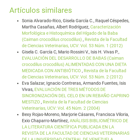
Artículos similares
Sonia Alvarado-Rico, Gisela García C., Raquel Céspedes,
Martha Casañas, Albert Rodríguez,
Caracterización
Morfológica e Histoquímica del Hígado de la Baba
(Caiman crocodilus crocodilus)
,
Revista de la Facultad
de Ciencias Veterinarias, UCV: Vol. 53 Núm. 1 (2012)
Gisela C. García C, Mario Rossini V., Isis H. Vivas P.,
EVALUACIÓN DEL DESARROLLO DE BABAS (Caiman
crocodilus crocodilus) ALIMENTADAS CON UNA DIETA
MEDICADA CON ANTIBIÓTICO
,
Revista de la Facultad
de Ciencias Veterinarias, UCV: Vol. 53 Núm. 2 (2012)
Eva Salazar, Ignacio Contreras, Armando Fuentes, Isis
Vivas,
EVALUACIÓN DE TRES MÉTODOS DE
SINCRONIZACIÓN DEL CELO EN UN REBAÑO CAPRINO
MESTIZO
,
Revista de la Facultad de Ciencias
Veterinarias, UCV: Vol. 45 Núm. 2 (2004)
Bexy Rojas-Moreno, Marjorie Cásares, Francisca Viloria,
Exio Chaparro-Martínez,
ANÁLISIS BIBLIOMÉTRICO DE
LA LITERATURA CIENTÍFICA PUBLICADA EN LA
REVISTA DE LA FACULTAD DE CIENCIAS VETERINARIAS
DE LA UNIVERSIDAD CENTRAL DE VENEZUELA.