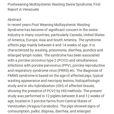
Postweaning Multisystemic Wasting Swine Syndrome, First
Report in Venezuela
Abstract
In recent years Post Weaning Multisystemic Wasting
Syndrome has become of significant concern in the swine
industry in many countries, particularly Canada, United States
of America, Europe, Asia and South America. The syndrome
affects pigs mainly between 6 and 14 weeks of age. It is
characterized by wasting, pneumonia, diarrhea, jaundice and
enlarged lymph nodes. The syndrome has been associated
with a porcine circovirus type 2 (PCV2) and simultaneous
infections with porcine parvovirus (PPV), porcine reproductive
and respiratory syndrome virus (PRRS) etc. The diagnosis of
PMWS syndrome is based on the age of affected pigs, typical
wasting appearance and necropsy lesions, histopathologic
study and in situ hybridization (ISH) of affected tissues,
showing the presence of PCV2 by HIS methods. The present
study was performed in 12 piglets between 8 and 12 weeks of
age, located in 3 porcine farms from Central States of
Venezuelan (Aragua/Carabobo). The pigs showed signs of
comsumption, pallor, dispnea, diarrhea, and enlarged