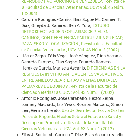
REPRODUCTIVO PORCINO EN VENEZUELA
,
Revista de
la Facultad de Ciencias Veterinarias, UCV: Vol. 45 Núm.
1 (2004)
Carolina Rodríguez-Cariño, Elías Sogbe M., Carmen T.
Díaz, Oneyda J. Ramírez, Ben A. Yufa,
ESTUDIO
RETROSPECTIVO DE NEOPLASIAS DE PIEL EN
CANINOS, CON REFERENCIA PARTICULAR A SU EDAD,
RAZA, SEXO Y LOCALIZACIÓN
,
Revista de la Facultad
de Ciencias Veterinarias, UCV: Vol. 43 Núm. 2 (2002)
Héctor Zerpa, Félix Vega, José Vásquez, Elías Ascanio,
Gerardo Campos, Elías Sogbe, Eduardo Romero,
Herakles García, Marisela Ascanio,
DIFERENCIAS EN LA
RESPUESTA IN VITRO ANTE AGENTES VASOACTIVOS,
ENTRE ANILLOS DE ARTERIAS Y VENAS DIGITALES
PALMARES DE EQUINOS
,
Revista de la Facultad de
Ciencias Veterinarias, UCV: Vol. 43 Núm. 1 (2002)
Antonio Rodríguez, José Carabaño, Héctor Zerpa,
Isamery Machado, Isis Vivas, Rosmar Marcano, Simón
Leal, Germán Liendo,
Uso de Desinfectantes vía Oral en
Pollos de Engorde: Efectos Sobre el Estado de Salud y
Desempeño Productivo
,
Revista de la Facultad de
Ciencias Veterinarias, UCV: Vol. 53 Núm. 1 (2012)
Elías J. Sogbe M., Carmen T. Díaz, Elías Ascanio, Vitelio