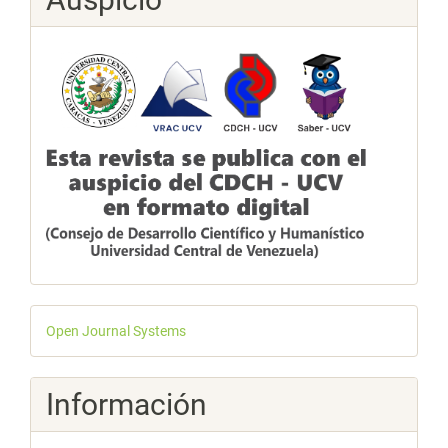
Desarrollado
Open Journal Systems
por
Información