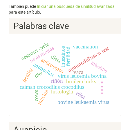
También puede
Iniciar una búsqueda de similitud avanzada
para este artículo.
Palabras clave
oestrous cycle
vaccination
inmunodiffusion test
razas mixtas
intestinos
fertilidad
dieta
anticuerpos
intestine
antibodies
fertility
vaca
diet
virus leucemia bovina
riñón
broiler chicks
mucin
caiman crocodilus crocodilus
mucina
histología
cows
elisa
bovine leukaemia virus
Auspicio