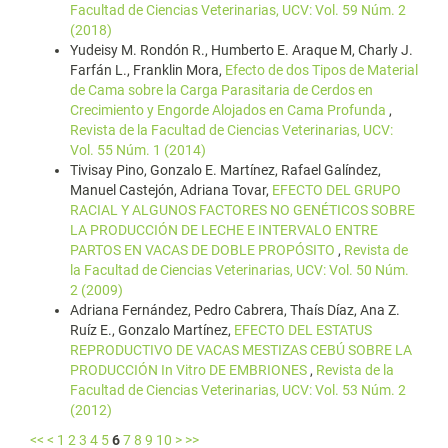
Facultad de Ciencias Veterinarias, UCV: Vol. 59 Núm. 2
(2018)
Yudeisy M. Rondón R., Humberto E. Araque M, Charly J.
Farfán L., Franklin Mora,
Efecto de dos Tipos de Material
de Cama sobre la Carga Parasitaria de Cerdos en
Crecimiento y Engorde Alojados en Cama Profunda
,
Revista de la Facultad de Ciencias Veterinarias, UCV:
Vol. 55 Núm. 1 (2014)
Tivisay Pino, Gonzalo E. Martínez, Rafael Galíndez,
Manuel Castejón, Adriana Tovar,
EFECTO DEL GRUPO
RACIAL Y ALGUNOS FACTORES NO GENÉTICOS SOBRE
LA PRODUCCIÓN DE LECHE E INTERVALO ENTRE
PARTOS EN VACAS DE DOBLE PROPÓSITO
,
Revista de
la Facultad de Ciencias Veterinarias, UCV: Vol. 50 Núm.
2 (2009)
Adriana Fernández, Pedro Cabrera, Thaís Díaz, Ana Z.
Ruíz E., Gonzalo Martínez,
EFECTO DEL ESTATUS
REPRODUCTIVO DE VACAS MESTIZAS CEBÚ SOBRE LA
PRODUCCIÓN In Vitro DE EMBRIONES
,
Revista de la
Facultad de Ciencias Veterinarias, UCV: Vol. 53 Núm. 2
(2012)
<<
<
1
2
3
4
5
6
7
8
9
10
>
>>