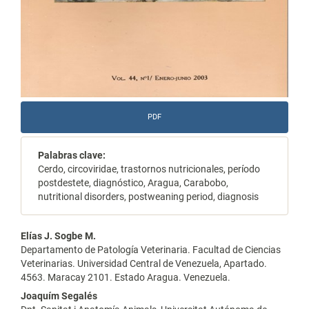
PDF
Palabras clave:
Cerdo, circoviridae, trastornos nutricionales, período
postdestete, diagnóstico, Aragua, Carabobo,
nutritional disorders, postweaning period, diagnosis
Contenido
Elías J. Sogbe M.
Departamento de Patología Veterinaria. Facultad de Ciencias
principal
Veterinarias. Universidad Central de Venezuela, Apartado.
4563. Maracay 2101. Estado Aragua. Venezuela.
del
Joaquím Segalés
artículo