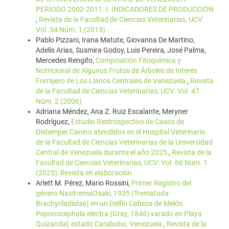
PERÍODO 2002-2011. I. INDICADORES DE PRODUCCIÓN
,
Revista de la Facultad de Ciencias Veterinarias, UCV:
Vol. 54 Núm. 1 (2013)
Pablo Pizzani, Irana Matute, Giovanna De Martino,
Adelis Arias, Susmira Godoy, Luis Pereira, José Palma,
Mercedes Rengifo,
Composición Fitoquímica y
Nutricional de Algunos Frutos de Árboles de Interés
Forrajero de Los Llanos Centrales de Venezuela
,
Revista
de la Facultad de Ciencias Veterinarias, UCV: Vol. 47
Núm. 2 (2006)
Adriana Méndez, Ana Z. Ruiz Escalante, Meryner
Rodríguez,
Estudio Restrospectivo de Casos de
Distemper Canino atendidos en el Hospital Veterinario
de la Facultad de Ciencias Veterinarias de la Universidad
Central de Venezuela durante el año 2025
,
Revista de la
Facultad de Ciencias Veterinarias, UCV: Vol. 66 Núm. 1
(2025): Revista en elaboración
Arlett M. Pérez, Mario Rossini,
Primer Registro del
género NasitremaOsaki, 1935 (Trematoda:
Brachycladiidae) en un Delfín Cabeza de Melón
Peponocephala electra (Gray, 1846) varado en Playa
Quizandal, estado Carabobo, Venezuela
,
Revista de la