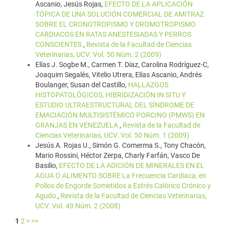
Ascanio, Jesús Rojas,
EFECTO DE LA APLICACIÓN
TÓPICA DE UNA SOLUCIÓN COMERCIAL DE AMITRAZ
SOBRE EL CRONOTROPISMO Y DROMOTROPISMO
CARDIACOS EN RATAS ANESTESIADAS Y PERROS
CONSCIENTES
,
Revista de la Facultad de Ciencias
Veterinarias, UCV: Vol. 50 Núm. 2 (2009)
Elías J. Sogbe M., Carmen T. Díaz, Carolina Rodríguez-C,
Joaquim Segalés, Vitelio Utrera, Elías Ascanio, Andrés
Boulanger, Susan del Castillo,
HALLAZGOS
HISTOPATOLÓGICOS, HIBRIDIZACIÓN IN SITU Y
ESTUDIO ULTRAESTRUCTURAL DEL SÍNDROME DE
EMACIACIÓN MULTISISTÉMICO PORCINO (PMWS) EN
GRANJAS EN VENEZUELA
,
Revista de la Facultad de
Ciencias Veterinarias, UCV: Vol. 50 Núm. 1 (2009)
Jesús A. Rojas U., Simón G. Comerma S., Tony Chacón,
Mario Rossini, Héctor Zerpa, Charly Farfán, Vasco De
Basilio,
EFECTO DE LA ADICIÓN DE MINERALES EN EL
AGUA O ALIMENTO SOBRE La Frecuencia Cardiaca, en
Pollos de Engorde Sometidos a Estrés Calórico Crónico y
Agudo
,
Revista de la Facultad de Ciencias Veterinarias,
UCV: Vol. 49 Núm. 2 (2008)
1
2
>
>>