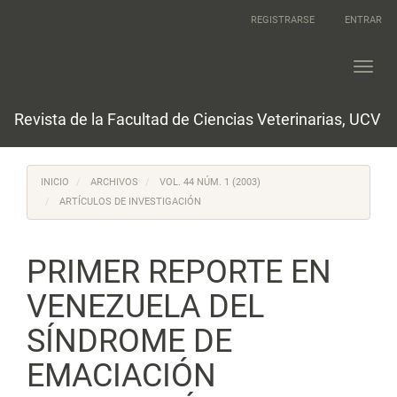
Navegación
REGISTRARSE
ENTRAR
principal
Contenido
principal
Toggl
Barra
navig
lateral
Revista de la Facultad de Ciencias Veterinarias, UCV
INICIO
ARCHIVOS
VOL. 44 NÚM. 1 (2003)
ARTÍCULOS DE INVESTIGACIÓN
PRIMER REPORTE EN
VENEZUELA DEL
SÍNDROME DE
EMACIACIÓN