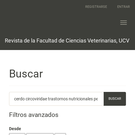
Navegación
REGISTRARSE
ENTRAR
principal
Contenido
principal
Toggl
Barra
navig
lateral
Revista de la Facultad de Ciencias Veterinarias, UCV
Buscar
Buscar
artículos
por
Filtros avanzados
Desde