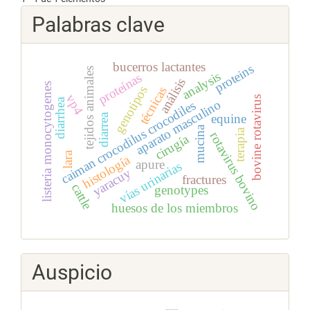
Palabras clave
bucerros lactantes
proteins
tejidos animales
analysis
proteínas
análisis
listeria monocytogenes
genotipos
técnicas
vp4
bovine rotavirus
diarrhea
aparato masculino
caiman crocodilus crocodiles
diarrea
equine
mucina
terapia
rotavirus bovino
cirugía
lara
histología
apure
vías urinarias
yaracuy
fractures
cattle
genotypes
huesos de los miembros
Auspicio