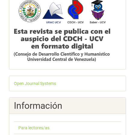
Desarrollado
Open Journal Systems
por
Información
Para lectores/as