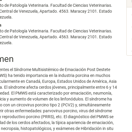
 de Patología Veterinaria. Facultad de Ciencias Veterinarias.
 Central de Venezuela, Apartado. 4563. Maracay 2101. Estado
ezuela.
a
 de Patología Veterinaria. Facultad de Ciencias Veterinarias.
 Central de Venezuela, Apartado. 4563. Maracay 2101. Estado
ezuela.
men
entes el Síndrome Multisistémico de Emaciación Post Destete
S) ha tenido importancia en la industria porcina en muchos
icularmente en Canadá, Europa, Estados Unidos de América, Asia
a. El síndrome afecta cerdos jóvenes, principalmente entre 6 y 14
edad. El PMWS está caracterizado por emaciación, neumonía,
ericia y aumento de volumen de los linfonódulos. El síndrome ha
o con un circovirus porcino tipo 2 (PCV2) y, simultáneamente
ir otras enfermedades: parvovirus porcino, virus del síndrome
 y reproductivo porcino (PRRS), etc. El diagnóstico del PMWS se
dad de los cerdos afectados, la típica apariencia de emaciación,
 necropsia, histopatológicos, y exámenes de Hibridación in situ