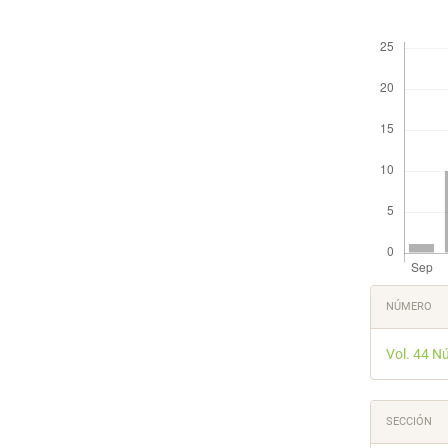
Descargas
Detal
NÚMERO
del
Vol. 44 N
artícu
SECCIÓN