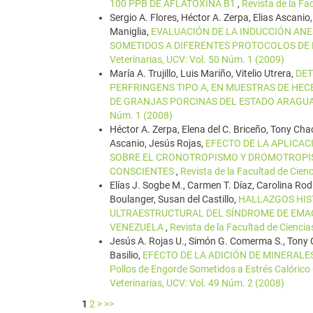
100 PPB DE AFLATOXINA B1
,
Revista de la Fa
Sergio A. Flores, Héctor A. Zerpa, Elias Ascanio
Maniglia,
EVALUACIÓN DE LA INDUCCIÓN AN
SOMETIDOS A DIFERENTES PROTOCOLOS DE
Veterinarias, UCV: Vol. 50 Núm. 1 (2009)
María A. Trujillo, Luis Mariño, Vitelio Utrera,
DET
PERFRINGENS TIPO A, EN MUESTRAS DE HE
DE GRANJAS PORCINAS DEL ESTADO ARAGU
Núm. 1 (2008)
Héctor A. Zerpa, Elena del C. Briceño, Tony Ch
Ascanio, Jesús Rojas,
EFECTO DE LA APLICAC
SOBRE EL CRONOTROPISMO Y DROMOTROPIS
CONSCIENTES
,
Revista de la Facultad de Cien
Elías J. Sogbe M., Carmen T. Díaz, Carolina Rod
Boulanger, Susan del Castillo,
HALLAZGOS HIST
ULTRAESTRUCTURAL DEL SÍNDROME DE EMAC
VENEZUELA
,
Revista de la Facultad de Ciencia
Jesús A. Rojas U., Simón G. Comerma S., Tony 
Basilio,
EFECTO DE LA ADICIÓN DE MINERALES 
Pollos de Engorde Sometidos a Estrés Calóric
Veterinarias, UCV: Vol. 49 Núm. 2 (2008)
1
2
>
>>