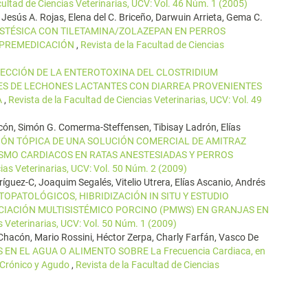
cultad de Ciencias Veterinarias, UCV: Vol. 46 Núm. 1 (2005)
, Jesús A. Rojas, Elena del C. Briceño, Darwuin Arrieta, Gema C.
ESTÉSICA CON TILETAMINA/ZOLAZEPAN EN PERROS
 PREMEDICACIÓN
,
Revista de la Facultad de Ciencias
ECCIÓN DE LA ENTEROTOXINA DEL CLOSTRIDIUM
CES DE LECHONES LACTANTES CON DIARREA PROVENIENTES
A
,
Revista de la Facultad de Ciencias Veterinarias, UCV: Vol. 49
acón, Simón G. Comerma-Steffensen, Tibisay Ladrón, Elías
IÓN TÓPICA DE UNA SOLUCIÓN COMERCIAL DE AMITRAZ
MO CARDIACOS EN RATAS ANESTESIADAS Y PERROS
cias Veterinarias, UCV: Vol. 50 Núm. 2 (2009)
ríguez-C, Joaquim Segalés, Vitelio Utrera, Elías Ascanio, Andrés
OPATOLÓGICOS, HIBRIDIZACIÓN IN SITU Y ESTUDIO
IACIÓN MULTISISTÉMICO PORCINO (PMWS) EN GRANJAS EN
s Veterinarias, UCV: Vol. 50 Núm. 1 (2009)
Chacón, Mario Rossini, Héctor Zerpa, Charly Farfán, Vasco De
EN EL AGUA O ALIMENTO SOBRE La Frecuencia Cardiaca, en
o Crónico y Agudo
,
Revista de la Facultad de Ciencias