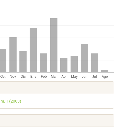
les
úm. 1 (2003)
lo