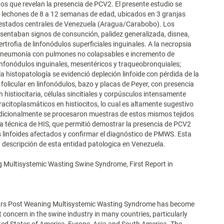
idos que revelan la presencia de PCV2. El presente estudio se
2 lechones de 8 a 12 semanas de edad, ubicados en 3 granjas
 estados centrales de Venezuela (Aragua/Carabobo). Los
sentaban signos de consunción, palidez generalizada, disnea,
ertrofia de linfonódulos superficiales inguinales. A la necropsia
ó neumonía con pulmones no colapsables e incremento de
nfonódulos inguinales, mesentéricos y traqueobronquiales;
la histopatología se evidenció depleción linfoide con pérdida de la
 folicular en linfonódulos, bazo y placas de Peyer, con presencia
ón histiocitaria, células sincitiales y corpúsculos intensamente
tracitoplasmáticos en histiocitos, lo cual es altamente sugestivo
icionalmente se procesaron muestras de estos mismos tejidos
 técnica de HIS, que permitió demostrar la presencia de PCV2
os linfoides afectados y confirmar el diagnóstico de PMWS. Esta
a descripción de esta entidad patologica en Venezuela.
 Multisystemic Wasting Swine Syndrome, First Report in
ears Post Weaning Multisystemic Wasting Syndrome has become
t concern in the swine industry in many countries, particularly