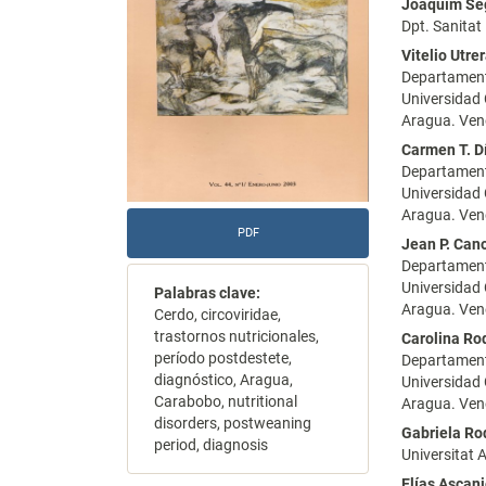
Joaquím Se
artículo
artícu
Dpt. Sanitat
Vitelio Utre
Departamento
Universidad
Aragua. Ven
Carmen T. D
Departamento
Universidad
Aragua. Ven
PDF
Jean P. Can
Departamento
Universidad
Palabras clave:
Aragua. Ven
Cerdo, circoviridae,
trastornos nutricionales,
Carolina Ro
período postdestete,
Departamento
diagnóstico, Aragua,
Universidad
Carabobo, nutritional
Aragua. Ven
disorders, postweaning
Gabriela Ro
period, diagnosis
Universitat
Elías Ascan