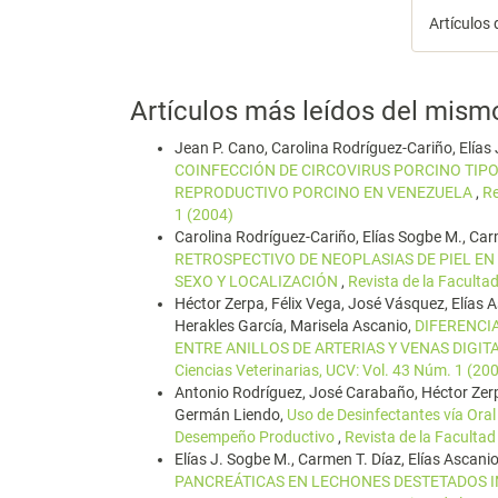
Artículos 
Artículos más leídos del mism
Jean P. Cano, Carolina Rodríguez-Cariño, Elías 
COINFECCIÓN DE CIRCOVIRUS PORCINO TIPO
REPRODUCTIVO PORCINO EN VENEZUELA
,
Re
1 (2004)
Carolina Rodríguez-Cariño, Elías Sogbe M., Car
RETROSPECTIVO DE NEOPLASIAS DE PIEL EN 
SEXO Y LOCALIZACIÓN
,
Revista de la Faculta
Héctor Zerpa, Félix Vega, José Vásquez, Elías
Herakles García, Marisela Ascanio,
DIFERENCIA
ENTRE ANILLOS DE ARTERIAS Y VENAS DIGI
Ciencias Veterinarias, UCV: Vol. 43 Núm. 1 (20
Antonio Rodríguez, José Carabaño, Héctor Zer
Germán Liendo,
Uso de Desinfectantes vía Oral
Desempeño Productivo
,
Revista de la Facultad
Elías J. Sogbe M., Carmen T. Díaz, Elías Ascanio
PANCREÁTICAS EN LECHONES DESTETADOS 