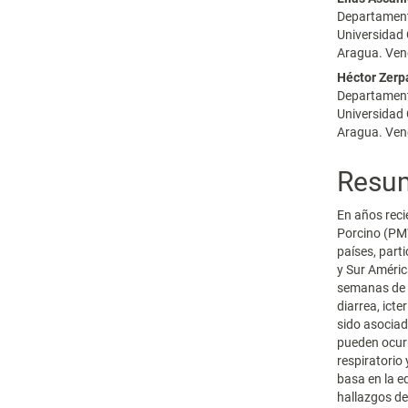
Departamento
Universidad
Aragua. Ven
Héctor Zerp
Departamento
Universidad
Aragua. Ven
Resu
En años reci
Porcino (PMW
países, part
y Sur Améric
semanas de 
diarrea, ict
sido asociad
pueden ocurr
respiratorio
basa en la e
hallazgos de