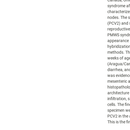
Canada, Unit
syndrome aff
characterize
nodes. The s
(PCV2) and s
reproductive
PMWS syndrom
appearance a
hybridizatio
methods. Th
weeks of age
(Aragua/Car
diarrhea, an
was evidence
mesenteric 
histopatholo
architecture
infiltration,
cells. The f
specimen wer
PCV2 in the 
This is the f