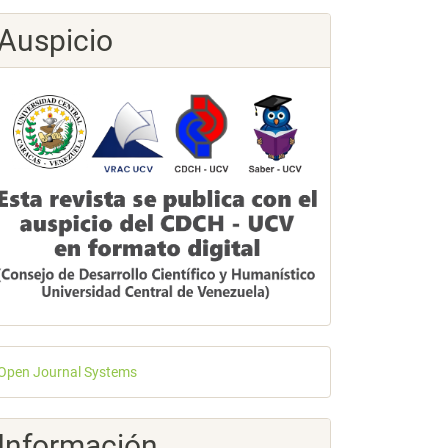
Auspicio
esarrollado
Open Journal Systems
or
Información