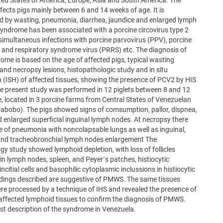
ed States of America, Europe, Asia and South America. The
ects pigs mainly between 6 and 14 weeks of age. It is
d by wasting, pneumonia, diarrhea, jaundice and enlarged lymph
yndrome has been associated with a porcine circovirus type 2
imultaneous infections with porcine parvovirus (PPV), porcine
 and respiratory syndrome virus (PRRS) etc. The diagnosis of
e is based on the age of affected pigs, typical wasting
nd necropsy lesions, histopathologic study and in situ
n (ISH) of affected tissues, showing the presence of PCV2 by HIS
e present study was performed in 12 piglets between 8 and 12
, located in 3 porcine farms from Central States of Venezuelan
abobo). The pigs showed signs of comsumption, pallor, dispnea,
d enlarged superficial inguinal lymph nodes. At necropsy there
 of pneumonia with noncolapsable lungs as well as inguinal,
and tracheobronchial lymph nodes enlargement The
gy study showed lymphoid depletion, with loss of follicles
 in lymph nodes, spleen, and Peyer´s patches, histiocytic
 sincitial cells and basophilic cytoplasmic inclussions in histiocytic
indings described are suggestive of PMWS. The same tissues
e processed by a technique of IHS and revealed the presence of
affected lymphoid tissues to confirm the diagnosis of PMWS.
irst description of the syndrome in Venezuela.