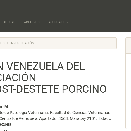
ACTUAL
ARCHIVOS
ACERCA DE
OS DE INVESTIGACIÓN
N VENEZUELA DEL
IACIÓN
OST-DESTETE PORCINO
nido
be M.
 de Patología Veterinaria. Facultad de Ciencias Veterinarias.
pal
 Central de Venezuela, Apartado. 4563. Maracay 2101. Estado
ezuela.