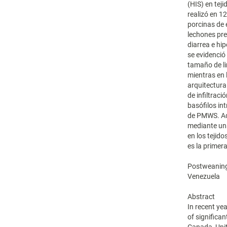
(HIS) en tej
realizó en 1
porcinas de
lechones pre
diarrea e hip
se evidenci
tamaño de li
mientras en 
arquitectura
de infiltraci
basófilos in
de PMWS. Ad
mediante una
en los tejid
es la primer
Postweaning
Venezuela
Abstract
In recent y
of significan