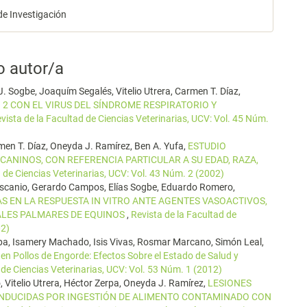
de Investigación
o autor/a
J. Sogbe, Joaquím Segalés, Vitelio Utrera, Carmen T. Díaz,
 2 CON EL VIRUS DEL SÍNDROME RESPIRATORIO Y
vista de la Facultad de Ciencias Veterinarias, UCV: Vol. 45 Núm.
men T. Díaz, Oneyda J. Ramírez, Ben A. Yufa,
ESTUDIO
CANINOS, CON REFERENCIA PARTICULAR A SU EDAD, RAZA,
d de Ciencias Veterinarias, UCV: Vol. 43 Núm. 2 (2002)
 Ascanio, Gerardo Campos, Elías Sogbe, Eduardo Romero,
S EN LA RESPUESTA IN VITRO ANTE AGENTES VASOACTIVOS,
TALES PALMARES DE EQUINOS
,
Revista de la Facultad de
02)
pa, Isamery Machado, Isis Vivas, Rosmar Marcano, Simón Leal,
 en Pollos de Engorde: Efectos Sobre el Estado de Salud y
 de Ciencias Veterinarias, UCV: Vol. 53 Núm. 1 (2012)
, Vitelio Utrera, Héctor Zerpa, Oneyda J. Ramírez,
LESIONES
INDUCIDAS POR INGESTIÓN DE ALIMENTO CONTAMINADO CON