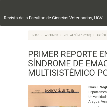
Navegación
principal
Contenido
principal
Revista de la Facultad de Ciencias Veterinarias, UCV
Barra
lateral
INICIO
ARCHIVOS
VOL. 44 NÚM. 1 (2003)
ARTÍCUL
PRIMER REPORTE E
SÍNDROME DE EMAC
MULTISISTÉMICO P
Barra
Conte
Elías J. Sog
Departamento
lateral
princi
Universidad
Aragua. Ven
del
del