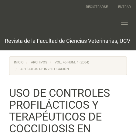
Navegación
REGISTRARSE
ENTRAR
principal
Contenido
principal
Toggl
Barra
navig
lateral
Revista de la Facultad de Ciencias Veterinarias, UCV
INICIO
ARCHIVOS
VOL. 45 NÚM. 1 (2004)
ARTÍCULOS DE INVESTIGACIÓN
USO DE CONTROLES
PROFILÁCTICOS Y
TERAPÉUTICOS DE
COCCIDIOSIS EN