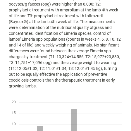
oocytes/g faeces (opg) were higher than 8,000; T2:
prophylactic treatment with amprolium at the lamb 4th week
of life and T3: prophylactic treatment with toltrazuril
(Baycox®) at the lamb 4th week of life. The measurements
were: determination of the nutritional quality ofgrass and
concentrates, identification of Eimeria species, control of
lambs’ Eimeria spp populations (counts in weeks 4, 6, 8, 10, 12
and 14 of life) and weekly weighing of animals. No significant
differences were found between the average Eimeria spp
charges by treatment (T1: 10,324±14,556, T2: 15,972±20,880,
T3: 11,751±17,096 opg) and the average weight to weaning
(T1: 12.05±1.32, T2: 11.01±1.34, T3: 12.01±1.45 kg), turning
out to be equally effective the application of preventive
coccidiosis controls than the therapeutic treatment in early
growing lambs.
Descargas