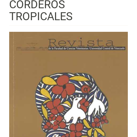
CORDEROS
TROPICALES
Barra
lateral
del
artículo