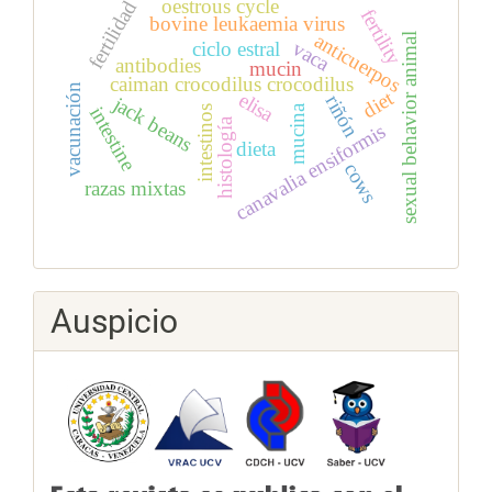
oestrous cycle
fertilidad
fertility
bovine leukaemia virus
anticuerpos
sexual behavior animal
vaca
ciclo estral
antibodies
mucin
caiman crocodilus crocodilus
vacunación
diet
elisa
riñón
jack beans
mucina
intestine
intestinos
histología
canavalia ensiformis
dieta
cows
razas mixtas
Auspicio