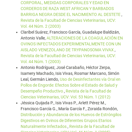
CORPORAL, MEDIDAS CORPORALES Y EDAD EN
CORDEROS DE RAZA WEST AFRICAN Y BARBADOS
BARRIGA NEGRA DESDE EL NACIMIENTO AL DESTETE
,
Revista de la Facultad de Ciencias Veterinarias, UCV:
Vol. 44 Núm. 2 (2003)
Claribel Suárez, Francisco García, Guadalupe Baldizán,
Antonio Valle,
ALTERACIONES DE LA COAGULACIÓN EN
OVINOS INFECTADOS EXPERIMENTALMENTE CON UN
AISLADO VENEZOLANO DE TRYPANOSOMA VIVAX
,
Revista de la Facultad de Ciencias Veterinarias, UCV:
Vol. 44 Núm. 1 (2003)
Antonio Rodríguez, José Carabaño, Héctor Zerpa,
Isamery Machado, Isis Vivas, Rosmar Marcano, Simón
Leal, Germán Liendo,
Uso de Desinfectantes vía Oral en
Pollos de Engorde: Efectos Sobre el Estado de Salud y
Desempeño Productivo
,
Revista de la Facultad de
Ciencias Veterinarias, UCV: Vol. 53 Núm. 1 (2012)
Jéssica Quijada P., Isis Vivas P., Arlett Pérez M.,
Francisco García G., María García F., Zoraida Rondón,
Distribución y Abundancia de los Huevos de Estróngilos
Digestivos en Ovinos de Diferentes Grupos Etarios
Naturalmente Infectados
,
Revista de la Facultad de