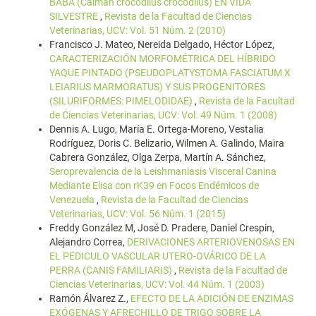
BABA (Caiman crocodilus crocodilus) EN VIDA
SILVESTRE
,
Revista de la Facultad de Ciencias
Veterinarias, UCV: Vol. 51 Núm. 2 (2010)
Francisco J. Mateo, Nereida Delgado, Héctor López,
CARACTERIZACIÓN MORFOMÉTRICA DEL HÍBRIDO
YAQUE PINTADO (PSEUDOPLATYSTOMA FASCIATUM X
LEIARIUS MARMORATUS) Y SUS PROGENITORES
(SILURIFORMES: PIMELODIDAE)
,
Revista de la Facultad
de Ciencias Veterinarias, UCV: Vol. 49 Núm. 1 (2008)
Dennis A. Lugo, María E. Ortega-Moreno, Vestalia
Rodríguez, Doris C. Belizario, Wilmen A. Galindo, Maira
Cabrera González, Olga Zerpa, Martín A. Sánchez,
Seroprevalencia de la Leishmaniasis Visceral Canina
Mediante Elisa con rK39 en Focos Endémicos de
Venezuela
,
Revista de la Facultad de Ciencias
Veterinarias, UCV: Vol. 56 Núm. 1 (2015)
Freddy González M, José D. Pradere, Daniel Crespin,
Alejandro Correa,
DERIVACIONES ARTERIOVENOSAS EN
EL PEDICULO VASCULAR UTERO-OVÁRICO DE LA
PERRA (CANIS FAMILIARIS)
,
Revista de la Facultad de
Ciencias Veterinarias, UCV: Vol. 44 Núm. 1 (2003)
Ramón Álvarez Z.,
EFECTO DE LA ADICIÓN DE ENZIMAS
EXÓGENAS Y AFRECHILLO DE TRIGO SOBRE LA