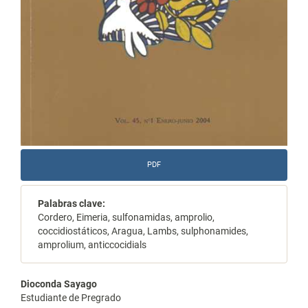
PDF
Palabras clave:
Cordero, Eimeria, sulfonamidas, amprolio,
coccidiostáticos, Aragua, Lambs, sulphonamides,
amprolium, anticcocidials
Contenido
Dioconda Sayago
Estudiante de Pregrado