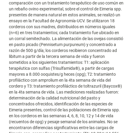
comparación con un tratamiento terapéutico de uso común en
un rebaño ovino experimental, sobre el control de Eimeria spp.
presentes de manera natural en estos animales, se realizó un
ensayo en la Facultad de Agronomía-UCV. Se utilizaron 18
corderos con sus madres, distribuidos en números iguales
(n=6) en tres tratamientos; cada tratamiento fue ubicado en
un corral semitechado. La alimentación de las ovejas consistió
en pasto picado (Pennisetum purpureum) y concentrado a
razón de 500 g/día; los corderos recibieron concentrado ad
libitum a partir de la tercera semana de vida y fueron
sometidos a los siguientes tratamientos: T1: aplicación
terapéutica con sulfas (Trisulfamida®), a partir de cargas
mayores a 8.000 ooquistes/g heces (opg); T2: tratamiento
profiláctico con amprolium en la 4ta semana de vida del
cordero y T3: tratamiento profiláctico de toltrazuril (Baycox®)
en la 4ta semana de vida. Las mediciones realizadas fueron:
determinación de la calidad nutricional del pasto y
concentrados ofrecidos, identificación de las especies de
Eimeria presentes, control de las poblaciones de Eimeria spp.
en los corderos en las semanas 4, 6, 8, 10, 12 y 14 de vida
(recuentos de opg) y pesaje semanal de los animales. No se
encontraron diferencias significativas entre las cargas de