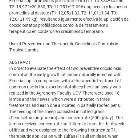
Eimeria spp. promedios por tratamiento (T1: 10.324±14.556,
T2: 15.972±20.880, T3: 11.751±17.096 opg heces) y los pesos
promedios al destete (T1: 12,05±1,32, T2: 11,01±1,34, T3:
12,01±1,45 kg), resultando igualmente efectiva la aplicación de
coccidiostatos profilácticos como la del tratamiento
terapéutico en corderos en crecimiento temprano.
Use of Preventive and Therapeutic Coccidiosis Controls in
Tropical Lambs
ABSTRACT
In order to evaluate the effect of two preventive coccidiosis
control on the early growth of lambs naturally infected with
Eimeria spp. in comparison with a therapeutic treatment of
common use in the experimental sheep herd, an assay was
realized in the Agronomy Faculty-UCV. There were used 18
lambs and their ewes, which were distributed in three
treatments and each one allocated in partially roofed pens.
The feeding of the sheep consisted in cutted grass
(Pennisetum purpureum) and concentrate (500 g/day). The
lambs received concentrate ad libitum to from the third week
of life and were assigned to the following treatments: T1:
therapeutic application with sulfas (Trisulfamida®), when