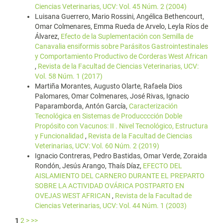
Ciencias Veterinarias, UCV: Vol. 45 Núm. 2 (2004)
Luisana Guerrero, Mario Rossini, Angélica Bethencourt,
Omar Colmenares, Emma Rueda de Arvelo, Leyla Ríos de
Álvarez,
Efecto de la Suplementación con Semilla de
Canavalia ensiformis sobre Parásitos Gastrointestinales
y Comportamiento Productivo de Corderas West African
,
Revista de la Facultad de Ciencias Veterinarias, UCV:
Vol. 58 Núm. 1 (2017)
Martiña Morantes, Augusto Olarte, Rafaela Dios
Palomares, Omar Colmenares, José Rivas, Ignacio
Paparamborda, Antón García,
Caracterización
Tecnológica en Sistemas de Producccción Doble
Propósito con Vacunos: II . Nivel Tecnológico, Estructura
y Funcionalidad
,
Revista de la Facultad de Ciencias
Veterinarias, UCV: Vol. 60 Núm. 2 (2019)
Ignacio Contreras, Pedro Bastidas, Omar Verde, Zoraida
Rondón, Jesús Arango, Thaís Díaz,
EFECTO DEL
AISLAMIENTO DEL CARNERO DURANTE EL PREPARTO
SOBRE LA ACTIVIDAD OVÁRICA POSTPARTO EN
OVEJAS WEST AFRICAN
,
Revista de la Facultad de
Ciencias Veterinarias, UCV: Vol. 44 Núm. 1 (2003)
1
2
>
>>