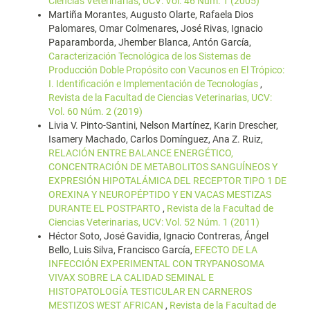
Ciencias Veterinarias, UCV: Vol. 46 Núm. 1 (2005)
Martiña Morantes, Augusto Olarte, Rafaela Dios
Palomares, Omar Colmenares, José Rivas, Ignacio
Paparamborda, Jhember Blanca, Antón García,
Caracterización Tecnológica de los Sistemas de
Producción Doble Propósito con Vacunos en El Trópico:
I. Identificación e Implementación de Tecnologías
,
Revista de la Facultad de Ciencias Veterinarias, UCV:
Vol. 60 Núm. 2 (2019)
Livia V. Pinto-Santini, Nelson Martínez, Karin Drescher,
Isamery Machado, Carlos Domínguez, Ana Z. Ruiz,
RELACIÓN ENTRE BALANCE ENERGÉTICO,
CONCENTRACIÓN DE METABOLITOS SANGUÍNEOS Y
EXPRESIÓN HIPOTALÁMICA DEL RECEPTOR TIPO 1 DE
OREXINA Y NEUROPÉPTIDO Y EN VACAS MESTIZAS
DURANTE EL POSTPARTO
,
Revista de la Facultad de
Ciencias Veterinarias, UCV: Vol. 52 Núm. 1 (2011)
Héctor Soto, José Gavidia, Ignacio Contreras, Ángel
Bello, Luis Silva, Francisco García,
EFECTO DE LA
INFECCIÓN EXPERIMENTAL CON TRYPANOSOMA
VIVAX SOBRE LA CALIDAD SEMINAL E
HISTOPATOLOGÍA TESTICULAR EN CARNEROS
MESTIZOS WEST AFRICAN
,
Revista de la Facultad de