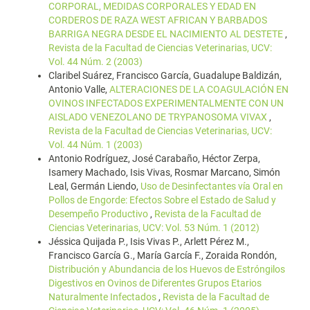
CORPORAL, MEDIDAS CORPORALES Y EDAD EN
CORDEROS DE RAZA WEST AFRICAN Y BARBADOS
BARRIGA NEGRA DESDE EL NACIMIENTO AL DESTETE
,
Revista de la Facultad de Ciencias Veterinarias, UCV:
Vol. 44 Núm. 2 (2003)
Claribel Suárez, Francisco García, Guadalupe Baldizán,
Antonio Valle,
ALTERACIONES DE LA COAGULACIÓN EN
OVINOS INFECTADOS EXPERIMENTALMENTE CON UN
AISLADO VENEZOLANO DE TRYPANOSOMA VIVAX
,
Revista de la Facultad de Ciencias Veterinarias, UCV:
Vol. 44 Núm. 1 (2003)
Antonio Rodríguez, José Carabaño, Héctor Zerpa,
Isamery Machado, Isis Vivas, Rosmar Marcano, Simón
Leal, Germán Liendo,
Uso de Desinfectantes vía Oral en
Pollos de Engorde: Efectos Sobre el Estado de Salud y
Desempeño Productivo
,
Revista de la Facultad de
Ciencias Veterinarias, UCV: Vol. 53 Núm. 1 (2012)
Jéssica Quijada P., Isis Vivas P., Arlett Pérez M.,
Francisco García G., María García F., Zoraida Rondón,
Distribución y Abundancia de los Huevos de Estróngilos
Digestivos en Ovinos de Diferentes Grupos Etarios
Naturalmente Infectados
,
Revista de la Facultad de