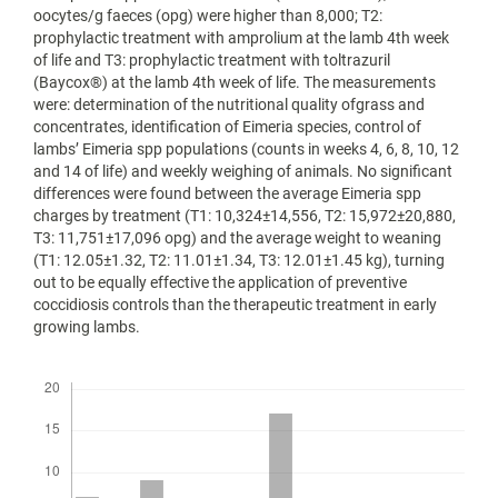
oocytes/g faeces (opg) were higher than 8,000; T2:
prophylactic treatment with amprolium at the lamb 4th week
of life and T3: prophylactic treatment with toltrazuril
(Baycox®) at the lamb 4th week of life. The measurements
were: determination of the nutritional quality ofgrass and
concentrates, identification of Eimeria species, control of
lambs’ Eimeria spp populations (counts in weeks 4, 6, 8, 10, 12
and 14 of life) and weekly weighing of animals. No significant
differences were found between the average Eimeria spp
charges by treatment (T1: 10,324±14,556, T2: 15,972±20,880,
T3: 11,751±17,096 opg) and the average weight to weaning
(T1: 12.05±1.32, T2: 11.01±1.34, T3: 12.01±1.45 kg), turning
out to be equally effective the application of preventive
coccidiosis controls than the therapeutic treatment in early
growing lambs.
Descargas