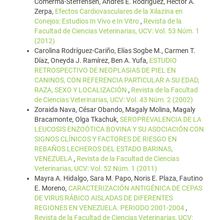
Comerma-Steffensen, Andrés E. Rodríguez, Héctor A.
Zerpa,
Efectos Cardiovasculares de la Xilazina en
Conejos: Estudios In Vivo e In Vitro
,
Revista de la
Facultad de Ciencias Veterinarias, UCV: Vol. 53 Núm. 1
(2012)
Carolina Rodríguez-Cariño, Elías Sogbe M., Carmen T.
Díaz, Oneyda J. Ramírez, Ben A. Yufa,
ESTUDIO
RETROSPECTIVO DE NEOPLASIAS DE PIEL EN
CANINOS, CON REFERENCIA PARTICULAR A SU EDAD,
RAZA, SEXO Y LOCALIZACIÓN
,
Revista de la Facultad
de Ciencias Veterinarias, UCV: Vol. 43 Núm. 2 (2002)
Zoraida Nava, César Obando, Magaly Molina, Magaly
Bracamonte, Olga Tkachuk,
SEROPREVALENCIA DE LA
LEUCOSIS ENZOÓTICA BOVINA Y SU ASOCIACIÓN CON
SIGNOS CLÍNICOS Y FACTORES DE RIESGO EN
REBAÑOS LECHEROS DEL ESTADO BARINAS,
VENEZUELA
,
Revista de la Facultad de Ciencias
Veterinarias, UCV: Vol. 52 Núm. 1 (2011)
Mayra A. Hidalgo, Sara M. Papo, Noris E. Plaza, Fautino
E. Moreno,
CARACTERIZACIÓN ANTIGÉNICA DE CEPAS
DE VIRUS RÁBICO AISLADAS DE DIFERENTES
REGIONES EN VENEZUELA. PERIODO 2001-2004
,
Revista de la Facultad de Ciencias Veterinarias, UCV: