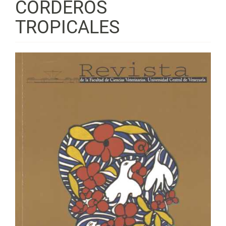
CORDEROS
TROPICALES
Barra
lateral
del
artículo