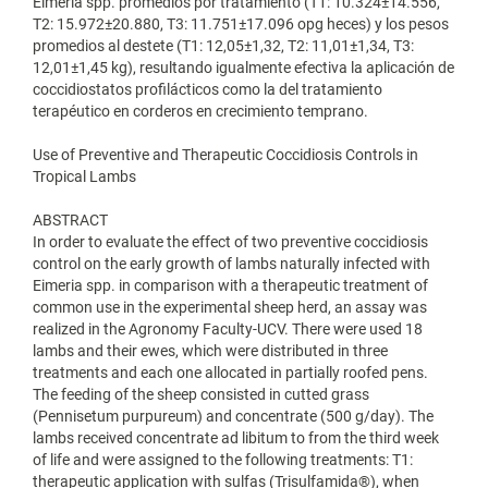
Eimeria spp. promedios por tratamiento (T1: 10.324±14.556,
T2: 15.972±20.880, T3: 11.751±17.096 opg heces) y los pesos
promedios al destete (T1: 12,05±1,32, T2: 11,01±1,34, T3:
12,01±1,45 kg), resultando igualmente efectiva la aplicación de
coccidiostatos profilácticos como la del tratamiento
terapéutico en corderos en crecimiento temprano.
Use of Preventive and Therapeutic Coccidiosis Controls in
Tropical Lambs
ABSTRACT
In order to evaluate the effect of two preventive coccidiosis
control on the early growth of lambs naturally infected with
Eimeria spp. in comparison with a therapeutic treatment of
common use in the experimental sheep herd, an assay was
realized in the Agronomy Faculty-UCV. There were used 18
lambs and their ewes, which were distributed in three
treatments and each one allocated in partially roofed pens.
The feeding of the sheep consisted in cutted grass
(Pennisetum purpureum) and concentrate (500 g/day). The
lambs received concentrate ad libitum to from the third week
of life and were assigned to the following treatments: T1:
therapeutic application with sulfas (Trisulfamida®), when