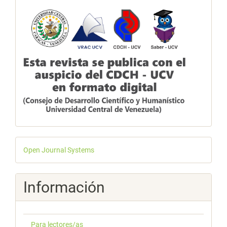
Desarrollado
Open Journal Systems
por
Información
Para lectores/as