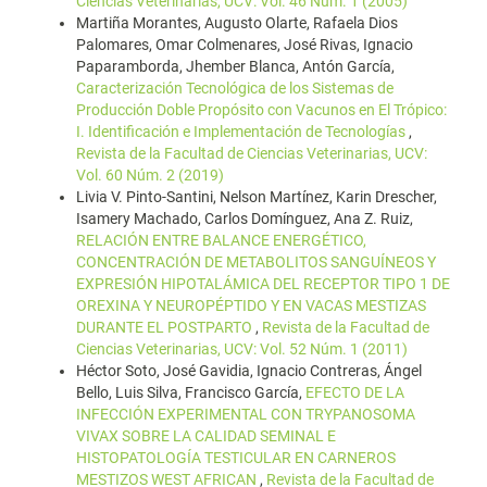
Ciencias Veterinarias, UCV: Vol. 46 Núm. 1 (2005)
Martiña Morantes, Augusto Olarte, Rafaela Dios
Palomares, Omar Colmenares, José Rivas, Ignacio
Paparamborda, Jhember Blanca, Antón García,
Caracterización Tecnológica de los Sistemas de
Producción Doble Propósito con Vacunos en El Trópico:
I. Identificación e Implementación de Tecnologías
,
Revista de la Facultad de Ciencias Veterinarias, UCV:
Vol. 60 Núm. 2 (2019)
Livia V. Pinto-Santini, Nelson Martínez, Karin Drescher,
Isamery Machado, Carlos Domínguez, Ana Z. Ruiz,
RELACIÓN ENTRE BALANCE ENERGÉTICO,
CONCENTRACIÓN DE METABOLITOS SANGUÍNEOS Y
EXPRESIÓN HIPOTALÁMICA DEL RECEPTOR TIPO 1 DE
OREXINA Y NEUROPÉPTIDO Y EN VACAS MESTIZAS
DURANTE EL POSTPARTO
,
Revista de la Facultad de
Ciencias Veterinarias, UCV: Vol. 52 Núm. 1 (2011)
Héctor Soto, José Gavidia, Ignacio Contreras, Ángel
Bello, Luis Silva, Francisco García,
EFECTO DE LA
INFECCIÓN EXPERIMENTAL CON TRYPANOSOMA
VIVAX SOBRE LA CALIDAD SEMINAL E
HISTOPATOLOGÍA TESTICULAR EN CARNEROS
MESTIZOS WEST AFRICAN
,
Revista de la Facultad de