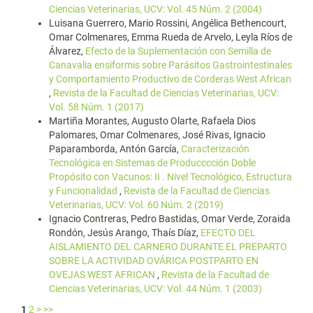
Ciencias Veterinarias, UCV: Vol. 45 Núm. 2 (2004)
Luisana Guerrero, Mario Rossini, Angélica Bethencourt,
Omar Colmenares, Emma Rueda de Arvelo, Leyla Ríos de
Álvarez,
Efecto de la Suplementación con Semilla de
Canavalia ensiformis sobre Parásitos Gastrointestinales
y Comportamiento Productivo de Corderas West African
,
Revista de la Facultad de Ciencias Veterinarias, UCV:
Vol. 58 Núm. 1 (2017)
Martiña Morantes, Augusto Olarte, Rafaela Dios
Palomares, Omar Colmenares, José Rivas, Ignacio
Paparamborda, Antón García,
Caracterización
Tecnológica en Sistemas de Producccción Doble
Propósito con Vacunos: II . Nivel Tecnológico, Estructura
y Funcionalidad
,
Revista de la Facultad de Ciencias
Veterinarias, UCV: Vol. 60 Núm. 2 (2019)
Ignacio Contreras, Pedro Bastidas, Omar Verde, Zoraida
Rondón, Jesús Arango, Thaís Díaz,
EFECTO DEL
AISLAMIENTO DEL CARNERO DURANTE EL PREPARTO
SOBRE LA ACTIVIDAD OVÁRICA POSTPARTO EN
OVEJAS WEST AFRICAN
,
Revista de la Facultad de
Ciencias Veterinarias, UCV: Vol. 44 Núm. 1 (2003)
1
2
>
>>