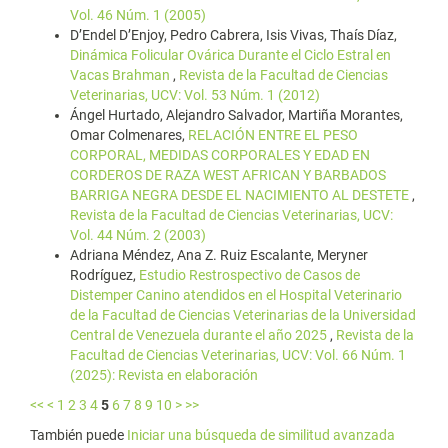
Vol. 46 Núm. 1 (2005)
D’Endel D’Enjoy, Pedro Cabrera, Isis Vivas, Thaís Díaz,
Dinámica Folicular Ovárica Durante el Ciclo Estral en
Vacas Brahman
,
Revista de la Facultad de Ciencias
Veterinarias, UCV: Vol. 53 Núm. 1 (2012)
Ángel Hurtado, Alejandro Salvador, Martiña Morantes,
Omar Colmenares,
RELACIÓN ENTRE EL PESO
CORPORAL, MEDIDAS CORPORALES Y EDAD EN
CORDEROS DE RAZA WEST AFRICAN Y BARBADOS
BARRIGA NEGRA DESDE EL NACIMIENTO AL DESTETE
,
Revista de la Facultad de Ciencias Veterinarias, UCV:
Vol. 44 Núm. 2 (2003)
Adriana Méndez, Ana Z. Ruiz Escalante, Meryner
Rodríguez,
Estudio Restrospectivo de Casos de
Distemper Canino atendidos en el Hospital Veterinario
de la Facultad de Ciencias Veterinarias de la Universidad
Central de Venezuela durante el año 2025
,
Revista de la
Facultad de Ciencias Veterinarias, UCV: Vol. 66 Núm. 1
(2025): Revista en elaboración
<<
<
1
2
3
4
5
6
7
8
9
10
>
>>
También puede
Iniciar una búsqueda de similitud avanzada