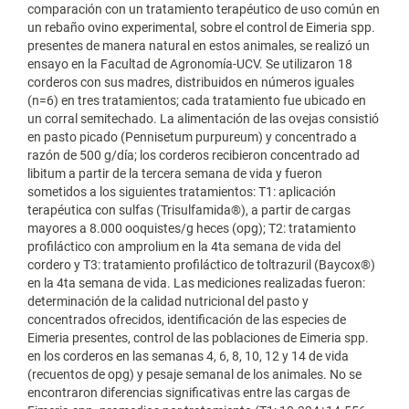
comparación con un tratamiento terapéutico de uso común en
un rebaño ovino experimental, sobre el control de Eimeria spp.
presentes de manera natural en estos animales, se realizó un
ensayo en la Facultad de Agronomía-UCV. Se utilizaron 18
corderos con sus madres, distribuidos en números iguales
(n=6) en tres tratamientos; cada tratamiento fue ubicado en
un corral semitechado. La alimentación de las ovejas consistió
en pasto picado (Pennisetum purpureum) y concentrado a
razón de 500 g/día; los corderos recibieron concentrado ad
libitum a partir de la tercera semana de vida y fueron
sometidos a los siguientes tratamientos: T1: aplicación
terapéutica con sulfas (Trisulfamida®), a partir de cargas
mayores a 8.000 ooquistes/g heces (opg); T2: tratamiento
profiláctico con amprolium en la 4ta semana de vida del
cordero y T3: tratamiento profiláctico de toltrazuril (Baycox®)
en la 4ta semana de vida. Las mediciones realizadas fueron:
determinación de la calidad nutricional del pasto y
concentrados ofrecidos, identificación de las especies de
Eimeria presentes, control de las poblaciones de Eimeria spp.
en los corderos en las semanas 4, 6, 8, 10, 12 y 14 de vida
(recuentos de opg) y pesaje semanal de los animales. No se
encontraron diferencias significativas entre las cargas de