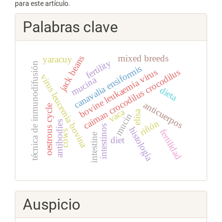
para este artículo.
Palabras clave
mixed breeds
jack beans
yaracuy
fertility
técnica de inmunodifusión
canavalia ensiformis
bovine leukaemia virus
caiman crocodilus crocodilus
virus leucemia bovina
mucina
dieta
anticuerpos
oestrous cycle
vaca
elisa
mucin
riñón
antibodies
intestinos
histología
fertilidad
cows
intestine
diet
Auspicio