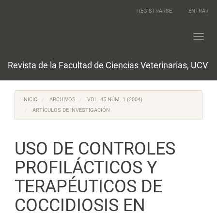
Navegación
REGISTRARSE
ENTRAR
principal
Contenido
principal
Toggl
Barra
navig
lateral
Revista de la Facultad de Ciencias Veterinarias, UCV
INICIO
ARCHIVOS
VOL. 45 NÚM. 1 (2004)
ARTÍCULOS DE INVESTIGACIÓN
USO DE CONTROLES
PROFILÁCTICOS Y
TERAPÉUTICOS DE
COCCIDIOSIS EN