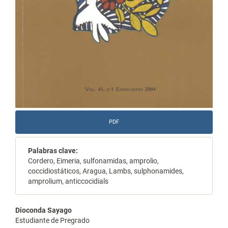
PDF
Palabras clave:
Cordero, Eimeria, sulfonamidas, amprolio,
coccidiostáticos, Aragua, Lambs, sulphonamides,
amprolium, anticcocidials
Contenido
Dioconda Sayago
Estudiante de Pregrado