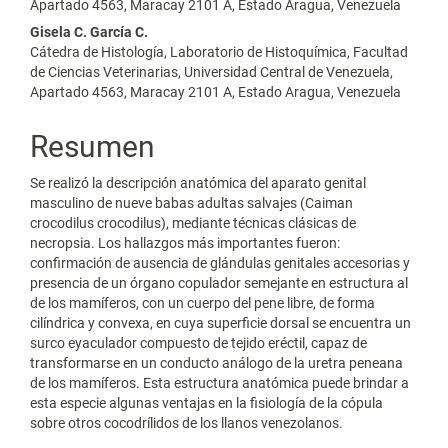
Apartado 4563, Maracay 2101 A, Estado Aragua, Venezuela
del
Gisela C. García C.
artículo
Cátedra de Histología, Laboratorio de Histoquímica, Facultad
de Ciencias Veterinarias, Universidad Central de Venezuela,
Apartado 4563, Maracay 2101 A, Estado Aragua, Venezuela
Resumen
Se realizó la descripción anatómica del aparato genital
masculino de nueve babas adultas salvajes (Caiman
crocodilus crocodilus), mediante técnicas clásicas de
necropsia. Los hallazgos más importantes fueron:
confirmación de ausencia de glándulas genitales accesorias y
presencia de un órgano copulador semejante en estructura al
de los mamíferos, con un cuerpo del pene libre, de forma
cilíndrica y convexa, en cuya superficie dorsal se encuentra un
surco eyaculador compuesto de tejido eréctil, capaz de
transformarse en un conducto análogo de la uretra peneana
de los mamíferos. Esta estructura anatómica puede brindar a
esta especie algunas ventajas en la fisiología de la cópula
sobre otros cocodrílidos de los llanos venezolanos.