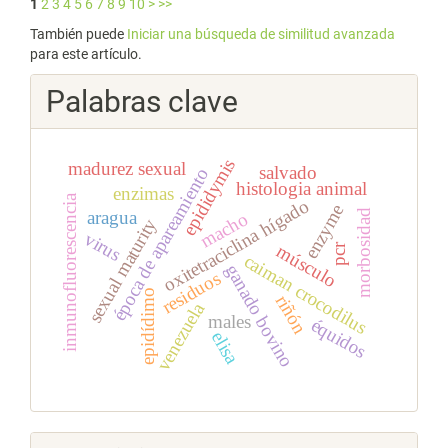
1
2
3
4
5
6
7
8
9
10
>
>>
También puede
Iniciar una búsqueda de similitud avanzada
para este artículo.
Palabras clave
epididymis
madurez sexual
salvado
época de apareamiento
histologia animal
enzimas
inmunofluorescencia
oxitetraciclina hígado
enzyme
morbosidad
aragua
macho
sexual maturity
virus
músculo
pcr
caiman crocodilus
ganado bovino
residuos
epidídimo
riñón
venezuela
males
équidos
elisa