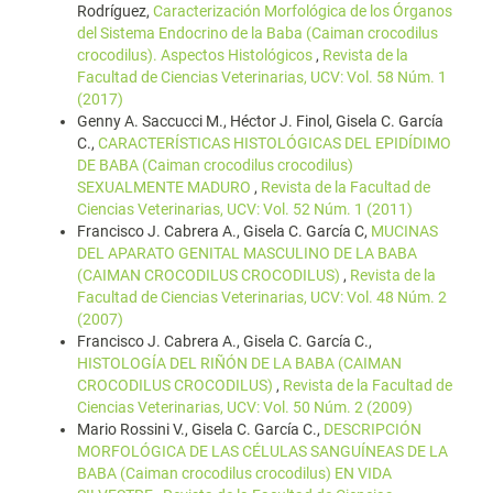
Rodríguez,
Caracterización Morfológica de los Órganos
del Sistema Endocrino de la Baba (Caiman crocodilus
crocodilus). Aspectos Histológicos
,
Revista de la
Facultad de Ciencias Veterinarias, UCV: Vol. 58 Núm. 1
(2017)
Genny A. Saccucci M., Héctor J. Finol, Gisela C. García
C.,
CARACTERÍSTICAS HISTOLÓGICAS DEL EPIDÍDIMO
DE BABA (Caiman crocodilus crocodilus)
SEXUALMENTE MADURO
,
Revista de la Facultad de
Ciencias Veterinarias, UCV: Vol. 52 Núm. 1 (2011)
Francisco J. Cabrera A., Gisela C. García C,
MUCINAS
DEL APARATO GENITAL MASCULINO DE LA BABA
(CAIMAN CROCODILUS CROCODILUS)
,
Revista de la
Facultad de Ciencias Veterinarias, UCV: Vol. 48 Núm. 2
(2007)
Francisco J. Cabrera A., Gisela C. García C.,
HISTOLOGÍA DEL RIÑÓN DE LA BABA (CAIMAN
CROCODILUS CROCODILUS)
,
Revista de la Facultad de
Ciencias Veterinarias, UCV: Vol. 50 Núm. 2 (2009)
Mario Rossini V., Gisela C. García C.,
DESCRIPCIÓN
MORFOLÓGICA DE LAS CÉLULAS SANGUÍNEAS DE LA
BABA (Caiman crocodilus crocodilus) EN VIDA