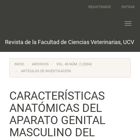
Navegación
REGISTRARSE
ENTRAR
principal
Contenido
principal
Toggl
Barra
navig
lateral
Revista de la Facultad de Ciencias Veterinarias, UCV
INICIO
ARCHIVOS
VOL. 45 NÚM. 2 (2004)
ARTÍCULOS DE INVESTIGACIÓN
CARACTERÍSTICAS
ANATÓMICAS DEL
APARATO GENITAL
MASCULINO DEL