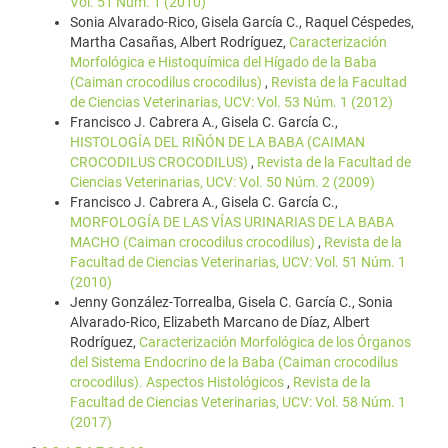
Vol. 51 Núm. 1 (2010)
Sonia Alvarado-Rico, Gisela García C., Raquel Céspedes,
Martha Casañas, Albert Rodríguez,
Caracterización
Morfológica e Histoquímica del Hígado de la Baba
(Caiman crocodilus crocodilus)
,
Revista de la Facultad
de Ciencias Veterinarias, UCV: Vol. 53 Núm. 1 (2012)
Francisco J. Cabrera A., Gisela C. García C.,
HISTOLOGÍA DEL RIÑÓN DE LA BABA (CAIMAN
CROCODILUS CROCODILUS)
,
Revista de la Facultad de
Ciencias Veterinarias, UCV: Vol. 50 Núm. 2 (2009)
Francisco J. Cabrera A., Gisela C. García C.,
MORFOLOGÍA DE LAS VÍAS URINARIAS DE LA BABA
MACHO (Caiman crocodilus crocodilus)
,
Revista de la
Facultad de Ciencias Veterinarias, UCV: Vol. 51 Núm. 1
(2010)
Jenny González-Torrealba, Gisela C. García C., Sonia
Alvarado-Rico, Elizabeth Marcano de Díaz, Albert
Rodríguez,
Caracterización Morfológica de los Órganos
del Sistema Endocrino de la Baba (Caiman crocodilus
crocodilus). Aspectos Histológicos
,
Revista de la
Facultad de Ciencias Veterinarias, UCV: Vol. 58 Núm. 1
(2017)