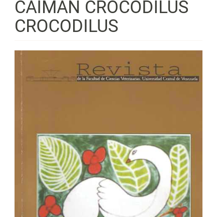
CAIMAN CROCODILUS
CROCODILUS
Barra
lateral
del
artículo