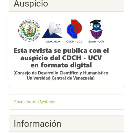
Auspicio
Desarrollado
Open Journal Systems
por
Información