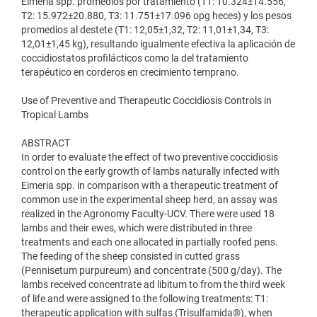
Eimeria spp. promedios por tratamiento (T1: 10.324±14.556,
T2: 15.972±20.880, T3: 11.751±17.096 opg heces) y los pesos
promedios al destete (T1: 12,05±1,32, T2: 11,01±1,34, T3:
12,01±1,45 kg), resultando igualmente efectiva la aplicación de
coccidiostatos profilácticos como la del tratamiento
terapéutico en corderos en crecimiento temprano.
Use of Preventive and Therapeutic Coccidiosis Controls in
Tropical Lambs
ABSTRACT
In order to evaluate the effect of two preventive coccidiosis
control on the early growth of lambs naturally infected with
Eimeria spp. in comparison with a therapeutic treatment of
common use in the experimental sheep herd, an assay was
realized in the Agronomy Faculty-UCV. There were used 18
lambs and their ewes, which were distributed in three
treatments and each one allocated in partially roofed pens.
The feeding of the sheep consisted in cutted grass
(Pennisetum purpureum) and concentrate (500 g/day). The
lambs received concentrate ad libitum to from the third week
of life and were assigned to the following treatments: T1:
therapeutic application with sulfas (Trisulfamida®), when