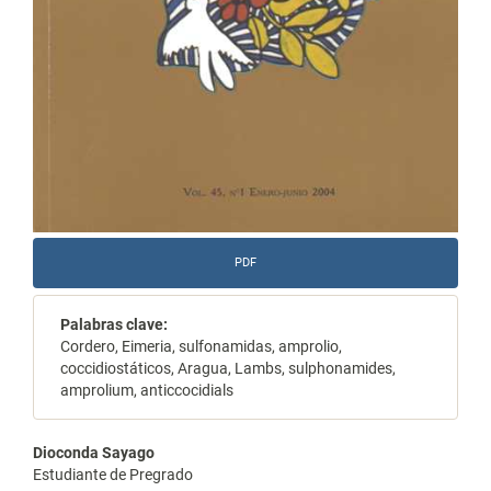
PDF
Palabras clave:
Cordero, Eimeria, sulfonamidas, amprolio,
coccidiostáticos, Aragua, Lambs, sulphonamides,
amprolium, anticcocidials
Contenido
Dioconda Sayago
Estudiante de Pregrado