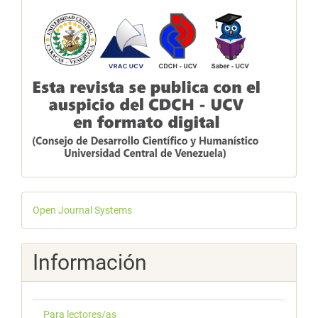
Desarrollado
Open Journal Systems
por
Información
Para lectores/as