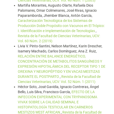
Ciencias Veterinarias, UCV: Vol. 46 Núm. 1 (2005)
Martiña Morantes, Augusto Olarte, Rafaela Dios
Palomares, Omar Colmenares, José Rivas, Ignacio
Paparamborda, Jhember Blanca, Antón García,
Caracterización Tecnológica de los Sistemas de
Producción Doble Propósito con Vacunos en El Trópico:
I. Identificación e Implementación de Tecnologías
,
Revista de la Facultad de Ciencias Veterinarias, UCV:
Vol. 60 Núm. 2 (2019)
Livia V. Pinto-Santini, Nelson Martínez, Karin Drescher,
Isamery Machado, Carlos Domínguez, Ana Z. Ruiz,
RELACIÓN ENTRE BALANCE ENERGÉTICO,
CONCENTRACIÓN DE METABOLITOS SANGUÍNEOS Y
EXPRESIÓN HIPOTALÁMICA DEL RECEPTOR TIPO 1 DE
OREXINA Y NEUROPÉPTIDO Y EN VACAS MESTIZAS
DURANTE EL POSTPARTO
,
Revista de la Facultad de
Ciencias Veterinarias, UCV: Vol. 52 Núm. 1 (2011)
Héctor Soto, José Gavidia, Ignacio Contreras, Ángel
Bello, Luis Silva, Francisco García,
EFECTO DE LA
INFECCIÓN EXPERIMENTAL CON TRYPANOSOMA
VIVAX SOBRE LA CALIDAD SEMINAL E
HISTOPATOLOGÍA TESTICULAR EN CARNEROS
MESTIZOS WEST AFRICAN
,
Revista de la Facultad de