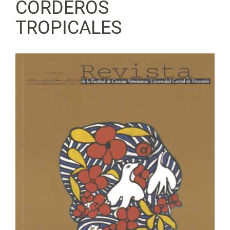
CORDEROS
TROPICALES
Barra
lateral
del
artículo