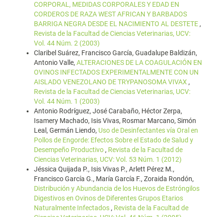
CORPORAL, MEDIDAS CORPORALES Y EDAD EN
CORDEROS DE RAZA WEST AFRICAN Y BARBADOS
BARRIGA NEGRA DESDE EL NACIMIENTO AL DESTETE
,
Revista de la Facultad de Ciencias Veterinarias, UCV:
Vol. 44 Núm. 2 (2003)
Claribel Suárez, Francisco García, Guadalupe Baldizán,
Antonio Valle,
ALTERACIONES DE LA COAGULACIÓN EN
OVINOS INFECTADOS EXPERIMENTALMENTE CON UN
AISLADO VENEZOLANO DE TRYPANOSOMA VIVAX
,
Revista de la Facultad de Ciencias Veterinarias, UCV:
Vol. 44 Núm. 1 (2003)
Antonio Rodríguez, José Carabaño, Héctor Zerpa,
Isamery Machado, Isis Vivas, Rosmar Marcano, Simón
Leal, Germán Liendo,
Uso de Desinfectantes vía Oral en
Pollos de Engorde: Efectos Sobre el Estado de Salud y
Desempeño Productivo
,
Revista de la Facultad de
Ciencias Veterinarias, UCV: Vol. 53 Núm. 1 (2012)
Jéssica Quijada P., Isis Vivas P., Arlett Pérez M.,
Francisco García G., María García F., Zoraida Rondón,
Distribución y Abundancia de los Huevos de Estróngilos
Digestivos en Ovinos de Diferentes Grupos Etarios
Naturalmente Infectados
,
Revista de la Facultad de