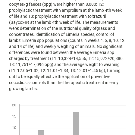
oocytes/g faeces (opg) were higher than 8,000; T2:
prophylactic treatment with amprolium at the lamb 4th week
of life and T3: prophylactic treatment with toltrazuril
(Baycox®) at the lamb 4th week of life. The measurements
were: determination of the nutritional quality ofgrass and
concentrates, identification of Eimeria species, control of
lambs’ Eimeria spp populations (counts in weeks 4, 6, 8, 10, 12
and 14 of life) and weekly weighing of animals. No significant
differences were found between the average Eimeria spp
charges by treatment (T1: 10,324±14,556, T2: 15,972±20,880,
T3: 11,751±17,096 opg) and the average weight to weaning
(T1: 12.05±1.32, T2: 11.01±1.34, T3: 12.01±1.45 kg), turning
out to be equally effective the application of preventive
coccidiosis controls than the therapeutic treatment in early
growing lambs.
Descargas