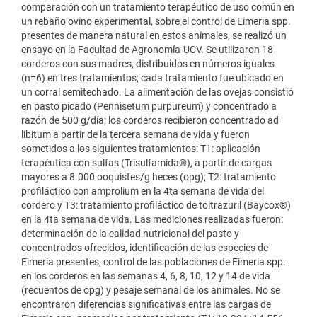
comparación con un tratamiento terapéutico de uso común en
un rebaño ovino experimental, sobre el control de Eimeria spp.
presentes de manera natural en estos animales, se realizó un
ensayo en la Facultad de Agronomía-UCV. Se utilizaron 18
corderos con sus madres, distribuidos en números iguales
(n=6) en tres tratamientos; cada tratamiento fue ubicado en
un corral semitechado. La alimentación de las ovejas consistió
en pasto picado (Pennisetum purpureum) y concentrado a
razón de 500 g/día; los corderos recibieron concentrado ad
libitum a partir de la tercera semana de vida y fueron
sometidos a los siguientes tratamientos: T1: aplicación
terapéutica con sulfas (Trisulfamida®), a partir de cargas
mayores a 8.000 ooquistes/g heces (opg); T2: tratamiento
profiláctico con amprolium en la 4ta semana de vida del
cordero y T3: tratamiento profiláctico de toltrazuril (Baycox®)
en la 4ta semana de vida. Las mediciones realizadas fueron:
determinación de la calidad nutricional del pasto y
concentrados ofrecidos, identificación de las especies de
Eimeria presentes, control de las poblaciones de Eimeria spp.
en los corderos en las semanas 4, 6, 8, 10, 12 y 14 de vida
(recuentos de opg) y pesaje semanal de los animales. No se
encontraron diferencias significativas entre las cargas de