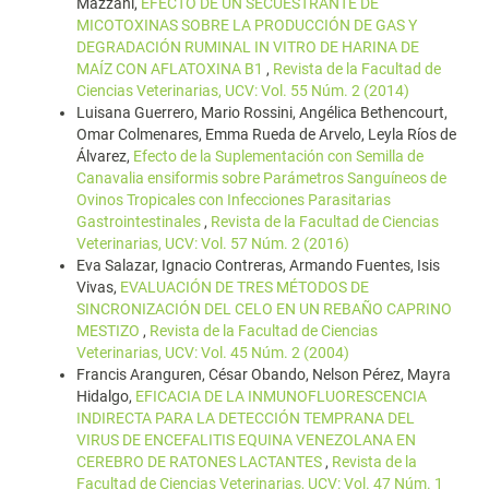
Mazzani,
EFECTO DE UN SECUESTRANTE DE
MICOTOXINAS SOBRE LA PRODUCCIÓN DE GAS Y
DEGRADACIÓN RUMINAL IN VITRO DE HARINA DE
MAÍZ CON AFLATOXINA B1
,
Revista de la Facultad de
Ciencias Veterinarias, UCV: Vol. 55 Núm. 2 (2014)
Luisana Guerrero, Mario Rossini, Angélica Bethencourt,
Omar Colmenares, Emma Rueda de Arvelo, Leyla Ríos de
Álvarez,
Efecto de la Suplementación con Semilla de
Canavalia ensiformis sobre Parámetros Sanguíneos de
Ovinos Tropicales con Infecciones Parasitarias
Gastrointestinales
,
Revista de la Facultad de Ciencias
Veterinarias, UCV: Vol. 57 Núm. 2 (2016)
Eva Salazar, Ignacio Contreras, Armando Fuentes, Isis
Vivas,
EVALUACIÓN DE TRES MÉTODOS DE
SINCRONIZACIÓN DEL CELO EN UN REBAÑO CAPRINO
MESTIZO
,
Revista de la Facultad de Ciencias
Veterinarias, UCV: Vol. 45 Núm. 2 (2004)
Francis Aranguren, César Obando, Nelson Pérez, Mayra
Hidalgo,
EFICACIA DE LA INMUNOFLUORESCENCIA
INDIRECTA PARA LA DETECCIÓN TEMPRANA DEL
VIRUS DE ENCEFALITIS EQUINA VENEZOLANA EN
CEREBRO DE RATONES LACTANTES
,
Revista de la
Facultad de Ciencias Veterinarias, UCV: Vol. 47 Núm. 1