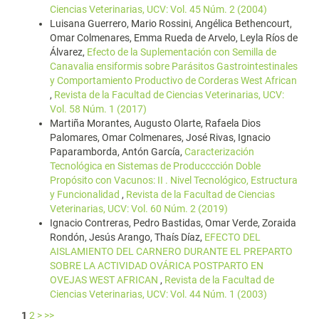
Ciencias Veterinarias, UCV: Vol. 45 Núm. 2 (2004)
Luisana Guerrero, Mario Rossini, Angélica Bethencourt,
Omar Colmenares, Emma Rueda de Arvelo, Leyla Ríos de
Álvarez,
Efecto de la Suplementación con Semilla de
Canavalia ensiformis sobre Parásitos Gastrointestinales
y Comportamiento Productivo de Corderas West African
,
Revista de la Facultad de Ciencias Veterinarias, UCV:
Vol. 58 Núm. 1 (2017)
Martiña Morantes, Augusto Olarte, Rafaela Dios
Palomares, Omar Colmenares, José Rivas, Ignacio
Paparamborda, Antón García,
Caracterización
Tecnológica en Sistemas de Producccción Doble
Propósito con Vacunos: II . Nivel Tecnológico, Estructura
y Funcionalidad
,
Revista de la Facultad de Ciencias
Veterinarias, UCV: Vol. 60 Núm. 2 (2019)
Ignacio Contreras, Pedro Bastidas, Omar Verde, Zoraida
Rondón, Jesús Arango, Thaís Díaz,
EFECTO DEL
AISLAMIENTO DEL CARNERO DURANTE EL PREPARTO
SOBRE LA ACTIVIDAD OVÁRICA POSTPARTO EN
OVEJAS WEST AFRICAN
,
Revista de la Facultad de
Ciencias Veterinarias, UCV: Vol. 44 Núm. 1 (2003)
1
2
>
>>