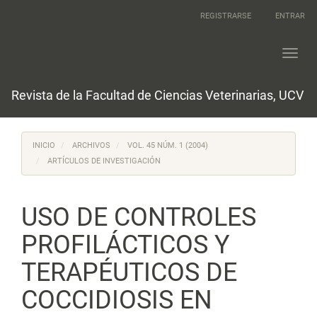
Navegación
REGISTRARSE
ENTRAR
principal
Contenido
principal
Toggl
Barra
navig
lateral
Revista de la Facultad de Ciencias Veterinarias, UCV
INICIO
ARCHIVOS
VOL. 45 NÚM. 1 (2004)
ARTÍCULOS DE INVESTIGACIÓN
USO DE CONTROLES
PROFILÁCTICOS Y
TERAPÉUTICOS DE
COCCIDIOSIS EN