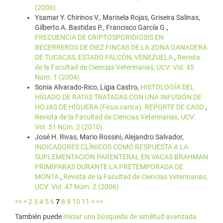
(2006)
Ysamar Y. Chirinos V., Marisela Rojas, Griseira Salinas,
Gilberto A. Bastidas P., Francisco García G.,
FRECUENCIA DE CRIPTOSPORIDIOSIS EN
BECERREROS DE DIEZ FINCAS DE LA ZONA GANADERA
DE TUCACAS, ESTADO FALCÓN, VENEZUELA
,
Revista
de la Facultad de Ciencias Veterinarias, UCV: Vol. 45
Núm. 1 (2004)
Sonia Alvarado-Rico, Ligia Castro,
HISTOLOGÍA DEL
HÍGADO DE RATAS TRATADAS CON UNA INFUSIÓN DE
HOJAS DE HIGUERA (Ficus carica). REPORTE DE CASO
,
Revista de la Facultad de Ciencias Veterinarias, UCV:
Vol. 51 Núm. 2 (2010)
José H. Rivas, Mario Rossini, Alejandro Salvador,
INDICADORES CLÍNICOS COMO RESPUESTA A LA
SUPLEMENTACIÓN PARENTERAL EN VACAS BRAHMAN
PRIMÍPARAS DURANTE LA PRETEMPORADA DE
MONTA
,
Revista de la Facultad de Ciencias Veterinarias,
UCV: Vol. 47 Núm. 2 (2006)
<<
<
2
3
4
5
6
7
8
9
10
11
>
>>
También puede
Iniciar una búsqueda de similitud avanzada