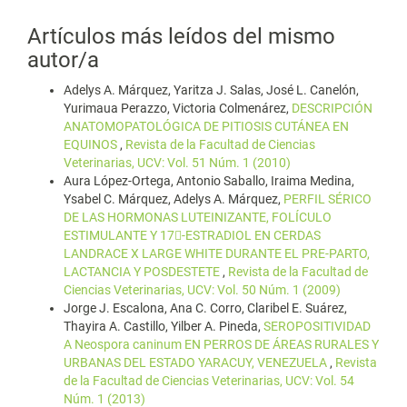
Artículos más leídos del mismo
autor/a
Adelys A. Márquez, Yaritza J. Salas, José L. Canelón,
Yurimaua Perazzo, Victoria Colmenárez,
DESCRIPCIÓN
ANATOMOPATOLÓGICA DE PITIOSIS CUTÁNEA EN
EQUINOS
,
Revista de la Facultad de Ciencias
Veterinarias, UCV: Vol. 51 Núm. 1 (2010)
Aura López-Ortega, Antonio Saballo, Iraima Medina,
Ysabel C. Márquez, Adelys A. Márquez,
PERFIL SÉRICO
DE LAS HORMONAS LUTEINIZANTE, FOLÍCULO
ESTIMULANTE Y 17-ESTRADIOL EN CERDAS
LANDRACE X LARGE WHITE DURANTE EL PRE-PARTO,
LACTANCIA Y POSDESTETE
,
Revista de la Facultad de
Ciencias Veterinarias, UCV: Vol. 50 Núm. 1 (2009)
Jorge J. Escalona, Ana C. Corro, Claribel E. Suárez,
Thayira A. Castillo, Yilber A. Pineda,
SEROPOSITIVIDAD
A Neospora caninum EN PERROS DE ÁREAS RURALES Y
URBANAS DEL ESTADO YARACUY, VENEZUELA
,
Revista
de la Facultad de Ciencias Veterinarias, UCV: Vol. 54
Núm. 1 (2013)