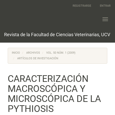
Navegación
REGISTRARSE
ENTRAR
principal
Contenido
principal
Toggl
Barra
navig
lateral
Revista de la Facultad de Ciencias Veterinarias, UCV
INICIO
ARCHIVOS
VOL. 50 NÚM. 1 (2009)
ARTÍCULOS DE INVESTIGACIÓN
CARACTERIZACIÓN
MACROSCÓPICA Y
MICROSCÓPICA DE LA
PYTHIOSIS