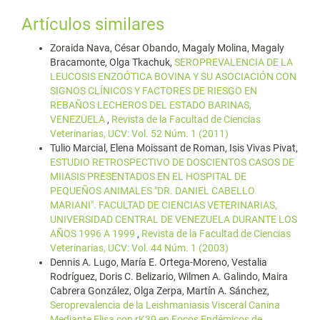
Artículos similares
Zoraida Nava, César Obando, Magaly Molina, Magaly
Bracamonte, Olga Tkachuk,
SEROPREVALENCIA DE LA
LEUCOSIS ENZOÓTICA BOVINA Y SU ASOCIACIÓN CON
SIGNOS CLÍNICOS Y FACTORES DE RIESGO EN
REBAÑOS LECHEROS DEL ESTADO BARINAS,
VENEZUELA
,
Revista de la Facultad de Ciencias
Veterinarias, UCV: Vol. 52 Núm. 1 (2011)
Tulio Marcial, Elena Moissant de Roman, Isis Vivas Pivat,
ESTUDIO RETROSPECTIVO DE DOSCIENTOS CASOS DE
MIIASIS PRESENTADOS EN EL HOSPITAL DE
PEQUEÑOS ANIMALES "DR. DANIEL CABELLO
MARIANI". FACULTAD DE CIENCIAS VETERINARIAS,
UNIVERSIDAD CENTRAL DE VENEZUELA DURANTE LOS
AÑOS 1996 A 1999
,
Revista de la Facultad de Ciencias
Veterinarias, UCV: Vol. 44 Núm. 1 (2003)
Dennis A. Lugo, María E. Ortega-Moreno, Vestalia
Rodríguez, Doris C. Belizario, Wilmen A. Galindo, Maira
Cabrera González, Olga Zerpa, Martín A. Sánchez,
Seroprevalencia de la Leishmaniasis Visceral Canina
Mediante Elisa con rK39 en Focos Endémicos de