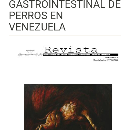
GASTROINTESTINAL DE
PERROS EN
VENEZUELA
Barra
lateral
del
artículo