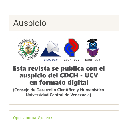
Auspicio
Desarrollado
Open Journal Systems
por