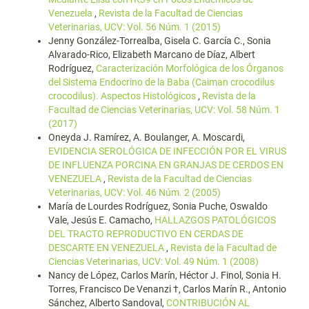
Venezuela
,
Revista de la Facultad de Ciencias
Veterinarias, UCV: Vol. 56 Núm. 1 (2015)
Jenny González-Torrealba, Gisela C. García C., Sonia
Alvarado-Rico, Elizabeth Marcano de Díaz, Albert
Rodríguez,
Caracterización Morfológica de los Órganos
del Sistema Endocrino de la Baba (Caiman crocodilus
crocodilus). Aspectos Histológicos
,
Revista de la
Facultad de Ciencias Veterinarias, UCV: Vol. 58 Núm. 1
(2017)
Oneyda J. Ramírez, A. Boulanger, A. Moscardi,
EVIDENCIA SEROLÓGICA DE INFECCIÓN POR EL VIRUS
DE INFLUENZA PORCINA EN GRANJAS DE CERDOS EN
VENEZUELA
,
Revista de la Facultad de Ciencias
Veterinarias, UCV: Vol. 46 Núm. 2 (2005)
María de Lourdes Rodríguez, Sonia Puche, Oswaldo
Vale, Jesús E. Camacho,
HALLAZGOS PATOLÓGICOS
DEL TRACTO REPRODUCTIVO EN CERDAS DE
DESCARTE EN VENEZUELA
,
Revista de la Facultad de
Ciencias Veterinarias, UCV: Vol. 49 Núm. 1 (2008)
Nancy de López, Carlos Marín, Héctor J. Finol, Sonia H.
Torres, Francisco De Venanzi †, Carlos Marín R., Antonio
Sánchez, Alberto Sandoval,
CONTRIBUCIÓN AL