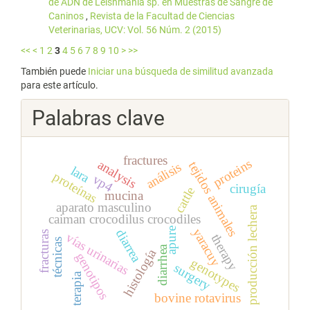
de ADN de Leishmania sp. en Muestras de Sangre de
Caninos
,
Revista de la Facultad de Ciencias
Veterinarias, UCV: Vol. 56 Núm. 2 (2015)
<<
<
1
2
3
4
5
6
7
8
9
10
>
>>
También puede
Iniciar una búsqueda de similitud avanzada
para este artículo.
Palabras clave
fractures
proteins
analysis
tejidos animales
análisis
lara
proteínas
vp4
cirugía
cattle
mucina
aparato masculino
producción lechera
caiman crocodilus crocodiles
yaracuy
apure
diarrea
fracturas
vías urinarias
therapy
técnicas
diarrhea
histología
genotipos
genotypes
surgery
terapia
bovine rotavirus