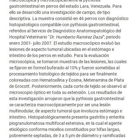
macroscópica y microscópicamente la pythiosis
gastrointestinal en perros del estado Lara, Venezuela. Para
ello se desarrolló una investigación de campo, de tipo
descriptiva. La muestra consistió en 46 perros con diagnóstico
histopatológico compatible con pythiosis gastrointestinal,
referidos al Servicio de Diagnóstico Anatomopatológico del
Hospital Veterinario “
Dr. Humberto Ramírez Daza
”; periodo
enero 2001- julio 2007. El estudio macroscópico evaluó las
lesiones de aspecto tumoral ubicadas en el estómago e
intestino de los perros en estudio. Para la evaluación
microscópica, se tomaron muestras de las lesiones, las cuales
se fijaron en formol buferado al 10% y fueron sometidas al
procesamiento histológico de tejidos para ser finalmente
coloreadas con Hematoxilina y Eosina, Metenamina de Plata
de Grocott. Posteriormente, cada corte de tejido se observó al
microscopio óptico en toda su extensión. Los resultados de
esta investigación arrojaron que la pythiosis gastrointestinal
se caracteriza macroscópicamente por ser una lesión
multinodular, de aspecto tumoral que involucra estómago e
intestino. Histopatológicamente presenta gastritis y enteritis
piogranulomatosa multifocal extensiva, en la cual el agente
etiológico conforma micelios constituidos por hifas largas,
pobremente septadas, de 3 a 5 µm de diámetro y ramificadas