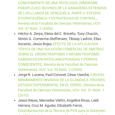
CONOCIMIENTO DE UNA PATOLOGÍA (SÍNDROME
PARAPLÉJICO BOVINO) DE LA GANADERÍA EXTENSIVA
DE LOS LLANOS DE VENEZUELA. PARTE II: ESTUDIO
ETIOPATOGÉNICO Y ESTRATEGIAS DE CONTROL
,
Revista de la Facultad de Ciencias Veterinarias, UCV:
Vol. 47 Núm. 2 (2006)
Héctor A. Zerpa, Elena del C. Briceño, Tony Chacón,
Simón G. Comerma-Steffensen, Tibisay Ladrón, Elías
Ascanio, Jesús Rojas,
EFECTO DE LA APLICACIÓN
TÓPICA DE UNA SOLUCIÓN COMERCIAL DE AMITRAZ
SOBRE EL CRONOTROPISMO Y DROMOTROPISMO
CARDIACOS EN RATAS ANESTESIADAS Y PERROS
CONSCIENTES
,
Revista de la Facultad de Ciencias
Veterinarias, UCV: Vol. 50 Núm. 2 (2009)
Jorge R. Lucena, Paúl Coronel, César Useche,
CIRUGÍA
MÍNIMAMENTE INVASIVA DE LA GLÁNDULA TIROIDES:
ESTUDIO EXPERIMENTAL EN EL PERRO
,
Revista de la
Facultad de Ciencias Veterinarias, UCV: Vol. 51 Núm. 1
(2010)
Jesús Reyes, Mercedes Viettri, Angeline Rivas, Leidi
Herrera, Cruz M. Aguilar, Elizabeth Ferrer,
Estandarización de la Técnica de PCR para la Detección