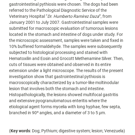
gastrointestinal pythiosis were chosen. The dogs had been
referred to the Pathological Diagnostic Service of the
Veterinary Hospital “
Dr. Humberto Ramírez Daza
”, from
January 2001 to July 2007. Gastrointestinal samples were
submitted for macroscopic evaluation of tumorous lesions
located in the stomach and intestine of dogs under study. For
the microscopic assessment, samples were taken and fixed in
10% buffered formaldehyde. The samples were subsequently
subjected to histological processing and stained with
Hematoxilin and Eosin and Grocott Methenamine Silver. Then,
cuts of tissues were obtained and observed in its entire
extension under a light microscope. The results of the present
investigation show that gastrointestinal pythiosis is
macroscopically characterized by a tumor-like moltinodular
lesion that involves both the stomach and intestine.
Histopathologically, the lesions showed multifocal gastritis
and extensive pyogranulomatous enteritis where the
etiological agent forms mycelia with long hyphae, few septa,
branched in 90º angles, and a diameter of 3 to 5 µm.
(
Key words
: Dog; Pythium; digestive system; lesion; Venezuela)