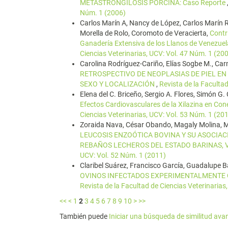
METASTRONGILOSIS PORCINA: Caso Reporte
Núm. 1 (2006)
Carlos Marín A, Nancy de López, Carlos Marín R
Morella de Rolo, Coromoto de Veracierta,
Contr
Ganadería Extensiva de los Llanos de Venezuela
Ciencias Veterinarias, UCV: Vol. 47 Núm. 1 (20
Carolina Rodríguez-Cariño, Elías Sogbe M., Car
RETROSPECTIVO DE NEOPLASIAS DE PIEL EN 
SEXO Y LOCALIZACIÓN
,
Revista de la Faculta
Elena del C. Briceño, Sergio A. Flores, Simón 
Efectos Cardiovasculares de la Xilazina en Cone
Ciencias Veterinarias, UCV: Vol. 53 Núm. 1 (20
Zoraida Nava, César Obando, Magaly Molina, 
LEUCOSIS ENZOÓTICA BOVINA Y SU ASOCIAC
REBAÑOS LECHEROS DEL ESTADO BARINAS,
UCV: Vol. 52 Núm. 1 (2011)
Claribel Suárez, Francisco García, Guadalupe B
OVINOS INFECTADOS EXPERIMENTALMENTE 
Revista de la Facultad de Ciencias Veterinarias
<<
<
1
2
3
4
5
6
7
8
9
10
>
>>
También puede
Iniciar una búsqueda de similitud av