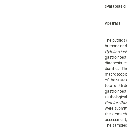
(
Palabras c
Abstract
The pythiosi
humans and s
Pythium ins
gastrointest
diagnosis, c
diarrhea. Th
macroscopic 
of the State
total of 46 
gastrointest
Pathological
Ramírez Da
were submitt
the stomach 
assessment,
The samples 