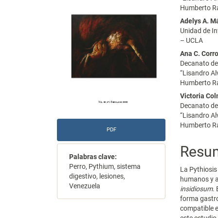
Humberto Ra
del
del
Adelys A. M
artículo
artícu
Unidad de In
– UCLA
Ana C. Corr
Decanato de 
“Lisandro Al
Humberto Ra
Victoria Co
Decanato de 
“Lisandro Al
Humberto Ra
PDF
Resu
Palabras clave:
Perro, Pythium, sistema
La Pythiosi
digestivo, lesiones,
humanos y a
Venezuela
insidiosum
.
forma gastr
compatible e