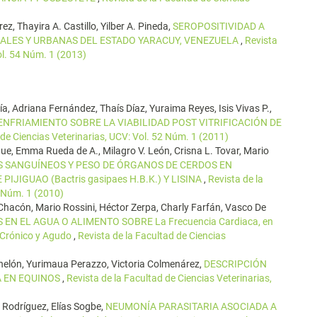
ez, Thayira A. Castillo, Yilber A. Pineda,
SEROPOSITIVIDAD A
RALES Y URBANAS DEL ESTADO YARACUY, VENEZUELA
,
Revista
ol. 54 Núm. 1 (2013)
a, Adriana Fernández, Thaís Díaz, Yuraima Reyes, Isis Vivas P.,
 ENFRIAMIENTO SOBRE LA VIABILIDAD POST VITRIFICACIÓN DE
 de Ciencias Veterinarias, UCV: Vol. 52 Núm. 1 (2011)
que, Emma Rueda de A., Milagro V. León, Crisna L. Tovar, Mario
 SANGUÍNEOS Y PESO DE ÓRGANOS DE CERDOS EN
JIGUAO (Bactris gasipaes H.B.K.) Y LISINA
,
Revista de la
1 Núm. 1 (2010)
Chacón, Mario Rossini, Héctor Zerpa, Charly Farfán, Vasco De
EN EL AGUA O ALIMENTO SOBRE La Frecuencia Cardiaca, en
o Crónico y Agudo
,
Revista de la Facultad de Ciencias
anelón, Yurimaua Perazzo, Victoria Colmenárez,
DESCRIPCIÓN
A EN EQUINOS
,
Revista de la Facultad de Ciencias Veterinarias,
 Rodríguez, Elías Sogbe,
NEUMONÍA PARASITARIA ASOCIADA A