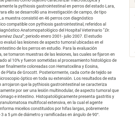
 se planteó como objetivo caracterizar macroscópica y
mente la pythiosis gastrointestinal en perros del estado Lara,
ara ello se desarrolló una investigación de campo, de tipo
 La muestra consistió en 46 perros con diagnóstico
ico compatible con pythiosis gastrointestinal, referidos al
Diagnóstico Anatomopatológico del Hospital Veterinario “
Dr.
amírez Daza
”; periodo enero 2001- julio 2007. El estudio
 evaluó las lesiones de aspecto tumoral ubicadas en el
ntestino de los perros en estudio. Para la evaluación
, se tomaron muestras de las lesiones, las cuales se fijaron en
ado al 10% y fueron sometidas al procesamiento histológico de
 ser finalmente coloreadas con Hematoxilina y Eosina,
e Plata de Grocott. Posteriormente, cada corte de tejido se
icroscopio óptico en toda su extensión. Los resultados de esta
n arrojaron que la pythiosis gastrointestinal se caracteriza
mente por ser una lesión multinodular, de aspecto tumoral que
tómago e intestino. Histopatológicamente presenta gastritis y
ogranulomatosa multifocal extensiva, en la cual el agente
onforma micelios constituidos por hifas largas, pobremente
 3 a 5 µm de diámetro y ramificadas en ángulo de 90°.