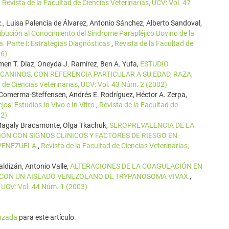
,
Revista de la Facultad de Ciencias Veterinarias, UCV: Vol. 47
., Luisa Palencia de Álvarez, Antonio Sánchez, Alberto Sandoval,
ibución al Conocimiento del Síndrome Parapléjico Bovino de la
. Parte I: Estrategias Diagnósticas
,
Revista de la Facultad de
06)
men T. Díaz, Oneyda J. Ramírez, Ben A. Yufa,
ESTUDIO
CANINOS, CON REFERENCIA PARTICULAR A SU EDAD, RAZA,
d de Ciencias Veterinarias, UCV: Vol. 43 Núm. 2 (2002)
G. Comerma-Steffensen, Andrés E. Rodríguez, Héctor A. Zerpa,
jos: Estudios In Vivo e In Vitro
,
Revista de la Facultad de
12)
Magaly Bracamonte, Olga Tkachuk,
SEROPREVALENCIA DE LA
IÓN CON SIGNOS CLÍNICOS Y FACTORES DE RIESGO EN
 VENEZUELA
,
Revista de la Facultad de Ciencias Veterinarias,
aldizán, Antonio Valle,
ALTERACIONES DE LA COAGULACIÓN EN
CON UN AISLADO VENEZOLANO DE TRYPANOSOMA VIVAX
,
, UCV: Vol. 44 Núm. 1 (2003)
anzada
para este artículo.