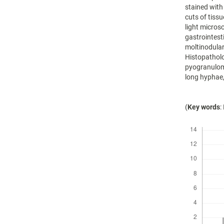
stained with
cuts of tiss
light micros
gastrointest
moltinodular
Histopatholo
pyogranuloma
long hyphae,
(
Key words
:
Descargas