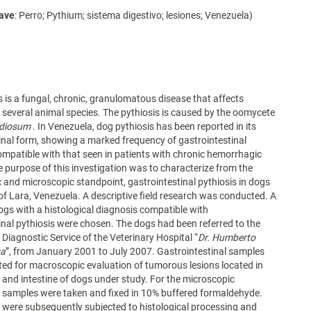
lave
: Perro; Pythium; sistema digestivo; lesiones; Venezuela)
s is a fungal, chronic, granulomatous disease that affects
everal animal species. The pythiosis is caused by the oomycete
idiosum
. In Venezuela, dog pythiosis has been reported in its
inal form, showing a marked frequency of gastrointestinal
ompatible with that seen in patients with chronic hemorrhagic
e purpose of this investigation was to characterize from the
and microscopic standpoint, gastrointestinal pythiosis in dogs
 of Lara, Venezuela. A descriptive field research was conducted. A
dogs with a histological diagnosis compatible with
inal pythiosis were chosen. The dogs had been referred to the
 Diagnostic Service of the Veterinary Hospital “
Dr. Humberto
za
”, from January 2001 to July 2007. Gastrointestinal samples
ed for macroscopic evaluation of tumorous lesions located in
and intestine of dogs under study. For the microscopic
 samples were taken and fixed in 10% buffered formaldehyde.
were subsequently subjected to histological processing and