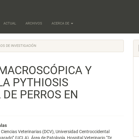
ACTUAL
ARCHIVOS
ACERCA DE
OS DE INVESTIGACIÓN
 MACROSCÓPICA Y
LA PYTHIOSIS
 DE PERROS EN
nido
alas
Ciencias Veterinarias (DCV), Universidad Centroccidental
pal
varado” (UCLA). Área de Patología, Hospital Veterinario “Dr.