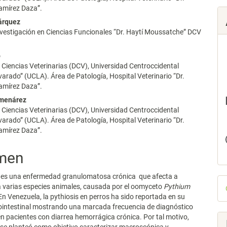
mírez Daza”.
árquez
lo
vestigación en Ciencias Funcionales “Dr. Haytí Moussatche” DCV
o
Ciencias Veterinarias (DCV), Universidad Centroccidental
varado” (UCLA). Área de Patología, Hospital Veterinario “Dr.
mírez Daza”.
lmenárez
Ciencias Veterinarias (DCV), Universidad Centroccidental
varado” (UCLA). Área de Patología, Hospital Veterinario “Dr.
mírez Daza”.
men
s es una enfermedad granulomatosa crónica que afecta a
D
 varias especies animales, causada por el oomyceto
Pythium
p
 En Venezuela, la pythiosis en perros ha sido reportada en su
ointestinal mostrando una marcada frecuencia de diagnóstico
n pacientes con diarrea hemorrágica crónica. Por tal motivo,