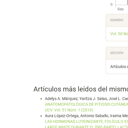
Detal
NÚMERO
del
Vol. 50 N
artícu
SECCIÓN
Artículos 
Artículos más leídos del mism
Adelys A. Márquez, Yaritza J. Salas, José L. C
ANATOMOPATOLÓGICA DE PITIOSIS CUTÁNE
UCV: Vol. 51 Núm. 1 (2010)
Aura López-Ortega, Antonio Saballo, Iraima Me
LAS HORMONAS LUTEINIZANTE, FOLÍCULO E
LARGE WHITE DURANTE EL PRE-PARTO, LAC