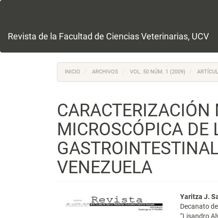
Navegación
principal
Contenido
principal
Revista de la Facultad de Ciencias Veterinarias, UCV
Barra
lateral
INICIO
ARCHIVOS
VOL. 50 NÚM. 1 (2009)
ARTÍCUL
CARACTERIZACIÓN
MICROSCÓPICA DE 
GASTROINTESTINAL
VENEZUELA
Barra
Conte
Yaritza J. S
Decanato de 
lateral
princi
“Lisandro Al