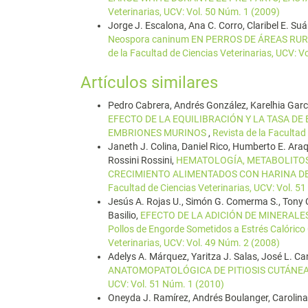
Veterinarias, UCV: Vol. 50 Núm. 1 (2009)
Jorge J. Escalona, Ana C. Corro, Claribel E. Suár
Neospora caninum EN PERROS DE ÁREAS RU
de la Facultad de Ciencias Veterinarias, UCV: V
Artículos similares
Pedro Cabrera, Andrés González, Karelhia Garcí
EFECTO DE LA EQUILIBRACIÓN Y LA TASA DE
EMBRIONES MURINOS
,
Revista de la Facultad
Janeth J. Colina, Daniel Rico, Humberto E. Ara
Rossini Rossini,
HEMATOLOGÍA, METABOLITOS
CRECIMIENTO ALIMENTADOS CON HARINA DE PI
Facultad de Ciencias Veterinarias, UCV: Vol. 5
Jesús A. Rojas U., Simón G. Comerma S., Tony 
Basilio,
EFECTO DE LA ADICIÓN DE MINERALES 
Pollos de Engorde Sometidos a Estrés Calóric
Veterinarias, UCV: Vol. 49 Núm. 2 (2008)
Adelys A. Márquez, Yaritza J. Salas, José L. C
ANATOMOPATOLÓGICA DE PITIOSIS CUTÁNE
UCV: Vol. 51 Núm. 1 (2010)
Oneyda J. Ramírez, Andrés Boulanger, Carolina