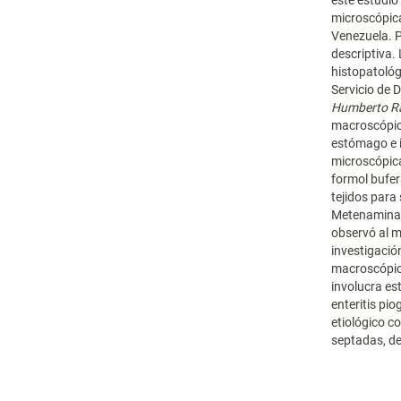
este estudio
microscópica
Venezuela. P
descriptiva.
histopatológ
Servicio de 
Humberto R
macroscópico
estómago e i
microscópica
formol bufer
tejidos para
Metenamina d
observó al m
investigació
macroscópica
involucra es
enteritis pi
etiológico c
septadas, de