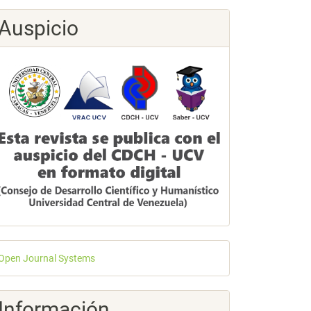
Auspicio
esarrollado
Open Journal Systems
or
Información