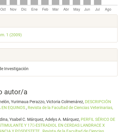
les
úm. 1 (2009)
lo
de Investigación
o autor/a
anelón, Yurimaua Perazzo, Victoria Colmenárez,
DESCRIPCIÓN
A EN EQUINOS
,
Revista de la Facultad de Ciencias Veterinarias,
dina, Ysabel C. Márquez, Adelys A. Márquez,
PERFIL SÉRICO DE
STIMULANTE Y 17-ESTRADIOL EN CERDAS LANDRACE X
TANCIA Y POSDESTETE
,
Revista de la Facultad de Ciencias