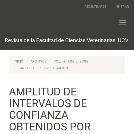
Navegación
REGISTRARSE
ENTRAR
principal
Contenido
principal
Toggl
Barra
navig
lateral
Revista de la Facultad de Ciencias Veterinarias, UCV
INICIO
ARCHIVOS
VOL. 49 NÚM. 2 (2008)
ARTÍCULOS DE INVESTIGACIÓN
AMPLITUD DE
INTERVALOS DE
CONFIANZA
OBTENIDOS POR