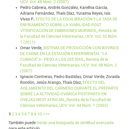
UCV: Vol. 48 Núm. 2 (2007)
Pedro Cabrera, Andrés González, Karelhia García,
Adriana Fernández, Thaís Díaz, Yuraima Reyes, Isis
Vivas P.,
EFECTO DE LA EQUILIBRACIÓN Y LA TASA DE
ENFRIAMIENTO SOBRE LA VIABILIDAD POST
VITRIFICACIÓN DE EMBRIONES MURINOS
,
Revista de
la Facultad de Ciencias Veterinarias, UCV: Vol. 52 Núm.
1 (2011)
Omar Verde,
SISTEMA DE PRODUCCIÓN CON BOVINOS
DE CARNE EN LA ESTACIÓN EXPERIMENTAL “LA
CUMACA” II.- PESO A LOS 205 DÍAS
,
Revista de la
Facultad de Ciencias Veterinarias, UCV: Vol. 48 Núm. 2
(2007)
Ignacio Contreras, Pedro Bastidas, Omar Verde, Zoraida
Rondón, Jesús Arango, Thaís Díaz,
EFECTO DEL
AISLAMIENTO DEL CARNERO DURANTE EL PREPARTO
SOBRE LA ACTIVIDAD OVÁRICA POSTPARTO EN
OVEJAS WEST AFRICAN
,
Revista de la Facultad de
Ciencias Veterinarias, UCV: Vol. 44 Núm. 1 (2003)
1
2
3
4
5
6
7
8
9
10
>
>>
También puede
Iniciar una búsqueda de similitud avanzada
para este artículo.