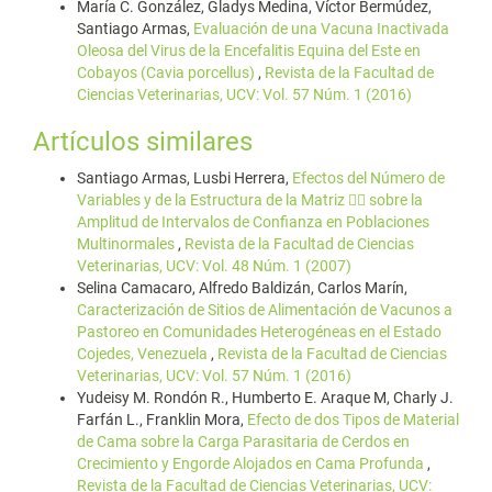
María C. González, Gladys Medina, Víctor Bermúdez,
Santiago Armas,
Evaluación de una Vacuna Inactivada
Oleosa del Virus de la Encefalitis Equina del Este en
Cobayos (Cavia porcellus)
,
Revista de la Facultad de
Ciencias Veterinarias, UCV: Vol. 57 Núm. 1 (2016)
Artículos similares
Santiago Armas, Lusbi Herrera,
Efectos del Número de
Variables y de la Estructura de la Matriz  sobre la
Amplitud de Intervalos de Confianza en Poblaciones
Multinormales
,
Revista de la Facultad de Ciencias
Veterinarias, UCV: Vol. 48 Núm. 1 (2007)
Selina Camacaro, Alfredo Baldizán, Carlos Marín,
Caracterización de Sitios de Alimentación de Vacunos a
Pastoreo en Comunidades Heterogéneas en el Estado
Cojedes, Venezuela
,
Revista de la Facultad de Ciencias
Veterinarias, UCV: Vol. 57 Núm. 1 (2016)
Yudeisy M. Rondón R., Humberto E. Araque M, Charly J.
Farfán L., Franklin Mora,
Efecto de dos Tipos de Material
de Cama sobre la Carga Parasitaria de Cerdos en
Crecimiento y Engorde Alojados en Cama Profunda
,
Revista de la Facultad de Ciencias Veterinarias, UCV: