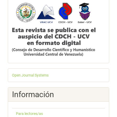
Desarrollado
Open Journal Systems
por
Información
Para lectores/as