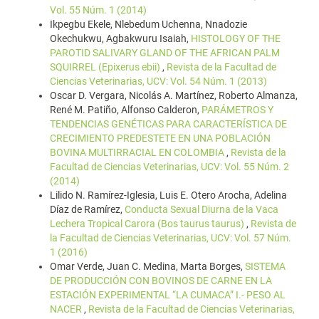
Vol. 55 Núm. 1 (2014)
Ikpegbu Ekele, Nlebedum Uchenna, Nnadozie
Okechukwu, Agbakwuru Isaiah,
HISTOLOGY OF THE
PAROTID SALIVARY GLAND OF THE AFRICAN PALM
SQUIRREL (Epixerus ebii)
,
Revista de la Facultad de
Ciencias Veterinarias, UCV: Vol. 54 Núm. 1 (2013)
Oscar D. Vergara, Nicolás A. Martínez, Roberto Almanza,
René M. Patiño, Alfonso Calderon,
PARÁMETROS Y
TENDENCIAS GENÉTICAS PARA CARACTERÍSTICA DE
CRECIMIENTO PREDESTETE EN UNA POBLACIÓN
BOVINA MULTIRRACIAL EN COLOMBIA
,
Revista de la
Facultad de Ciencias Veterinarias, UCV: Vol. 55 Núm. 2
(2014)
Lilido N. Ramírez-Iglesia, Luis E. Otero Arocha, Adelina
Díaz de Ramírez,
Conducta Sexual Diurna de la Vaca
Lechera Tropical Carora (Bos taurus taurus)
,
Revista de
la Facultad de Ciencias Veterinarias, UCV: Vol. 57 Núm.
1 (2016)
Omar Verde, Juan C. Medina, Marta Borges,
SISTEMA
DE PRODUCCIÓN CON BOVINOS DE CARNE EN LA
ESTACIÓN EXPERIMENTAL “LA CUMACA” I.- PESO AL
NACER
,
Revista de la Facultad de Ciencias Veterinarias,