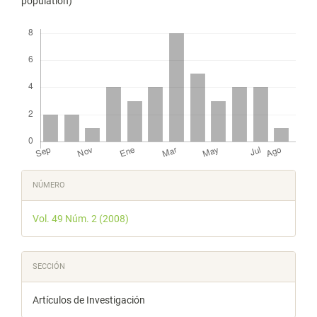
population)
Descargas
Detalles
NÚMERO
del
Vol. 49 Núm. 2 (2008)
artículo
SECCIÓN
Artículos de Investigación