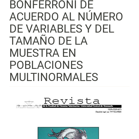
BONFERRONI DE
ACUERDO AL NÚMERO
DE VARIABLES Y DEL
TAMAÑO DE LA
MUESTRA EN
POBLACIONES
MULTINORMALES
Barra
lateral
del
artículo