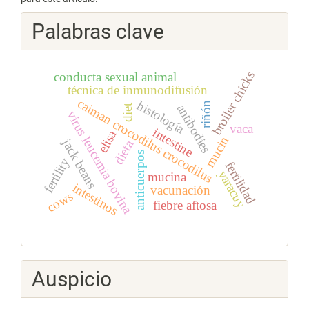
Palabras clave
broiler chicks
conducta sexual animal
técnica de inmunodifusión
caiman crocodilus crocodilus
histología
riñón
antibodies
diet
virus leucemia bovina
vaca
intestine
elisa
mucin
jack beans
dieta
anticuerpos
fertility
fertilidad
yaracuy
mucina
intestinos
vacunación
cows
fiebre aftosa
Auspicio