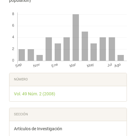
population)
Descargas
Detalles
NÚMERO
del
Vol. 49 Núm. 2 (2008)
artículo
SECCIÓN
Artículos de Investigación