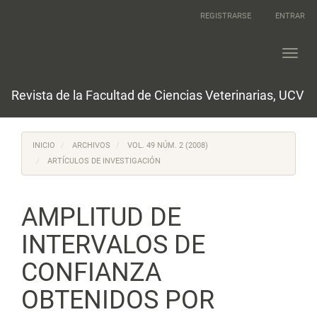
Navegación
REGISTRARSE
ENTRAR
principal
Contenido
principal
Toggl
Barra
navig
lateral
Revista de la Facultad de Ciencias Veterinarias, UCV
INICIO
ARCHIVOS
VOL. 49 NÚM. 2 (2008)
ARTÍCULOS DE INVESTIGACIÓN
AMPLITUD DE
INTERVALOS DE
CONFIANZA
OBTENIDOS POR