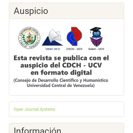
Auspicio
Desarrollado
Open Journal Systems
por
Información