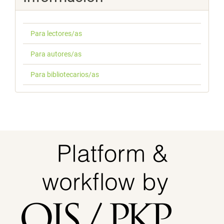
Para lectores/as
Para autores/as
Para bibliotecarios/as