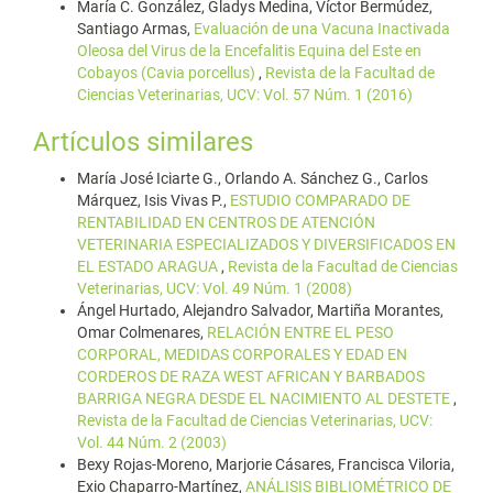
María C. González, Gladys Medina, Víctor Bermúdez,
Santiago Armas,
Evaluación de una Vacuna Inactivada
Oleosa del Virus de la Encefalitis Equina del Este en
Cobayos (Cavia porcellus)
,
Revista de la Facultad de
Ciencias Veterinarias, UCV: Vol. 57 Núm. 1 (2016)
Artículos similares
María José Iciarte G., Orlando A. Sánchez G., Carlos
Márquez, Isis Vivas P.,
ESTUDIO COMPARADO DE
RENTABILIDAD EN CENTROS DE ATENCIÓN
VETERINARIA ESPECIALIZADOS Y DIVERSIFICADOS EN
EL ESTADO ARAGUA
,
Revista de la Facultad de Ciencias
Veterinarias, UCV: Vol. 49 Núm. 1 (2008)
Ángel Hurtado, Alejandro Salvador, Martiña Morantes,
Omar Colmenares,
RELACIÓN ENTRE EL PESO
CORPORAL, MEDIDAS CORPORALES Y EDAD EN
CORDEROS DE RAZA WEST AFRICAN Y BARBADOS
BARRIGA NEGRA DESDE EL NACIMIENTO AL DESTETE
,
Revista de la Facultad de Ciencias Veterinarias, UCV:
Vol. 44 Núm. 2 (2003)
Bexy Rojas-Moreno, Marjorie Cásares, Francisca Viloria,
Exio Chaparro-Martínez,
ANÁLISIS BIBLIOMÉTRICO DE