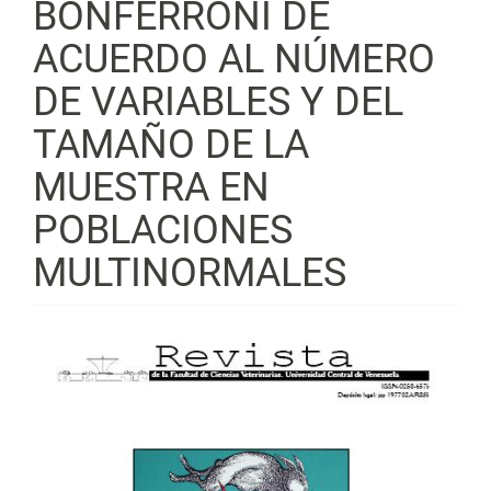
BONFERRONI DE
ACUERDO AL NÚMERO
DE VARIABLES Y DEL
TAMAÑO DE LA
MUESTRA EN
POBLACIONES
MULTINORMALES
Barra
lateral
del
artículo