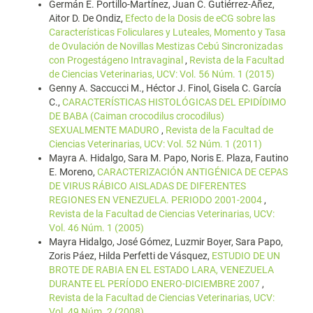
Germán E. Portillo-Martínez, Juan C. Gutiérrez-Añez,
Aitor D. De Ondiz,
Efecto de la Dosis de eCG sobre las
Características Foliculares y Luteales, Momento y Tasa
de Ovulación de Novillas Mestizas Cebú Sincronizadas
con Progestágeno Intravaginal
,
Revista de la Facultad
de Ciencias Veterinarias, UCV: Vol. 56 Núm. 1 (2015)
Genny A. Saccucci M., Héctor J. Finol, Gisela C. García
C.,
CARACTERÍSTICAS HISTOLÓGICAS DEL EPIDÍDIMO
DE BABA (Caiman crocodilus crocodilus)
SEXUALMENTE MADURO
,
Revista de la Facultad de
Ciencias Veterinarias, UCV: Vol. 52 Núm. 1 (2011)
Mayra A. Hidalgo, Sara M. Papo, Noris E. Plaza, Fautino
E. Moreno,
CARACTERIZACIÓN ANTIGÉNICA DE CEPAS
DE VIRUS RÁBICO AISLADAS DE DIFERENTES
REGIONES EN VENEZUELA. PERIODO 2001-2004
,
Revista de la Facultad de Ciencias Veterinarias, UCV:
Vol. 46 Núm. 1 (2005)
Mayra Hidalgo, José Gómez, Luzmir Boyer, Sara Papo,
Zoris Páez, Hilda Perfetti de Vásquez,
ESTUDIO DE UN
BROTE DE RABIA EN EL ESTADO LARA, VENEZUELA
DURANTE EL PERÍODO ENERO-DICIEMBRE 2007
,
Revista de la Facultad de Ciencias Veterinarias, UCV:
Vol. 49 Núm. 2 (2008)