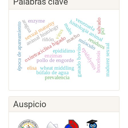
Palabras clave
venezuela
salvado
enzyme
aragua
histologia animal
sexual maturity
época de apareamiento
males
animal histology
pcr
virus
macho
oxitetraciclina hígado
residuos
riñón
músculo
madurez sexual
ganado bovino
epididymis
epidídimo
brucelosis
enzimas
pollo de engorde
elisa
wheat middling
búfalo de agua
prevalencia
Auspicio