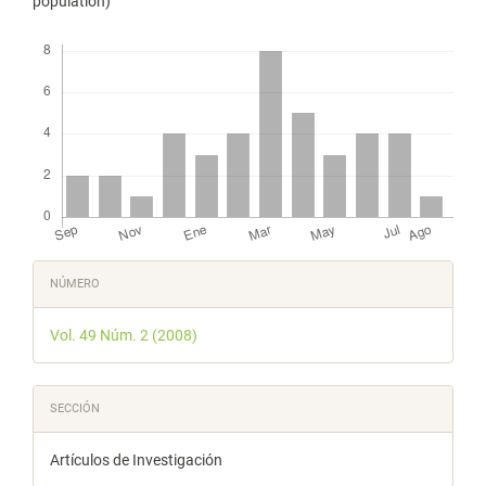
population)
Descargas
Detalles
NÚMERO
del
Vol. 49 Núm. 2 (2008)
artículo
SECCIÓN
Artículos de Investigación