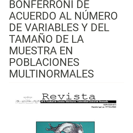
BONFERRONI DE
ACUERDO AL NÚMERO
DE VARIABLES Y DEL
TAMAÑO DE LA
MUESTRA EN
POBLACIONES
MULTINORMALES
Barra
lateral
del
artículo