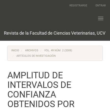
Navegación
REGISTRARSE
ENTRAR
principal
Contenido
principal
Toggl
Barra
navig
lateral
Revista de la Facultad de Ciencias Veterinarias, UCV
INICIO
ARCHIVOS
VOL. 49 NÚM. 2 (2008)
ARTÍCULOS DE INVESTIGACIÓN
AMPLITUD DE
INTERVALOS DE
CONFIANZA
OBTENIDOS POR