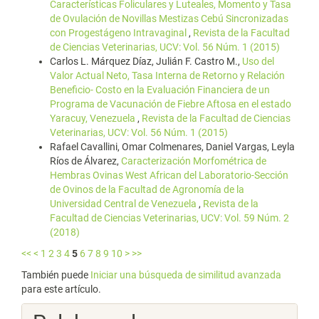
Características Foliculares y Luteales, Momento y Tasa
de Ovulación de Novillas Mestizas Cebú Sincronizadas
con Progestágeno Intravaginal
,
Revista de la Facultad
de Ciencias Veterinarias, UCV: Vol. 56 Núm. 1 (2015)
Carlos L. Márquez Díaz, Julián F. Castro M.,
Uso del
Valor Actual Neto, Tasa Interna de Retorno y Relación
Beneficio- Costo en la Evaluación Financiera de un
Programa de Vacunación de Fiebre Aftosa en el estado
Yaracuy, Venezuela
,
Revista de la Facultad de Ciencias
Veterinarias, UCV: Vol. 56 Núm. 1 (2015)
Rafael Cavallini, Omar Colmenares, Daniel Vargas, Leyla
Ríos de Álvarez,
Caracterización Morfométrica de
Hembras Ovinas West African del Laboratorio-Sección
de Ovinos de la Facultad de Agronomía de la
Universidad Central de Venezuela
,
Revista de la
Facultad de Ciencias Veterinarias, UCV: Vol. 59 Núm. 2
(2018)
<<
<
1
2
3
4
5
6
7
8
9
10
>
>>
También puede
Iniciar una búsqueda de similitud avanzada
para este artículo.