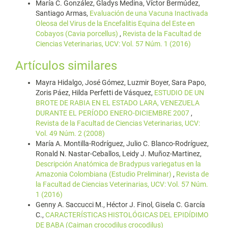
María C. González, Gladys Medina, Víctor Bermúdez,
Santiago Armas,
Evaluación de una Vacuna Inactivada
Oleosa del Virus de la Encefalitis Equina del Este en
Cobayos (Cavia porcellus)
,
Revista de la Facultad de
Ciencias Veterinarias, UCV: Vol. 57 Núm. 1 (2016)
Artículos similares
Mayra Hidalgo, José Gómez, Luzmir Boyer, Sara Papo,
Zoris Páez, Hilda Perfetti de Vásquez,
ESTUDIO DE UN
BROTE DE RABIA EN EL ESTADO LARA, VENEZUELA
DURANTE EL PERÍODO ENERO-DICIEMBRE 2007
,
Revista de la Facultad de Ciencias Veterinarias, UCV:
Vol. 49 Núm. 2 (2008)
María A. Montilla-Rodríguez, Julio C. Blanco-Rodríguez,
Ronald N. Nastar-Ceballos, Leidy J. Muñoz-Martinez,
Descripción Anatómica de Bradypus variegatus en la
Amazonia Colombiana (Estudio Preliminar)
,
Revista de
la Facultad de Ciencias Veterinarias, UCV: Vol. 57 Núm.
1 (2016)
Genny A. Saccucci M., Héctor J. Finol, Gisela C. García
C.,
CARACTERÍSTICAS HISTOLÓGICAS DEL EPIDÍDIMO
DE BABA (Caiman crocodilus crocodilus)