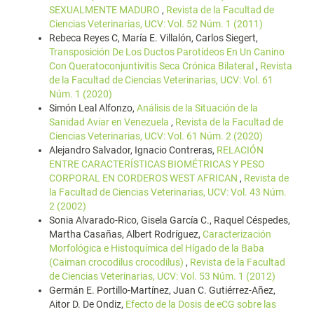
SEXUALMENTE MADURO
,
Revista de la Facultad de
Ciencias Veterinarias, UCV: Vol. 52 Núm. 1 (2011)
Rebeca Reyes C, María E. Villalón, Carlos Siegert,
Transposición De Los Ductos Parotídeos En Un Canino
Con Queratoconjuntivitis Seca Crónica Bilateral
,
Revista
de la Facultad de Ciencias Veterinarias, UCV: Vol. 61
Núm. 1 (2020)
Simón Leal Alfonzo,
Análisis de la Situación de la
Sanidad Aviar en Venezuela
,
Revista de la Facultad de
Ciencias Veterinarias, UCV: Vol. 61 Núm. 2 (2020)
Alejandro Salvador, Ignacio Contreras,
RELACIÓN
ENTRE CARACTERÍSTICAS BIOMÉTRICAS Y PESO
CORPORAL EN CORDEROS WEST AFRICAN
,
Revista de
la Facultad de Ciencias Veterinarias, UCV: Vol. 43 Núm.
2 (2002)
Sonia Alvarado-Rico, Gisela García C., Raquel Céspedes,
Martha Casañas, Albert Rodríguez,
Caracterización
Morfológica e Histoquímica del Hígado de la Baba
(Caiman crocodilus crocodilus)
,
Revista de la Facultad
de Ciencias Veterinarias, UCV: Vol. 53 Núm. 1 (2012)
Germán E. Portillo-Martínez, Juan C. Gutiérrez-Añez,
Aitor D. De Ondiz,
Efecto de la Dosis de eCG sobre las