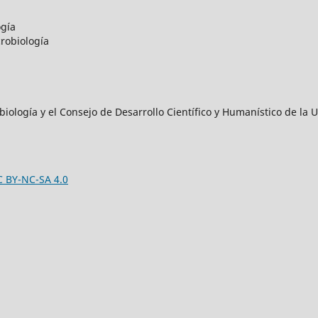
ogía
robiología
iología y el Consejo de Desarrollo Científico y Humanístico de l
C BY-NC-SA 4.0