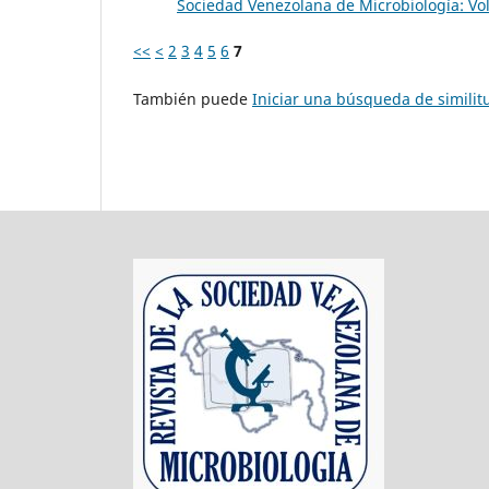
Sociedad Venezolana de Microbiología: Vol
<<
<
2
3
4
5
6
7
También puede
Iniciar una búsqueda de simili