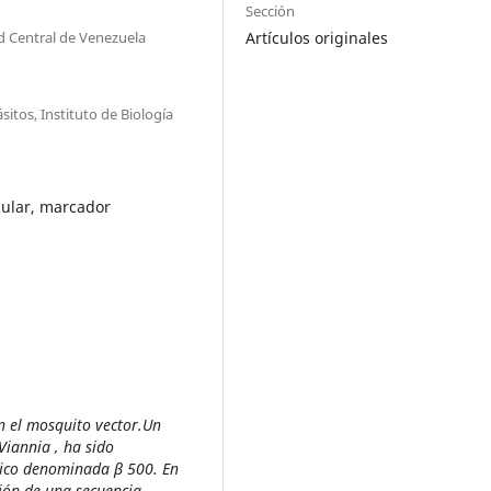
Sección
ad Central de Venezuela
Artículos originales
itos, Instituto de Biología
cular, marcador
en el mosquito vector.Un
Viannia
, ha sido
mico denominada β 500. En
ción de una secuencia