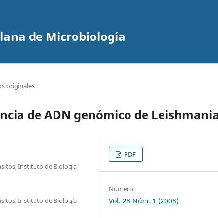
olana de Microbiología
os originales
uencia de ADN genómico de Leishmani
PDF
itos, Instituto de Biología
Número
itos, Instituto de Biología
Vol. 28 Núm. 1 (2008)