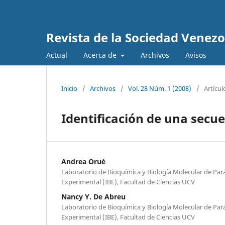
Revista de la Sociedad Venez
Actual
Acerca de
Archivos
Avisos
Inicio
/
Archivos
/
Vol. 28 Núm. 1 (2008)
/
Artícul
Identificación de una sec
Andrea Orué
Laboratorio de Bioquímica y Biología Molecular de Parás
Experimental (IBE), Facultad de Ciencias UCV
Nancy Y. De Abreu
Laboratorio de Bioquímica y Biología Molecular de Parás
Experimental (IBE), Facultad de Ciencias UCV