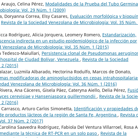
 Araujo, Celina Pérez,
Modalidades de la Prueba del Tubo Germin
obiología: Vol. 29 Núm. 1 (2009)
, Doryanna Correa, Elsy Casares,
Evaluación morfológica y bioquí
,
Revista de la Sociedad Venezolana de Microbiología: Vol. 35 Núm.
ssicca Rodríguez, Alicia Jorquera, Leomery Romero,
Estandarización,
scencia indirecta en un estudio epidemiológico de la infección por
d Venezolana de Microbiología: Vol. 35 Núm. 1 (2015)
 Tedesco-Maiullari,
Persistencia clonal de Pseudomonas aerugino
hospital de Ciudad Bolívar, Venezuela
,
Revista de la Sociedad
 2 (2015)
alazar, Luzmila Albarado, Hectorina Rodulfo, Marcos de Donato,
imas modificadoras de aminoglucósidos en cepas intrahospitalaria
iedad Venezolana de Microbiología: Vol. 36 Núm. 1 (2016)
ivera, Ana Cáceres, Gisela Páez, Cateryna Aiello, Delia Pérez,
Fusi
yces cerevisiae y Hanseniaspora guillermondii
,
Revista de la Soci
 2 (2016)
Carrasco, Arturo Carlos Simonetta,
Identificación y propiedades d
 de productos lácteos de la región de Santa Fe, Argentina
,
Revista 
Vol. 37 Núm. 2 (2017)
arolina Saavedra Rodríguez, Fabiola Del Ventura Villarroel, Rosa A
 mediante la técnica de RT-PCR en un solo paso
,
Revista de la