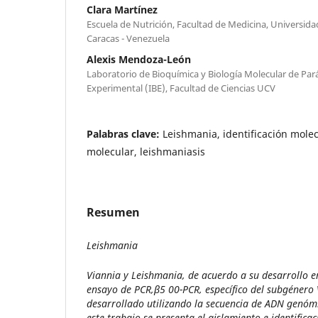
Clara Martínez
Escuela de Nutrición, Facultad de Medicina, Universid
Caracas - Venezuela
Alexis Mendoza-León
Laboratorio de Bioquímica y Biología Molecular de Parás
Experimental (IBE), Facultad de Ciencias UCV
Palabras clave:
Leishmania, identificación mole
molecular, leishmaniasis
Resumen
Leishmania
Viannia
y
Leishmania
, de acuerdo a su desarrollo 
ensayo de PCR,β5 00-PCR, específico del subgénero
desarrollado utilizando la secuencia de ADN genó
este trabajo se presenta el aislamiento e identifica