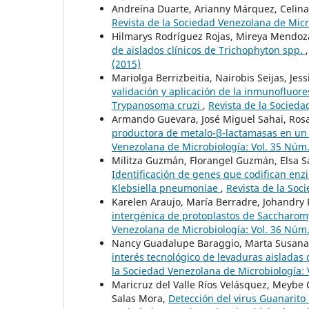
Andreína Duarte, Arianny Márquez, Celina
Revista de la Sociedad Venezolana de Micr
Hilmarys Rodríguez Rojas, Mireya Mendoza
de aislados clínicos de Trichophyton spp.
(2015)
Mariolga Berrizbeitia, Nairobis Seijas, Je
validación y aplicación de la inmunofluore
Trypanosoma cruzi
,
Revista de la Socieda
Armando Guevara, José Miguel Sahai, Rosa
productora de metalo-β-lactamasas en un 
Venezolana de Microbiología: Vol. 35 Núm.
Militza Guzmán, Florangel Guzmán, Elsa S
Identificación de genes que codifican enz
Klebsiella pneumoniae
,
Revista de la Soc
Karelen Araujo, María Berradre, Johandry R
intergénica de protoplastos de Saccharom
Venezolana de Microbiología: Vol. 36 Núm.
Nancy Guadalupe Baraggio, Marta Susana 
interés tecnológico de levaduras aisladas
la Sociedad Venezolana de Microbiología: 
Maricruz del Valle Ríos Velásquez, Meybe C
Salas Mora,
Detección del virus Guanarito