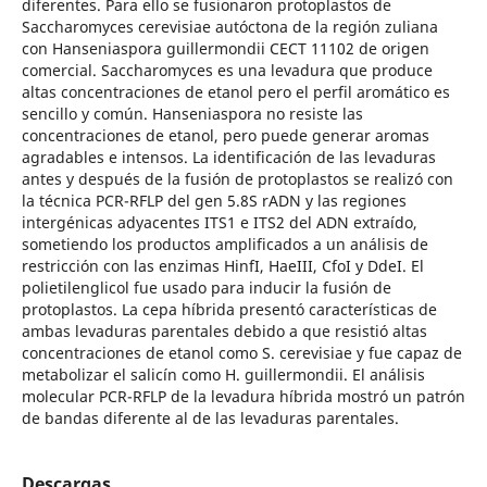
diferentes. Para ello se fusionaron protoplastos de
Saccharomyces cerevisiae autóctona de la región zuliana
con Hanseniaspora guillermondii CECT 11102 de origen
comercial. Saccharomyces es una levadura que produce
altas concentraciones de etanol pero el perfil aromático es
sencillo y común. Hanseniaspora no resiste las
concentraciones de etanol, pero puede generar aromas
agradables e intensos. La identificación de las levaduras
antes y después de la fusión de protoplastos se realizó con
la técnica PCR-RFLP del gen 5.8S rADN y las regiones
intergénicas adyacentes ITS1 e ITS2 del ADN extraído,
sometiendo los productos amplificados a un análisis de
restricción con las enzimas HinfI, HaeIII, CfoI y DdeI. El
polietilenglicol fue usado para inducir la fusión de
protoplastos. La cepa híbrida presentó características de
ambas levaduras parentales debido a que resistió altas
concentraciones de etanol como S. cerevisiae y fue capaz de
metabolizar el salicín como H. guillermondii. El análisis
molecular PCR-RFLP de la levadura híbrida mostró un patrón
de bandas diferente al de las levaduras parentales.
Descargas