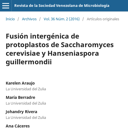
Revista de la Sociedad Venezolana de Microbiología
Inicio
/
Archivos
/
Vol. 36 Núm. 2 (2016)
/
Artículos originales
Fusión intergénica de
protoplastos de Saccharomyces
cerevisiae y Hanseniaspora
guillermondii
Karelen Araujo
La Universidad del Zulia
María Berradre
La Universidad del Zulia
Johandry Rivera
La Universidad del Zulia
Ana Cáceres