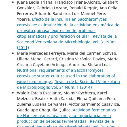
Juana Ledia Triana, Francisco Triana-Alonso, Gilabert
González, Gabriela Lozano, Ronald Reggio, Ana Celia
Ferreras, Eduardo Bandeira, Luis Manuel Pérez-
Ybarra,
Efecto de la insulina en Saccharomyces
cerevisiae: estimulación de la actividad enzimática de
piruvato quinasa, expresión de proteínas
citoplasmáticas y proliferación celular
,
Revista de la
Sociedad Venezolana de Microbiología: Vol. 31 Núm. 1
(2011)
María Mercedes Ferreyra, María del Carmen Schvab,
Liliana Mabel Gerard, Cristina Verónica Davies, María
Cristina Cayetano Arteaga, Andreína Stefani Leal,
Nutritional requirements of a Saccharomyces
cerevisiae starter culture used in the elaboration of
wine from orange
,
Revista de la Sociedad Venezolana
de Microbiología: Vol. 34 Núm. 1 (2014)
Waldir Estela Escalante, Mojmír Rychtera, Karel
Melzoch, Beatriz Hatta Sakoda, Elena Quillama Polo,
Zulema Ludeña Cervantes, Victor Sarmiento Casavilca,
Guadalupe Chaquilla Quilca,
Actividad fermentativa
de Hanseniaspora uvarum y su importancia en la
producción de bebidas fermentadas
,
Revista de la
Sociedad Venezolana de Microbiología: Vol. 31 Núm. 1