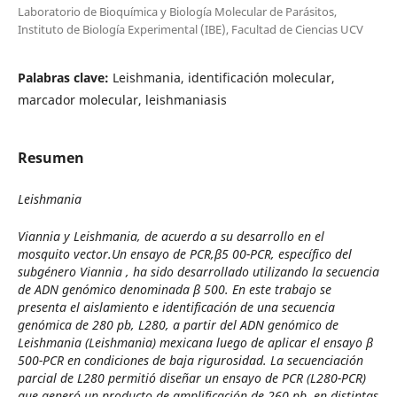
Laboratorio de Bioquímica y Biología Molecular de Parásitos,
Instituto de Biología Experimental (IBE), Facultad de Ciencias UCV
Palabras clave:
Leishmania, identificación molecular,
marcador molecular, leishmaniasis
Resumen
Leishmania
Viannia
y
Leishmania
, de acuerdo a su desarrollo en el
mosquito vector.Un ensayo de PCR,β5 00-PCR, específico del
subgénero
Viannia
, ha sido desarrollado utilizando la secuencia
de ADN genómico denominada β 500. En este trabajo se
presenta el aislamiento e identificación de una secuencia
genómica de 280 pb, L280, a partir del ADN genómico de
Leishmania (Leishmania) mexicana
luego de aplicar el ensayo β
500-PCR en condiciones de baja rigurosidad. La secuenciación
parcial de L280 permitió diseñar un ensayo de PCR (L280-PCR)
que generó un producto de amplificación de 260 pb, en distintas