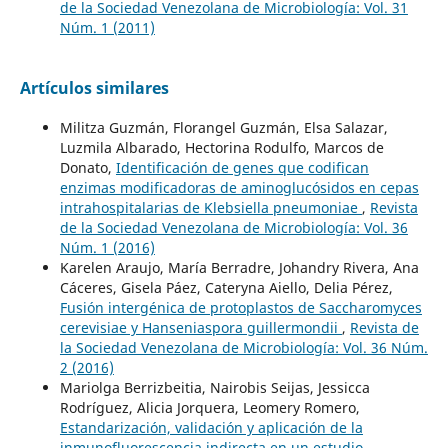
de la Sociedad Venezolana de Microbiología: Vol. 31
Núm. 1 (2011)
Artículos similares
Militza Guzmán, Florangel Guzmán, Elsa Salazar,
Luzmila Albarado, Hectorina Rodulfo, Marcos de
Donato,
Identificación de genes que codifican
enzimas modificadoras de aminoglucósidos en cepas
intrahospitalarias de Klebsiella pneumoniae
,
Revista
de la Sociedad Venezolana de Microbiología: Vol. 36
Núm. 1 (2016)
Karelen Araujo, María Berradre, Johandry Rivera, Ana
Cáceres, Gisela Páez, Cateryna Aiello, Delia Pérez,
Fusión intergénica de protoplastos de Saccharomyces
cerevisiae y Hanseniaspora guillermondii
,
Revista de
la Sociedad Venezolana de Microbiología: Vol. 36 Núm.
2 (2016)
Mariolga Berrizbeitia, Nairobis Seijas, Jessicca
Rodríguez, Alicia Jorquera, Leomery Romero,
Estandarización, validación y aplicación de la
inmunofluorescencia indirecta en un estudio