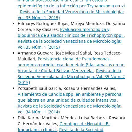
epidemiológico de la infección por Trypanosoma cruzi
,
Revista de la Sociedad Venezolana de Microbiología:
Vol. 35 Núm. 1 (2015)
Hilmarys Rodríguez Rojas, Mireya Mendoza, Doryanna
Correa, Elsy Casares,
Evaluación morfológica y
bioquímica de aislados clínicos de Trichophyton spp.
,
Revista de la Sociedad Venezolana de Microbiología:
Vol. 35 Núm. 1 (2015)
Armando Guevara, José Miguel Sahai, Rosa Tedesco-
Maiullari,
Persistencia clonal de Pseudomonas
aeruginosa productora de metalo-β-lactamasas en un
hospital de Ciudad Bolívar, Venezuela
,
Revista de la
Sociedad Venezolana de Microbiología: Vol. 35 Núm. 2
(2015)
Yotsabeth Saúl García, Rosaura Hernández Valles,
Aislamiento de Candida spp. en ambiente y personal
que labora en una unidad de cuidados intensivos
,
Revista de la Sociedad Venezolana de Microbiología:
Vol. 34 Núm. 1 (2014)
Dilia Karina Martínez Méndez, Luisa Barboza, Rosaura
C. Hernández Valles,
Genotipos de Hepatitis B:
Importancia clínica
,
Revista de la Sociedad