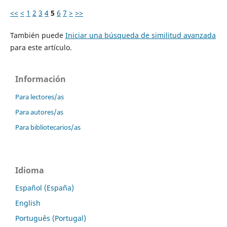
<<
<
1
2
3
4
5
6
7
>
>>
También puede
Iniciar una búsqueda de similitud avanzada
para este artículo.
Información
Para lectores/as
Para autores/as
Para bibliotecarios/as
Idioma
Español (España)
English
Português (Portugal)