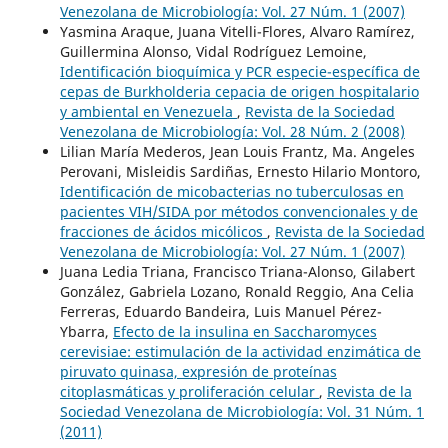
Venezolana de Microbiología: Vol. 27 Núm. 1 (2007)
Yasmina Araque, Juana Vitelli-Flores, Alvaro Ramírez,
Guillermina Alonso, Vidal Rodríguez Lemoine,
Identificación bioquímica y PCR especie-específica de
cepas de Burkholderia cepacia de origen hospitalario
y ambiental en Venezuela
,
Revista de la Sociedad
Venezolana de Microbiología: Vol. 28 Núm. 2 (2008)
Lilian María Mederos, Jean Louis Frantz, Ma. Angeles
Perovani, Misleidis Sardiñas, Ernesto Hilario Montoro,
Identificación de micobacterias no tuberculosas en
pacientes VIH/SIDA por métodos convencionales y de
fracciones de ácidos micólicos
,
Revista de la Sociedad
Venezolana de Microbiología: Vol. 27 Núm. 1 (2007)
Juana Ledia Triana, Francisco Triana-Alonso, Gilabert
González, Gabriela Lozano, Ronald Reggio, Ana Celia
Ferreras, Eduardo Bandeira, Luis Manuel Pérez-
Ybarra,
Efecto de la insulina en Saccharomyces
cerevisiae: estimulación de la actividad enzimática de
piruvato quinasa, expresión de proteínas
citoplasmáticas y proliferación celular
,
Revista de la
Sociedad Venezolana de Microbiología: Vol. 31 Núm. 1
(2011)